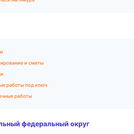
ри
тирование и сметы
ки
е работы под ключ
очные работы
альный федеральный округ