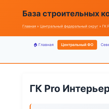
База строительных к
Главная
»
Центральный федеральный округ
» ГК 
🏠 Главная
Центральный ФО
Сев
ГК Pro Интерье