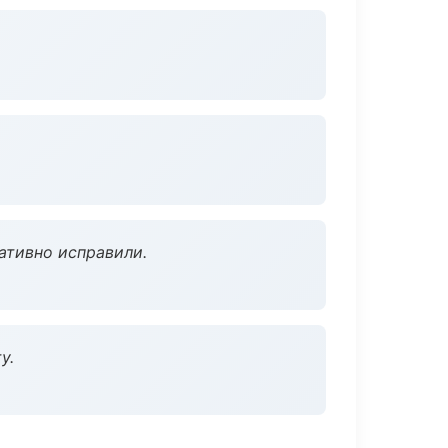
ативно исправили.
у.