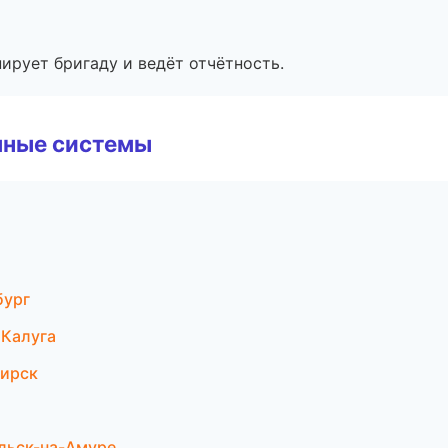
ирует бригаду и ведёт отчётность.
чные системы
бург
 Калуга
бирск
ьск-на-Амуре