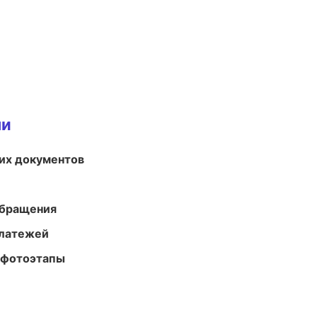
ми
их документов
обращения
платежей
 фотоэтапы