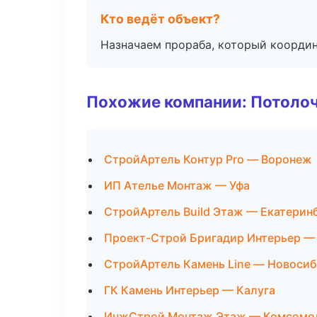
Кто ведёт объект?
Назначаем прораба, который координ
Похожие компании: Потоло
СтройАртель Контур Pro — Воронеж
ИП Ателье Монтаж — Уфа
СтройАртель Build Этаж — Екатерин
Проект-Строй Бригадир Интерьер —
СтройАртель Камень Line — Новоси
ГК Камень Интерьер — Калуга
ИнжСтрой Монтаж Этаж — Комсомол