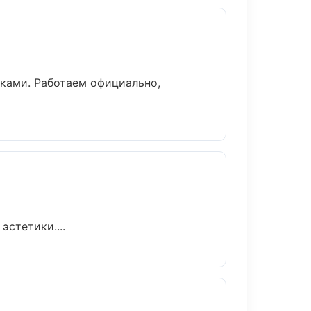
оками. Работаем официально,
стетики....