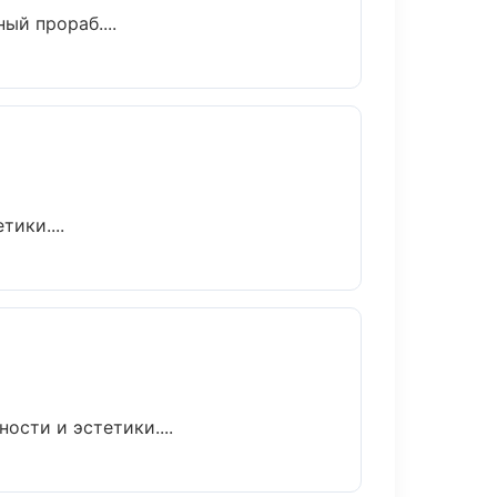
й прораб....
ики....
сти и эстетики....