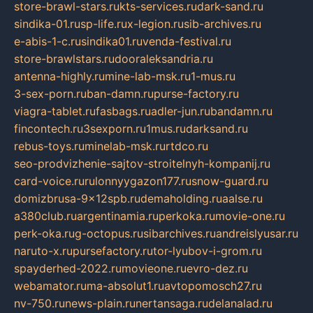
store-brawl-stars.ru
kts-services.ru
dark-sand.ru
sindika-01.ru
sp-life.ru
x-legion.ru
sib-archives.ru
e-abis-1-c.ru
sindika01.ru
venda-festival.ru
store-brawlstars.ru
dooraleksandria.ru
antenna-highly.ru
mine-lab-msk.ru
1-mus.ru
3-sex-porn.ru
ban-damn.ru
purse-factory.ru
viagra-tablet.ru
fasbags.ru
adler-jun.ru
bandamn.ru
fincontech.ru
3sexporn.ru
1mus.ru
darksand.ru
rebus-toys.ru
minelab-msk.ru
rtdco.ru
seo-prodvizhenie-sajtov-stroitelnyh-kompanij.ru
card-voice.ru
rulonnyygazon177.ru
snow-guard.ru
domizbrusa-9x12spb.ru
demaholding.ru
aalse.ru
a380club.ru
argentinamia.ru
perkoka.ru
movie-one.ru
perk-oka.ru
g-octopus.ru
sibarchives.ru
andreislyusar.ru
naruto-x.ru
pursefactory.ru
tor-lyubov-i-grom.ru
spayderhed-2022.ru
movieone.ru
evro-dez.ru
webamator.ru
ma-absolut1.ru
avtopomosch27.ru
nv-750.ru
news-plain.ru
nertansaga.ru
delanalad.ru