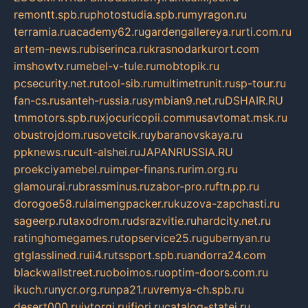
remontt.spb.ru
photostudia.spb.ru
myragon.ru
terramia.ru
academy62.ru
gardengallereya.ru
rti.com.ru
artem-news.ru
biserinca.ru
krasnodarkurort.com
imshowtv.ru
mebel-v-tule.ru
mobtopik.ru
pcsecurity.net.ru
tool-sib.ru
multimetrunit.ru
sp-tour.ru
fan-cs.ru
santeh-russia.ru
symbian9.net.ru
DSHAIR.RU
tmmotors.spb.ru
xjocuricopii.com
musavtomat.msk.ru
obustrojdom.ru
sovetcik.ru
ybaranovskaya.ru
ppknews.ru
cult-alshei.ru
JAPANRUSSIA.RU
proekciyamebel.ru
imper-finans.ru
rim.org.ru
glamourai.ru
brassminus.ru
zabor-pro.ru
ftn.pp.ru
dorogoe58.ru
laimengpacker.ru
kuzova-zapchasti.ru
sageerp.ru
taxodrom.ru
dsrazvitie.ru
hardcity.net.ru
ratinghomegames.ru
topservice25.ru
gubernyan.ru
gtglasslined.ru
ii4.ru
tssport.spb.ru
andorra24.com
blackwallstreet.ru
oboimos.ru
optim-doors.com.ru
ikuch.ru
nycr.org.ru
npa21.ru
vremya-ch.spb.ru
desert000.ru
ivtorgi.ru
ifiori.ru
catalog-statei.ru