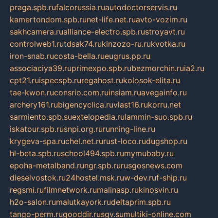
praga.spb.ru
falcorussia.ru
autodoctorservis.ru
kamertondom.spb.ru
net-life.net.ru
avto-vozim.ru
sakhcamera.ru
alliance-electro.spb.ru
stroyavt.ru
controlweb1.ru
tdsak74.ru
kinzozo-ru.ru
kvotka.ru
iron-snab.ru
costa-bella.ru
eugrus.pp.ru
associaciya39.ru
primexpo.spb.ru
bezmorchin.ru
ia2.ru
cpt21.ru
ispecspb.ru
regahost.ru
kolosok-elita.ru
tae-kwon.ru
consrio.com.ru
insiam.ru
avegainfo.ru
archery161.ru
bigencyclica.ru
vlast16.ru
korru.net
sarmiento.spb.su
extelopedia.ru
lammin-suo.spb.ru
iskatour.spb.ru
snpi.org.ru
running-line.ru
krygeva-spa.ru
chel.net.ru
rust-loco.ru
dugshop.ru
hl-beta.spb.ru
school494.spb.ru
mymubaby.ru
epoha-metalband.ru
ngr.spb.ru
rusgosnews.com
dieselvostok.ru
24hostel.msk.ru
w-dev.ru
f-ship.ru
regsmi.ru
filmnetwork.ru
malinasp.ru
kinosvin.ru
h2o-salon.ru
malutkayork.ru
deltaprim.spb.ru
tango-perm.ru
gooddir.ru
sgv.su
multiki-online.com