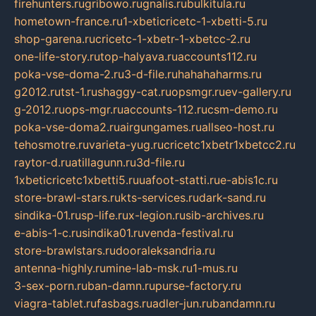
firehunters.ru
gribowo.ru
gnalis.ru
bulkitula.ru
hometown-france.ru
1-xbeticricetc-1-xbetti-5.ru
shop-garena.ru
cricetc-1-xbetr-1-xbetcc-2.ru
one-life-story.ru
top-halyava.ru
accounts112.ru
poka-vse-doma-2.ru
3-d-file.ru
hahahaharms.ru
g2012.ru
tst-1.ru
shaggy-cat.ru
opsmgr.ru
ev-gallery.ru
g-2012.ru
ops-mgr.ru
accounts-112.ru
csm-demo.ru
poka-vse-doma2.ru
airgungames.ru
allseo-host.ru
tehosmotre.ru
varieta-yug.ru
cricetc1xbetr1xbetcc2.ru
raytor-d.ru
atillagunn.ru
3d-file.ru
1xbeticricetc1xbetti5.ru
uafoot-statti.ru
e-abis1c.ru
store-brawl-stars.ru
kts-services.ru
dark-sand.ru
sindika-01.ru
sp-life.ru
x-legion.ru
sib-archives.ru
e-abis-1-c.ru
sindika01.ru
venda-festival.ru
store-brawlstars.ru
dooraleksandria.ru
antenna-highly.ru
mine-lab-msk.ru
1-mus.ru
3-sex-porn.ru
ban-damn.ru
purse-factory.ru
viagra-tablet.ru
fasbags.ru
adler-jun.ru
bandamn.ru