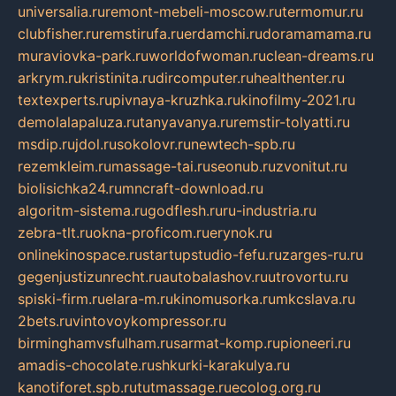
universalia.ru
remont-mebeli-moscow.ru
termomur.ru
clubfisher.ru
remstirufa.ru
erdamchi.ru
doramamama.ru
muraviovka-park.ru
worldofwoman.ru
clean-dreams.ru
arkrym.ru
kristinita.ru
dircomputer.ru
healthenter.ru
textexperts.ru
pivnaya-kruzhka.ru
kinofilmy-2021.ru
demolalapaluza.ru
tanyavanya.ru
remstir-tolyatti.ru
msdip.ru
jdol.ru
sokolovr.ru
newtech-spb.ru
rezemkleim.ru
massage-tai.ru
seonub.ru
zvonitut.ru
biolisichka24.ru
mncraft-download.ru
algoritm-sistema.ru
godflesh.ru
ru-industria.ru
zebra-tlt.ru
okna-proficom.ru
erynok.ru
onlinekinospace.ru
startupstudio-fefu.ru
zarges-ru.ru
gegenjustizunrecht.ru
autobalashov.ru
utrovortu.ru
spiski-firm.ru
elara-m.ru
kinomusorka.ru
mkcslava.ru
2bets.ru
vintovoykompressor.ru
birminghamvsfulham.ru
sarmat-komp.ru
pioneeri.ru
amadis-chocolate.ru
shkurki-karakulya.ru
kanotiforet.spb.ru
tutmassage.ru
ecolog.org.ru