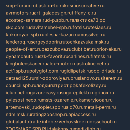
smp-forum.ru
bastion-td.ru
kosmoscreative.ru
avrmotors.ru
art-galadesign.ru
tiffany-c.ru
ecostep-samara.ru
d-p.spb.ru
галактика73.рф
sko.com.ru
davitamebel-spb.ru
fotsis.ru
tesiaes.ru
kokoroyari.spb.ru
blesna-kazan.ru
mossilver.ru
lenderoq.ru
sergeydobrin.ru
tochkazvuka.msk.ru
people-of-art.ru
bezzubova.ru
clubtibet.ru
orior-aks.ru
dynamoauto.ru
szk-favorit.ru
carlines.ru
flatnsk.ru
kingbolenskaner.ru
alex-motor.ru
astroline.net.ru
act1.spb.ru
polyglot.com.ru
gidlipetsk.ru
ooo-driada.ru
detsad125.ru
mir-zdoroviya.ru
bruslanovo.ru
siterem.ru
council.spb.ru
лодкипатриот.рф
kafekolizey.ru
iclub.net.ru
gazon-easy.ru
sugarepilekb.ru
grinox.ru
pylesostineco.ru
msts-ozarenie.ru
kameryjooan.ru
artemovskij.ru
dopler.spb.ru
aid70.ru
metall-perm.ru
ndm.msk.ru
ratingzooshop.ru
apiaccess.ru
globalautotrade.info
bezverhovskoe.ru
drsschool.ru
ZOOSMART.SPB.RU
dalakony.ru
medikijob.ru