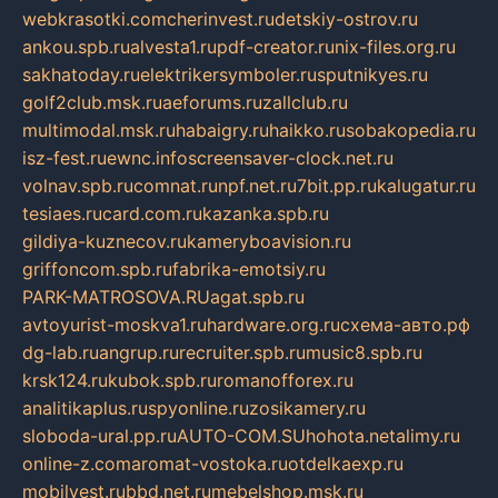
webkrasotki.com
cherinvest.ru
detskiy-ostrov.ru
ankou.spb.ru
alvesta1.ru
pdf-creator.ru
nix-files.org.ru
sakhatoday.ru
elektrikersymboler.ru
sputnikyes.ru
golf2club.msk.ru
aeforums.ru
zallclub.ru
multimodal.msk.ru
habaigry.ru
haikko.ru
sobakopedia.ru
isz-fest.ru
ewnc.info
screensaver-clock.net.ru
volnav.spb.ru
comnat.ru
npf.net.ru
7bit.pp.ru
kalugatur.ru
tesiaes.ru
card.com.ru
kazanka.spb.ru
gildiya-kuznecov.ru
kameryboavision.ru
griffoncom.spb.ru
fabrika-emotsiy.ru
PARK-MATROSOVA.RU
agat.spb.ru
avtoyurist-moskva1.ru
hardware.org.ru
схема-авто.рф
dg-lab.ru
angrup.ru
recruiter.spb.ru
music8.spb.ru
krsk124.ru
kubok.spb.ru
romanofforex.ru
analitikaplus.ru
spyonline.ru
zosikamery.ru
sloboda-ural.pp.ru
AUTO-COM.SU
hohota.net
alimy.ru
online-z.com
aromat-vostoka.ru
otdelkaexp.ru
mobilvest.ru
bbd.net.ru
mebelshop.msk.ru