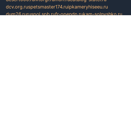
dcv.org.ru
spetsmaster174.ru
ipkameryhiseeu.ru
dum26.ru
ruspol.spb.ru
fr-opendp.ru
kam-solnyshko.ru
cheyenne-arapaho.ru
sevzapmetal.spb.ru
ted-lapidus.spb.ru
parasite-eliminator.ru
sigma-complete.ru
modernworld.ru
dama-moda.ru
eholot-group.ru
sk-nvkz.ru
DRONGOLD.RU
democratia2.ru
i-farmer.ru
mass-sport.org
jablonex.spb.ru
bookmess.ru
linkword.ru
refineua.com.ru
cs-spec.net.ru
altay-mebel.ru
DNK-THEATRE.RU
mechaniks.spb.ru
ipcamtechage.ru
skosta.ru
a-sun.ru
stroy-ldsp.ru
snowlands.org.ru
childrensshoes.ru
mrlizzy.ru
mebelsofiakrd.ru
bulizhenko.ru
rumantick.net.ru
mtszerno.ru
daily-fishing.ru
glushiteli-v-spb.ru
megasat.org.ru
localization.net.ru
flyingfish.pp.ru
ds5teremok.ru
aclib.spb.ru
komissionka30.ru
mag-profit.ru
icentre-74.ru
leasing-nsk.ru
hd39.ru
rcd.com.ru