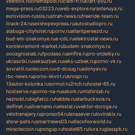
veetbox.ru
cinemapost.ru
ciam-fr.ru
kraft-you.ru
mega-press.ru
03223.ru
web-explore.ru
rastenuya.ru
eurovision-russia.ru
strah-news.ru
freeride-team.ru
itrack-24.ru
sexshopexpress.ru
autostudiopro.ru
alabuga-cityhotel.ru
pornv.ru
atlantpereezd.ru
bud-em-znakomye.ru
a-cdc.ru
elektrostal-news.ru
korolevremont-market.ru
budem-znakomye.ru
oooagrosnab.ru
fpodaso.ru
emfire.ru
pro-otdelky.ru
ukrasotki.ru
seksuzbek.ru
seks-uzbek.ru
porno-vk.ru
sovratili.ru
olecoon.ru
vd-dosug.ru
adonyev.ru
rbc-news.ru
porno-skvirt.ru
krospr.ru
13autor-kolonka.ru
sormol.ru
2rich.ru
hostel-65.ru
hostserve.ru
porno-na-russkom.ru
mishinlab.ru
neznobi.ru
bigfatcc.ru
habble.ru
starbucksvia.ru
delfinet.ru
silvernano.ru
elestal.ru
vektor-doroga.ru
velotrenajery.ru
pronso54.ru
lenasever.ru
lovinskix.ru
show-pets.ru
smartnews03.ru
discofoxworld.ru
miraclecoon.ru
pongup.ru
hostel65.ru
liura.ru
glasspb.ru