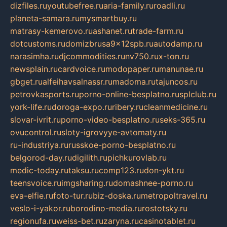
dizfiles.ru
youtubefree.ru
aria-family.ru
roadli.ru
planeta-samara.ru
mysmartbuy.ru
matrasy-kemerovo.ru
ashanet.ru
trade-farm.ru
dotcustoms.ru
domizbrusa9x12spb.ru
autodamp.ru
narasimha.ru
djcommodities.ru
nv750.ru
x-ton.ru
newsplain.ru
cardvoice.ru
modopaper.ru
manunae.ru
gbget.ru
alfeihavsalnassr.ru
madoma.ru
tajuncos.ru
petrovkasports.ru
porno-online-besplatno.ru
splclub.ru
york-life.ru
doroga-expo.ru
ribery.ru
cleanmedicine.ru
slovar-ivrit.ru
porno-video-besplatno.ru
seks-365.ru
ovucontrol.ru
sloty-igrovyye-avtomaty.ru
ru-industriya.ru
russkoe-porno-besplatno.ru
belgorod-day.ru
digilith.ru
pichkurovlab.ru
medic-today.ru
taksu.ru
comp123.ru
don-ykt.ru
teensvoice.ru
imgsharing.ru
domashnee-porno.ru
eva-elfie.ru
foto-tur.ru
biz-doska.ru
metropoltravel.ru
veslo-i-yakor.ru
borodino-media.ru
rostotsky.ru
regionufa.ru
weiss-bet.ru
zaryna.ru
casinotablet.ru