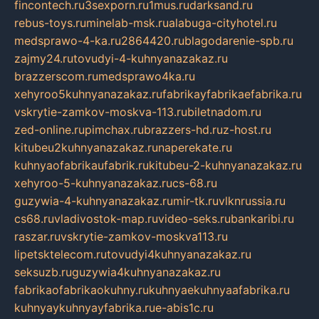
fincontech.ru
3sexporn.ru
1mus.ru
darksand.ru
rebus-toys.ru
minelab-msk.ru
alabuga-cityhotel.ru
medsprawo-4-ka.ru
2864420.ru
blagodarenie-spb.ru
zajmy24.ru
tovudyi-4-kuhnyanazakaz.ru
brazzerscom.ru
medsprawo4ka.ru
xehyroo5kuhnyanazakaz.ru
fabrikayfabrikaefabrika.ru
vskrytie-zamkov-moskva-113.ru
biletnadom.ru
zed-online.ru
pimchax.ru
brazzers-hd.ru
z-host.ru
kitubeu2kuhnyanazakaz.ru
naperekate.ru
kuhnyaofabrikaufabrik.ru
kitubeu-2-kuhnyanazakaz.ru
xehyroo-5-kuhnyanazakaz.ru
cs-68.ru
guzywia-4-kuhnyanazakaz.ru
mir-tk.ru
vlknrussia.ru
cs68.ru
vladivostok-map.ru
video-seks.ru
bankaribi.ru
raszar.ru
vskrytie-zamkov-moskva113.ru
lipetsktelecom.ru
tovudyi4kuhnyanazakaz.ru
seksuzb.ru
guzywia4kuhnyanazakaz.ru
fabrikaofabrikaokuhny.ru
kuhnyaekuhnyaafabrika.ru
kuhnyaykuhnyayfabrika.ru
e-abis1c.ru