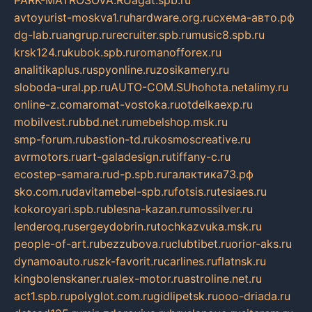
PARK-MATROSOVA.RU
agat.spb.ru
avtoyurist-moskva1.ru
hardware.org.ru
схема-авто.рф
dg-lab.ru
angrup.ru
recruiter.spb.ru
music8.spb.ru
krsk124.ru
kubok.spb.ru
romanofforex.ru
analitikaplus.ru
spyonline.ru
zosikamery.ru
sloboda-ural.pp.ru
AUTO-COM.SU
hohota.net
alimy.ru
online-z.com
aromat-vostoka.ru
otdelkaexp.ru
mobilvest.ru
bbd.net.ru
mebelshop.msk.ru
smp-forum.ru
bastion-td.ru
kosmoscreative.ru
avrmotors.ru
art-galadesign.ru
tiffany-c.ru
ecostep-samara.ru
d-p.spb.ru
галактика73.рф
sko.com.ru
davitamebel-spb.ru
fotsis.ru
tesiaes.ru
kokoroyari.spb.ru
blesna-kazan.ru
mossilver.ru
lenderoq.ru
sergeydobrin.ru
tochkazvuka.msk.ru
people-of-art.ru
bezzubova.ru
clubtibet.ru
orior-aks.ru
dynamoauto.ru
szk-favorit.ru
carlines.ru
flatnsk.ru
kingbolenskaner.ru
alex-motor.ru
astroline.net.ru
act1.spb.ru
polyglot.com.ru
gidlipetsk.ru
ooo-driada.ru