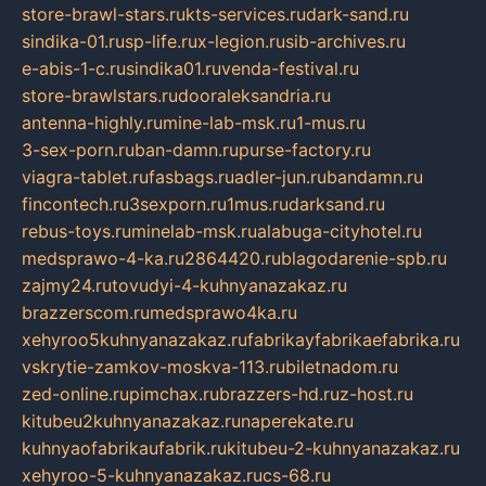
store-brawl-stars.ru
kts-services.ru
dark-sand.ru
sindika-01.ru
sp-life.ru
x-legion.ru
sib-archives.ru
e-abis-1-c.ru
sindika01.ru
venda-festival.ru
store-brawlstars.ru
dooraleksandria.ru
antenna-highly.ru
mine-lab-msk.ru
1-mus.ru
3-sex-porn.ru
ban-damn.ru
purse-factory.ru
viagra-tablet.ru
fasbags.ru
adler-jun.ru
bandamn.ru
fincontech.ru
3sexporn.ru
1mus.ru
darksand.ru
rebus-toys.ru
minelab-msk.ru
alabuga-cityhotel.ru
medsprawo-4-ka.ru
2864420.ru
blagodarenie-spb.ru
zajmy24.ru
tovudyi-4-kuhnyanazakaz.ru
brazzerscom.ru
medsprawo4ka.ru
xehyroo5kuhnyanazakaz.ru
fabrikayfabrikaefabrika.ru
vskrytie-zamkov-moskva-113.ru
biletnadom.ru
zed-online.ru
pimchax.ru
brazzers-hd.ru
z-host.ru
kitubeu2kuhnyanazakaz.ru
naperekate.ru
kuhnyaofabrikaufabrik.ru
kitubeu-2-kuhnyanazakaz.ru
xehyroo-5-kuhnyanazakaz.ru
cs-68.ru