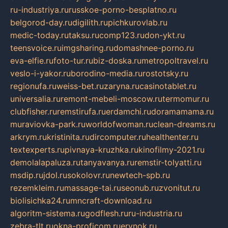
ru-industriya.ru
russkoe-porno-besplatno.ru
belgorod-day.ru
digilith.ru
pichkurovlab.ru
medic-today.ru
taksu.ru
comp123.ru
don-ykt.ru
teensvoice.ru
imgsharing.ru
domashnee-porno.ru
eva-elfie.ru
foto-tur.ru
biz-doska.ru
metropoltravel.ru
veslo-i-yakor.ru
borodino-media.ru
rostotsky.ru
regionufa.ru
weiss-bet.ru
zaryna.ru
casinotablet.ru
universalia.ru
remont-mebeli-moscow.ru
termomur.ru
clubfisher.ru
remstirufa.ru
erdamchi.ru
doramamama.ru
muraviovka-park.ru
worldofwoman.ru
clean-dreams.ru
arkrym.ru
kristinita.ru
dircomputer.ru
healthenter.ru
textexperts.ru
pivnaya-kruzhka.ru
kinofilmy-2021.ru
demolalapaluza.ru
tanyavanya.ru
remstir-tolyatti.ru
msdip.ru
jdol.ru
sokolovr.ru
newtech-spb.ru
rezemkleim.ru
massage-tai.ru
seonub.ru
zvonitut.ru
biolisichka24.ru
mncraft-download.ru
algoritm-sistema.ru
godflesh.ru
ru-industria.ru
zebra-tlt.ru
okna-proficom.ru
erynok.ru