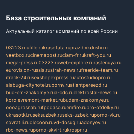
База строительных компаний
Актуальный каталог компаний по всей России
03223.ru
ufille.ru
krasotata.ru
prazdnikdushi.ru
veetbox.ru
cinemapost.ru
ciam-fr.ru
kraft-you.ru
mega-press.ru
03223.ru
web-explore.ru
rastenuya.ru
eurovision-russia.ru
strah-news.ru
freeride-team.ru
itrack-24.ru
sexshopexpress.ru
autostudiopro.ru
alabuga-cityhotel.ru
pornv.ru
atlantpereezd.ru
bud-em-znakomye.ru
a-cdc.ru
elektrostal-news.ru
korolevremont-market.ru
budem-znakomye.ru
oooagrosnab.ru
fpodaso.ru
emfire.ru
pro-otdelky.ru
ukrasotki.ru
seksuzbek.ru
seks-uzbek.ru
porno-vk.ru
sovratili.ru
olecoon.ru
vd-dosug.ru
adonyev.ru
rbc-news.ru
porno-skvirt.ru
krospr.ru