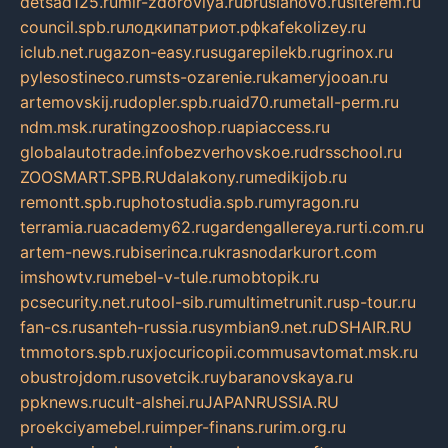
detsad125.ru
mir-zdoroviya.ru
bruslanovo.ru
siterem.ru
council.spb.ru
лодкипатриот.рф
kafekolizey.ru
iclub.net.ru
gazon-easy.ru
sugarepilekb.ru
grinox.ru
pylesostineco.ru
msts-ozarenie.ru
kameryjooan.ru
artemovskij.ru
dopler.spb.ru
aid70.ru
metall-perm.ru
ndm.msk.ru
ratingzooshop.ru
apiaccess.ru
globalautotrade.info
bezverhovskoe.ru
drsschool.ru
ZOOSMART.SPB.RU
dalakony.ru
medikijob.ru
remontt.spb.ru
photostudia.spb.ru
myragon.ru
terramia.ru
academy62.ru
gardengallereya.ru
rti.com.ru
artem-news.ru
biserinca.ru
krasnodarkurort.com
imshowtv.ru
mebel-v-tule.ru
mobtopik.ru
pcsecurity.net.ru
tool-sib.ru
multimetrunit.ru
sp-tour.ru
fan-cs.ru
santeh-russia.ru
symbian9.net.ru
DSHAIR.RU
tmmotors.spb.ru
xjocuricopii.com
musavtomat.msk.ru
obustrojdom.ru
sovetcik.ru
ybaranovskaya.ru
ppknews.ru
cult-alshei.ru
JAPANRUSSIA.RU
proekciyamebel.ru
imper-finans.ru
rim.org.ru