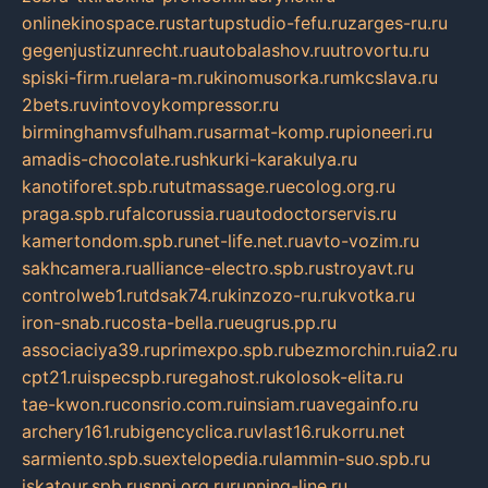
onlinekinospace.ru
startupstudio-fefu.ru
zarges-ru.ru
gegenjustizunrecht.ru
autobalashov.ru
utrovortu.ru
spiski-firm.ru
elara-m.ru
kinomusorka.ru
mkcslava.ru
2bets.ru
vintovoykompressor.ru
birminghamvsfulham.ru
sarmat-komp.ru
pioneeri.ru
amadis-chocolate.ru
shkurki-karakulya.ru
kanotiforet.spb.ru
tutmassage.ru
ecolog.org.ru
praga.spb.ru
falcorussia.ru
autodoctorservis.ru
kamertondom.spb.ru
net-life.net.ru
avto-vozim.ru
sakhcamera.ru
alliance-electro.spb.ru
stroyavt.ru
controlweb1.ru
tdsak74.ru
kinzozo-ru.ru
kvotka.ru
iron-snab.ru
costa-bella.ru
eugrus.pp.ru
associaciya39.ru
primexpo.spb.ru
bezmorchin.ru
ia2.ru
cpt21.ru
ispecspb.ru
regahost.ru
kolosok-elita.ru
tae-kwon.ru
consrio.com.ru
insiam.ru
avegainfo.ru
archery161.ru
bigencyclica.ru
vlast16.ru
korru.net
sarmiento.spb.su
extelopedia.ru
lammin-suo.spb.ru
iskatour.spb.ru
snpi.org.ru
running-line.ru