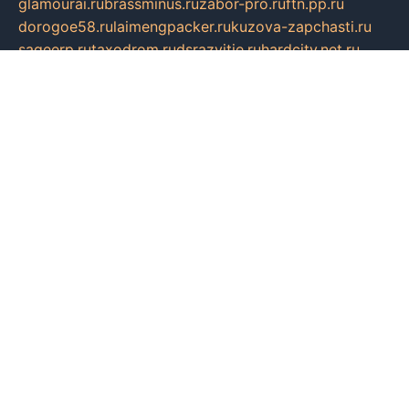
glamourai.ru
brassminus.ru
zabor-pro.ru
ftn.pp.ru
dorogoe58.ru
laimengpacker.ru
kuzova-zapchasti.ru
sageerp.ru
taxodrom.ru
dsrazvitie.ru
hardcity.net.ru
ratinghomegames.ru
topservice25.ru
gubernyan.ru
gtglasslined.ru
ii4.ru
tssport.spb.ru
andorra24.com
blackwallstreet.ru
oboimos.ru
optim-doors.com.ru
ikuch.ru
nycr.org.ru
npa21.ru
vremya-ch.spb.ru
desert000.ru
ivtorgi.ru
ifiori.ru
catalog-statei.ru
dcv.org.ru
spetsmaster174.ru
ipkameryhiseeu.ru
dum26.ru
ruspol.spb.ru
fr-opendp.ru
kam-solnyshko.ru
cheyenne-arapaho.ru
sevzapmetal.spb.ru
ted-lapidus.spb.ru
parasite-eliminator.ru
sigma-complete.ru
modernworld.ru
dama-moda.ru
eholot-group.ru
sk-nvkz.ru
DRONGOLD.RU
democratia2.ru
i-farmer.ru
mass-sport.org
jablonex.spb.ru
bookmess.ru
linkword.ru
refineua.com.ru
cs-spec.net.ru
altay-mebel.ru
DNK-THEATRE.RU
mechaniks.spb.ru
ipcamtechage.ru