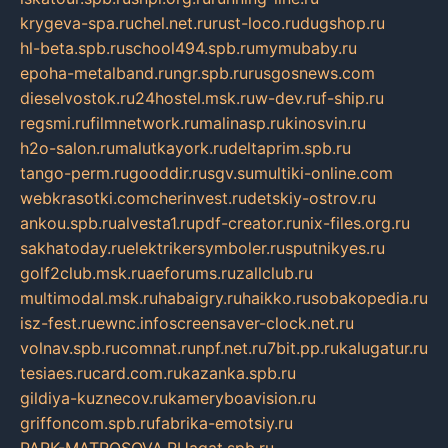
krygeva-spa.ru
chel.net.ru
rust-loco.ru
dugshop.ru
hl-beta.spb.ru
school494.spb.ru
mymubaby.ru
epoha-metalband.ru
ngr.spb.ru
rusgosnews.com
dieselvostok.ru
24hostel.msk.ru
w-dev.ru
f-ship.ru
regsmi.ru
filmnetwork.ru
malinasp.ru
kinosvin.ru
h2o-salon.ru
malutkayork.ru
deltaprim.spb.ru
tango-perm.ru
gooddir.ru
sgv.su
multiki-online.com
webkrasotki.com
cherinvest.ru
detskiy-ostrov.ru
ankou.spb.ru
alvesta1.ru
pdf-creator.ru
nix-files.org.ru
sakhatoday.ru
elektrikersymboler.ru
sputnikyes.ru
golf2club.msk.ru
aeforums.ru
zallclub.ru
multimodal.msk.ru
habaigry.ru
haikko.ru
sobakopedia.ru
isz-fest.ru
ewnc.info
screensaver-clock.net.ru
volnav.spb.ru
comnat.ru
npf.net.ru
7bit.pp.ru
kalugatur.ru
tesiaes.ru
card.com.ru
kazanka.spb.ru
gildiya-kuznecov.ru
kameryboavision.ru
griffoncom.spb.ru
fabrika-emotsiy.ru