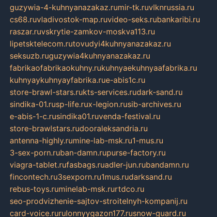
guzywia-4-kuhnyanazakaz.ru
mir-tk.ru
vlknrussia.ru
cs68.ru
vladivostok-map.ru
video-seks.ru
bankaribi.ru
raszar.ru
vskrytie-zamkov-moskva113.ru
lipetsktelecom.ru
tovudyi4kuhnyanazakaz.ru
seksuzb.ru
guzywia4kuhnyanazakaz.ru
fabrikaofabrikaokuhny.ru
kuhnyaekuhnyaafabrika.ru
kuhnyaykuhnyayfabrika.ru
e-abis1c.ru
store-brawl-stars.ru
kts-services.ru
dark-sand.ru
sindika-01.ru
sp-life.ru
x-legion.ru
sib-archives.ru
e-abis-1-c.ru
sindika01.ru
venda-festival.ru
store-brawlstars.ru
dooraleksandria.ru
antenna-highly.ru
mine-lab-msk.ru
1-mus.ru
3-sex-porn.ru
ban-damn.ru
purse-factory.ru
viagra-tablet.ru
fasbags.ru
adler-jun.ru
bandamn.ru
fincontech.ru
3sexporn.ru
1mus.ru
darksand.ru
rebus-toys.ru
minelab-msk.ru
rtdco.ru
seo-prodvizhenie-sajtov-stroitelnyh-kompanij.ru
card-voice.ru
rulonnyygazon177.ru
snow-guard.ru