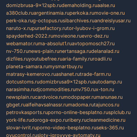
domizbrusa-9x12spb.ru
demaholding.ru
aalse.ru
a380club.ru
argentinamia.ru
perkoka.ru
movie-one.ru
perk-oka.ru
g-octopus.ru
sibarchives.ru
andreislyusar.ru
naruto-x.ru
pursefactory.ru
tor-lyubov-i-grom.ru
spayderhed-2022.ru
movieone.ru
evro-dez.ru
webamator.ru
ma-absolut1.ru
avtopomosch27.ru
nv-750.ru
news-plain.ru
nertansaga.ru
delanalad.ru
dizfiles.ru
youtubefree.ru
aria-family.ru
roadli.ru
planeta-samara.ru
mysmartbuy.ru
matrasy-kemerovo.ru
ashanet.ru
trade-farm.ru
dotcustoms.ru
domizbrusa9x12spb.ru
autodamp.ru
narasimha.ru
djcommodities.ru
nv750.ru
x-ton.ru
newsplain.ru
cardvoice.ru
modopaper.ru
manunae.ru
gbget.ru
alfeihavsalnassr.ru
madoma.ru
tajuncos.ru
petrovkasports.ru
porno-online-besplatno.ru
splclub.ru
york-life.ru
doroga-expo.ru
ribery.ru
cleanmedicine.ru
slovar-ivrit.ru
porno-video-besplatno.ru
seks-365.ru
ovucontrol.ru
sloty-igrovyye-avtomaty.ru