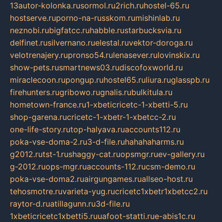
13autor-kolonka.ru
sormol.ru
2rich.ru
hostel-65.ru
hostserve.ru
porno-na-russkom.ru
mishinlab.ru
neznobi.ru
bigfatcc.ru
habble.ru
starbucksvia.ru
delfinet.ru
silvernano.ru
elestal.ru
vektor-doroga.ru
velotrenajery.ru
pronso54.ru
lenasever.ru
lovinskix.ru
show-pets.ru
smartnews03.ru
discofoxworld.ru
miraclecoon.ru
pongup.ru
hostel65.ru
liura.ru
glasspb.ru
firehunters.ru
gribowo.ru
gnalis.ru
bulkitula.ru
hometown-france.ru
1-xbeticricetc-1-xbetti-5.ru
shop-garena.ru
cricetc-1-xbetr-1-xbetcc-2.ru
one-life-story.ru
top-halyava.ru
accounts112.ru
poka-vse-doma-2.ru
3-d-file.ru
hahahaharms.ru
g2012.ru
tst-1.ru
shaggy-cat.ru
opsmgr.ru
ev-gallery.ru
g-2012.ru
ops-mgr.ru
accounts-112.ru
csm-demo.ru
poka-vse-doma2.ru
airgungames.ru
allseo-host.ru
tehosmotre.ru
varieta-yug.ru
cricetc1xbetr1xbetcc2.ru
raytor-d.ru
atillagunn.ru
3d-file.ru
1xbeticricetc1xbetti5.ru
uafoot-statti.ru
e-abis1c.ru