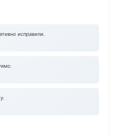
ативно исправили.
уемо.
у.