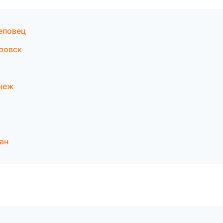
еповец
ровск
онеж
ан