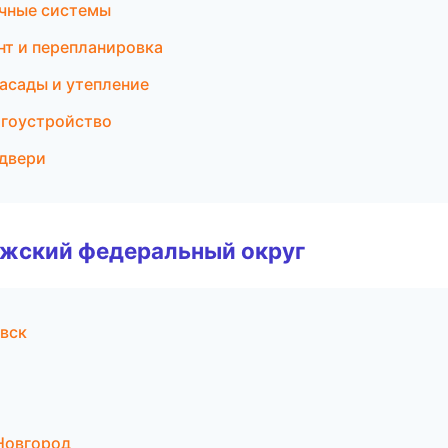
чные системы
нт и перепланировка
асады и утепление
агоустройство
 двери
лжский федеральный округ
вск
а
Новгород