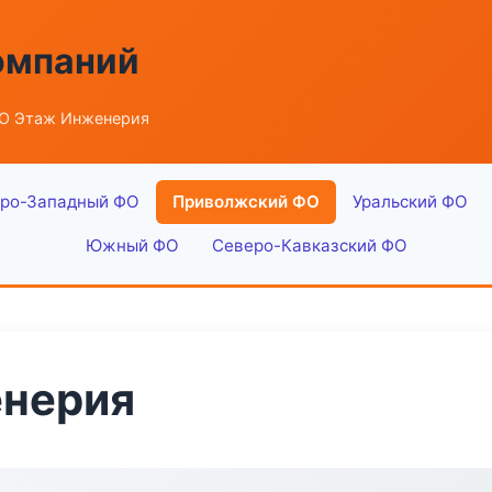
омпаний
О Этаж Инженерия
ро-Западный ФО
Приволжский ФО
Уральский ФО
Южный ФО
Северо-Кавказский ФО
нерия