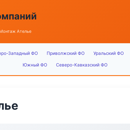
омпаний
Монтаж Ателье
еро-Западный ФО
Приволжский ФО
Уральский ФО
Южный ФО
Северо-Кавказский ФО
лье