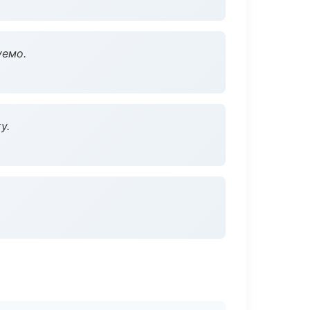
уемо.
у.