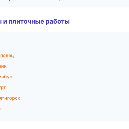
 и плиточные работы
еповец
чик
инбург
ург
ятигорск
а