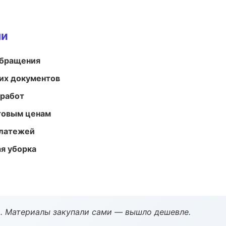
ми
обращения
их документов
 работ
птовым ценам
платежей
ая уборка
. Материалы закупали сами — вышло дешевле.