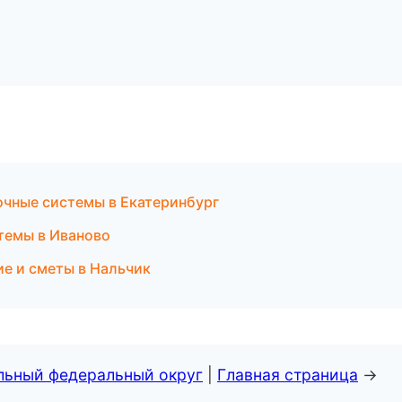
чные системы в Екатеринбург
темы в Иваново
е и сметы в Нальчик
альный федеральный округ
|
Главная страница
→