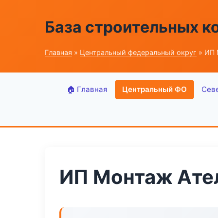
База строительных к
Главная
»
Центральный федеральный округ
» ИП 
🏠 Главная
Центральный ФО
Сев
ИП Монтаж Ате