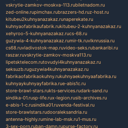
vskrytie-zamkov-moskva-113.ru
biletnadom.ru
zed-online.ru
pimchax.ru
brazzers-hd.ru
z-host.ru
kitubeu2kuhnyanazakaz.ru
naperekate.ru
kuhnyaofabrikaufabrik.ru
kitubeu-2-kuhnyanazakaz.ru
xehyroo-5-kuhnyanazakaz.ru
cs-68.ru
guzywia-4-kuhnyanazakaz.ru
mir-tk.ru
vlknrussia.ru
cs68.ru
vladivostok-map.ru
video-seks.ru
bankaribi.ru
raszar.ru
vskrytie-zamkov-moskva113.ru
lipetsktelecom.ru
tovudyi4kuhnyanazakaz.ru
seksuzb.ru
guzywia4kuhnyanazakaz.ru
fabrikaofabrikaokuhny.ru
kuhnyaekuhnyaafabrika.ru
kuhnyaykuhnyayfabrika.ru
e-abis1c.ru
store-brawl-stars.ru
kts-services.ru
dark-sand.ru
sindika-01.ru
sp-life.ru
x-legion.ru
sib-archives.ru
e-abis-1-c.ru
sindika01.ru
venda-festival.ru
store-brawlstars.ru
dooraleksandria.ru
antenna-highly.ru
mine-lab-msk.ru
1-mus.ru
3-sex-porn.ru
ban-damn.ru
purse-factory.ru