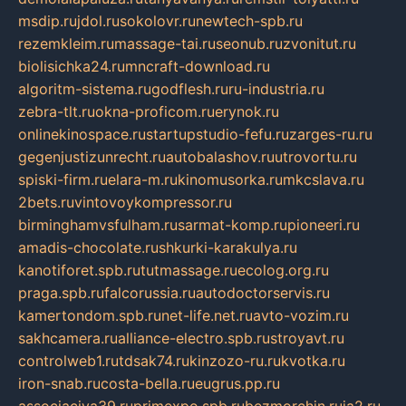
msdip.ru
jdol.ru
sokolovr.ru
newtech-spb.ru
rezemkleim.ru
massage-tai.ru
seonub.ru
zvonitut.ru
biolisichka24.ru
mncraft-download.ru
algoritm-sistema.ru
godflesh.ru
ru-industria.ru
zebra-tlt.ru
okna-proficom.ru
erynok.ru
onlinekinospace.ru
startupstudio-fefu.ru
zarges-ru.ru
gegenjustizunrecht.ru
autobalashov.ru
utrovortu.ru
spiski-firm.ru
elara-m.ru
kinomusorka.ru
mkcslava.ru
2bets.ru
vintovoykompressor.ru
birminghamvsfulham.ru
sarmat-komp.ru
pioneeri.ru
amadis-chocolate.ru
shkurki-karakulya.ru
kanotiforet.spb.ru
tutmassage.ru
ecolog.org.ru
praga.spb.ru
falcorussia.ru
autodoctorservis.ru
kamertondom.spb.ru
net-life.net.ru
avto-vozim.ru
sakhcamera.ru
alliance-electro.spb.ru
stroyavt.ru
controlweb1.ru
tdsak74.ru
kinzozo-ru.ru
kvotka.ru
iron-snab.ru
costa-bella.ru
eugrus.pp.ru
associaciya39.ru
primexpo.spb.ru
bezmorchin.ru
ia2.ru