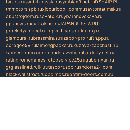
fan-cs.ru
santeh-russia.ru
symbian9.net.ru
DSHAIR.RU
tmmotors.spb.ru
xjocuricopii.com
musavtomat.msk.ru
obustrojdom.ru
sovetcik.ru
ybaranovskaya.ru
ppknews.ru
cult-alshei.ru
JAPANRUSSIA.RU
proekciyamebel.ru
imper-finans.ru
rim.org.ru
glamourai.ru
brassminus.ru
zabor-pro.ru
ftn.pp.ru
dorogoe58.ru
laimengpacker.ru
kuzova-zapchasti.ru
sageerp.ru
taxodrom.ru
dsrazvitie.ru
hardcity.net.ru
ratinghomegames.ru
topservice25.ru
gubernyan.ru
gtglasslined.ru
ii4.ru
tssport.spb.ru
andorra24.com
blackwallstreet.ru
oboimos.ru
optim-doors.com.ru
ikuch.ru
nycr.org.ru
npa21.ru
vremya-ch.spb.ru
desert000.ru
ivtorgi.ru
ifiori.ru
catalog-statei.ru
dcv.org.ru
spetsmaster174.ru
ipkameryhiseeu.ru
dum26.ru
ruspol.spb.ru
fr-opendp.ru
kam-solnyshko.ru
cheyenne-arapaho.ru
sevzapmetal.spb.ru
ted-lapidus.spb.ru
parasite-eliminator.ru
sigma-complete.ru
modernworld.ru
dama-moda.ru