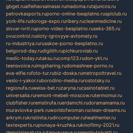
gbget.ru
alfeihavsalnassr.ru
madoma.ru
tajuncos.ru
petrovkasports.ru
porno-online-besplatno.ru
splclub.ru
york-life.ru
doroga-expo.ru
ribery.ru
cleanmedicine.ru
slovar-ivrit.ru
porno-video-besplatno.ru
seks-365.ru
ovucontrol.ru
sloty-igrovyye-avtomaty.ru
ru-industriya.ru
russkoe-porno-besplatno.ru
belgorod-day.ru
digilith.ru
pichkurovlab.ru
medic-today.ru
taksu.ru
comp123.ru
don-ykt.ru
teensvoice.ru
imgsharing.ru
domashnee-porno.ru
eva-elfie.ru
foto-tur.ru
biz-doska.ru
metropoltravel.ru
veslo-i-yakor.ru
borodino-media.ru
rostotsky.ru
regionufa.ru
weiss-bet.ru
zaryna.ru
casinotablet.ru
universalia.ru
remont-mebeli-moscow.ru
termomur.ru
clubfisher.ru
remstirufa.ru
erdamchi.ru
doramamama.ru
muraviovka-park.ru
worldofwoman.ru
clean-dreams.ru
arkrym.ru
kristinita.ru
dircomputer.ru
healthenter.ru
textexperts.ru
pivnaya-kruzhka.ru
kinofilmy-2021.ru
demolalapaluza.ru
tanyavanya.ru
remstir-tolyatti.ru