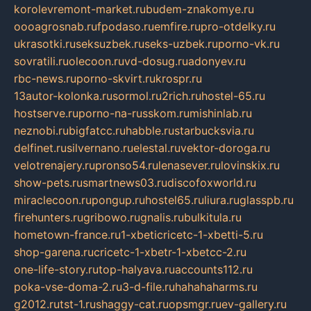
korolevremont-market.ru
budem-znakomye.ru
oooagrosnab.ru
fpodaso.ru
emfire.ru
pro-otdelky.ru
ukrasotki.ru
seksuzbek.ru
seks-uzbek.ru
porno-vk.ru
sovratili.ru
olecoon.ru
vd-dosug.ru
adonyev.ru
rbc-news.ru
porno-skvirt.ru
krospr.ru
13autor-kolonka.ru
sormol.ru
2rich.ru
hostel-65.ru
hostserve.ru
porno-na-russkom.ru
mishinlab.ru
neznobi.ru
bigfatcc.ru
habble.ru
starbucksvia.ru
delfinet.ru
silvernano.ru
elestal.ru
vektor-doroga.ru
velotrenajery.ru
pronso54.ru
lenasever.ru
lovinskix.ru
show-pets.ru
smartnews03.ru
discofoxworld.ru
miraclecoon.ru
pongup.ru
hostel65.ru
liura.ru
glasspb.ru
firehunters.ru
gribowo.ru
gnalis.ru
bulkitula.ru
hometown-france.ru
1-xbeticricetc-1-xbetti-5.ru
shop-garena.ru
cricetc-1-xbetr-1-xbetcc-2.ru
one-life-story.ru
top-halyava.ru
accounts112.ru
poka-vse-doma-2.ru
3-d-file.ru
hahahaharms.ru
g2012.ru
tst-1.ru
shaggy-cat.ru
opsmgr.ru
ev-gallery.ru