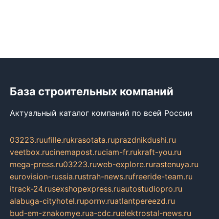
База строительных компаний
Актуальный каталог компаний по всей России
03223.ru
ufille.ru
krasotata.ru
prazdnikdushi.ru
veetbox.ru
cinemapost.ru
ciam-fr.ru
kraft-you.ru
mega-press.ru
03223.ru
web-explore.ru
rastenuya.ru
eurovision-russia.ru
strah-news.ru
freeride-team.ru
itrack-24.ru
sexshopexpress.ru
autostudiopro.ru
alabuga-cityhotel.ru
pornv.ru
atlantpereezd.ru
bud-em-znakomye.ru
a-cdc.ru
elektrostal-news.ru