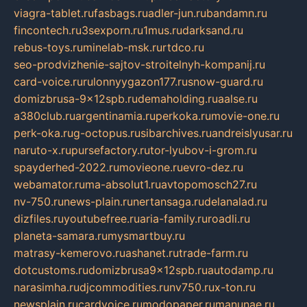
viagra-tablet.ru
fasbags.ru
adler-jun.ru
bandamn.ru
fincontech.ru
3sexporn.ru
1mus.ru
darksand.ru
rebus-toys.ru
minelab-msk.ru
rtdco.ru
seo-prodvizhenie-sajtov-stroitelnyh-kompanij.ru
card-voice.ru
rulonnyygazon177.ru
snow-guard.ru
domizbrusa-9x12spb.ru
demaholding.ru
aalse.ru
a380club.ru
argentinamia.ru
perkoka.ru
movie-one.ru
perk-oka.ru
g-octopus.ru
sibarchives.ru
andreislyusar.ru
naruto-x.ru
pursefactory.ru
tor-lyubov-i-grom.ru
spayderhed-2022.ru
movieone.ru
evro-dez.ru
webamator.ru
ma-absolut1.ru
avtopomosch27.ru
nv-750.ru
news-plain.ru
nertansaga.ru
delanalad.ru
dizfiles.ru
youtubefree.ru
aria-family.ru
roadli.ru
planeta-samara.ru
mysmartbuy.ru
matrasy-kemerovo.ru
ashanet.ru
trade-farm.ru
dotcustoms.ru
domizbrusa9x12spb.ru
autodamp.ru
narasimha.ru
djcommodities.ru
nv750.ru
x-ton.ru
newsplain.ru
cardvoice.ru
modopaper.ru
manunae.ru