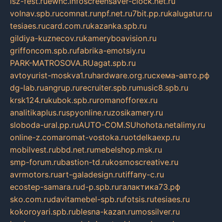
isz-fest.ru
ewnc.info
screensaver-clock.net.ru
volnav.spb.ru
comnat.ru
npf.net.ru
7bit.pp.ru
kalugatur.ru
tesiaes.ru
card.com.ru
kazanka.spb.ru
gildiya-kuznecov.ru
kameryboavision.ru
griffoncom.spb.ru
fabrika-emotsiy.ru
PARK-MATROSOVA.RU
agat.spb.ru
avtoyurist-moskva1.ru
hardware.org.ru
схема-авто.рф
dg-lab.ru
angrup.ru
recruiter.spb.ru
music8.spb.ru
krsk124.ru
kubok.spb.ru
romanofforex.ru
analitikaplus.ru
spyonline.ru
zosikamery.ru
sloboda-ural.pp.ru
AUTO-COM.SU
hohota.net
alimy.ru
online-z.com
aromat-vostoka.ru
otdelkaexp.ru
mobilvest.ru
bbd.net.ru
mebelshop.msk.ru
smp-forum.ru
bastion-td.ru
kosmoscreative.ru
avrmotors.ru
art-galadesign.ru
tiffany-c.ru
ecostep-samara.ru
d-p.spb.ru
галактика73.рф
sko.com.ru
davitamebel-spb.ru
fotsis.ru
tesiaes.ru
kokoroyari.spb.ru
blesna-kazan.ru
mossilver.ru