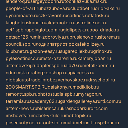
lenderoq.ru
sergeydobrin.ru
tochkazvuka.msk.ru
people-of-art.ru
bezzubova.ru
clubtibet.ru
orior-aks.ru
dynamoauto.ru
szk-favorit.ru
carlines.ru
flatnsk.ru
kingbolenskaner.ru
alex-motor.ru
astroline.net.ru
act1.spb.ru
polyglot.com.ru
gidlipetsk.ru
ooo-driada.ru
detsad125.ru
mir-zdoroviya.ru
bruslanovo.ru
siterem.ru
council.spb.ru
лодкипатриот.рф
kafekolizey.ru
iclub.net.ru
gazon-easy.ru
sugarepilekb.ru
grinox.ru
pylesostineco.ru
msts-ozarenie.ru
kameryjooan.ru
artemovskij.ru
dopler.spb.ru
aid70.ru
metall-perm.ru
ndm.msk.ru
ratingzooshop.ru
apiaccess.ru
globalautotrade.info
bezverhovskoe.ru
drsschool.ru
ZOOSMART.SPB.RU
dalakony.ru
medikijob.ru
remontt.spb.ru
photostudia.spb.ru
myragon.ru
terramia.ru
academy62.ru
gardengallereya.ru
rti.com.ru
artem-news.ru
biserinca.ru
krasnodarkurort.com
imshowtv.ru
mebel-v-tule.ru
mobtopik.ru
pcsecurity.net.ru
tool-sib.ru
multimetrunit.ru
sp-tour.ru