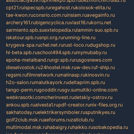
cpt21.ru
ispecspb.ru
regahost.ru
kolosok-elita.ru
tae-kwon.ru
consrio.com.ru
insiam.ru
avegainfo.ru
archery161.ru
bigencyclica.ru
vlast16.ru
korru.net
sarmiento.spb.su
extelopedia.ru
lammin-suo.spb.ru
iskatour.spb.ru
snpi.org.ru
running-line.ru
krygeva-spa.ru
chel.net.ru
rust-loco.ru
dugshop.ru
hl-beta.spb.ru
school494.spb.ru
mymubaby.ru
epoha-metalband.ru
ngr.spb.ru
rusgosnews.com
dieselvostok.ru
24hostel.msk.ru
w-dev.ru
f-ship.ru
regsmi.ru
filmnetwork.ru
malinasp.ru
kinosvin.ru
h2o-salon.ru
malutkayork.ru
deltaprim.spb.ru
tango-perm.ru
gooddir.ru
sgv.su
multiki-online.com
webkrasotki.com
cherinvest.ru
detskiy-ostrov.ru
ankou.spb.ru
alvesta1.ru
pdf-creator.ru
nix-files.org.ru
sakhatoday.ru
elektrikersymboler.ru
sputnikyes.ru
golf2club.msk.ru
aeforums.ru
zallclub.ru
multimodal.msk.ru
habaigry.ru
haikko.ru
sobakopedia.ru