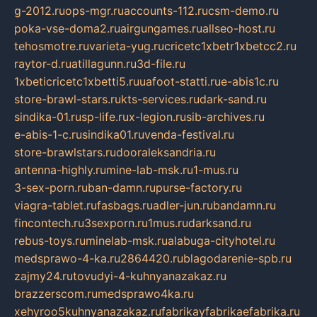
g-2012.ru
ops-mgr.ru
accounts-112.ru
csm-demo.ru
poka-vse-doma2.ru
airgungames.ru
allseo-host.ru
tehosmotre.ru
varieta-yug.ru
cricetc1xbetr1xbetcc2.ru
raytor-d.ru
atillagunn.ru
3d-file.ru
1xbeticricetc1xbetti5.ru
uafoot-statti.ru
e-abis1c.ru
store-brawl-stars.ru
kts-services.ru
dark-sand.ru
sindika-01.ru
sp-life.ru
x-legion.ru
sib-archives.ru
e-abis-1-c.ru
sindika01.ru
venda-festival.ru
store-brawlstars.ru
dooraleksandria.ru
antenna-highly.ru
mine-lab-msk.ru
1-mus.ru
3-sex-porn.ru
ban-damn.ru
purse-factory.ru
viagra-tablet.ru
fasbags.ru
adler-jun.ru
bandamn.ru
fincontech.ru
3sexporn.ru
1mus.ru
darksand.ru
rebus-toys.ru
minelab-msk.ru
alabuga-cityhotel.ru
medsprawo-4-ka.ru
2864420.ru
blagodarenie-spb.ru
zajmy24.ru
tovudyi-4-kuhnyanazakaz.ru
brazzerscom.ru
medsprawo4ka.ru
xehyroo5kuhnyanazakaz.ru
fabrikayfabrikaefabrika.ru