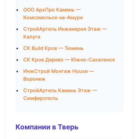
ООО АрхПро Камень —
Комсомольск-на-Амуре
СтройАртель Инженерия Этаж —
Калуга
СК Build Кров — Тюмень
СК Кров Дерево — Южно-Сахалинск
ИнжСтрой Монтаж House —
Воронеж
СтройАртель Камень Этаж —
Симферополь
Компании в Тверь