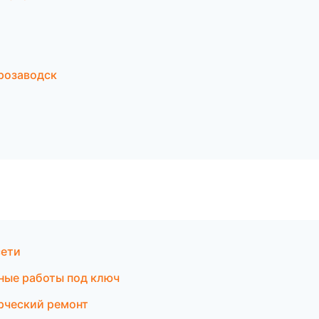
розаводск
сети
ные работы под ключ
рческий ремонт