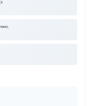
у.
уемо.