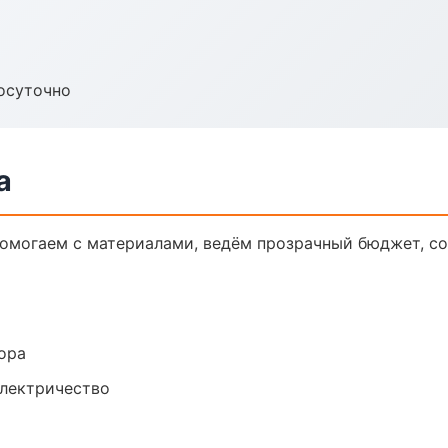
осуточно
а
 Помогаем с материалами, ведём прозрачный бюджет, с
ора
электричество