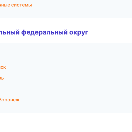
чные системы
альный федеральный округ
нск
рь
 Воронеж