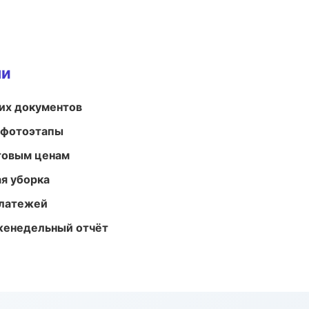
ми
их документов
 фотоэтапы
птовым ценам
ая уборка
платежей
женедельный отчёт