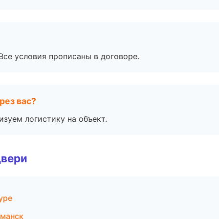
Все условия прописаны в договоре.
рез вас?
изуем логистику на объект.
двери
уре
манск