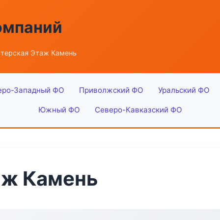
омпаний
терская Этаж Камень
еро-Западный ФО
Приволжский ФО
Уральский ФО
Южный ФО
Северо-Кавказский ФО
аж Камень