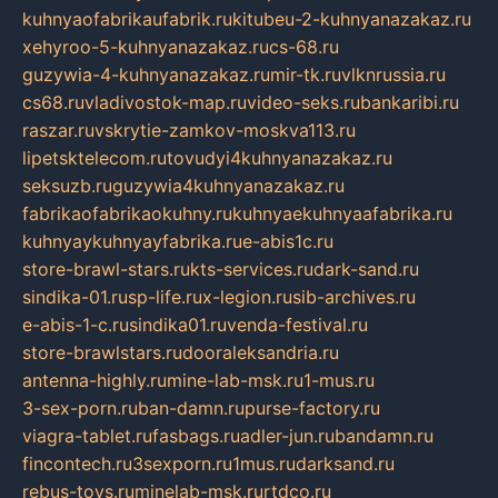
kuhnyaofabrikaufabrik.ru
kitubeu-2-kuhnyanazakaz.ru
xehyroo-5-kuhnyanazakaz.ru
cs-68.ru
guzywia-4-kuhnyanazakaz.ru
mir-tk.ru
vlknrussia.ru
cs68.ru
vladivostok-map.ru
video-seks.ru
bankaribi.ru
raszar.ru
vskrytie-zamkov-moskva113.ru
lipetsktelecom.ru
tovudyi4kuhnyanazakaz.ru
seksuzb.ru
guzywia4kuhnyanazakaz.ru
fabrikaofabrikaokuhny.ru
kuhnyaekuhnyaafabrika.ru
kuhnyaykuhnyayfabrika.ru
e-abis1c.ru
store-brawl-stars.ru
kts-services.ru
dark-sand.ru
sindika-01.ru
sp-life.ru
x-legion.ru
sib-archives.ru
e-abis-1-c.ru
sindika01.ru
venda-festival.ru
store-brawlstars.ru
dooraleksandria.ru
antenna-highly.ru
mine-lab-msk.ru
1-mus.ru
3-sex-porn.ru
ban-damn.ru
purse-factory.ru
viagra-tablet.ru
fasbags.ru
adler-jun.ru
bandamn.ru
fincontech.ru
3sexporn.ru
1mus.ru
darksand.ru
rebus-toys.ru
minelab-msk.ru
rtdco.ru