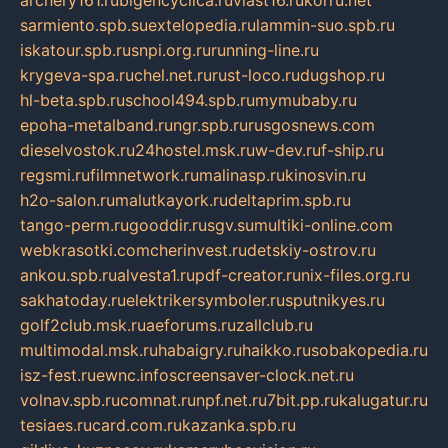
archery161.ru
bigencyclica.ru
vlast16.ru
korru.net
sarmiento.spb.su
extelopedia.ru
lammin-suo.spb.ru
iskatour.spb.ru
snpi.org.ru
running-line.ru
krygeva-spa.ru
chel.net.ru
rust-loco.ru
dugshop.ru
hl-beta.spb.ru
school494.spb.ru
mymubaby.ru
epoha-metalband.ru
ngr.spb.ru
rusgosnews.com
dieselvostok.ru
24hostel.msk.ru
w-dev.ru
f-ship.ru
regsmi.ru
filmnetwork.ru
malinasp.ru
kinosvin.ru
h2o-salon.ru
malutkayork.ru
deltaprim.spb.ru
tango-perm.ru
gooddir.ru
sgv.su
multiki-online.com
webkrasotki.com
cherinvest.ru
detskiy-ostrov.ru
ankou.spb.ru
alvesta1.ru
pdf-creator.ru
nix-files.org.ru
sakhatoday.ru
elektrikersymboler.ru
sputnikyes.ru
golf2club.msk.ru
aeforums.ru
zallclub.ru
multimodal.msk.ru
habaigry.ru
haikko.ru
sobakopedia.ru
isz-fest.ru
ewnc.info
screensaver-clock.net.ru
volnav.spb.ru
comnat.ru
npf.net.ru
7bit.pp.ru
kalugatur.ru
tesiaes.ru
card.com.ru
kazanka.spb.ru