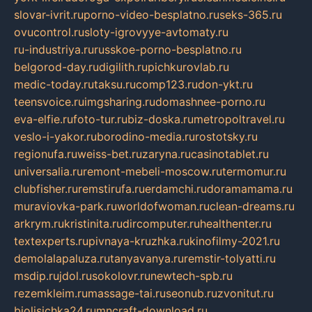
slovar-ivrit.ru
porno-video-besplatno.ru
seks-365.ru
ovucontrol.ru
sloty-igrovyye-avtomaty.ru
ru-industriya.ru
russkoe-porno-besplatno.ru
belgorod-day.ru
digilith.ru
pichkurovlab.ru
medic-today.ru
taksu.ru
comp123.ru
don-ykt.ru
teensvoice.ru
imgsharing.ru
domashnee-porno.ru
eva-elfie.ru
foto-tur.ru
biz-doska.ru
metropoltravel.ru
veslo-i-yakor.ru
borodino-media.ru
rostotsky.ru
regionufa.ru
weiss-bet.ru
zaryna.ru
casinotablet.ru
universalia.ru
remont-mebeli-moscow.ru
termomur.ru
clubfisher.ru
remstirufa.ru
erdamchi.ru
doramamama.ru
muraviovka-park.ru
worldofwoman.ru
clean-dreams.ru
arkrym.ru
kristinita.ru
dircomputer.ru
healthenter.ru
textexperts.ru
pivnaya-kruzhka.ru
kinofilmy-2021.ru
demolalapaluza.ru
tanyavanya.ru
remstir-tolyatti.ru
msdip.ru
jdol.ru
sokolovr.ru
newtech-spb.ru
rezemkleim.ru
massage-tai.ru
seonub.ru
zvonitut.ru
biolisichka24.ru
mncraft-download.ru