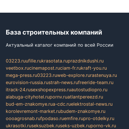
База строительных компаний
Актуальный каталог компаний по всей России
03223.ru
ufille.ru
krasotata.ru
prazdnikdushi.ru
veetbox.ru
cinemapost.ru
ciam-fr.ru
kraft-you.ru
mega-press.ru
03223.ru
web-explore.ru
rastenuya.ru
eurovision-russia.ru
strah-news.ru
freeride-team.ru
itrack-24.ru
sexshopexpress.ru
autostudiopro.ru
alabuga-cityhotel.ru
pornv.ru
atlantpereezd.ru
bud-em-znakomye.ru
a-cdc.ru
elektrostal-news.ru
korolevremont-market.ru
budem-znakomye.ru
oooagrosnab.ru
fpodaso.ru
emfire.ru
pro-otdelky.ru
ukrasotki.ru
seksuzbek.ru
seks-uzbek.ru
porno-vk.ru