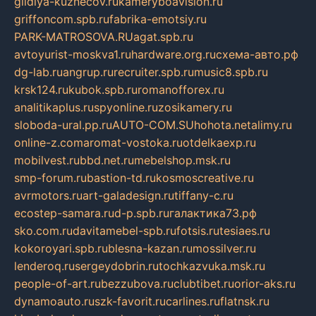
gildiya-kuznecov.ru
kameryboavision.ru
griffoncom.spb.ru
fabrika-emotsiy.ru
PARK-MATROSOVA.RU
agat.spb.ru
avtoyurist-moskva1.ru
hardware.org.ru
схема-авто.рф
dg-lab.ru
angrup.ru
recruiter.spb.ru
music8.spb.ru
krsk124.ru
kubok.spb.ru
romanofforex.ru
analitikaplus.ru
spyonline.ru
zosikamery.ru
sloboda-ural.pp.ru
AUTO-COM.SU
hohota.net
alimy.ru
online-z.com
aromat-vostoka.ru
otdelkaexp.ru
mobilvest.ru
bbd.net.ru
mebelshop.msk.ru
smp-forum.ru
bastion-td.ru
kosmoscreative.ru
avrmotors.ru
art-galadesign.ru
tiffany-c.ru
ecostep-samara.ru
d-p.spb.ru
галактика73.рф
sko.com.ru
davitamebel-spb.ru
fotsis.ru
tesiaes.ru
kokoroyari.spb.ru
blesna-kazan.ru
mossilver.ru
lenderoq.ru
sergeydobrin.ru
tochkazvuka.msk.ru
people-of-art.ru
bezzubova.ru
clubtibet.ru
orior-aks.ru
dynamoauto.ru
szk-favorit.ru
carlines.ru
flatnsk.ru