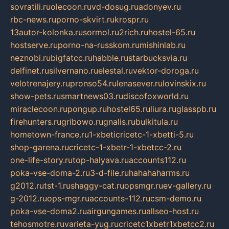
sovratili.ru
olecoon.ru
vd-dosug.ru
adonyev.ru
rbc-news.ru
porno-skvirt.ru
krospr.ru
13autor-kolonka.ru
sormol.ru
2rich.ru
hostel-65.ru
hostserve.ru
porno-na-russkom.ru
mishinlab.ru
neznobi.ru
bigfatcc.ru
habble.ru
starbucksvia.ru
delfinet.ru
silvernano.ru
elestal.ru
vektor-doroga.ru
velotrenajery.ru
pronso54.ru
lenasever.ru
lovinskix.ru
show-pets.ru
smartnews03.ru
discofoxworld.ru
miraclecoon.ru
pongup.ru
hostel65.ru
liura.ru
glasspb.ru
firehunters.ru
gribowo.ru
gnalis.ru
bulkitula.ru
hometown-france.ru
1-xbeticricetc-1-xbetti-5.ru
shop-garena.ru
cricetc-1-xbetr-1-xbetcc-2.ru
one-life-story.ru
top-halyava.ru
accounts112.ru
poka-vse-doma-2.ru
3-d-file.ru
hahahaharms.ru
g2012.ru
tst-1.ru
shaggy-cat.ru
opsmgr.ru
ev-gallery.ru
g-2012.ru
ops-mgr.ru
accounts-112.ru
csm-demo.ru
poka-vse-doma2.ru
airgungames.ru
allseo-host.ru
tehosmotre.ru
varieta-yug.ru
cricetc1xbetr1xbetcc2.ru