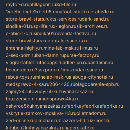
raytor-d.ru
atillagunn.ru
3d-file.ru
1xbeticricetc1xbetti5.ru
uafoot-statti.ru
e-abis1c.ru
store-brawl-stars.ru
kts-services.ru
dark-sand.ru
sindika-01.ru
sp-life.ru
x-legion.ru
sib-archives.ru
e-abis-1-c.ru
sindika01.ru
venda-festival.ru
store-brawlstars.ru
dooraleksandria.ru
antenna-highly.ru
mine-lab-msk.ru
1-mus.ru
3-sex-porn.ru
ban-damn.ru
purse-factory.ru
viagra-tablet.ru
fasbags.ru
adler-jun.ru
bandamn.ru
fincontech.ru
3sexporn.ru
1mus.ru
darksand.ru
rebus-toys.ru
minelab-msk.ru
alabuga-cityhotel.ru
medsprawo-4-ka.ru
2864420.ru
blagodarenie-spb.ru
zajmy24.ru
tovudyi-4-kuhnyanazakaz.ru
brazzerscom.ru
medsprawo4ka.ru
xehyroo5kuhnyanazakaz.ru
fabrikayfabrikaefabrika.ru
vskrytie-zamkov-moskva-113.ru
biletnadom.ru
zed-online.ru
pimchax.ru
brazzers-hd.ru
z-host.ru
kitubeu2kuhnyanazakaz.ru
naperekate.ru