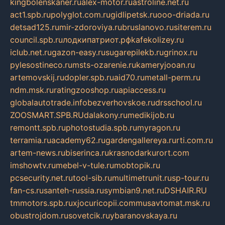
kingbolenskaner.ru
alex-motor.ru
astroline.net.ru
act1.spb.ru
polyglot.com.ru
gidlipetsk.ru
ooo-driada.ru
detsad125.ru
mir-zdoroviya.ru
bruslanovo.ru
siterem.ru
council.spb.ru
лодкипатриот.рф
kafekolizey.ru
iclub.net.ru
gazon-easy.ru
sugarepilekb.ru
grinox.ru
pylesostineco.ru
msts-ozarenie.ru
kameryjooan.ru
artemovskij.ru
dopler.spb.ru
aid70.ru
metall-perm.ru
ndm.msk.ru
ratingzooshop.ru
apiaccess.ru
globalautotrade.info
bezverhovskoe.ru
drsschool.ru
ZOOSMART.SPB.RU
dalakony.ru
medikijob.ru
remontt.spb.ru
photostudia.spb.ru
myragon.ru
terramia.ru
academy62.ru
gardengallereya.ru
rti.com.ru
artem-news.ru
biserinca.ru
krasnodarkurort.com
imshowtv.ru
mebel-v-tule.ru
mobtopik.ru
pcsecurity.net.ru
tool-sib.ru
multimetrunit.ru
sp-tour.ru
fan-cs.ru
santeh-russia.ru
symbian9.net.ru
DSHAIR.RU
tmmotors.spb.ru
xjocuricopii.com
musavtomat.msk.ru
obustrojdom.ru
sovetcik.ru
ybaranovskaya.ru