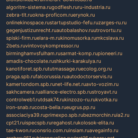
algoritm-sistema.ru
godflesh.ru
ru-industria.ru
zebra-tlt.ru
okna-proficom.ru
erynok.ru
onlinekinospace.ru
startupstudio-fefu.ru
zarges-ru.ru
gegenjustizunrecht.ru
autobalashov.ru
utrovortu.ru
spiski-firm.ru
elara-m.ru
kinomusorka.ru
mkcslava.ru
2bets.ru
vintovoykompressor.ru
birminghamvsfulham.ru
sarmat-komp.ru
pioneeri.ru
amadis-chocolate.ru
shkurki-karakulya.ru
kanotiforet.spb.ru
tutmassage.ru
ecolog.org.ru
praga.spb.ru
falcorussia.ru
autodoctorservis.ru
kamertondom.spb.ru
net-life.net.ru
avto-vozim.ru
sakhcamera.ru
alliance-electro.spb.ru
stroyavt.ru
controlweb1.ru
tdsak74.ru
kinzozo-ru.ru
kvotka.ru
iron-snab.ru
costa-bella.ru
eugrus.pp.ru
associaciya39.ru
primexpo.spb.ru
bezmorchin.ru
ia2.ru
cpt21.ru
ispecspb.ru
regahost.ru
kolosok-elita.ru
tae-kwon.ru
consrio.com.ru
insiam.ru
avegainfo.ru