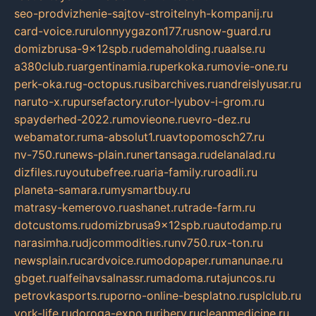
seo-prodvizhenie-sajtov-stroitelnyh-kompanij.ru
card-voice.ru
rulonnyygazon177.ru
snow-guard.ru
domizbrusa-9x12spb.ru
demaholding.ru
aalse.ru
a380club.ru
argentinamia.ru
perkoka.ru
movie-one.ru
perk-oka.ru
g-octopus.ru
sibarchives.ru
andreislyusar.ru
naruto-x.ru
pursefactory.ru
tor-lyubov-i-grom.ru
spayderhed-2022.ru
movieone.ru
evro-dez.ru
webamator.ru
ma-absolut1.ru
avtopomosch27.ru
nv-750.ru
news-plain.ru
nertansaga.ru
delanalad.ru
dizfiles.ru
youtubefree.ru
aria-family.ru
roadli.ru
planeta-samara.ru
mysmartbuy.ru
matrasy-kemerovo.ru
ashanet.ru
trade-farm.ru
dotcustoms.ru
domizbrusa9x12spb.ru
autodamp.ru
narasimha.ru
djcommodities.ru
nv750.ru
x-ton.ru
newsplain.ru
cardvoice.ru
modopaper.ru
manunae.ru
gbget.ru
alfeihavsalnassr.ru
madoma.ru
tajuncos.ru
petrovkasports.ru
porno-online-besplatno.ru
splclub.ru
york-life.ru
doroga-expo.ru
ribery.ru
cleanmedicine.ru