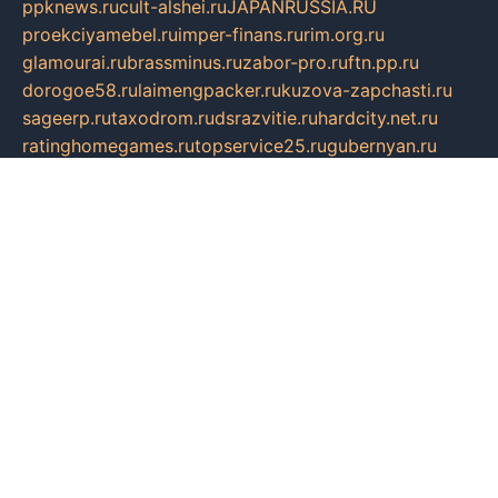
ppknews.ru
cult-alshei.ru
JAPANRUSSIA.RU
proekciyamebel.ru
imper-finans.ru
rim.org.ru
glamourai.ru
brassminus.ru
zabor-pro.ru
ftn.pp.ru
dorogoe58.ru
laimengpacker.ru
kuzova-zapchasti.ru
sageerp.ru
taxodrom.ru
dsrazvitie.ru
hardcity.net.ru
ratinghomegames.ru
topservice25.ru
gubernyan.ru
gtglasslined.ru
ii4.ru
tssport.spb.ru
andorra24.com
blackwallstreet.ru
oboimos.ru
optim-doors.com.ru
ikuch.ru
nycr.org.ru
npa21.ru
vremya-ch.spb.ru
desert000.ru
ivtorgi.ru
ifiori.ru
catalog-statei.ru
dcv.org.ru
spetsmaster174.ru
ipkameryhiseeu.ru
dum26.ru
ruspol.spb.ru
fr-opendp.ru
kam-solnyshko.ru
cheyenne-arapaho.ru
sevzapmetal.spb.ru
ted-lapidus.spb.ru
parasite-eliminator.ru
sigma-complete.ru
modernworld.ru
dama-moda.ru
eholot-group.ru
sk-nvkz.ru
DRONGOLD.RU
democratia2.ru
i-farmer.ru
mass-sport.org
jablonex.spb.ru
bookmess.ru
linkword.ru