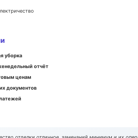
электричество
ми
ая уборка
женедельный отчёт
птовым ценам
их документов
платежей
чество отделки отличное, замечаний минимум и их опер