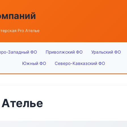
омпаний
терская Pro Ателье
еро-Западный ФО
Приволжский ФО
Уральский ФО
Южный ФО
Северо-Кавказский ФО
 Ателье