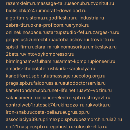
rezemkleim.ru
massage-tai.ru
seonub.ru
zvonitut.ru
biolisichka24.ru
mncraft-download.ru
algoritm-sistema.ru
godflesh.ru
ru-industria.ru
zebra-tlt.ru
okna-proficom.ru
erynok.ru
onlinekinospace.ru
startupstudio-fefu.ru
zarges-ru.ru
gegenjustizunrecht.ru
autobalashov.ru
utrovortu.ru
spiski-firm.ru
elara-m.ru
kinomusorka.ru
mkcslava.ru
2bets.ru
vintovoykompressor.ru
birminghamvsfulham.ru
sarmat-komp.ru
pioneeri.ru
amadis-chocolate.ru
shkurki-karakulya.ru
kanotiforet.spb.ru
tutmassage.ru
ecolog.org.ru
praga.spb.ru
falcorussia.ru
autodoctorservis.ru
kamertondom.spb.ru
net-life.net.ru
avto-vozim.ru
sakhcamera.ru
alliance-electro.spb.ru
stroyavt.ru
controlweb1.ru
tdsak74.ru
kinzozo-ru.ru
kvotka.ru
iron-snab.ru
costa-bella.ru
eugrus.pp.ru
associaciya39.ru
primexpo.spb.ru
bezmorchin.ru
ia2.ru
cpt21.ru
ispecspb.ru
regahost.ru
kolosok-elita.ru