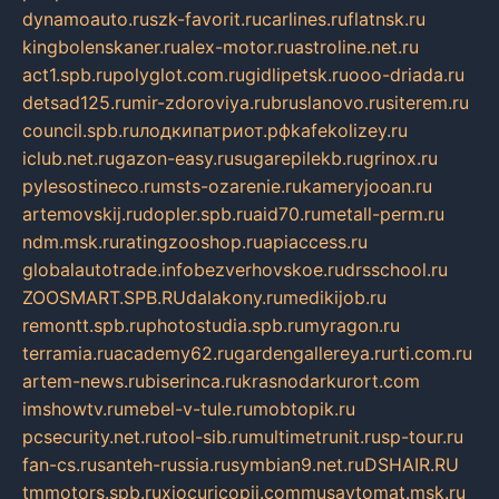
dynamoauto.ru
szk-favorit.ru
carlines.ru
flatnsk.ru
kingbolenskaner.ru
alex-motor.ru
astroline.net.ru
act1.spb.ru
polyglot.com.ru
gidlipetsk.ru
ooo-driada.ru
detsad125.ru
mir-zdoroviya.ru
bruslanovo.ru
siterem.ru
council.spb.ru
лодкипатриот.рф
kafekolizey.ru
iclub.net.ru
gazon-easy.ru
sugarepilekb.ru
grinox.ru
pylesostineco.ru
msts-ozarenie.ru
kameryjooan.ru
artemovskij.ru
dopler.spb.ru
aid70.ru
metall-perm.ru
ndm.msk.ru
ratingzooshop.ru
apiaccess.ru
globalautotrade.info
bezverhovskoe.ru
drsschool.ru
ZOOSMART.SPB.RU
dalakony.ru
medikijob.ru
remontt.spb.ru
photostudia.spb.ru
myragon.ru
terramia.ru
academy62.ru
gardengallereya.ru
rti.com.ru
artem-news.ru
biserinca.ru
krasnodarkurort.com
imshowtv.ru
mebel-v-tule.ru
mobtopik.ru
pcsecurity.net.ru
tool-sib.ru
multimetrunit.ru
sp-tour.ru
fan-cs.ru
santeh-russia.ru
symbian9.net.ru
DSHAIR.RU
tmmotors.spb.ru
xjocuricopii.com
musavtomat.msk.ru