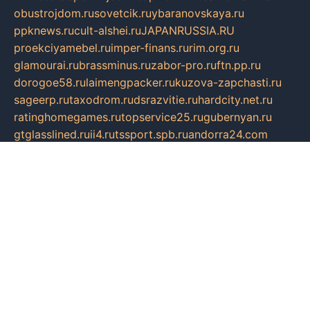
obustrojdom.ru
sovetcik.ru
ybaranovskaya.ru
ppknews.ru
cult-alshei.ru
JAPANRUSSIA.RU
proekciyamebel.ru
imper-finans.ru
rim.org.ru
glamourai.ru
brassminus.ru
zabor-pro.ru
ftn.pp.ru
dorogoe58.ru
laimengpacker.ru
kuzova-zapchasti.ru
sageerp.ru
taxodrom.ru
dsrazvitie.ru
hardcity.net.ru
ratinghomegames.ru
topservice25.ru
gubernyan.ru
gtglasslined.ru
ii4.ru
tssport.spb.ru
andorra24.com
blackwallstreet.ru
oboimos.ru
optim-doors.com.ru
ikuch.ru
nycr.org.ru
npa21.ru
vremya-ch.spb.ru
desert000.ru
ivtorgi.ru
ifiori.ru
catalog-statei.ru
dcv.org.ru
spetsmaster174.ru
ipkameryhiseeu.ru
dum26.ru
ruspol.spb.ru
fr-opendp.ru
kam-solnyshko.ru
cheyenne-arapaho.ru
sevzapmetal.spb.ru
ted-lapidus.spb.ru
parasite-eliminator.ru
sigma-complete.ru
modernworld.ru
dama-moda.ru
eholot-group.ru
sk-nvkz.ru
DRONGOLD.RU
democratia2.ru
i-farmer.ru
mass-sport.org