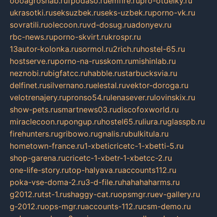
oooagrosnab.ru
fpodaso.ru
emfire.ru
pro-otdelky.ru
ukrasotki.ru
seksuzbek.ru
seks-uzbek.ru
porno-vk.ru
sovratili.ru
olecoon.ru
vd-dosug.ru
adonyev.ru
rbc-news.ru
porno-skvirt.ru
krospr.ru
13autor-kolonka.ru
sormol.ru
2rich.ru
hostel-65.ru
hostserve.ru
porno-na-russkom.ru
mishinlab.ru
neznobi.ru
bigfatcc.ru
habble.ru
starbucksvia.ru
delfinet.ru
silvernano.ru
elestal.ru
vektor-doroga.ru
velotrenajery.ru
pronso54.ru
lenasever.ru
lovinskix.ru
show-pets.ru
smartnews03.ru
discofoxworld.ru
miraclecoon.ru
pongup.ru
hostel65.ru
liura.ru
glasspb.ru
firehunters.ru
gribowo.ru
gnalis.ru
bulkitula.ru
hometown-france.ru
1-xbeticricetc-1-xbetti-5.ru
shop-garena.ru
cricetc-1-xbetr-1-xbetcc-2.ru
one-life-story.ru
top-halyava.ru
accounts112.ru
poka-vse-doma-2.ru
3-d-file.ru
hahahaharms.ru
g2012.ru
tst-1.ru
shaggy-cat.ru
opsmgr.ru
ev-gallery.ru
g-2012.ru
ops-mgr.ru
accounts-112.ru
csm-demo.ru