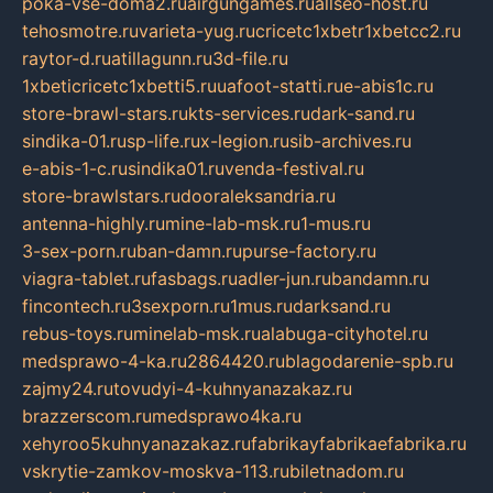
poka-vse-doma2.ru
airgungames.ru
allseo-host.ru
tehosmotre.ru
varieta-yug.ru
cricetc1xbetr1xbetcc2.ru
raytor-d.ru
atillagunn.ru
3d-file.ru
1xbeticricetc1xbetti5.ru
uafoot-statti.ru
e-abis1c.ru
store-brawl-stars.ru
kts-services.ru
dark-sand.ru
sindika-01.ru
sp-life.ru
x-legion.ru
sib-archives.ru
e-abis-1-c.ru
sindika01.ru
venda-festival.ru
store-brawlstars.ru
dooraleksandria.ru
antenna-highly.ru
mine-lab-msk.ru
1-mus.ru
3-sex-porn.ru
ban-damn.ru
purse-factory.ru
viagra-tablet.ru
fasbags.ru
adler-jun.ru
bandamn.ru
fincontech.ru
3sexporn.ru
1mus.ru
darksand.ru
rebus-toys.ru
minelab-msk.ru
alabuga-cityhotel.ru
medsprawo-4-ka.ru
2864420.ru
blagodarenie-spb.ru
zajmy24.ru
tovudyi-4-kuhnyanazakaz.ru
brazzerscom.ru
medsprawo4ka.ru
xehyroo5kuhnyanazakaz.ru
fabrikayfabrikaefabrika.ru
vskrytie-zamkov-moskva-113.ru
biletnadom.ru