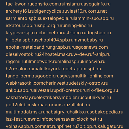
tae-kwon.ru
consrio.com.ru
insiam.ru
avegainfo.ru
archery161.ru
bigencyclica.ru
vlast16.ru
korru.net
sarmiento.spb.su
extelopedia.ru
lammin-suo.spb.ru
iskatour.spb.ru
snpi.org.ru
running-line.ru
krygeva-spa.ru
chel.net.ru
rust-loco.ru
dugshop.ru
hl-beta.spb.ru
school494.spb.ru
mymubaby.ru
epoha-metalband.ru
ngr.spb.ru
rusgosnews.com
dieselvostok.ru
24hostel.msk.ru
w-dev.ru
f-ship.ru
regsmi.ru
filmnetwork.ru
malinasp.ru
kinosvin.ru
h2o-salon.ru
malutkayork.ru
deltaprim.spb.ru
tango-perm.ru
gooddir.ru
sgv.su
multiki-online.com
webkrasotki.com
cherinvest.ru
detskiy-ostrov.ru
ankou.spb.ru
alvesta1.ru
pdf-creator.ru
nix-files.org.ru
sakhatoday.ru
elektrikersymboler.ru
sputnikyes.ru
golf2club.msk.ru
aeforums.ru
zallclub.ru
multimodal.msk.ru
habaigry.ru
haikko.ru
sobakopedia.ru
isz-fest.ru
ewnc.info
screensaver-clock.net.ru
volnav.spb.ru
comnat.ru
npf.net.ru
7bit.pp.ru
kalugatur.ru