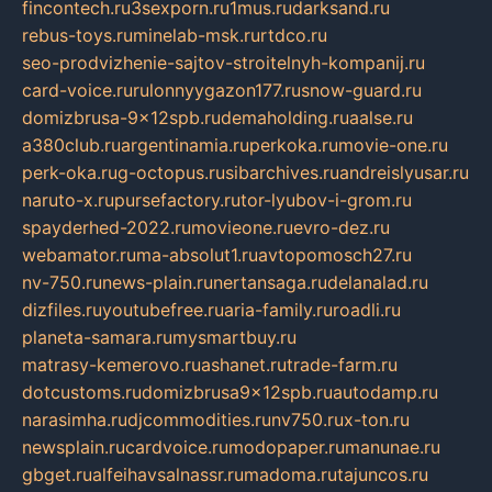
fincontech.ru
3sexporn.ru
1mus.ru
darksand.ru
rebus-toys.ru
minelab-msk.ru
rtdco.ru
seo-prodvizhenie-sajtov-stroitelnyh-kompanij.ru
card-voice.ru
rulonnyygazon177.ru
snow-guard.ru
domizbrusa-9x12spb.ru
demaholding.ru
aalse.ru
a380club.ru
argentinamia.ru
perkoka.ru
movie-one.ru
perk-oka.ru
g-octopus.ru
sibarchives.ru
andreislyusar.ru
naruto-x.ru
pursefactory.ru
tor-lyubov-i-grom.ru
spayderhed-2022.ru
movieone.ru
evro-dez.ru
webamator.ru
ma-absolut1.ru
avtopomosch27.ru
nv-750.ru
news-plain.ru
nertansaga.ru
delanalad.ru
dizfiles.ru
youtubefree.ru
aria-family.ru
roadli.ru
planeta-samara.ru
mysmartbuy.ru
matrasy-kemerovo.ru
ashanet.ru
trade-farm.ru
dotcustoms.ru
domizbrusa9x12spb.ru
autodamp.ru
narasimha.ru
djcommodities.ru
nv750.ru
x-ton.ru
newsplain.ru
cardvoice.ru
modopaper.ru
manunae.ru
gbget.ru
alfeihavsalnassr.ru
madoma.ru
tajuncos.ru