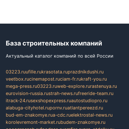
База строительных компаний
Актуальный каталог компаний по всей России
03223.ru
ufille.ru
krasotata.ru
prazdnikdushi.ru
veetbox.ru
cinemapost.ru
ciam-fr.ru
kraft-you.ru
mega-press.ru
03223.ru
web-explore.ru
rastenuya.ru
eurovision-russia.ru
strah-news.ru
freeride-team.ru
itrack-24.ru
sexshopexpress.ru
autostudiopro.ru
alabuga-cityhotel.ru
pornv.ru
atlantpereezd.ru
bud-em-znakomye.ru
a-cdc.ru
elektrostal-news.ru
korolevremont-market.ru
budem-znakomye.ru