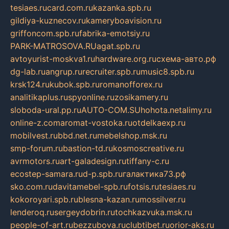
tesiaes.ru
card.com.ru
kazanka.spb.ru
gildiya-kuznecov.ru
kameryboavision.ru
griffoncom.spb.ru
fabrika-emotsiy.ru
PARK-MATROSOVA.RU
agat.spb.ru
avtoyurist-moskva1.ru
hardware.org.ru
схема-авто.рф
dg-lab.ru
angrup.ru
recruiter.spb.ru
music8.spb.ru
krsk124.ru
kubok.spb.ru
romanofforex.ru
analitikaplus.ru
spyonline.ru
zosikamery.ru
sloboda-ural.pp.ru
AUTO-COM.SU
hohota.net
alimy.ru
online-z.com
aromat-vostoka.ru
otdelkaexp.ru
mobilvest.ru
bbd.net.ru
mebelshop.msk.ru
smp-forum.ru
bastion-td.ru
kosmoscreative.ru
avrmotors.ru
art-galadesign.ru
tiffany-c.ru
ecostep-samara.ru
d-p.spb.ru
галактика73.рф
sko.com.ru
davitamebel-spb.ru
fotsis.ru
tesiaes.ru
kokoroyari.spb.ru
blesna-kazan.ru
mossilver.ru
lenderoq.ru
sergeydobrin.ru
tochkazvuka.msk.ru
people-of-art.ru
bezzubova.ru
clubtibet.ru
orior-aks.ru