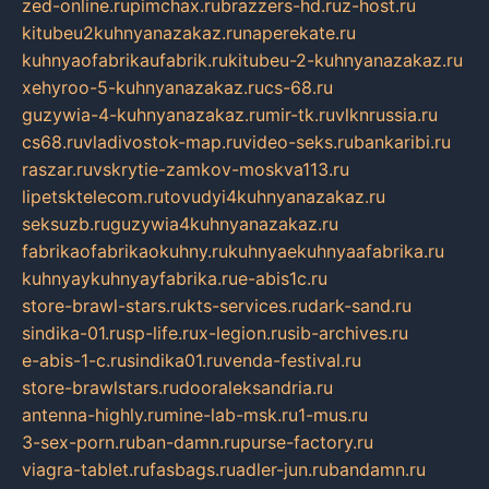
zed-online.ru
pimchax.ru
brazzers-hd.ru
z-host.ru
kitubeu2kuhnyanazakaz.ru
naperekate.ru
kuhnyaofabrikaufabrik.ru
kitubeu-2-kuhnyanazakaz.ru
xehyroo-5-kuhnyanazakaz.ru
cs-68.ru
guzywia-4-kuhnyanazakaz.ru
mir-tk.ru
vlknrussia.ru
cs68.ru
vladivostok-map.ru
video-seks.ru
bankaribi.ru
raszar.ru
vskrytie-zamkov-moskva113.ru
lipetsktelecom.ru
tovudyi4kuhnyanazakaz.ru
seksuzb.ru
guzywia4kuhnyanazakaz.ru
fabrikaofabrikaokuhny.ru
kuhnyaekuhnyaafabrika.ru
kuhnyaykuhnyayfabrika.ru
e-abis1c.ru
store-brawl-stars.ru
kts-services.ru
dark-sand.ru
sindika-01.ru
sp-life.ru
x-legion.ru
sib-archives.ru
e-abis-1-c.ru
sindika01.ru
venda-festival.ru
store-brawlstars.ru
dooraleksandria.ru
antenna-highly.ru
mine-lab-msk.ru
1-mus.ru
3-sex-porn.ru
ban-damn.ru
purse-factory.ru
viagra-tablet.ru
fasbags.ru
adler-jun.ru
bandamn.ru