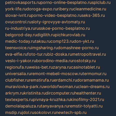
petrovkasports.ru
porno-online-besplatno.ru
splclub.ru
york-life.ru
doroga-expo.ru
ribery.ru
cleanmedicine.ru
slovar-ivrit.ru
porno-video-besplatno.ru
seks-365.ru
ovucontrol.ru
sloty-igrovyye-avtomaty.ru
ru-industriya.ru
russkoe-porno-besplatno.ru
belgorod-day.ru
digilith.ru
pichkurovlab.ru
medic-today.ru
taksu.ru
comp123.ru
don-ykt.ru
teensvoice.ru
imgsharing.ru
domashnee-porno.ru
eva-elfie.ru
foto-tur.ru
biz-doska.ru
metropoltravel.ru
veslo-i-yakor.ru
borodino-media.ru
rostotsky.ru
regionufa.ru
weiss-bet.ru
zaryna.ru
casinotablet.ru
universalia.ru
remont-mebeli-moscow.ru
termomur.ru
clubfisher.ru
remstirufa.ru
erdamchi.ru
doramamama.ru
muraviovka-park.ru
worldofwoman.ru
clean-dreams.ru
arkrym.ru
kristinita.ru
dircomputer.ru
healthenter.ru
textexperts.ru
pivnaya-kruzhka.ru
kinofilmy-2021.ru
demolalapaluza.ru
tanyavanya.ru
remstir-tolyatti.ru
msdip.ru
jdol.ru
sokolovr.ru
newtech-spb.ru