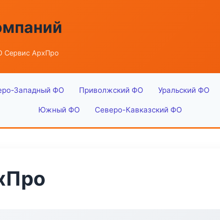
омпаний
 Сервис АрхПро
еро-Западный ФО
Приволжский ФО
Уральский ФО
Южный ФО
Северо-Кавказский ФО
хПро