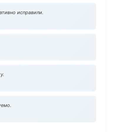
ативно исправили.
у.
уемо.