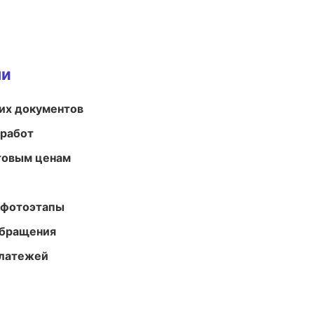
ми
их документов
 работ
птовым ценам
 фотоэтапы
обращения
платежей