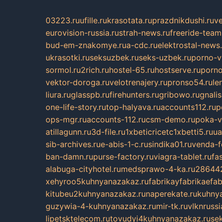
03223.ru
ufille.ru
krasotata.ru
prazdnikdushi.ru
v
eurovision-russia.ru
strah-news.ru
freeride-team
bud-em-znakomye.ru
a-cdc.ru
elektrostal-news.
ukrasotki.ru
seksuzbek.ru
seks-uzbek.ru
porno-v
sormol.ru
2rich.ru
hostel-65.ru
hostserve.ru
porno
vektor-doroga.ru
velotrenajery.ru
pronso54.ru
le
liura.ru
glasspb.ru
firehunters.ru
gribowo.ru
gnalis
one-life-story.ru
top-halyava.ru
accounts112.ru
p
ops-mgr.ru
accounts-112.ru
csm-demo.ru
poka-v
atillagunn.ru
3d-file.ru
1xbeticricetc1xbetti5.ru
ua
sib-archives.ru
e-abis-1-c.ru
sindika01.ru
venda-fe
ban-damn.ru
purse-factory.ru
viagra-tablet.ru
fa
alabuga-cityhotel.ru
medsprawo-4-ka.ru
286442
xehyroo5kuhnyanazakaz.ru
fabrikayfabrikaefab
kitubeu2kuhnyanazakaz.ru
naperekate.ru
kuhnya
guzywia-4-kuhnyanazakaz.ru
mir-tk.ru
vlknrussi
lipetsktelecom.ru
tovudyi4kuhnyanazakaz.ru
se