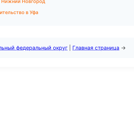
в Нижний Новгород
ительство в Уфа
альный федеральный округ
|
Главная страница
→