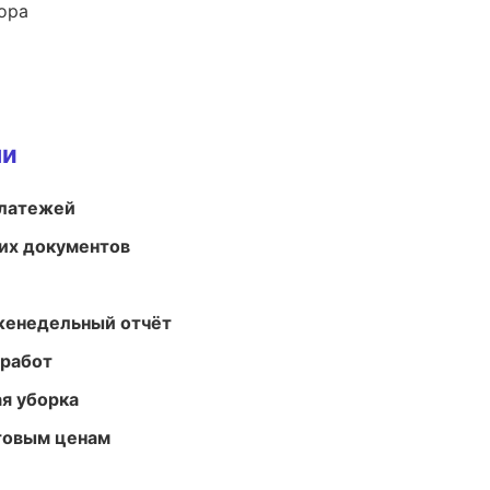
ора
ми
платежей
их документов
женедельный отчёт
 работ
ая уборка
птовым ценам