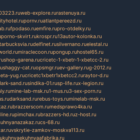
03223.ru
web-explore.ru
rastenuya.ru
tyhotel.ru
pornv.ru
atlantpereezd.ru
b.ru
fpodaso.ru
emfire.ru
pro-otdelky.ru
u
porno-skvirt.ru
krospr.ru
13autor-kolonka.ru
tarbucksvia.ru
delfinet.ru
silvernano.ru
elestal.ru
world.ru
miraclecoon.ru
pongup.ru
hostel65.ru
ru
shop-garena.ru
cricetc-1-xbetr-1-xbetcc-2.ru
ru
shaggy-cat.ru
opsmgr.ru
ev-gallery.ru
g-2012.ru
ieta-yug.ru
cricetc1xbetr1xbetcc2.ru
raytor-d.ru
dark-sand.ru
sindika-01.ru
sp-life.ru
x-legion.ru
ly.ru
mine-lab-msk.ru
1-mus.ru
3-sex-porn.ru
s.ru
darksand.ru
rebus-toys.ru
minelab-msk.ru
az.ru
brazzerscom.ru
medsprawo4ka.ru
line.ru
pimchax.ru
brazzers-hd.ru
z-host.ru
uhnyanazakaz.ru
cs-68.ru
ar.ru
vskrytie-zamkov-moskva113.ru
ru
kuhnyaekuhnyaafabrika.ru