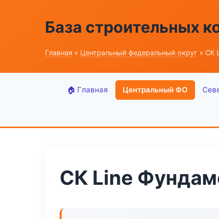
База строительных к
Главная
»
Центральный федеральный округ
» СК 
🏠 Главная
Центральный ФО
Сев
СК Line Фундам