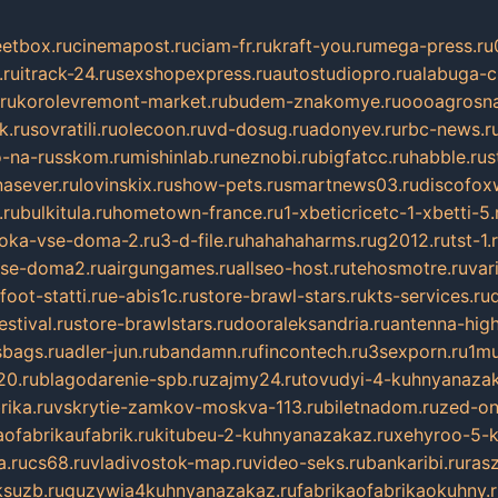
eetbox.ru
cinemapost.ru
ciam-fr.ru
kraft-you.ru
mega-press.ru
.ru
itrack-24.ru
sexshopexpress.ru
autostudiopro.ru
alabuga-ci
ru
korolevremont-market.ru
budem-znakomye.ru
oooagrosna
k.ru
sovratili.ru
olecoon.ru
vd-dosug.ru
adonyev.ru
rbc-news.r
-na-russkom.ru
mishinlab.ru
neznobi.ru
bigfatcc.ru
habble.ru
s
nasever.ru
lovinskix.ru
show-pets.ru
smartnews03.ru
discofox
.ru
bulkitula.ru
hometown-france.ru
1-xbeticricetc-1-xbetti-5.
oka-vse-doma-2.ru
3-d-file.ru
hahahaharms.ru
g2012.ru
tst-1.
se-doma2.ru
airgungames.ru
allseo-host.ru
tehosmotre.ru
var
foot-statti.ru
e-abis1c.ru
store-brawl-stars.ru
kts-services.ru
stival.ru
store-brawlstars.ru
dooraleksandria.ru
antenna-high
sbags.ru
adler-jun.ru
bandamn.ru
fincontech.ru
3sexporn.ru
1mu
0.ru
blagodarenie-spb.ru
zajmy24.ru
tovudyi-4-kuhnyanazak
rika.ru
vskrytie-zamkov-moskva-113.ru
biletnadom.ru
zed-on
ofabrikaufabrik.ru
kitubeu-2-kuhnyanazakaz.ru
xehyroo-5-k
a.ru
cs68.ru
vladivostok-map.ru
video-seks.ru
bankaribi.ru
rasz
ksuzb.ru
guzywia4kuhnyanazakaz.ru
fabrikaofabrikaokuhny.