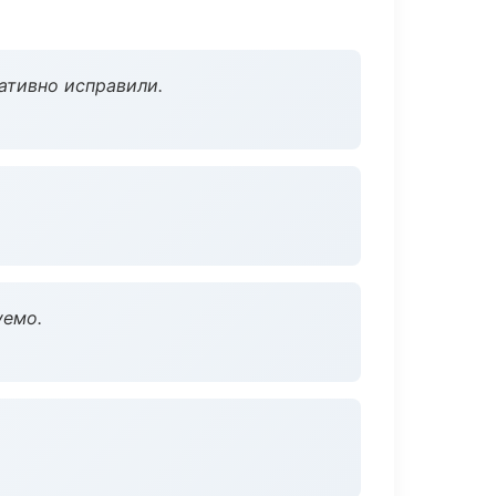
ативно исправили.
уемо.