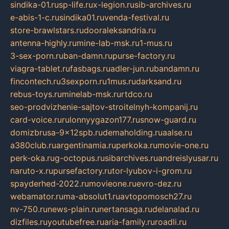
sindika-01.ru
sp-life.ru
x-legion.ru
sib-archives.ru
e-abis-1-c.ru
sindika01.ru
venda-festival.ru
store-brawlstars.ru
dooraleksandria.ru
antenna-highly.ru
mine-lab-msk.ru
1-mus.ru
3-sex-porn.ru
ban-damn.ru
purse-factory.ru
viagra-tablet.ru
fasbags.ru
adler-jun.ru
bandamn.ru
fincontech.ru
3sexporn.ru
1mus.ru
darksand.ru
rebus-toys.ru
minelab-msk.ru
rtdco.ru
seo-prodvizhenie-sajtov-stroitelnyh-kompanij.ru
card-voice.ru
rulonnyygazon177.ru
snow-guard.ru
domizbrusa-9x12spb.ru
demaholding.ru
aalse.ru
a380club.ru
argentinamia.ru
perkoka.ru
movie-one.ru
perk-oka.ru
g-octopus.ru
sibarchives.ru
andreislyusar.ru
naruto-x.ru
pursefactory.ru
tor-lyubov-i-grom.ru
spayderhed-2022.ru
movieone.ru
evro-dez.ru
webamator.ru
ma-absolut1.ru
avtopomosch27.ru
nv-750.ru
news-plain.ru
nertansaga.ru
delanalad.ru
dizfiles.ru
youtubefree.ru
aria-family.ru
roadli.ru