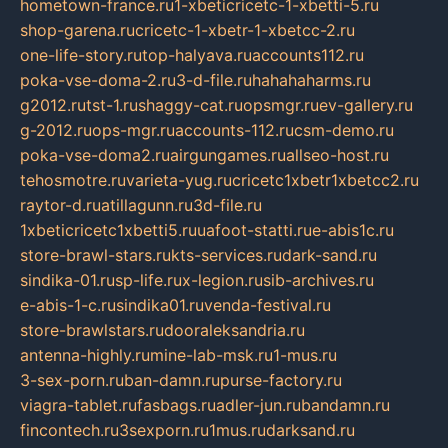
hometown-france.ru
1-xbeticricetc-1-xbetti-5.ru
shop-garena.ru
cricetc-1-xbetr-1-xbetcc-2.ru
one-life-story.ru
top-halyava.ru
accounts112.ru
poka-vse-doma-2.ru
3-d-file.ru
hahahaharms.ru
g2012.ru
tst-1.ru
shaggy-cat.ru
opsmgr.ru
ev-gallery.ru
g-2012.ru
ops-mgr.ru
accounts-112.ru
csm-demo.ru
poka-vse-doma2.ru
airgungames.ru
allseo-host.ru
tehosmotre.ru
varieta-yug.ru
cricetc1xbetr1xbetcc2.ru
raytor-d.ru
atillagunn.ru
3d-file.ru
1xbeticricetc1xbetti5.ru
uafoot-statti.ru
e-abis1c.ru
store-brawl-stars.ru
kts-services.ru
dark-sand.ru
sindika-01.ru
sp-life.ru
x-legion.ru
sib-archives.ru
e-abis-1-c.ru
sindika01.ru
venda-festival.ru
store-brawlstars.ru
dooraleksandria.ru
antenna-highly.ru
mine-lab-msk.ru
1-mus.ru
3-sex-porn.ru
ban-damn.ru
purse-factory.ru
viagra-tablet.ru
fasbags.ru
adler-jun.ru
bandamn.ru
fincontech.ru
3sexporn.ru
1mus.ru
darksand.ru