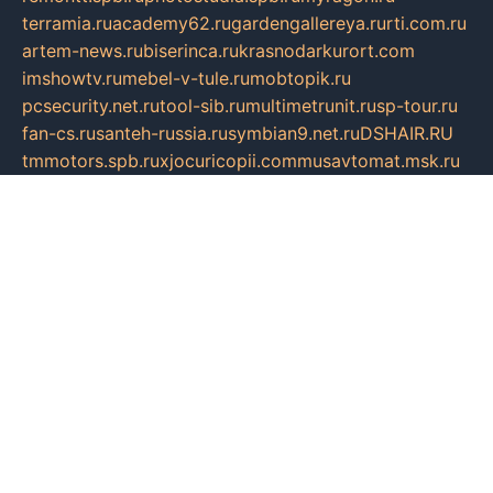
terramia.ru
academy62.ru
gardengallereya.ru
rti.com.ru
artem-news.ru
biserinca.ru
krasnodarkurort.com
imshowtv.ru
mebel-v-tule.ru
mobtopik.ru
pcsecurity.net.ru
tool-sib.ru
multimetrunit.ru
sp-tour.ru
fan-cs.ru
santeh-russia.ru
symbian9.net.ru
DSHAIR.RU
tmmotors.spb.ru
xjocuricopii.com
musavtomat.msk.ru
obustrojdom.ru
sovetcik.ru
ybaranovskaya.ru
ppknews.ru
cult-alshei.ru
JAPANRUSSIA.RU
proekciyamebel.ru
imper-finans.ru
rim.org.ru
glamourai.ru
brassminus.ru
zabor-pro.ru
ftn.pp.ru
dorogoe58.ru
laimengpacker.ru
kuzova-zapchasti.ru
sageerp.ru
taxodrom.ru
dsrazvitie.ru
hardcity.net.ru
ratinghomegames.ru
topservice25.ru
gubernyan.ru
gtglasslined.ru
ii4.ru
tssport.spb.ru
andorra24.com
blackwallstreet.ru
oboimos.ru
optim-doors.com.ru
ikuch.ru
nycr.org.ru
npa21.ru
vremya-ch.spb.ru
desert000.ru
ivtorgi.ru
ifiori.ru
catalog-statei.ru
dcv.org.ru
spetsmaster174.ru
ipkameryhiseeu.ru