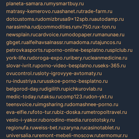
planeta-samara.ru
mysmartbuy.ru
matrasy-kemerovo.ru
ashanet.ru
trade-farm.ru
dotcustoms.ru
domizbrusa9x12spb.ru
autodamp.ru
narasimha.ru
djcommodities.ru
nv750.ru
x-ton.ru
newsplain.ru
cardvoice.ru
modopaper.ru
manunae.ru
gbget.ru
alfeihavsalnassr.ru
madoma.ru
tajuncos.ru
petrovkasports.ru
porno-online-besplatno.ru
splclub.ru
york-life.ru
doroga-expo.ru
ribery.ru
cleanmedicine.ru
slovar-ivrit.ru
porno-video-besplatno.ru
seks-365.ru
ovucontrol.ru
sloty-igrovyye-avtomaty.ru
ru-industriya.ru
russkoe-porno-besplatno.ru
belgorod-day.ru
digilith.ru
pichkurovlab.ru
medic-today.ru
taksu.ru
comp123.ru
don-ykt.ru
teensvoice.ru
imgsharing.ru
domashnee-porno.ru
eva-elfie.ru
foto-tur.ru
biz-doska.ru
metropoltravel.ru
veslo-i-yakor.ru
borodino-media.ru
rostotsky.ru
regionufa.ru
weiss-bet.ru
zaryna.ru
casinotablet.ru
universalia.ru
remont-mebeli-moscow.ru
termomur.ru