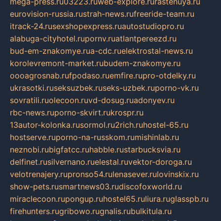
mega-press.ru
03223.ru
web-explore.ru
rastenuya.ru
eurovision-russia.ru
strah-news.ru
freeride-team.ru
itrack-24.ru
sexshopexpress.ru
autostudiopro.ru
alabuga-cityhotel.ru
pornv.ru
atlantpereezd.ru
bud-em-znakomye.ru
a-cdc.ru
elektrostal-news.ru
korolevremont-market.ru
budem-znakomye.ru
oooagrosnab.ru
fpodaso.ru
emfire.ru
pro-otdelky.ru
ukrasotki.ru
seksuzbek.ru
seks-uzbek.ru
porno-vk.ru
sovratili.ru
olecoon.ru
vd-dosug.ru
adonyev.ru
rbc-news.ru
porno-skvirt.ru
krospr.ru
13autor-kolonka.ru
sormol.ru
2rich.ru
hostel-65.ru
hostserve.ru
porno-na-russkom.ru
mishinlab.ru
neznobi.ru
bigfatcc.ru
habble.ru
starbucksvia.ru
delfinet.ru
silvernano.ru
elestal.ru
vektor-doroga.ru
velotrenajery.ru
pronso54.ru
lenasever.ru
lovinskix.ru
show-pets.ru
smartnews03.ru
discofoxworld.ru
miraclecoon.ru
pongup.ru
hostel65.ru
liura.ru
glasspb.ru
firehunters.ru
gribowo.ru
gnalis.ru
bulkitula.ru