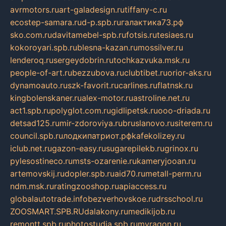
avrmotors.ru
art-galadesign.ru
tiffany-c.ru
ecostep-samara.ru
d-p.spb.ru
галактика73.рф
sko.com.ru
davitamebel-spb.ru
fotsis.ru
tesiaes.ru
kokoroyari.spb.ru
blesna-kazan.ru
mossilver.ru
lenderoq.ru
sergeydobrin.ru
tochkazvuka.msk.ru
people-of-art.ru
bezzubova.ru
clubtibet.ru
orior-aks.ru
dynamoauto.ru
szk-favorit.ru
carlines.ru
flatnsk.ru
kingbolenskaner.ru
alex-motor.ru
astroline.net.ru
act1.spb.ru
polyglot.com.ru
gidlipetsk.ru
ooo-driada.ru
detsad125.ru
mir-zdoroviya.ru
bruslanovo.ru
siterem.ru
council.spb.ru
лодкипатриот.рф
kafekolizey.ru
iclub.net.ru
gazon-easy.ru
sugarepilekb.ru
grinox.ru
pylesostineco.ru
msts-ozarenie.ru
kameryjooan.ru
artemovskij.ru
dopler.spb.ru
aid70.ru
metall-perm.ru
ndm.msk.ru
ratingzooshop.ru
apiaccess.ru
globalautotrade.info
bezverhovskoe.ru
drsschool.ru
ZOOSMART.SPB.RU
dalakony.ru
medikijob.ru
remontt.spb.ru
photostudia.spb.ru
myragon.ru