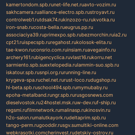
kamertondom.spb.ru
net-life.net.ru
avto-vozim.ru
sakhcamera.ru
alliance-electro.spb.ru
stroyavt.ru
controlweb1.ru
tdsak74.ru
kinzozo-ru.ru
kvotka.ru
iron-snab.ru
costa-bella.ru
eugrus.pp.ru
associaciya39.ru
primexpo.spb.ru
bezmorchin.ru
ia2.ru
cpt21.ru
ispecspb.ru
regahost.ru
kolosok-elita.ru
tae-kwon.ru
consrio.com.ru
insiam.ru
avegainfo.ru
archery161.ru
bigencyclica.ru
vlast16.ru
korru.net
sarmiento.spb.su
extelopedia.ru
lammin-suo.spb.ru
iskatour.spb.ru
snpi.org.ru
running-line.ru
krygeva-spa.ru
chel.net.ru
rust-loco.ru
dugshop.ru
hl-beta.spb.ru
school494.spb.ru
mymubaby.ru
epoha-metalband.ru
ngr.spb.ru
rusgosnews.com
dieselvostok.ru
24hostel.msk.ru
w-dev.ru
f-ship.ru
regsmi.ru
filmnetwork.ru
malinasp.ru
kinosvin.ru
h2o-salon.ru
malutkayork.ru
deltaprim.spb.ru
tango-perm.ru
gooddir.ru
sgv.su
multiki-online.com
webkrasotki.com
cherinvest.ru
detskiy-ostrov.ru