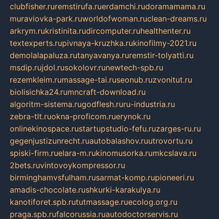
clubfisher.ru
remstirufa.ru
erdamchi.ru
doramamama.ru
muraviovka-park.ru
worldofwoman.ru
clean-dreams.ru
arkrym.ru
kristinita.ru
dircomputer.ru
healthenter.ru
textexperts.ru
pivnaya-kruzhka.ru
kinofilmy-2021.ru
demolalapaluza.ru
tanyavanya.ru
remstir-tolyatti.ru
msdip.ru
jdol.ru
sokolovr.ru
newtech-spb.ru
rezemkleim.ru
massage-tai.ru
seonub.ru
zvonitut.ru
biolisichka24.ru
mncraft-download.ru
algoritm-sistema.ru
godflesh.ru
ru-industria.ru
zebra-tlt.ru
okna-proficom.ru
erynok.ru
onlinekinospace.ru
startupstudio-fefu.ru
zarges-ru.ru
gegenjustizunrecht.ru
autobalashov.ru
utrovortu.ru
spiski-firm.ru
elara-m.ru
kinomusorka.ru
mkcslava.ru
2bets.ru
vintovoykompressor.ru
birminghamvsfulham.ru
sarmat-komp.ru
pioneeri.ru
amadis-chocolate.ru
shkurki-karakulya.ru
kanotiforet.spb.ru
tutmassage.ru
ecolog.org.ru
praga.spb.ru
falcorussia.ru
autodoctorservis.ru