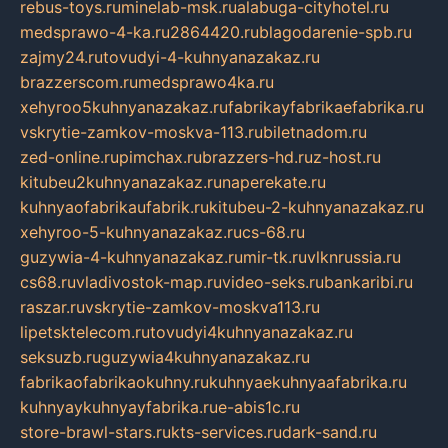
rebus-toys.ru
minelab-msk.ru
alabuga-cityhotel.ru
medsprawo-4-ka.ru
2864420.ru
blagodarenie-spb.ru
zajmy24.ru
tovudyi-4-kuhnyanazakaz.ru
brazzerscom.ru
medsprawo4ka.ru
xehyroo5kuhnyanazakaz.ru
fabrikayfabrikaefabrika.ru
vskrytie-zamkov-moskva-113.ru
biletnadom.ru
zed-online.ru
pimchax.ru
brazzers-hd.ru
z-host.ru
kitubeu2kuhnyanazakaz.ru
naperekate.ru
kuhnyaofabrikaufabrik.ru
kitubeu-2-kuhnyanazakaz.ru
xehyroo-5-kuhnyanazakaz.ru
cs-68.ru
guzywia-4-kuhnyanazakaz.ru
mir-tk.ru
vlknrussia.ru
cs68.ru
vladivostok-map.ru
video-seks.ru
bankaribi.ru
raszar.ru
vskrytie-zamkov-moskva113.ru
lipetsktelecom.ru
tovudyi4kuhnyanazakaz.ru
seksuzb.ru
guzywia4kuhnyanazakaz.ru
fabrikaofabrikaokuhny.ru
kuhnyaekuhnyaafabrika.ru
kuhnyaykuhnyayfabrika.ru
e-abis1c.ru
store-brawl-stars.ru
kts-services.ru
dark-sand.ru