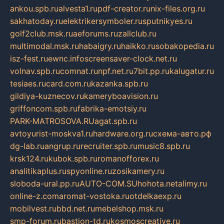
ankou.spb.ru
alvesta1.ru
pdf-creator.ru
nix-files.org.ru
sakhatoday.ru
elektrikersymboler.ru
sputnikyes.ru
golf2club.msk.ru
aeforums.ru
zallclub.ru
multimodal.msk.ru
habaigry.ru
haikko.ru
sobakopedia.ru
isz-fest.ru
ewnc.info
screensaver-clock.net.ru
volnav.spb.ru
comnat.ru
npf.net.ru
7bit.pp.ru
kalugatur.ru
tesiaes.ru
card.com.ru
kazanka.spb.ru
gildiya-kuznecov.ru
kameryboavision.ru
griffoncom.spb.ru
fabrika-emotsiy.ru
PARK-MATROSOVA.RU
agat.spb.ru
avtoyurist-moskva1.ru
hardware.org.ru
схема-авто.рф
dg-lab.ru
angrup.ru
recruiter.spb.ru
music8.spb.ru
krsk124.ru
kubok.spb.ru
romanofforex.ru
analitikaplus.ru
spyonline.ru
zosikamery.ru
sloboda-ural.pp.ru
AUTO-COM.SU
hohota.net
alimy.ru
online-z.com
aromat-vostoka.ru
otdelkaexp.ru
mobilvest.ru
bbd.net.ru
mebelshop.msk.ru
smp-forum.ru
bastion-td.ru
kosmoscreative.ru