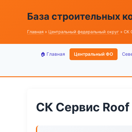
База строительных к
Главная
»
Центральный федеральный округ
» СК 
🏠 Главная
Центральный ФО
Сев
СК Сервис Roof