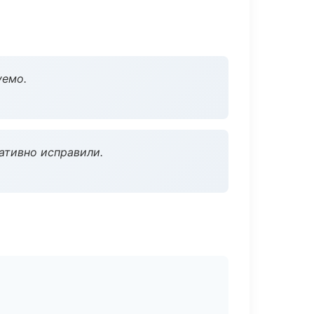
уемо.
ативно исправили.