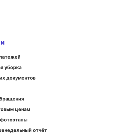
ми
платежей
ая уборка
их документов
обращения
птовым ценам
 фотоэтапы
женедельный отчёт