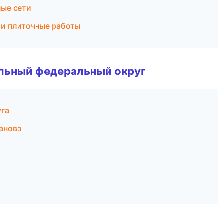
ые сети
 и плиточные работы
альный федеральный округ
уга
аново