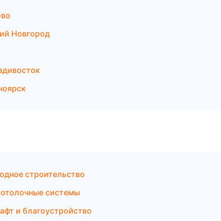
ово
кий Новгород
адивосток
ноярск
одное строительство
Потолочные системы
афт и благоустройство