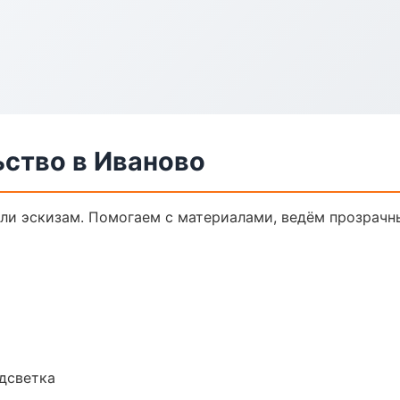
ьство в Иваново
или эскизам. Помогаем с материалами, ведём прозрачн
одсветка