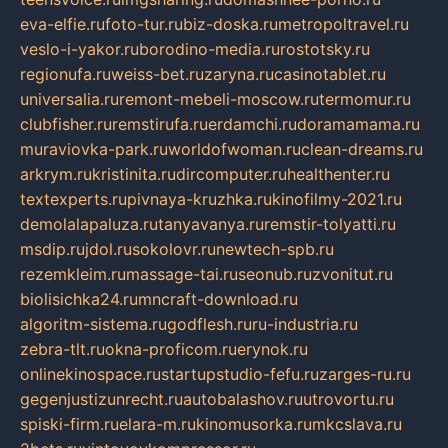
eva-elfie.ru
foto-tur.ru
biz-doska.ru
metropoltravel.ru
veslo-i-yakor.ru
borodino-media.ru
rostotsky.ru
regionufa.ru
weiss-bet.ru
zaryna.ru
casinotablet.ru
universalia.ru
remont-mebeli-moscow.ru
termomur.ru
clubfisher.ru
remstirufa.ru
erdamchi.ru
doramamama.ru
muraviovka-park.ru
worldofwoman.ru
clean-dreams.ru
arkrym.ru
kristinita.ru
dircomputer.ru
healthenter.ru
textexperts.ru
pivnaya-kruzhka.ru
kinofilmy-2021.ru
demolalapaluza.ru
tanyavanya.ru
remstir-tolyatti.ru
msdip.ru
jdol.ru
sokolovr.ru
newtech-spb.ru
rezemkleim.ru
massage-tai.ru
seonub.ru
zvonitut.ru
biolisichka24.ru
mncraft-download.ru
algoritm-sistema.ru
godflesh.ru
ru-industria.ru
zebra-tlt.ru
okna-proficom.ru
erynok.ru
onlinekinospace.ru
startupstudio-fefu.ru
zarges-ru.ru
gegenjustizunrecht.ru
autobalashov.ru
utrovortu.ru
spiski-firm.ru
elara-m.ru
kinomusorka.ru
mkcslava.ru