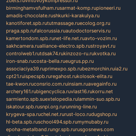
2bets.ru
vintovoykompressor.ru
birminghamvsfulham.ru
sarmat-komp.ru
pioneeri.ru
amadis-chocolate.ru
shkurki-karakulya.ru
kanotiforet.spb.ru
tutmassage.ru
ecolog.org.ru
praga.spb.ru
falcorussia.ru
autodoctorservis.ru
kamertondom.spb.ru
net-life.net.ru
avto-vozim.ru
sakhcamera.ru
alliance-electro.spb.ru
stroyavt.ru
controlweb1.ru
tdsak74.ru
kinzozo-ru.ru
kvotka.ru
iron-snab.ru
costa-bella.ru
eugrus.pp.ru
associaciya39.ru
primexpo.spb.ru
bezmorchin.ru
ia2.ru
cpt21.ru
ispecspb.ru
regahost.ru
kolosok-elita.ru
tae-kwon.ru
consrio.com.ru
insiam.ru
avegainfo.ru
archery161.ru
bigencyclica.ru
vlast16.ru
korru.net
sarmiento.spb.su
extelopedia.ru
lammin-suo.spb.ru
iskatour.spb.ru
snpi.org.ru
running-line.ru
krygeva-spa.ru
chel.net.ru
rust-loco.ru
dugshop.ru
hl-beta.spb.ru
school494.spb.ru
mymubaby.ru
epoha-metalband.ru
ngr.spb.ru
rusgosnews.com