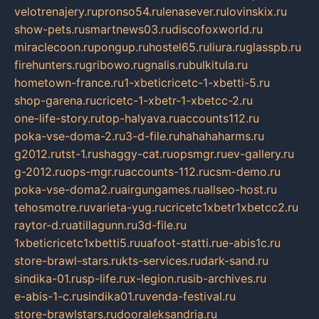
velotrenajery.ru
pronso54.ru
lenasever.ru
lovinskix.ru
show-pets.ru
smartnews03.ru
discofoxworld.ru
miraclecoon.ru
pongup.ru
hostel65.ru
liura.ru
glasspb.ru
firehunters.ru
gribowo.ru
gnalis.ru
bulkitula.ru
hometown-france.ru
1-xbeticricetc-1-xbetti-5.ru
shop-garena.ru
cricetc-1-xbetr-1-xbetcc-2.ru
one-life-story.ru
top-halyava.ru
accounts112.ru
poka-vse-doma-2.ru
3-d-file.ru
hahahaharms.ru
g2012.ru
tst-1.ru
shaggy-cat.ru
opsmgr.ru
ev-gallery.ru
g-2012.ru
ops-mgr.ru
accounts-112.ru
csm-demo.ru
poka-vse-doma2.ru
airgungames.ru
allseo-host.ru
tehosmotre.ru
varieta-yug.ru
cricetc1xbetr1xbetcc2.ru
raytor-d.ru
atillagunn.ru
3d-file.ru
1xbeticricetc1xbetti5.ru
uafoot-statti.ru
e-abis1c.ru
store-brawl-stars.ru
kts-services.ru
dark-sand.ru
sindika-01.ru
sp-life.ru
x-legion.ru
sib-archives.ru
e-abis-1-c.ru
sindika01.ru
venda-festival.ru
store-brawlstars.ru
dooraleksandria.ru