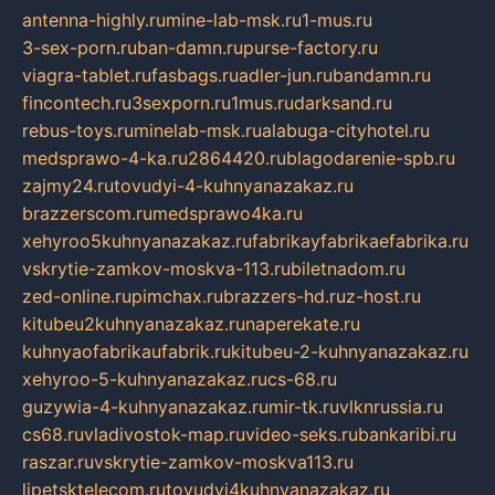
antenna-highly.ru
mine-lab-msk.ru
1-mus.ru
3-sex-porn.ru
ban-damn.ru
purse-factory.ru
viagra-tablet.ru
fasbags.ru
adler-jun.ru
bandamn.ru
fincontech.ru
3sexporn.ru
1mus.ru
darksand.ru
rebus-toys.ru
minelab-msk.ru
alabuga-cityhotel.ru
medsprawo-4-ka.ru
2864420.ru
blagodarenie-spb.ru
zajmy24.ru
tovudyi-4-kuhnyanazakaz.ru
brazzerscom.ru
medsprawo4ka.ru
xehyroo5kuhnyanazakaz.ru
fabrikayfabrikaefabrika.ru
vskrytie-zamkov-moskva-113.ru
biletnadom.ru
zed-online.ru
pimchax.ru
brazzers-hd.ru
z-host.ru
kitubeu2kuhnyanazakaz.ru
naperekate.ru
kuhnyaofabrikaufabrik.ru
kitubeu-2-kuhnyanazakaz.ru
xehyroo-5-kuhnyanazakaz.ru
cs-68.ru
guzywia-4-kuhnyanazakaz.ru
mir-tk.ru
vlknrussia.ru
cs68.ru
vladivostok-map.ru
video-seks.ru
bankaribi.ru
raszar.ru
vskrytie-zamkov-moskva113.ru
lipetsktelecom.ru
tovudyi4kuhnyanazakaz.ru