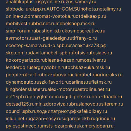
analitikaplus.ru
spyonline.ru
zosikamery.ru
sloboda-ural.pp.ru
AUTO-COM.SU
hohota.net
alimy.ru
online-z.com
aromat-vostoka.ru
otdelkaexp.ru
mobilvest.ru
bbd.net.ru
mebelshop.msk.ru
smp-forum.ru
bastion-td.ru
kosmoscreative.ru
avrmotors.ru
art-galadesign.ru
tiffany-c.ru
ecostep-samara.ru
d-p.spb.ru
галактика73.рф
sko.com.ru
davitamebel-spb.ru
fotsis.ru
tesiaes.ru
kokoroyari.spb.ru
blesna-kazan.ru
mossilver.ru
lenderoq.ru
sergeydobrin.ru
tochkazvuka.msk.ru
people-of-art.ru
bezzubova.ru
clubtibet.ru
orior-aks.ru
dynamoauto.ru
szk-favorit.ru
carlines.ru
flatnsk.ru
kingbolenskaner.ru
alex-motor.ru
astroline.net.ru
act1.spb.ru
polyglot.com.ru
gidlipetsk.ru
ooo-driada.ru
detsad125.ru
mir-zdoroviya.ru
bruslanovo.ru
siterem.ru
council.spb.ru
лодкипатриот.рф
kafekolizey.ru
iclub.net.ru
gazon-easy.ru
sugarepilekb.ru
grinox.ru
pylesostineco.ru
msts-ozarenie.ru
kameryjooan.ru