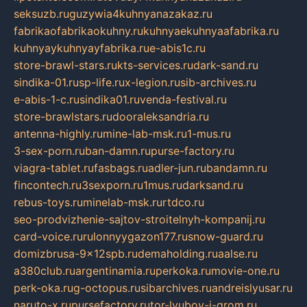
seksuzb.ru
guzywia4kuhnyanazakaz.ru
fabrikaofabrikaokuhny.ru
kuhnyaekuhnyaafabrika.ru
kuhnyaykuhnyayfabrika.ru
e-abis1c.ru
store-brawl-stars.ru
kts-services.ru
dark-sand.ru
sindika-01.ru
sp-life.ru
x-legion.ru
sib-archives.ru
e-abis-1-c.ru
sindika01.ru
venda-festival.ru
store-brawlstars.ru
dooraleksandria.ru
antenna-highly.ru
mine-lab-msk.ru
1-mus.ru
3-sex-porn.ru
ban-damn.ru
purse-factory.ru
viagra-tablet.ru
fasbags.ru
adler-jun.ru
bandamn.ru
fincontech.ru
3sexporn.ru
1mus.ru
darksand.ru
rebus-toys.ru
minelab-msk.ru
rtdco.ru
seo-prodvizhenie-sajtov-stroitelnyh-kompanij.ru
card-voice.ru
rulonnyygazon177.ru
snow-guard.ru
domizbrusa-9x12spb.ru
demaholding.ru
aalse.ru
a380club.ru
argentinamia.ru
perkoka.ru
movie-one.ru
perk-oka.ru
g-octopus.ru
sibarchives.ru
andreislyusar.ru
naruto-x.ru
pursefactory.ru
tor-lyubov-i-grom.ru