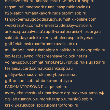
dieselvostok.ru
24hostel.msk.ru
w-dev.ru
f-ship.ru
regsmi.ru
filmnetwork.ru
malinasp.ru
kinosvin.ru
h2o-salon.ru
malutkayork.ru
deltaprim.spb.ru
tango-perm.ru
gooddir.ru
sgv.su
multiki-online.com
webkrasotki.com
cherinvest.ru
detskiy-ostrov.ru
ankou.spb.ru
alvesta1.ru
pdf-creator.ru
nix-files.org.ru
sakhatoday.ru
elektrikersymboler.ru
sputnikyes.ru
golf2club.msk.ru
aeforums.ru
zallclub.ru
multimodal.msk.ru
habaigry.ru
haikko.ru
sobakopedia.ru
isz-fest.ru
ewnc.info
screensaver-clock.net.ru
volnav.spb.ru
comnat.ru
npf.net.ru
7bit.pp.ru
kalugatur.ru
tesiaes.ru
card.com.ru
kazanka.spb.ru
gildiya-kuznecov.ru
kameryboavision.ru
griffoncom.spb.ru
fabrika-emotsiy.ru
PARK-MATROSOVA.RU
agat.spb.ru
avtoyurist-moskva1.ru
hardware.org.ru
схема-авто.рф
dg-lab.ru
angrup.ru
recruiter.spb.ru
music8.spb.ru
krsk124.ru
kubok.spb.ru
romanofforex.ru