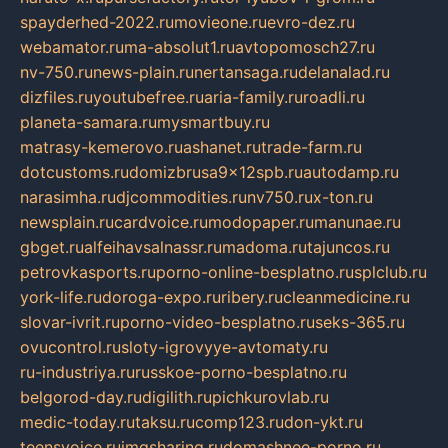
spayderhed-2022.ru
movieone.ru
evro-dez.ru
webamator.ru
ma-absolut1.ru
avtopomosch27.ru
nv-750.ru
news-plain.ru
nertansaga.ru
delanalad.ru
dizfiles.ru
youtubefree.ru
aria-family.ru
roadli.ru
planeta-samara.ru
mysmartbuy.ru
matrasy-kemerovo.ru
ashanet.ru
trade-farm.ru
dotcustoms.ru
domizbrusa9x12spb.ru
autodamp.ru
narasimha.ru
djcommodities.ru
nv750.ru
x-ton.ru
newsplain.ru
cardvoice.ru
modopaper.ru
manunae.ru
gbget.ru
alfeihavsalnassr.ru
madoma.ru
tajuncos.ru
petrovkasports.ru
porno-online-besplatno.ru
splclub.ru
york-life.ru
doroga-expo.ru
ribery.ru
cleanmedicine.ru
slovar-ivrit.ru
porno-video-besplatno.ru
seks-365.ru
ovucontrol.ru
sloty-igrovyye-avtomaty.ru
ru-industriya.ru
russkoe-porno-besplatno.ru
belgorod-day.ru
digilith.ru
pichkurovlab.ru
medic-today.ru
taksu.ru
comp123.ru
don-ykt.ru
teensvoice.ru
imgsharing.ru
domashnee-porno.ru