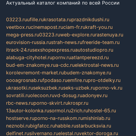
Актуальный каталог компаний по всей России
03223.ru
ufille.ru
krasotata.ru
prazdnikdushi.ru
veetbox.ru
cinemapost.ru
ciam-fr.ru
kraft-you.ru
mega-press.ru
03223.ru
web-explore.ru
rastenuya.ru
eurovision-russia.ru
strah-news.ru
freeride-team.ru
itrack-24.ru
sexshopexpress.ru
autostudiopro.ru
alabuga-cityhotel.ru
pornv.ru
atlantpereezd.ru
bud-em-znakomye.ru
a-cdc.ru
elektrostal-news.ru
korolevremont-market.ru
budem-znakomye.ru
oooagrosnab.ru
fpodaso.ru
emfire.ru
pro-otdelky.ru
ukrasotki.ru
seksuzbek.ru
seks-uzbek.ru
porno-vk.ru
sovratili.ru
olecoon.ru
vd-dosug.ru
adonyev.ru
rbc-news.ru
porno-skvirt.ru
krospr.ru
13autor-kolonka.ru
sormol.ru
2rich.ru
hostel-65.ru
hostserve.ru
porno-na-russkom.ru
mishinlab.ru
neznobi.ru
bigfatcc.ru
habble.ru
starbucksvia.ru
delfinet.ru
silvernano.ru
elestal.ru
vektor-doroga.ru