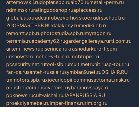
artemovskij.ru
dopler.spb.ru
aid70.ru
metall-perm.ru
ndm.msk.ru
ratingzooshop.ru
apiaccess.ru
globalautotrade.info
bezverhovskoe.ru
drsschool.ru
ZOOSMART.SPB.RU
dalakony.ru
medikijob.ru
remontt.spb.ru
photostudia.spb.ru
myragon.ru
terramia.ru
academy62.ru
gardengallereya.ru
rti.com.ru
artem-news.ru
biserinca.ru
krasnodarkurort.com
imshowtv.ru
mebel-v-tule.ru
mobtopik.ru
pcsecurity.net.ru
tool-sib.ru
multimetrunit.ru
sp-tour.ru
fan-cs.ru
santeh-russia.ru
symbian9.net.ru
DSHAIR.RU
tmmotors.spb.ru
xjocuricopii.com
musavtomat.msk.ru
obustrojdom.ru
sovetcik.ru
ybaranovskaya.ru
ppknews.ru
cult-alshei.ru
JAPANRUSSIA.RU
proekciyamebel.ru
imper-finans.ru
rim.org.ru
glamourai.ru
brassminus.ru
zabor-pro.ru
ftn.pp.ru
dorogoe58.ru
laimengpacker.ru
kuzova-zapchasti.ru
sageerp.ru
taxodrom.ru
dsrazvitie.ru
hardcity.net.ru
ratinghomegames.ru
topservice25.ru
gubernyan.ru