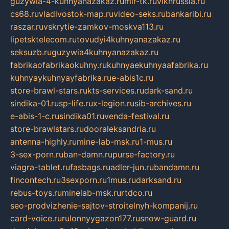
guzywia-4-kuhnyanazakaz.ru
mir-tk.ru
vlknrussia.ru
cs68.ru
vladivostok-map.ru
video-seks.ru
bankaribi.ru
raszar.ru
vskrytie-zamkov-moskva113.ru
lipetsktelecom.ru
tovudyi4kuhnyanazakaz.ru
seksuzb.ru
guzywia4kuhnyanazakaz.ru
fabrikaofabrikaokuhny.ru
kuhnyaekuhnyaafabrika.ru
kuhnyaykuhnyayfabrika.ru
e-abis1c.ru
store-brawl-stars.ru
kts-services.ru
dark-sand.ru
sindika-01.ru
sp-life.ru
x-legion.ru
sib-archives.ru
e-abis-1-c.ru
sindika01.ru
venda-festival.ru
store-brawlstars.ru
dooraleksandria.ru
antenna-highly.ru
mine-lab-msk.ru
1-mus.ru
3-sex-porn.ru
ban-damn.ru
purse-factory.ru
viagra-tablet.ru
fasbags.ru
adler-jun.ru
bandamn.ru
fincontech.ru
3sexporn.ru
1mus.ru
darksand.ru
rebus-toys.ru
minelab-msk.ru
rtdco.ru
seo-prodvizhenie-sajtov-stroitelnyh-kompanij.ru
card-voice.ru
rulonnyygazon177.ru
snow-guard.ru