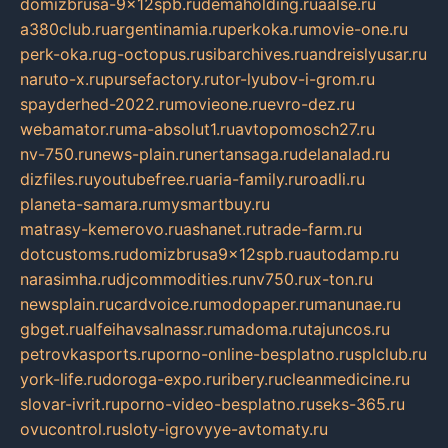
domizbrusa-9x12spb.ru
demaholding.ru
aalse.ru
a380club.ru
argentinamia.ru
perkoka.ru
movie-one.ru
perk-oka.ru
g-octopus.ru
sibarchives.ru
andreislyusar.ru
naruto-x.ru
pursefactory.ru
tor-lyubov-i-grom.ru
spayderhed-2022.ru
movieone.ru
evro-dez.ru
webamator.ru
ma-absolut1.ru
avtopomosch27.ru
nv-750.ru
news-plain.ru
nertansaga.ru
delanalad.ru
dizfiles.ru
youtubefree.ru
aria-family.ru
roadli.ru
planeta-samara.ru
mysmartbuy.ru
matrasy-kemerovo.ru
ashanet.ru
trade-farm.ru
dotcustoms.ru
domizbrusa9x12spb.ru
autodamp.ru
narasimha.ru
djcommodities.ru
nv750.ru
x-ton.ru
newsplain.ru
cardvoice.ru
modopaper.ru
manunae.ru
gbget.ru
alfeihavsalnassr.ru
madoma.ru
tajuncos.ru
petrovkasports.ru
porno-online-besplatno.ru
splclub.ru
york-life.ru
doroga-expo.ru
ribery.ru
cleanmedicine.ru
slovar-ivrit.ru
porno-video-besplatno.ru
seks-365.ru
ovucontrol.ru
sloty-igrovyye-avtomaty.ru