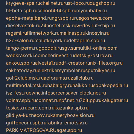
krygeva-spa.ru
chel.net.ru
rust-loco.ru
dugshop.ru
hl-beta.spb.ru
school494.spb.ru
mymubaby.ru
epoha-metalband.ru
ngr.spb.ru
rusgosnews.com
dieselvostok.ru
24hostel.msk.ru
w-dev.ru
f-ship.ru
regsmi.ru
filmnetwork.ru
malinasp.ru
kinosvin.ru
h2o-salon.ru
malutkayork.ru
deltaprim.spb.ru
tango-perm.ru
gooddir.ru
sgv.su
multiki-online.com
webkrasotki.com
cherinvest.ru
detskiy-ostrov.ru
ankou.spb.ru
alvesta1.ru
pdf-creator.ru
nix-files.org.ru
sakhatoday.ru
elektrikersymboler.ru
sputnikyes.ru
golf2club.msk.ru
aeforums.ru
zallclub.ru
multimodal.msk.ru
habaigry.ru
haikko.ru
sobakopedia.ru
isz-fest.ru
ewnc.info
screensaver-clock.net.ru
volnav.spb.ru
comnat.ru
npf.net.ru
7bit.pp.ru
kalugatur.ru
tesiaes.ru
card.com.ru
kazanka.spb.ru
gildiya-kuznecov.ru
kameryboavision.ru
griffoncom.spb.ru
fabrika-emotsiy.ru
PARK-MATROSOVA.RU
agat.spb.ru