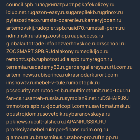
council.spb.ru
лодкипатриот.рф
kafekolizey.ru
iclub.net.ru
gazon-easy.ru
sugarepilekb.ru
grinox.ru
pylesostineco.ru
msts-ozarenie.ru
kameryjooan.ru
artemovskij.ru
dopler.spb.ru
aid70.ru
metall-perm.ru
ndm.msk.ru
ratingzooshop.ru
apiaccess.ru
globalautotrade.info
bezverhovskoe.ru
drsschool.ru
ZOOSMART.SPB.RU
dalakony.ru
medikijob.ru
remontt.spb.ru
photostudia.spb.ru
myragon.ru
terramia.ru
academy62.ru
gardengallereya.ru
rti.com.ru
artem-news.ru
biserinca.ru
krasnodarkurort.com
imshowtv.ru
mebel-v-tule.ru
mobtopik.ru
pcsecurity.net.ru
tool-sib.ru
multimetrunit.ru
sp-tour.ru
fan-cs.ru
santeh-russia.ru
symbian9.net.ru
DSHAIR.RU
tmmotors.spb.ru
xjocuricopii.com
musavtomat.msk.ru
obustrojdom.ru
sovetcik.ru
ybaranovskaya.ru
ppknews.ru
cult-alshei.ru
JAPANRUSSIA.RU
proekciyamebel.ru
imper-finans.ru
rim.org.ru
glamourai.ru
brassminus.ru
zabor-pro.ru
ftn.pp.ru