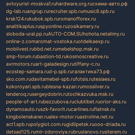
avtoyurist-moskva1.ru
hardware.org.ru
схема-авто.рф
dg-lab.ru
angrup.ru
recruiter.spb.ru
music8.spb.ru
krsk124.ru
kubok.spb.ru
romanofforex.ru
analitikaplus.ru
spyonline.ru
zosikamery.ru
sloboda-ural.pp.ru
AUTO-COM.SU
hohota.net
alimy.ru
online-z.com
aromat-vostoka.ru
otdelkaexp.ru
mobilvest.ru
bbd.net.ru
mebelshop.msk.ru
smp-forum.ru
bastion-td.ru
kosmoscreative.ru
avrmotors.ru
art-galadesign.ru
tiffany-c.ru
ecostep-samara.ru
d-p.spb.ru
галактика73.рф
sko.com.ru
davitamebel-spb.ru
fotsis.ru
tesiaes.ru
kokoroyari.spb.ru
blesna-kazan.ru
mossilver.ru
lenderoq.ru
sergeydobrin.ru
tochkazvuka.msk.ru
people-of-art.ru
bezzubova.ru
clubtibet.ru
orior-aks.ru
dynamoauto.ru
szk-favorit.ru
carlines.ru
flatnsk.ru
kingbolenskaner.ru
alex-motor.ru
astroline.net.ru
act1.spb.ru
polyglot.com.ru
gidlipetsk.ru
ooo-driada.ru
detsad125.ru
mir-zdoroviya.ru
bruslanovo.ru
siterem.ru