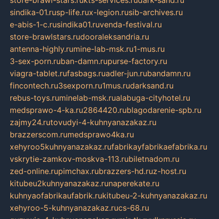
store-brawl-stars.ru
kts-services.ru
dark-sand.ru
sindika-01.ru
sp-life.ru
x-legion.ru
sib-archives.ru
e-abis-1-c.ru
sindika01.ru
venda-festival.ru
store-brawlstars.ru
dooraleksandria.ru
antenna-highly.ru
mine-lab-msk.ru
1-mus.ru
3-sex-porn.ru
ban-damn.ru
purse-factory.ru
viagra-tablet.ru
fasbags.ru
adler-jun.ru
bandamn.ru
fincontech.ru
3sexporn.ru
1mus.ru
darksand.ru
rebus-toys.ru
minelab-msk.ru
alabuga-cityhotel.ru
medsprawo-4-ka.ru
2864420.ru
blagodarenie-spb.ru
zajmy24.ru
tovudyi-4-kuhnyanazakaz.ru
brazzerscom.ru
medsprawo4ka.ru
xehyroo5kuhnyanazakaz.ru
fabrikayfabrikaefabrika.ru
vskrytie-zamkov-moskva-113.ru
biletnadom.ru
zed-online.ru
pimchax.ru
brazzers-hd.ru
z-host.ru
kitubeu2kuhnyanazakaz.ru
naperekate.ru
kuhnyaofabrikaufabrik.ru
kitubeu-2-kuhnyanazakaz.ru
xehyroo-5-kuhnyanazakaz.ru
cs-68.ru