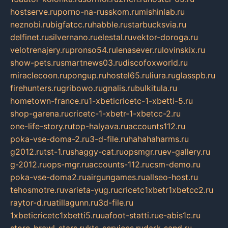
hostserve.ru
porno-na-russkom.ru
mishinlab.ru
neznobi.ru
bigfatcc.ru
habble.ru
starbucksvia.ru
delfinet.ru
silvernano.ru
elestal.ru
vektor-doroga.ru
velotrenajery.ru
pronso54.ru
lenasever.ru
lovinskix.ru
show-pets.ru
smartnews03.ru
discofoxworld.ru
miraclecoon.ru
pongup.ru
hostel65.ru
liura.ru
glasspb.ru
firehunters.ru
gribowo.ru
gnalis.ru
bulkitula.ru
hometown-france.ru
1-xbeticricetc-1-xbetti-5.ru
shop-garena.ru
cricetc-1-xbetr-1-xbetcc-2.ru
one-life-story.ru
top-halyava.ru
accounts112.ru
poka-vse-doma-2.ru
3-d-file.ru
hahahaharms.ru
g2012.ru
tst-1.ru
shaggy-cat.ru
opsmgr.ru
ev-gallery.ru
g-2012.ru
ops-mgr.ru
accounts-112.ru
csm-demo.ru
poka-vse-doma2.ru
airgungames.ru
allseo-host.ru
tehosmotre.ru
varieta-yug.ru
cricetc1xbetr1xbetcc2.ru
raytor-d.ru
atillagunn.ru
3d-file.ru
1xbeticricetc1xbetti5.ru
uafoot-statti.ru
e-abis1c.ru