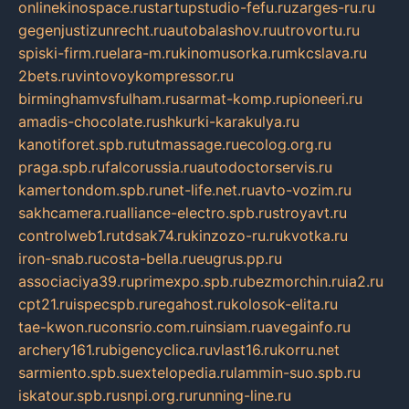
onlinekinospace.ru
startupstudio-fefu.ru
zarges-ru.ru
gegenjustizunrecht.ru
autobalashov.ru
utrovortu.ru
spiski-firm.ru
elara-m.ru
kinomusorka.ru
mkcslava.ru
2bets.ru
vintovoykompressor.ru
birminghamvsfulham.ru
sarmat-komp.ru
pioneeri.ru
amadis-chocolate.ru
shkurki-karakulya.ru
kanotiforet.spb.ru
tutmassage.ru
ecolog.org.ru
praga.spb.ru
falcorussia.ru
autodoctorservis.ru
kamertondom.spb.ru
net-life.net.ru
avto-vozim.ru
sakhcamera.ru
alliance-electro.spb.ru
stroyavt.ru
controlweb1.ru
tdsak74.ru
kinzozo-ru.ru
kvotka.ru
iron-snab.ru
costa-bella.ru
eugrus.pp.ru
associaciya39.ru
primexpo.spb.ru
bezmorchin.ru
ia2.ru
cpt21.ru
ispecspb.ru
regahost.ru
kolosok-elita.ru
tae-kwon.ru
consrio.com.ru
insiam.ru
avegainfo.ru
archery161.ru
bigencyclica.ru
vlast16.ru
korru.net
sarmiento.spb.su
extelopedia.ru
lammin-suo.spb.ru
iskatour.spb.ru
snpi.org.ru
running-line.ru