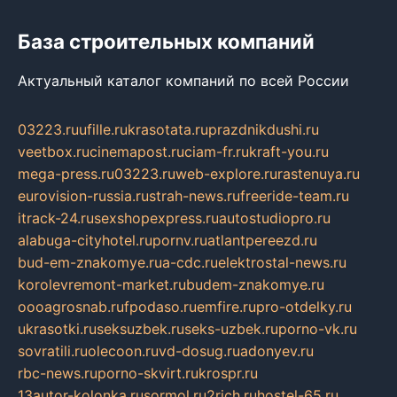
База строительных компаний
Актуальный каталог компаний по всей России
03223.ru
ufille.ru
krasotata.ru
prazdnikdushi.ru
veetbox.ru
cinemapost.ru
ciam-fr.ru
kraft-you.ru
mega-press.ru
03223.ru
web-explore.ru
rastenuya.ru
eurovision-russia.ru
strah-news.ru
freeride-team.ru
itrack-24.ru
sexshopexpress.ru
autostudiopro.ru
alabuga-cityhotel.ru
pornv.ru
atlantpereezd.ru
bud-em-znakomye.ru
a-cdc.ru
elektrostal-news.ru
korolevremont-market.ru
budem-znakomye.ru
oooagrosnab.ru
fpodaso.ru
emfire.ru
pro-otdelky.ru
ukrasotki.ru
seksuzbek.ru
seks-uzbek.ru
porno-vk.ru
sovratili.ru
olecoon.ru
vd-dosug.ru
adonyev.ru
rbc-news.ru
porno-skvirt.ru
krospr.ru
13autor-kolonka.ru
sormol.ru
2rich.ru
hostel-65.ru