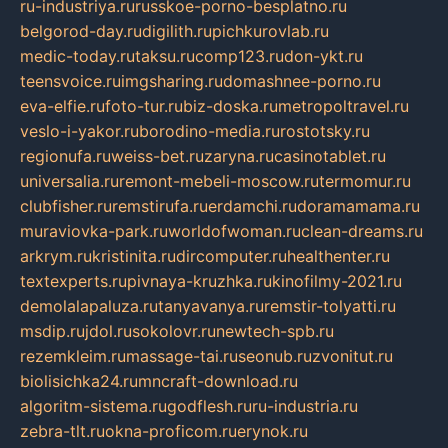
ru-industriya.ru
russkoe-porno-besplatno.ru
belgorod-day.ru
digilith.ru
pichkurovlab.ru
medic-today.ru
taksu.ru
comp123.ru
don-ykt.ru
teensvoice.ru
imgsharing.ru
domashnee-porno.ru
eva-elfie.ru
foto-tur.ru
biz-doska.ru
metropoltravel.ru
veslo-i-yakor.ru
borodino-media.ru
rostotsky.ru
regionufa.ru
weiss-bet.ru
zaryna.ru
casinotablet.ru
universalia.ru
remont-mebeli-moscow.ru
termomur.ru
clubfisher.ru
remstirufa.ru
erdamchi.ru
doramamama.ru
muraviovka-park.ru
worldofwoman.ru
clean-dreams.ru
arkrym.ru
kristinita.ru
dircomputer.ru
healthenter.ru
textexperts.ru
pivnaya-kruzhka.ru
kinofilmy-2021.ru
demolalapaluza.ru
tanyavanya.ru
remstir-tolyatti.ru
msdip.ru
jdol.ru
sokolovr.ru
newtech-spb.ru
rezemkleim.ru
massage-tai.ru
seonub.ru
zvonitut.ru
biolisichka24.ru
mncraft-download.ru
algoritm-sistema.ru
godflesh.ru
ru-industria.ru
zebra-tlt.ru
okna-proficom.ru
erynok.ru