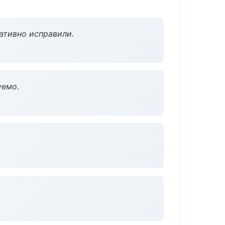
ативно исправили.
уемо.