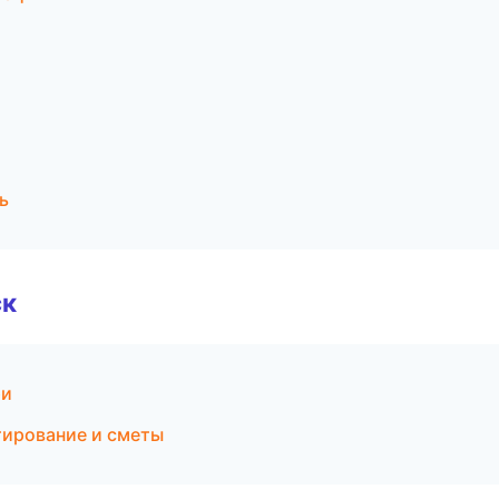
ь
ск
ри
тирование и сметы