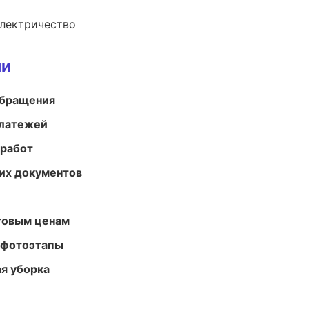
электричество
ми
обращения
платежей
 работ
их документов
птовым ценам
 фотоэтапы
ая уборка