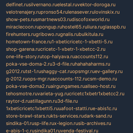
delfinet.ru
silvernano.ru
elestal.ru
vektor-doroga.ru
velotrenajery.ru
pronso54.ru
lenasever.ru
lovinskix.ru
show-pets.ru
smartnews03.ru
discofoxworld.ru
miraclecoon.ru
pongup.ru
hostel65.ru
liura.ru
glasspb.ru
firehunters.ru
gribowo.ru
gnalis.ru
bulkitula.ru
hometown-france.ru
1-xbeticricetc-1-xbetti-5.ru
shop-garena.ru
cricetc-1-xbetr-1-xbetcc-2.ru
one-life-story.ru
top-halyava.ru
accounts112.ru
poka-vse-doma-2.ru
3-d-file.ru
hahahaharms.ru
g2012.ru
tst-1.ru
shaggy-cat.ru
opsmgr.ru
ev-gallery.ru
g-2012.ru
ops-mgr.ru
accounts-112.ru
csm-demo.ru
poka-vse-doma2.ru
airgungames.ru
allseo-host.ru
tehosmotre.ru
varieta-yug.ru
cricetc1xbetr1xbetcc2.ru
raytor-d.ru
atillagunn.ru
3d-file.ru
1xbeticricetc1xbetti5.ru
uafoot-statti.ru
e-abis1c.ru
store-brawl-stars.ru
kts-services.ru
dark-sand.ru
sindika-01.ru
sp-life.ru
x-legion.ru
sib-archives.ru
e-abis-1-c.ru
sindika01.ru
venda-festival.ru