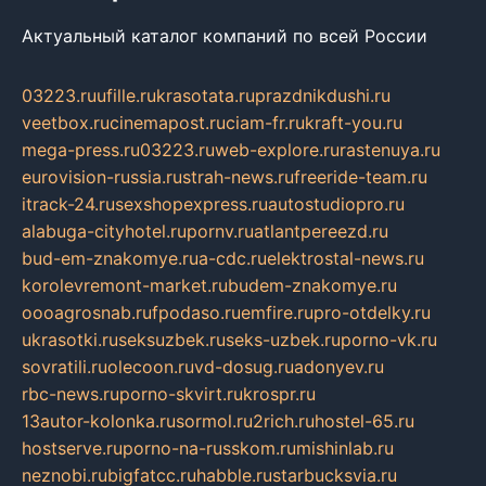
Актуальный каталог компаний по всей России
03223.ru
ufille.ru
krasotata.ru
prazdnikdushi.ru
veetbox.ru
cinemapost.ru
ciam-fr.ru
kraft-you.ru
mega-press.ru
03223.ru
web-explore.ru
rastenuya.ru
eurovision-russia.ru
strah-news.ru
freeride-team.ru
itrack-24.ru
sexshopexpress.ru
autostudiopro.ru
alabuga-cityhotel.ru
pornv.ru
atlantpereezd.ru
bud-em-znakomye.ru
a-cdc.ru
elektrostal-news.ru
korolevremont-market.ru
budem-znakomye.ru
oooagrosnab.ru
fpodaso.ru
emfire.ru
pro-otdelky.ru
ukrasotki.ru
seksuzbek.ru
seks-uzbek.ru
porno-vk.ru
sovratili.ru
olecoon.ru
vd-dosug.ru
adonyev.ru
rbc-news.ru
porno-skvirt.ru
krospr.ru
13autor-kolonka.ru
sormol.ru
2rich.ru
hostel-65.ru
hostserve.ru
porno-na-russkom.ru
mishinlab.ru
neznobi.ru
bigfatcc.ru
habble.ru
starbucksvia.ru