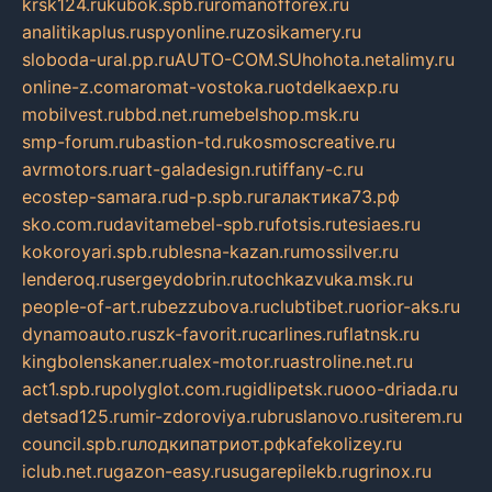
krsk124.ru
kubok.spb.ru
romanofforex.ru
analitikaplus.ru
spyonline.ru
zosikamery.ru
sloboda-ural.pp.ru
AUTO-COM.SU
hohota.net
alimy.ru
online-z.com
aromat-vostoka.ru
otdelkaexp.ru
mobilvest.ru
bbd.net.ru
mebelshop.msk.ru
smp-forum.ru
bastion-td.ru
kosmoscreative.ru
avrmotors.ru
art-galadesign.ru
tiffany-c.ru
ecostep-samara.ru
d-p.spb.ru
галактика73.рф
sko.com.ru
davitamebel-spb.ru
fotsis.ru
tesiaes.ru
kokoroyari.spb.ru
blesna-kazan.ru
mossilver.ru
lenderoq.ru
sergeydobrin.ru
tochkazvuka.msk.ru
people-of-art.ru
bezzubova.ru
clubtibet.ru
orior-aks.ru
dynamoauto.ru
szk-favorit.ru
carlines.ru
flatnsk.ru
kingbolenskaner.ru
alex-motor.ru
astroline.net.ru
act1.spb.ru
polyglot.com.ru
gidlipetsk.ru
ooo-driada.ru
detsad125.ru
mir-zdoroviya.ru
bruslanovo.ru
siterem.ru
council.spb.ru
лодкипатриот.рф
kafekolizey.ru
iclub.net.ru
gazon-easy.ru
sugarepilekb.ru
grinox.ru