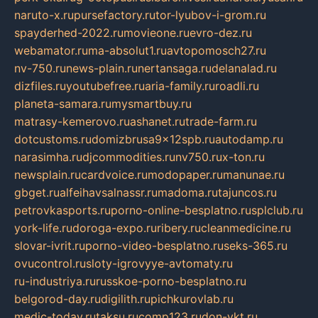
naruto-x.ru
pursefactory.ru
tor-lyubov-i-grom.ru
spayderhed-2022.ru
movieone.ru
evro-dez.ru
webamator.ru
ma-absolut1.ru
avtopomosch27.ru
nv-750.ru
news-plain.ru
nertansaga.ru
delanalad.ru
dizfiles.ru
youtubefree.ru
aria-family.ru
roadli.ru
planeta-samara.ru
mysmartbuy.ru
matrasy-kemerovo.ru
ashanet.ru
trade-farm.ru
dotcustoms.ru
domizbrusa9x12spb.ru
autodamp.ru
narasimha.ru
djcommodities.ru
nv750.ru
x-ton.ru
newsplain.ru
cardvoice.ru
modopaper.ru
manunae.ru
gbget.ru
alfeihavsalnassr.ru
madoma.ru
tajuncos.ru
petrovkasports.ru
porno-online-besplatno.ru
splclub.ru
york-life.ru
doroga-expo.ru
ribery.ru
cleanmedicine.ru
slovar-ivrit.ru
porno-video-besplatno.ru
seks-365.ru
ovucontrol.ru
sloty-igrovyye-avtomaty.ru
ru-industriya.ru
russkoe-porno-besplatno.ru
belgorod-day.ru
digilith.ru
pichkurovlab.ru
medic-today.ru
taksu.ru
comp123.ru
don-ykt.ru