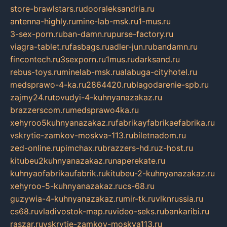
store-brawlstars.ru
dooraleksandria.ru
antenna-highly.ru
mine-lab-msk.ru
1-mus.ru
3-sex-porn.ru
ban-damn.ru
purse-factory.ru
viagra-tablet.ru
fasbags.ru
adler-jun.ru
bandamn.ru
fincontech.ru
3sexporn.ru
1mus.ru
darksand.ru
rebus-toys.ru
minelab-msk.ru
alabuga-cityhotel.ru
medsprawo-4-ka.ru
2864420.ru
blagodarenie-spb.ru
zajmy24.ru
tovudyi-4-kuhnyanazakaz.ru
brazzerscom.ru
medsprawo4ka.ru
xehyroo5kuhnyanazakaz.ru
fabrikayfabrikaefabrika.ru
vskrytie-zamkov-moskva-113.ru
biletnadom.ru
zed-online.ru
pimchax.ru
brazzers-hd.ru
z-host.ru
kitubeu2kuhnyanazakaz.ru
naperekate.ru
kuhnyaofabrikaufabrik.ru
kitubeu-2-kuhnyanazakaz.ru
xehyroo-5-kuhnyanazakaz.ru
cs-68.ru
guzywia-4-kuhnyanazakaz.ru
mir-tk.ru
vlknrussia.ru
cs68.ru
vladivostok-map.ru
video-seks.ru
bankaribi.ru
raszar.ru
vskrytie-zamkov-moskva113.ru