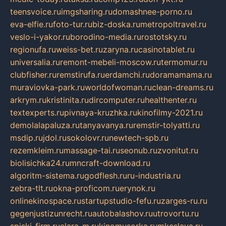
teensvoice.ru
imgsharing.ru
domashnee-porno.ru
eva-elfie.ru
foto-tur.ru
biz-doska.ru
metropoltravel.ru
veslo-i-yakor.ru
borodino-media.ru
rostotsky.ru
regionufa.ru
weiss-bet.ru
zaryna.ru
casinotablet.ru
universalia.ru
remont-mebeli-moscow.ru
termomur.ru
clubfisher.ru
remstirufa.ru
erdamchi.ru
doramamama.ru
muraviovka-park.ru
worldofwoman.ru
clean-dreams.ru
arkrym.ru
kristinita.ru
dircomputer.ru
healthenter.ru
textexperts.ru
pivnaya-kruzhka.ru
kinofilmy-2021.ru
demolalapaluza.ru
tanyavanya.ru
remstir-tolyatti.ru
msdip.ru
jdol.ru
sokolovr.ru
newtech-spb.ru
rezemkleim.ru
massage-tai.ru
seonub.ru
zvonitut.ru
biolisichka24.ru
mncraft-download.ru
algoritm-sistema.ru
godflesh.ru
ru-industria.ru
zebra-tlt.ru
okna-proficom.ru
erynok.ru
onlinekinospace.ru
startupstudio-fefu.ru
zarges-ru.ru
gegenjustizunrecht.ru
autobalashov.ru
utrovortu.ru