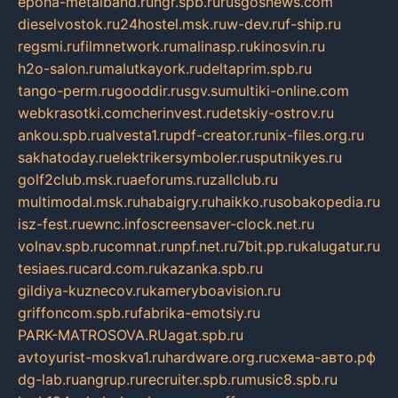
epoha-metalband.ru
ngr.spb.ru
rusgosnews.com
dieselvostok.ru
24hostel.msk.ru
w-dev.ru
f-ship.ru
regsmi.ru
filmnetwork.ru
malinasp.ru
kinosvin.ru
h2o-salon.ru
malutkayork.ru
deltaprim.spb.ru
tango-perm.ru
gooddir.ru
sgv.su
multiki-online.com
webkrasotki.com
cherinvest.ru
detskiy-ostrov.ru
ankou.spb.ru
alvesta1.ru
pdf-creator.ru
nix-files.org.ru
sakhatoday.ru
elektrikersymboler.ru
sputnikyes.ru
golf2club.msk.ru
aeforums.ru
zallclub.ru
multimodal.msk.ru
habaigry.ru
haikko.ru
sobakopedia.ru
isz-fest.ru
ewnc.info
screensaver-clock.net.ru
volnav.spb.ru
comnat.ru
npf.net.ru
7bit.pp.ru
kalugatur.ru
tesiaes.ru
card.com.ru
kazanka.spb.ru
gildiya-kuznecov.ru
kameryboavision.ru
griffoncom.spb.ru
fabrika-emotsiy.ru
PARK-MATROSOVA.RU
agat.spb.ru
avtoyurist-moskva1.ru
hardware.org.ru
схема-авто.рф
dg-lab.ru
angrup.ru
recruiter.spb.ru
music8.spb.ru