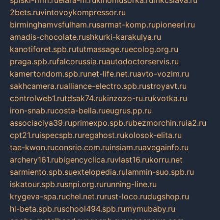
spiski-firm.ru
elara-m.ru
kinomusorka.ru
mkcslava.ru
2bets.ru
vintovoykompressor.ru
birminghamvsfulham.ru
sarmat-komp.ru
pioneeri.ru
amadis-chocolate.ru
shkurki-karakulya.ru
kanotiforet.spb.ru
tutmassage.ru
ecolog.org.ru
praga.spb.ru
falcorussia.ru
autodoctorservis.ru
kamertondom.spb.ru
net-life.net.ru
avto-vozim.ru
sakhcamera.ru
alliance-electro.spb.ru
stroyavt.ru
controlweb1.ru
tdsak74.ru
kinzozo-ru.ru
kvotka.ru
iron-snab.ru
costa-bella.ru
eugrus.pp.ru
associaciya39.ru
primexpo.spb.ru
bezmorchin.ru
ia2.ru
cpt21.ru
ispecspb.ru
regahost.ru
kolosok-elita.ru
tae-kwon.ru
consrio.com.ru
insiam.ru
avegainfo.ru
archery161.ru
bigencyclica.ru
vlast16.ru
korru.net
sarmiento.spb.su
extelopedia.ru
lammin-suo.spb.ru
iskatour.spb.ru
snpi.org.ru
running-line.ru
krygeva-spa.ru
chel.net.ru
rust-loco.ru
dugshop.ru
hl-beta.spb.ru
school494.spb.ru
mymubaby.ru