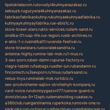
lipetsktelecom.ru
tovudyi4kuhnyanazakaz.ru
seksuzb.ru
guzywia4kuhnyanazakaz.ru
fabrikaofabrikaokuhny.ru
kuhnyaekuhnyaafabrika.ru
kuhnyaykuhnyayfabrika.ru
e-abis1c.ru
store-brawl-stars.ru
kts-services.ru
dark-sand.ru
sindika-01.ru
sp-life.ru
x-legion.ru
sib-archives.ru
e-abis-1-c.ru
sindika01.ru
venda-festival.ru
store-brawlstars.ru
dooraleksandria.ru
antenna-highly.ru
mine-lab-msk.ru
1-mus.ru
3-sex-porn.ru
ban-damn.ru
purse-factory.ru
viagra-tablet.ru
fasbags.ru
adler-jun.ru
bandamn.ru
fincontech.ru
3sexporn.ru
1mus.ru
darksand.ru
rebus-toys.ru
minelab-msk.ru
rtdco.ru
seo-prodvizhenie-sajtov-stroitelnyh-kompanij.ru
card-voice.ru
rulonnyygazon177.ru
snow-guard.ru
domizbrusa-9x12spb.ru
demaholding.ru
aalse.ru
a380club.ru
argentinamia.ru
perkoka.ru
movie-one.ru
perk-oka.ru
g-octopus.ru
sibarchives.ru
andreislyusar.ru