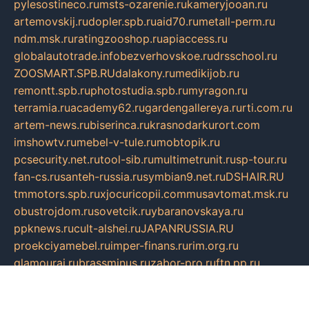
pylesostineco.ru
msts-ozarenie.ru
kameryjooan.ru
artemovskij.ru
dopler.spb.ru
aid70.ru
metall-perm.ru
ndm.msk.ru
ratingzooshop.ru
apiaccess.ru
globalautotrade.info
bezverhovskoe.ru
drsschool.ru
ZOOSMART.SPB.RU
dalakony.ru
medikijob.ru
remontt.spb.ru
photostudia.spb.ru
myragon.ru
terramia.ru
academy62.ru
gardengallereya.ru
rti.com.ru
artem-news.ru
biserinca.ru
krasnodarkurort.com
imshowtv.ru
mebel-v-tule.ru
mobtopik.ru
pcsecurity.net.ru
tool-sib.ru
multimetrunit.ru
sp-tour.ru
fan-cs.ru
santeh-russia.ru
symbian9.net.ru
DSHAIR.RU
tmmotors.spb.ru
xjocuricopii.com
musavtomat.msk.ru
obustrojdom.ru
sovetcik.ru
ybaranovskaya.ru
ppknews.ru
cult-alshei.ru
JAPANRUSSIA.RU
proekciyamebel.ru
imper-finans.ru
rim.org.ru
glamourai.ru
brassminus.ru
zabor-pro.ru
ftn.pp.ru
dorogoe58.ru
laimengpacker.ru
kuzova-zapchasti.ru
sageerp.ru
taxodrom.ru
dsrazvitie.ru
hardcity.net.ru