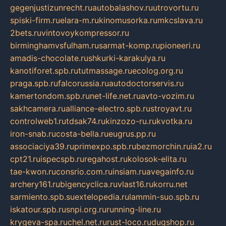
gegenjustizunrecht.ru
autobalashov.ru
utrovortu.ru
spiski-firm.ru
elara-m.ru
kinomusorka.ru
mkcslava.ru
2bets.ru
vintovoykompressor.ru
birminghamvsfulham.ru
sarmat-komp.ru
pioneeri.ru
amadis-chocolate.ru
shkurki-karakulya.ru
kanotiforet.spb.ru
tutmassage.ru
ecolog.org.ru
praga.spb.ru
falcorussia.ru
autodoctorservis.ru
kamertondom.spb.ru
net-life.net.ru
avto-vozim.ru
sakhcamera.ru
alliance-electro.spb.ru
stroyavt.ru
controlweb1.ru
tdsak74.ru
kinzozo-ru.ru
kvotka.ru
iron-snab.ru
costa-bella.ru
eugrus.pp.ru
associaciya39.ru
primexpo.spb.ru
bezmorchin.ru
ia2.ru
cpt21.ru
ispecspb.ru
regahost.ru
kolosok-elita.ru
tae-kwon.ru
consrio.com.ru
insiam.ru
avegainfo.ru
archery161.ru
bigencyclica.ru
vlast16.ru
korru.net
sarmiento.spb.su
extelopedia.ru
lammin-suo.spb.ru
iskatour.spb.ru
snpi.org.ru
running-line.ru
krygeva-spa.ru
chel.net.ru
rust-loco.ru
dugshop.ru