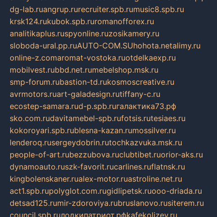
dg-lab.ru
angrup.ru
recruiter.spb.ru
music8.spb.ru
krsk124.ru
kubok.spb.ru
romanofforex.ru
analitikaplus.ru
spyonline.ru
zosikamery.ru
sloboda-ural.pp.ru
AUTO-COM.SU
hohota.net
alimy.ru
online-z.com
aromat-vostoka.ru
otdelkaexp.ru
mobilvest.ru
bbd.net.ru
mebelshop.msk.ru
smp-forum.ru
bastion-td.ru
kosmoscreative.ru
avrmotors.ru
art-galadesign.ru
tiffany-c.ru
ecostep-samara.ru
d-p.spb.ru
галактика73.рф
sko.com.ru
davitamebel-spb.ru
fotsis.ru
tesiaes.ru
kokoroyari.spb.ru
blesna-kazan.ru
mossilver.ru
lenderoq.ru
sergeydobrin.ru
tochkazvuka.msk.ru
people-of-art.ru
bezzubova.ru
clubtibet.ru
orior-aks.ru
dynamoauto.ru
szk-favorit.ru
carlines.ru
flatnsk.ru
kingbolenskaner.ru
alex-motor.ru
astroline.net.ru
act1.spb.ru
polyglot.com.ru
gidlipetsk.ru
ooo-driada.ru
detsad125.ru
mir-zdoroviya.ru
bruslanovo.ru
siterem.ru
council.spb.ru
лодкипатриот.рф
kafekolizey.ru