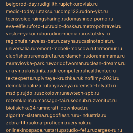
belgorod-day.ru
digilith.ru
pichkurovlab.ru
medic-today.ru
taksu.ru
comp123.ru
don-ykt.ru
teensvoice.ru
imgsharing.ru
domashnee-porno.ru
eva-elfie.ru
foto-tur.ru
biz-doska.ru
metropoltravel.ru
veslo-i-yakor.ru
borodino-media.ru
rostotsky.ru
regionufa.ru
weiss-bet.ru
zaryna.ru
casinotablet.ru
universalia.ru
remont-mebeli-moscow.ru
termomur.ru
clubfisher.ru
remstirufa.ru
erdamchi.ru
doramamama.ru
muraviovka-park.ru
worldofwoman.ru
clean-dreams.ru
arkrym.ru
kristinita.ru
dircomputer.ru
healthenter.ru
textexperts.ru
pivnaya-kruzhka.ru
kinofilmy-2021.ru
demolalapaluza.ru
tanyavanya.ru
remstir-tolyatti.ru
msdip.ru
jdol.ru
sokolovr.ru
newtech-spb.ru
rezemkleim.ru
massage-tai.ru
seonub.ru
zvonitut.ru
biolisichka24.ru
mncraft-download.ru
algoritm-sistema.ru
godflesh.ru
ru-industria.ru
zebra-tlt.ru
okna-proficom.ru
erynok.ru
onlinekinospace.ru
startupstudio-fefu.ru
zarges-ru.ru