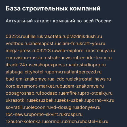
База строительных компаний
Актуальный каталог компаний по всей России
03223.ru
ufille.ru
krasotata.ru
prazdnikdushi.ru
veetbox.ru
cinemapost.ru
ciam-fr.ru
kraft-you.ru
mega-press.ru
03223.ru
web-explore.ru
rastenuya.ru
eurovision-russia.ru
strah-news.ru
freeride-team.ru
itrack-24.ru
sexshopexpress.ru
autostudiopro.ru
alabuga-cityhotel.ru
pornv.ru
atlantpereezd.ru
bud-em-znakomye.ru
a-cdc.ru
elektrostal-news.ru
korolevremont-market.ru
budem-znakomye.ru
oooagrosnab.ru
fpodaso.ru
emfire.ru
pro-otdelky.ru
ukrasotki.ru
seksuzbek.ru
seks-uzbek.ru
porno-vk.ru
sovratili.ru
olecoon.ru
vd-dosug.ru
adonyev.ru
rbc-news.ru
porno-skvirt.ru
krospr.ru
13autor-kolonka.ru
sormol.ru
2rich.ru
hostel-65.ru