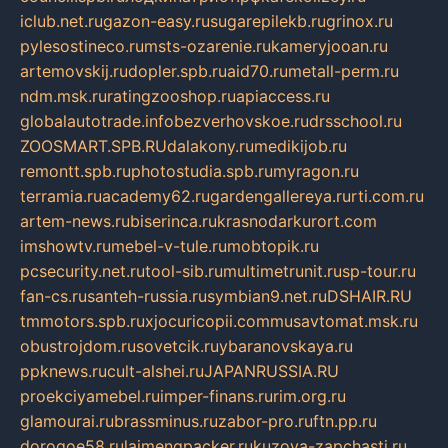
iclub.net.ru
gazon-easy.ru
sugarepilekb.ru
grinox.ru
pylesostineco.ru
msts-ozarenie.ru
kameryjooan.ru
artemovskij.ru
dopler.spb.ru
aid70.ru
metall-perm.ru
ndm.msk.ru
ratingzooshop.ru
apiaccess.ru
globalautotrade.info
bezverhovskoe.ru
drsschool.ru
ZOOSMART.SPB.RU
dalakony.ru
medikijob.ru
remontt.spb.ru
photostudia.spb.ru
myragon.ru
terramia.ru
academy62.ru
gardengallereya.ru
rti.com.ru
artem-news.ru
biserinca.ru
krasnodarkurort.com
imshowtv.ru
mebel-v-tule.ru
mobtopik.ru
pcsecurity.net.ru
tool-sib.ru
multimetrunit.ru
sp-tour.ru
fan-cs.ru
santeh-russia.ru
symbian9.net.ru
DSHAIR.RU
tmmotors.spb.ru
xjocuricopii.com
musavtomat.msk.ru
obustrojdom.ru
sovetcik.ru
ybaranovskaya.ru
ppknews.ru
cult-alshei.ru
JAPANRUSSIA.RU
proekciyamebel.ru
imper-finans.ru
rim.org.ru
glamourai.ru
brassminus.ru
zabor-pro.ru
ftn.pp.ru
dorogoe58.ru
laimengpacker.ru
kuzova-zapchasti.ru