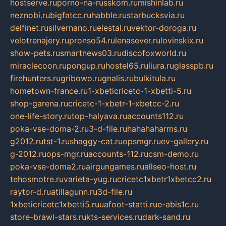
hostserve.ru
porno-na-russkom.ru
mishinlab.ru
neznobi.ru
bigfatcc.ru
habble.ru
starbucksvia.ru
delfinet.ru
silvernano.ru
elestal.ru
vektor-doroga.ru
velotrenajery.ru
pronso54.ru
lenasever.ru
lovinskix.ru
show-pets.ru
smartnews03.ru
discofoxworld.ru
miraclecoon.ru
pongup.ru
hostel65.ru
liura.ru
glasspb.ru
firehunters.ru
gribowo.ru
gnalis.ru
bulkitula.ru
hometown-france.ru
1-xbeticricetc-1-xbetti-5.ru
shop-garena.ru
cricetc-1-xbetr-1-xbetcc-2.ru
one-life-story.ru
top-halyava.ru
accounts112.ru
poka-vse-doma-2.ru
3-d-file.ru
hahahaharms.ru
g2012.ru
tst-1.ru
shaggy-cat.ru
opsmgr.ru
ev-gallery.ru
g-2012.ru
ops-mgr.ru
accounts-112.ru
csm-demo.ru
poka-vse-doma2.ru
airgungames.ru
allseo-host.ru
tehosmotre.ru
varieta-yug.ru
cricetc1xbetr1xbetcc2.ru
raytor-d.ru
atillagunn.ru
3d-file.ru
1xbeticricetc1xbetti5.ru
uafoot-statti.ru
e-abis1c.ru
store-brawl-stars.ru
kts-services.ru
dark-sand.ru