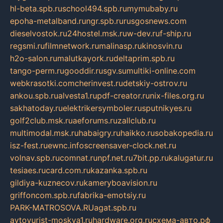
hl-beta.spb.ru
school494.spb.ru
mymubaby.ru
epoha-metalband.ru
ngr.spb.ru
rusgosnews.com
dieselvostok.ru
24hostel.msk.ru
w-dev.ru
f-ship.ru
regsmi.ru
filmnetwork.ru
malinasp.ru
kinosvin.ru
h2o-salon.ru
malutkayork.ru
deltaprim.spb.ru
tango-perm.ru
gooddir.ru
sgv.su
multiki-online.com
webkrasotki.com
cherinvest.ru
detskiy-ostrov.ru
ankou.spb.ru
alvesta1.ru
pdf-creator.ru
nix-files.org.ru
sakhatoday.ru
elektrikersymboler.ru
sputnikyes.ru
golf2club.msk.ru
aeforums.ru
zallclub.ru
multimodal.msk.ru
habaigry.ru
haikko.ru
sobakopedia.ru
isz-fest.ru
ewnc.info
screensaver-clock.net.ru
volnav.spb.ru
comnat.ru
npf.net.ru
7bit.pp.ru
kalugatur.ru
tesiaes.ru
card.com.ru
kazanka.spb.ru
gildiya-kuznecov.ru
kameryboavision.ru
griffoncom.spb.ru
fabrika-emotsiy.ru
PARK-MATROSOVA.RU
agat.spb.ru
avtoyurist-moskva1.ru
hardware.org.ru
схема-авто.рф