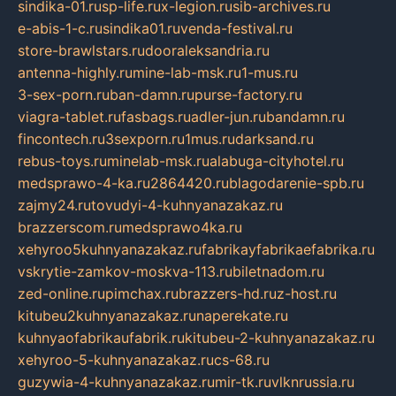
sindika-01.ru
sp-life.ru
x-legion.ru
sib-archives.ru
e-abis-1-c.ru
sindika01.ru
venda-festival.ru
store-brawlstars.ru
dooraleksandria.ru
antenna-highly.ru
mine-lab-msk.ru
1-mus.ru
3-sex-porn.ru
ban-damn.ru
purse-factory.ru
viagra-tablet.ru
fasbags.ru
adler-jun.ru
bandamn.ru
fincontech.ru
3sexporn.ru
1mus.ru
darksand.ru
rebus-toys.ru
minelab-msk.ru
alabuga-cityhotel.ru
medsprawo-4-ka.ru
2864420.ru
blagodarenie-spb.ru
zajmy24.ru
tovudyi-4-kuhnyanazakaz.ru
brazzerscom.ru
medsprawo4ka.ru
xehyroo5kuhnyanazakaz.ru
fabrikayfabrikaefabrika.ru
vskrytie-zamkov-moskva-113.ru
biletnadom.ru
zed-online.ru
pimchax.ru
brazzers-hd.ru
z-host.ru
kitubeu2kuhnyanazakaz.ru
naperekate.ru
kuhnyaofabrikaufabrik.ru
kitubeu-2-kuhnyanazakaz.ru
xehyroo-5-kuhnyanazakaz.ru
cs-68.ru
guzywia-4-kuhnyanazakaz.ru
mir-tk.ru
vlknrussia.ru