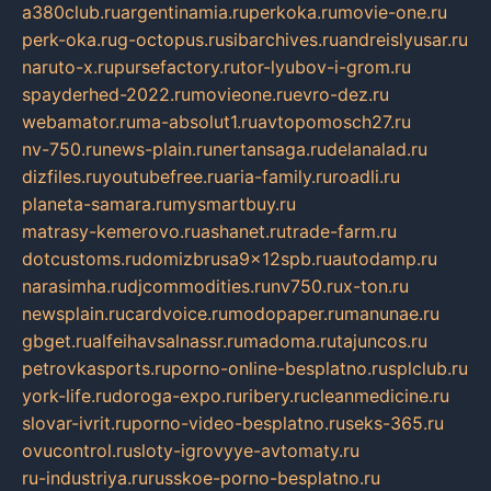
a380club.ru
argentinamia.ru
perkoka.ru
movie-one.ru
perk-oka.ru
g-octopus.ru
sibarchives.ru
andreislyusar.ru
naruto-x.ru
pursefactory.ru
tor-lyubov-i-grom.ru
spayderhed-2022.ru
movieone.ru
evro-dez.ru
webamator.ru
ma-absolut1.ru
avtopomosch27.ru
nv-750.ru
news-plain.ru
nertansaga.ru
delanalad.ru
dizfiles.ru
youtubefree.ru
aria-family.ru
roadli.ru
planeta-samara.ru
mysmartbuy.ru
matrasy-kemerovo.ru
ashanet.ru
trade-farm.ru
dotcustoms.ru
domizbrusa9x12spb.ru
autodamp.ru
narasimha.ru
djcommodities.ru
nv750.ru
x-ton.ru
newsplain.ru
cardvoice.ru
modopaper.ru
manunae.ru
gbget.ru
alfeihavsalnassr.ru
madoma.ru
tajuncos.ru
petrovkasports.ru
porno-online-besplatno.ru
splclub.ru
york-life.ru
doroga-expo.ru
ribery.ru
cleanmedicine.ru
slovar-ivrit.ru
porno-video-besplatno.ru
seks-365.ru
ovucontrol.ru
sloty-igrovyye-avtomaty.ru
ru-industriya.ru
russkoe-porno-besplatno.ru