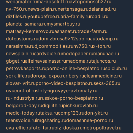
webamator.ru
ma-absolut1.ru
avtopomosch27.ru
nv-750.ru
news-plain.ru
nertansaga.ru
delanalad.ru
dizfiles.ru
youtubefree.ru
aria-family.ru
roadli.ru
planeta-samara.ru
mysmartbuy.ru
matrasy-kemerovo.ru
ashanet.ru
trade-farm.ru
dotcustoms.ru
domizbrusa9x12spb.ru
autodamp.ru
narasimha.ru
djcommodities.ru
nv750.ru
x-ton.ru
newsplain.ru
cardvoice.ru
modopaper.ru
manunae.ru
gbget.ru
alfeihavsalnassr.ru
madoma.ru
tajuncos.ru
petrovkasports.ru
porno-online-besplatno.ru
splclub.ru
york-life.ru
doroga-expo.ru
ribery.ru
cleanmedicine.ru
slovar-ivrit.ru
porno-video-besplatno.ru
seks-365.ru
ovucontrol.ru
sloty-igrovyye-avtomaty.ru
ru-industriya.ru
russkoe-porno-besplatno.ru
belgorod-day.ru
digilith.ru
pichkurovlab.ru
medic-today.ru
taksu.ru
comp123.ru
don-ykt.ru
teensvoice.ru
imgsharing.ru
domashnee-porno.ru
eva-elfie.ru
foto-tur.ru
biz-doska.ru
metropoltravel.ru