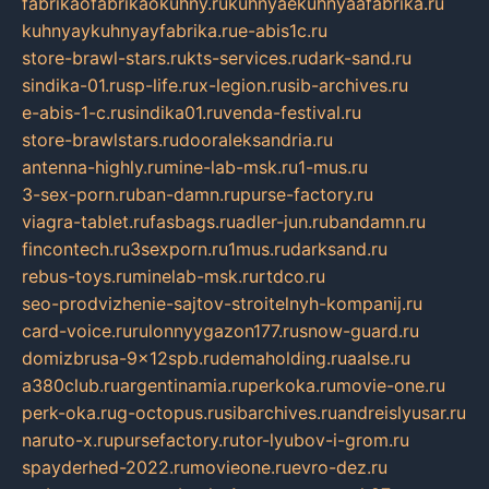
fabrikaofabrikaokuhny.ru
kuhnyaekuhnyaafabrika.ru
kuhnyaykuhnyayfabrika.ru
e-abis1c.ru
store-brawl-stars.ru
kts-services.ru
dark-sand.ru
sindika-01.ru
sp-life.ru
x-legion.ru
sib-archives.ru
e-abis-1-c.ru
sindika01.ru
venda-festival.ru
store-brawlstars.ru
dooraleksandria.ru
antenna-highly.ru
mine-lab-msk.ru
1-mus.ru
3-sex-porn.ru
ban-damn.ru
purse-factory.ru
viagra-tablet.ru
fasbags.ru
adler-jun.ru
bandamn.ru
fincontech.ru
3sexporn.ru
1mus.ru
darksand.ru
rebus-toys.ru
minelab-msk.ru
rtdco.ru
seo-prodvizhenie-sajtov-stroitelnyh-kompanij.ru
card-voice.ru
rulonnyygazon177.ru
snow-guard.ru
domizbrusa-9x12spb.ru
demaholding.ru
aalse.ru
a380club.ru
argentinamia.ru
perkoka.ru
movie-one.ru
perk-oka.ru
g-octopus.ru
sibarchives.ru
andreislyusar.ru
naruto-x.ru
pursefactory.ru
tor-lyubov-i-grom.ru
spayderhed-2022.ru
movieone.ru
evro-dez.ru