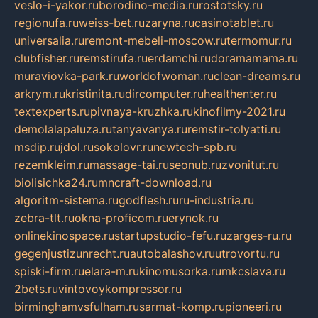
veslo-i-yakor.ru
borodino-media.ru
rostotsky.ru
regionufa.ru
weiss-bet.ru
zaryna.ru
casinotablet.ru
universalia.ru
remont-mebeli-moscow.ru
termomur.ru
clubfisher.ru
remstirufa.ru
erdamchi.ru
doramamama.ru
muraviovka-park.ru
worldofwoman.ru
clean-dreams.ru
arkrym.ru
kristinita.ru
dircomputer.ru
healthenter.ru
textexperts.ru
pivnaya-kruzhka.ru
kinofilmy-2021.ru
demolalapaluza.ru
tanyavanya.ru
remstir-tolyatti.ru
msdip.ru
jdol.ru
sokolovr.ru
newtech-spb.ru
rezemkleim.ru
massage-tai.ru
seonub.ru
zvonitut.ru
biolisichka24.ru
mncraft-download.ru
algoritm-sistema.ru
godflesh.ru
ru-industria.ru
zebra-tlt.ru
okna-proficom.ru
erynok.ru
onlinekinospace.ru
startupstudio-fefu.ru
zarges-ru.ru
gegenjustizunrecht.ru
autobalashov.ru
utrovortu.ru
spiski-firm.ru
elara-m.ru
kinomusorka.ru
mkcslava.ru
2bets.ru
vintovoykompressor.ru
birminghamvsfulham.ru
sarmat-komp.ru
pioneeri.ru