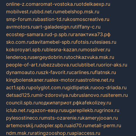
online-z.com
aromat-vostoka.ru
otdelkaexp.ru
mobilvest.ru
bbd.net.ru
mebelshop.msk.ru
smp-forum.ru
bastion-td.ru
kosmoscreative.ru
avrmotors.ru
art-galadesign.ru
tiffany-c.ru
ecostep-samara.ru
d-p.spb.ru
галактика73.рф
sko.com.ru
davitamebel-spb.ru
fotsis.ru
tesiaes.ru
kokoroyari.spb.ru
blesna-kazan.ru
mossilver.ru
lenderoq.ru
sergeydobrin.ru
tochkazvuka.msk.ru
people-of-art.ru
bezzubova.ru
clubtibet.ru
orior-aks.ru
dynamoauto.ru
szk-favorit.ru
carlines.ru
flatnsk.ru
kingbolenskaner.ru
alex-motor.ru
astroline.net.ru
act1.spb.ru
polyglot.com.ru
gidlipetsk.ru
ooo-driada.ru
detsad125.ru
mir-zdoroviya.ru
bruslanovo.ru
siterem.ru
council.spb.ru
лодкипатриот.рф
kafekolizey.ru
iclub.net.ru
gazon-easy.ru
sugarepilekb.ru
grinox.ru
pylesostineco.ru
msts-ozarenie.ru
kameryjooan.ru
artemovskij.ru
dopler.spb.ru
aid70.ru
metall-perm.ru
ndm.msk.ru
ratingzooshop.ru
apiaccess.ru