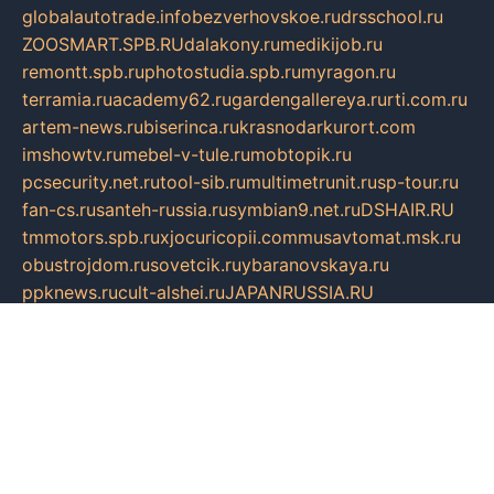
globalautotrade.info
bezverhovskoe.ru
drsschool.ru
ZOOSMART.SPB.RU
dalakony.ru
medikijob.ru
remontt.spb.ru
photostudia.spb.ru
myragon.ru
terramia.ru
academy62.ru
gardengallereya.ru
rti.com.ru
artem-news.ru
biserinca.ru
krasnodarkurort.com
imshowtv.ru
mebel-v-tule.ru
mobtopik.ru
pcsecurity.net.ru
tool-sib.ru
multimetrunit.ru
sp-tour.ru
fan-cs.ru
santeh-russia.ru
symbian9.net.ru
DSHAIR.RU
tmmotors.spb.ru
xjocuricopii.com
musavtomat.msk.ru
obustrojdom.ru
sovetcik.ru
ybaranovskaya.ru
ppknews.ru
cult-alshei.ru
JAPANRUSSIA.RU
proekciyamebel.ru
imper-finans.ru
rim.org.ru
glamourai.ru
brassminus.ru
zabor-pro.ru
ftn.pp.ru
dorogoe58.ru
laimengpacker.ru
kuzova-zapchasti.ru
sageerp.ru
taxodrom.ru
dsrazvitie.ru
hardcity.net.ru
ratinghomegames.ru
topservice25.ru
gubernyan.ru
gtglasslined.ru
ii4.ru
tssport.spb.ru
andorra24.com
blackwallstreet.ru
oboimos.ru
optim-doors.com.ru