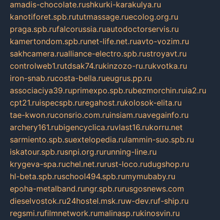
amadis-chocolate.ru
shkurki-karakulya.ru
kanotiforet.spb.ru
tutmassage.ru
ecolog.org.ru
praga.spb.ru
falcorussia.ru
autodoctorservis.ru
kamertondom.spb.ru
net-life.net.ru
avto-vozim.ru
sakhcamera.ru
alliance-electro.spb.ru
stroyavt.ru
controlweb1.ru
tdsak74.ru
kinzozo-ru.ru
kvotka.ru
iron-snab.ru
costa-bella.ru
eugrus.pp.ru
associaciya39.ru
primexpo.spb.ru
bezmorchin.ru
ia2.ru
cpt21.ru
ispecspb.ru
regahost.ru
kolosok-elita.ru
tae-kwon.ru
consrio.com.ru
insiam.ru
avegainfo.ru
archery161.ru
bigencyclica.ru
vlast16.ru
korru.net
sarmiento.spb.su
extelopedia.ru
lammin-suo.spb.ru
iskatour.spb.ru
snpi.org.ru
running-line.ru
krygeva-spa.ru
chel.net.ru
rust-loco.ru
dugshop.ru
hl-beta.spb.ru
school494.spb.ru
mymubaby.ru
epoha-metalband.ru
ngr.spb.ru
rusgosnews.com
dieselvostok.ru
24hostel.msk.ru
w-dev.ru
f-ship.ru
regsmi.ru
filmnetwork.ru
malinasp.ru
kinosvin.ru