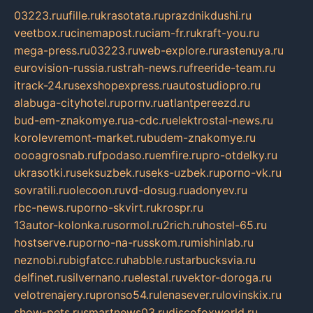
03223.ru
ufille.ru
krasotata.ru
prazdnikdushi.ru
veetbox.ru
cinemapost.ru
ciam-fr.ru
kraft-you.ru
mega-press.ru
03223.ru
web-explore.ru
rastenuya.ru
eurovision-russia.ru
strah-news.ru
freeride-team.ru
itrack-24.ru
sexshopexpress.ru
autostudiopro.ru
alabuga-cityhotel.ru
pornv.ru
atlantpereezd.ru
bud-em-znakomye.ru
a-cdc.ru
elektrostal-news.ru
korolevremont-market.ru
budem-znakomye.ru
oooagrosnab.ru
fpodaso.ru
emfire.ru
pro-otdelky.ru
ukrasotki.ru
seksuzbek.ru
seks-uzbek.ru
porno-vk.ru
sovratili.ru
olecoon.ru
vd-dosug.ru
adonyev.ru
rbc-news.ru
porno-skvirt.ru
krospr.ru
13autor-kolonka.ru
sormol.ru
2rich.ru
hostel-65.ru
hostserve.ru
porno-na-russkom.ru
mishinlab.ru
neznobi.ru
bigfatcc.ru
habble.ru
starbucksvia.ru
delfinet.ru
silvernano.ru
elestal.ru
vektor-doroga.ru
velotrenajery.ru
pronso54.ru
lenasever.ru
lovinskix.ru
show-pets.ru
smartnews03.ru
discofoxworld.ru