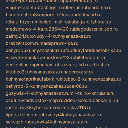
3-sex-porn.ru
ban-damn.ru
purse-factory.ru
viagra-tablet.ru
fasbags.ru
adler-jun.ru
bandamn.ru
fincontech.ru
3sexporn.ru
1mus.ru
darksand.ru
rebus-toys.ru
minelab-msk.ru
alabuga-cityhotel.ru
medsprawo-4-ka.ru
2864420.ru
blagodarenie-spb.ru
zajmy24.ru
tovudyi-4-kuhnyanazakaz.ru
brazzerscom.ru
medsprawo4ka.ru
xehyroo5kuhnyanazakaz.ru
fabrikayfabrikaefabrika.ru
vskrytie-zamkov-moskva-113.ru
biletnadom.ru
zed-online.ru
pimchax.ru
brazzers-hd.ru
z-host.ru
kitubeu2kuhnyanazakaz.ru
naperekate.ru
kuhnyaofabrikaufabrik.ru
kitubeu-2-kuhnyanazakaz.ru
xehyroo-5-kuhnyanazakaz.ru
cs-68.ru
guzywia-4-kuhnyanazakaz.ru
mir-tk.ru
vlknrussia.ru
cs68.ru
vladivostok-map.ru
video-seks.ru
bankaribi.ru
raszar.ru
vskrytie-zamkov-moskva113.ru
lipetsktelecom.ru
tovudyi4kuhnyanazakaz.ru
seksuzb.ru
guzywia4kuhnyanazakaz.ru