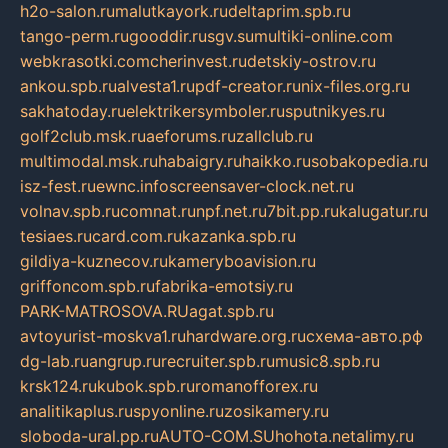
h2o-salon.ru
malutkayork.ru
deltaprim.spb.ru
tango-perm.ru
gooddir.ru
sgv.su
multiki-online.com
webkrasotki.com
cherinvest.ru
detskiy-ostrov.ru
ankou.spb.ru
alvesta1.ru
pdf-creator.ru
nix-files.org.ru
sakhatoday.ru
elektrikersymboler.ru
sputnikyes.ru
golf2club.msk.ru
aeforums.ru
zallclub.ru
multimodal.msk.ru
habaigry.ru
haikko.ru
sobakopedia.ru
isz-fest.ru
ewnc.info
screensaver-clock.net.ru
volnav.spb.ru
comnat.ru
npf.net.ru
7bit.pp.ru
kalugatur.ru
tesiaes.ru
card.com.ru
kazanka.spb.ru
gildiya-kuznecov.ru
kameryboavision.ru
griffoncom.spb.ru
fabrika-emotsiy.ru
PARK-MATROSOVA.RU
agat.spb.ru
avtoyurist-moskva1.ru
hardware.org.ru
схема-авто.рф
dg-lab.ru
angrup.ru
recruiter.spb.ru
music8.spb.ru
krsk124.ru
kubok.spb.ru
romanofforex.ru
analitikaplus.ru
spyonline.ru
zosikamery.ru
sloboda-ural.pp.ru
AUTO-COM.SU
hohota.net
alimy.ru