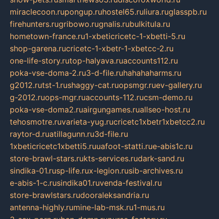
miraclecoon.ru
pongup.ru
hostel65.ru
liura.ru
glasspb.ru
firehunters.ru
gribowo.ru
gnalis.ru
bulkitula.ru
hometown-france.ru
1-xbeticricetc-1-xbetti-5.ru
shop-garena.ru
cricetc-1-xbetr-1-xbetcc-2.ru
one-life-story.ru
top-halyava.ru
accounts112.ru
poka-vse-doma-2.ru
3-d-file.ru
hahahaharms.ru
g2012.ru
tst-1.ru
shaggy-cat.ru
opsmgr.ru
ev-gallery.ru
g-2012.ru
ops-mgr.ru
accounts-112.ru
csm-demo.ru
poka-vse-doma2.ru
airgungames.ru
allseo-host.ru
tehosmotre.ru
varieta-yug.ru
cricetc1xbetr1xbetcc2.ru
raytor-d.ru
atillagunn.ru
3d-file.ru
1xbeticricetc1xbetti5.ru
uafoot-statti.ru
e-abis1c.ru
store-brawl-stars.ru
kts-services.ru
dark-sand.ru
sindika-01.ru
sp-life.ru
x-legion.ru
sib-archives.ru
e-abis-1-c.ru
sindika01.ru
venda-festival.ru
store-brawlstars.ru
dooraleksandria.ru
antenna-highly.ru
mine-lab-msk.ru
1-mus.ru