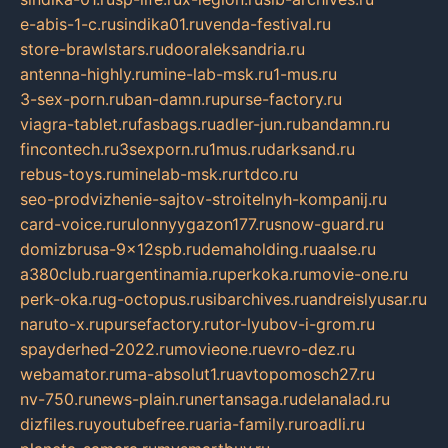
e-abis-1-c.ru
sindika01.ru
venda-festival.ru
store-brawlstars.ru
dooraleksandria.ru
antenna-highly.ru
mine-lab-msk.ru
1-mus.ru
3-sex-porn.ru
ban-damn.ru
purse-factory.ru
viagra-tablet.ru
fasbags.ru
adler-jun.ru
bandamn.ru
fincontech.ru
3sexporn.ru
1mus.ru
darksand.ru
rebus-toys.ru
minelab-msk.ru
rtdco.ru
seo-prodvizhenie-sajtov-stroitelnyh-kompanij.ru
card-voice.ru
rulonnyygazon177.ru
snow-guard.ru
domizbrusa-9x12spb.ru
demaholding.ru
aalse.ru
a380club.ru
argentinamia.ru
perkoka.ru
movie-one.ru
perk-oka.ru
g-octopus.ru
sibarchives.ru
andreislyusar.ru
naruto-x.ru
pursefactory.ru
tor-lyubov-i-grom.ru
spayderhed-2022.ru
movieone.ru
evro-dez.ru
webamator.ru
ma-absolut1.ru
avtopomosch27.ru
nv-750.ru
news-plain.ru
nertansaga.ru
delanalad.ru
dizfiles.ru
youtubefree.ru
aria-family.ru
roadli.ru