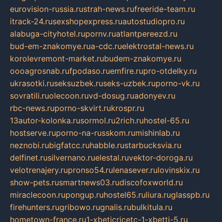
eurovision-russia.ru
strah-news.ru
freeride-team.ru
itrack-24.ru
sexshopexpress.ru
autostudiopro.ru
alabuga-cityhotel.ru
pornv.ru
atlantpereezd.ru
bud-em-znakomye.ru
a-cdc.ru
elektrostal-news.ru
korolevremont-market.ru
budem-znakomye.ru
oooagrosnab.ru
fpodaso.ru
emfire.ru
pro-otdelky.ru
ukrasotki.ru
seksuzbek.ru
seks-uzbek.ru
porno-vk.ru
sovratili.ru
olecoon.ru
vd-dosug.ru
adonyev.ru
rbc-news.ru
porno-skvirt.ru
krospr.ru
13autor-kolonka.ru
sormol.ru
2rich.ru
hostel-65.ru
hostserve.ru
porno-na-russkom.ru
mishinlab.ru
neznobi.ru
bigfatcc.ru
habble.ru
starbucksvia.ru
delfinet.ru
silvernano.ru
elestal.ru
vektor-doroga.ru
velotrenajery.ru
pronso54.ru
lenasever.ru
lovinskix.ru
show-pets.ru
smartnews03.ru
discofoxworld.ru
miraclecoon.ru
pongup.ru
hostel65.ru
liura.ru
glasspb.ru
firehunters.ru
gribowo.ru
gnalis.ru
bulkitula.ru
hometown-france.ru
1-xbeticricetc-1-xbetti-5.ru