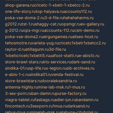
shop-garena.ru
cricetc-1-xbetr-1-xbetcc-2.ru
one-life-story.ru
top-halyava.ru
accounts112.ru
poka-vse-doma-2.ru
3-d-file.ru
hahahaharms.ru
g2012.ru
tst-1.ru
shaggy-cat.ru
opsmgr.ru
ev-gallery.ru
g-2012.ru
ops-mgr.ru
accounts-112.ru
csm-demo.ru
poka-vse-doma2.ru
airgungames.ru
allseo-host.ru
tehosmotre.ru
varieta-yug.ru
cricetc1xbetr1xbetcc2.ru
raytor-d.ru
atillagunn.ru
3d-file.ru
1xbeticricetc1xbetti5.ru
uafoot-statti.ru
e-abis1c.ru
store-brawl-stars.ru
kts-services.ru
dark-sand.ru
sindika-01.ru
sp-life.ru
x-legion.ru
sib-archives.ru
e-abis-1-c.ru
sindika01.ru
venda-festival.ru
store-brawlstars.ru
dooraleksandria.ru
antenna-highly.ru
mine-lab-msk.ru
1-mus.ru
3-sex-porn.ru
ban-damn.ru
purse-factory.ru
viagra-tablet.ru
fasbags.ru
adler-jun.ru
bandamn.ru
fincontech.ru
3sexporn.ru
1mus.ru
darksand.ru
rebus-toys.ru
minelab-msk.ru
alabuga-cityhotel.ru