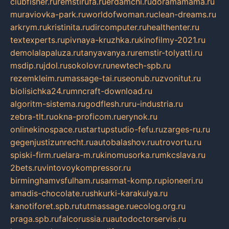
clubfisher.ru
remstirufa.ru
erdamchi.ru
doramamama.ru
muraviovka-park.ru
worldofwoman.ru
clean-dreams.ru
arkrym.ru
kristinita.ru
dircomputer.ru
healthenter.ru
textexperts.ru
pivnaya-kruzhka.ru
kinofilmy-2021.ru
demolalapaluza.ru
tanyavanya.ru
remstir-tolyatti.ru
msdip.ru
jdol.ru
sokolovr.ru
newtech-spb.ru
rezemkleim.ru
massage-tai.ru
seonub.ru
zvonitut.ru
biolisichka24.ru
mncraft-download.ru
algoritm-sistema.ru
godflesh.ru
ru-industria.ru
zebra-tlt.ru
okna-proficom.ru
erynok.ru
onlinekinospace.ru
startupstudio-fefu.ru
zarges-ru.ru
gegenjustizunrecht.ru
autobalashov.ru
utrovortu.ru
spiski-firm.ru
elara-m.ru
kinomusorka.ru
mkcslava.ru
2bets.ru
vintovoykompressor.ru
birminghamvsfulham.ru
sarmat-komp.ru
pioneeri.ru
amadis-chocolate.ru
shkurki-karakulya.ru
kanotiforet.spb.ru
tutmassage.ru
ecolog.org.ru
praga.spb.ru
falcorussia.ru
autodoctorservis.ru