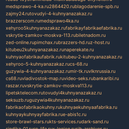
medsprawo-4-ka.ru
2864420.ru
blagodarenie-spb.ru
zajmy24.ru
tovudyi-4-kuhnyanazakaz.ru
brazzerscom.ru
medsprawo4ka.ru
xehyroo5kuhnyanazakaz.ru
fabrikayfabrikaefabrika.ru
vskrytie-zamkov-moskva-113.ru
biletnadom.ru
zed-online.ru
pimchax.ru
brazzers-hd.ru
z-host.ru
kitubeu2kuhnyanazakaz.ru
naperekate.ru
kuhnyaofabrikaufabrik.ru
kitubeu-2-kuhnyanazakaz.ru
xehyroo-5-kuhnyanazakaz.ru
cs-68.ru
guzywia-4-kuhnyanazakaz.ru
mir-tk.ru
vlknrussia.ru
cs68.ru
vladivostok-map.ru
video-seks.ru
bankaribi.ru
raszar.ru
vskrytie-zamkov-moskva113.ru
lipetsktelecom.ru
tovudyi4kuhnyanazakaz.ru
seksuzb.ru
guzywia4kuhnyanazakaz.ru
fabrikaofabrikaokuhny.ru
kuhnyaekuhnyaafabrika.ru
kuhnyaykuhnyayfabrika.ru
e-abis1c.ru
store-brawl-stars.ru
kts-services.ru
dark-sand.ru
sindika-01.ru
sp-life.ru
x-legion.ru
sib-archives.ru