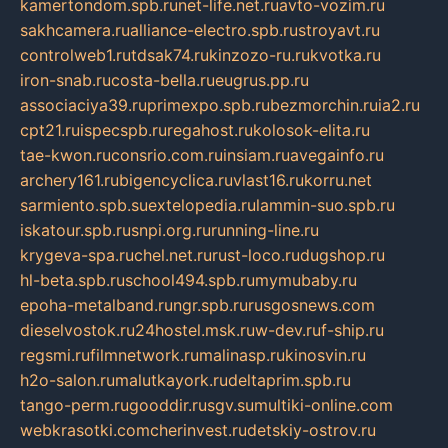
kamertondom.spb.ru
net-life.net.ru
avto-vozim.ru
sakhcamera.ru
alliance-electro.spb.ru
stroyavt.ru
controlweb1.ru
tdsak74.ru
kinzozo-ru.ru
kvotka.ru
iron-snab.ru
costa-bella.ru
eugrus.pp.ru
associaciya39.ru
primexpo.spb.ru
bezmorchin.ru
ia2.ru
cpt21.ru
ispecspb.ru
regahost.ru
kolosok-elita.ru
tae-kwon.ru
consrio.com.ru
insiam.ru
avegainfo.ru
archery161.ru
bigencyclica.ru
vlast16.ru
korru.net
sarmiento.spb.su
extelopedia.ru
lammin-suo.spb.ru
iskatour.spb.ru
snpi.org.ru
running-line.ru
krygeva-spa.ru
chel.net.ru
rust-loco.ru
dugshop.ru
hl-beta.spb.ru
school494.spb.ru
mymubaby.ru
epoha-metalband.ru
ngr.spb.ru
rusgosnews.com
dieselvostok.ru
24hostel.msk.ru
w-dev.ru
f-ship.ru
regsmi.ru
filmnetwork.ru
malinasp.ru
kinosvin.ru
h2o-salon.ru
malutkayork.ru
deltaprim.spb.ru
tango-perm.ru
gooddir.ru
sgv.su
multiki-online.com
webkrasotki.com
cherinvest.ru
detskiy-ostrov.ru