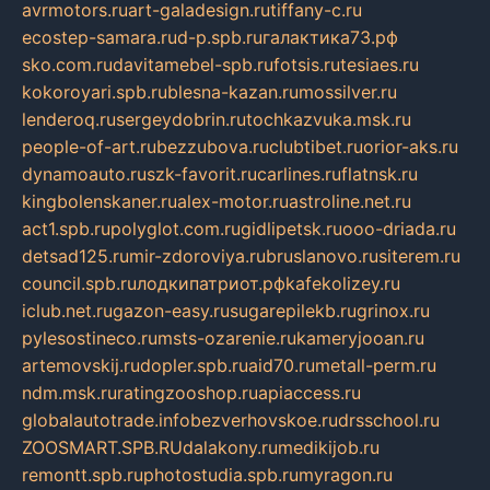
avrmotors.ru
art-galadesign.ru
tiffany-c.ru
ecostep-samara.ru
d-p.spb.ru
галактика73.рф
sko.com.ru
davitamebel-spb.ru
fotsis.ru
tesiaes.ru
kokoroyari.spb.ru
blesna-kazan.ru
mossilver.ru
lenderoq.ru
sergeydobrin.ru
tochkazvuka.msk.ru
people-of-art.ru
bezzubova.ru
clubtibet.ru
orior-aks.ru
dynamoauto.ru
szk-favorit.ru
carlines.ru
flatnsk.ru
kingbolenskaner.ru
alex-motor.ru
astroline.net.ru
act1.spb.ru
polyglot.com.ru
gidlipetsk.ru
ooo-driada.ru
detsad125.ru
mir-zdoroviya.ru
bruslanovo.ru
siterem.ru
council.spb.ru
лодкипатриот.рф
kafekolizey.ru
iclub.net.ru
gazon-easy.ru
sugarepilekb.ru
grinox.ru
pylesostineco.ru
msts-ozarenie.ru
kameryjooan.ru
artemovskij.ru
dopler.spb.ru
aid70.ru
metall-perm.ru
ndm.msk.ru
ratingzooshop.ru
apiaccess.ru
globalautotrade.info
bezverhovskoe.ru
drsschool.ru
ZOOSMART.SPB.RU
dalakony.ru
medikijob.ru
remontt.spb.ru
photostudia.spb.ru
myragon.ru