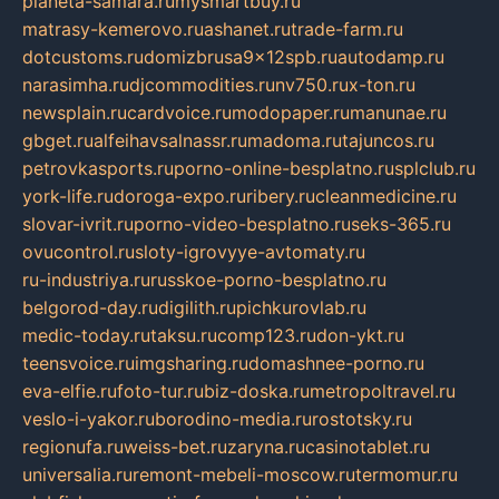
planeta-samara.ru
mysmartbuy.ru
matrasy-kemerovo.ru
ashanet.ru
trade-farm.ru
dotcustoms.ru
domizbrusa9x12spb.ru
autodamp.ru
narasimha.ru
djcommodities.ru
nv750.ru
x-ton.ru
newsplain.ru
cardvoice.ru
modopaper.ru
manunae.ru
gbget.ru
alfeihavsalnassr.ru
madoma.ru
tajuncos.ru
petrovkasports.ru
porno-online-besplatno.ru
splclub.ru
york-life.ru
doroga-expo.ru
ribery.ru
cleanmedicine.ru
slovar-ivrit.ru
porno-video-besplatno.ru
seks-365.ru
ovucontrol.ru
sloty-igrovyye-avtomaty.ru
ru-industriya.ru
russkoe-porno-besplatno.ru
belgorod-day.ru
digilith.ru
pichkurovlab.ru
medic-today.ru
taksu.ru
comp123.ru
don-ykt.ru
teensvoice.ru
imgsharing.ru
domashnee-porno.ru
eva-elfie.ru
foto-tur.ru
biz-doska.ru
metropoltravel.ru
veslo-i-yakor.ru
borodino-media.ru
rostotsky.ru
regionufa.ru
weiss-bet.ru
zaryna.ru
casinotablet.ru
universalia.ru
remont-mebeli-moscow.ru
termomur.ru