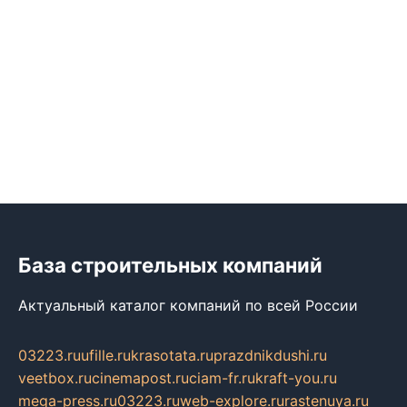
База строительных компаний
Актуальный каталог компаний по всей России
03223.ru
ufille.ru
krasotata.ru
prazdnikdushi.ru
veetbox.ru
cinemapost.ru
ciam-fr.ru
kraft-you.ru
mega-press.ru
03223.ru
web-explore.ru
rastenuya.ru