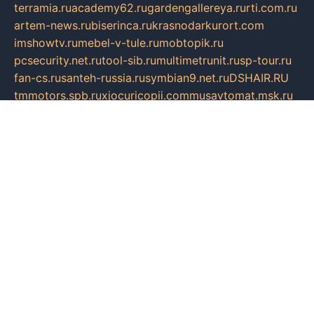
terramia.ru
academy62.ru
gardengallereya.ru
rti.com.ru
artem-news.ru
biserinca.ru
krasnodarkurort.com
imshowtv.ru
mebel-v-tule.ru
mobtopik.ru
pcsecurity.net.ru
tool-sib.ru
multimetrunit.ru
sp-tour.ru
fan-cs.ru
santeh-russia.ru
symbian9.net.ru
DSHAIR.RU
tmmotors.spb.ru
xjocuricopii.com
musavtomat.msk.ru
obustrojdom.ru
sovetcik.ru
ybaranovskaya.ru
ppknews.ru
cult-alshei.ru
JAPANRUSSIA.RU
proekciyamebel.ru
imper-finans.ru
rim.org.ru
glamourai.ru
brassminus.ru
zabor-pro.ru
ftn.pp.ru
dorogoe58.ru
laimengpacker.ru
kuzova-zapchasti.ru
sageerp.ru
taxodrom.ru
dsrazvitie.ru
hardcity.net.ru
ratinghomegames.ru
topservice25.ru
gubernyan.ru
gtglasslined.ru
ii4.ru
tssport.spb.ru
andorra24.com
blackwallstreet.ru
oboimos.ru
optim-doors.com.ru
ikuch.ru
nycr.org.ru
npa21.ru
vremya-ch.spb.ru
desert000.ru
ivtorgi.ru
ifiori.ru
catalog-statei.ru
dcv.org.ru
spetsmaster174.ru
ipkameryhiseeu.ru