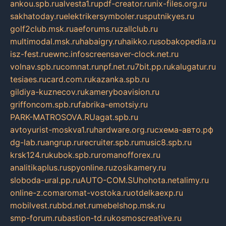
ankou.spb.ru
alvesta1.ru
pdf-creator.ru
nix-files.org.ru
sakhatoday.ru
elektrikersymboler.ru
sputnikyes.ru
golf2club.msk.ru
aeforums.ru
zallclub.ru
multimodal.msk.ru
habaigry.ru
haikko.ru
sobakopedia.ru
isz-fest.ru
ewnc.info
screensaver-clock.net.ru
volnav.spb.ru
comnat.ru
npf.net.ru
7bit.pp.ru
kalugatur.ru
tesiaes.ru
card.com.ru
kazanka.spb.ru
gildiya-kuznecov.ru
kameryboavision.ru
griffoncom.spb.ru
fabrika-emotsiy.ru
PARK-MATROSOVA.RU
agat.spb.ru
avtoyurist-moskva1.ru
hardware.org.ru
схема-авто.рф
dg-lab.ru
angrup.ru
recruiter.spb.ru
music8.spb.ru
krsk124.ru
kubok.spb.ru
romanofforex.ru
analitikaplus.ru
spyonline.ru
zosikamery.ru
sloboda-ural.pp.ru
AUTO-COM.SU
hohota.net
alimy.ru
online-z.com
aromat-vostoka.ru
otdelkaexp.ru
mobilvest.ru
bbd.net.ru
mebelshop.msk.ru
smp-forum.ru
bastion-td.ru
kosmoscreative.ru