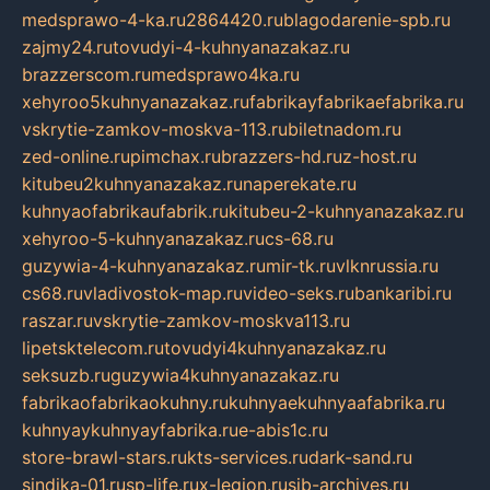
medsprawo-4-ka.ru
2864420.ru
blagodarenie-spb.ru
zajmy24.ru
tovudyi-4-kuhnyanazakaz.ru
brazzerscom.ru
medsprawo4ka.ru
xehyroo5kuhnyanazakaz.ru
fabrikayfabrikaefabrika.ru
vskrytie-zamkov-moskva-113.ru
biletnadom.ru
zed-online.ru
pimchax.ru
brazzers-hd.ru
z-host.ru
kitubeu2kuhnyanazakaz.ru
naperekate.ru
kuhnyaofabrikaufabrik.ru
kitubeu-2-kuhnyanazakaz.ru
xehyroo-5-kuhnyanazakaz.ru
cs-68.ru
guzywia-4-kuhnyanazakaz.ru
mir-tk.ru
vlknrussia.ru
cs68.ru
vladivostok-map.ru
video-seks.ru
bankaribi.ru
raszar.ru
vskrytie-zamkov-moskva113.ru
lipetsktelecom.ru
tovudyi4kuhnyanazakaz.ru
seksuzb.ru
guzywia4kuhnyanazakaz.ru
fabrikaofabrikaokuhny.ru
kuhnyaekuhnyaafabrika.ru
kuhnyaykuhnyayfabrika.ru
e-abis1c.ru
store-brawl-stars.ru
kts-services.ru
dark-sand.ru
sindika-01.ru
sp-life.ru
x-legion.ru
sib-archives.ru