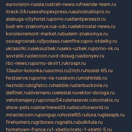
eurovision-russia.ru
strah-news.ru
freeride-team.ru
itrack-24.ru
sexshopexpress.ru
autostudiopro.ru
alabuga-cityhotel.ru
pornv.ru
atlantpereezd.ru
bud-em-znakomye.ru
a-cdc.ru
elektrostal-news.ru
korolevremont-market.ru
budem-znakomye.ru
oooagrosnab.ru
fpodaso.ru
emfire.ru
pro-otdelky.ru
ukrasotki.ru
seksuzbek.ru
seks-uzbek.ru
porno-vk.ru
sovratili.ru
olecoon.ru
vd-dosug.ru
adonyev.ru
rbc-news.ru
porno-skvirt.ru
krospr.ru
13autor-kolonka.ru
sormol.ru
2rich.ru
hostel-65.ru
hostserve.ru
porno-na-russkom.ru
mishinlab.ru
neznobi.ru
bigfatcc.ru
habble.ru
starbucksvia.ru
delfinet.ru
silvernano.ru
elestal.ru
vektor-doroga.ru
velotrenajery.ru
pronso54.ru
lenasever.ru
lovinskix.ru
show-pets.ru
smartnews03.ru
discofoxworld.ru
miraclecoon.ru
pongup.ru
hostel65.ru
liura.ru
glasspb.ru
firehunters.ru
gribowo.ru
gnalis.ru
bulkitula.ru
hometown-france.ru
1-xbeticricetc-1-xbetti-5.ru