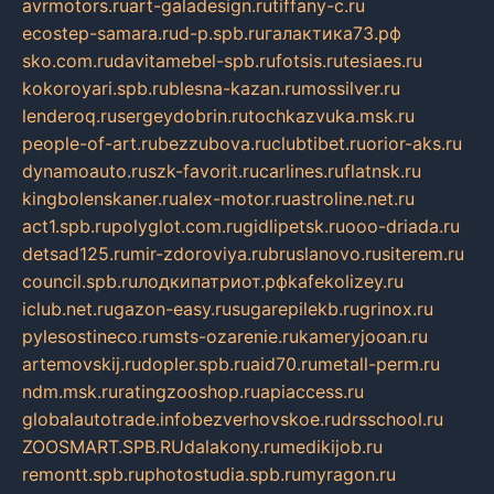
avrmotors.ru
art-galadesign.ru
tiffany-c.ru
ecostep-samara.ru
d-p.spb.ru
галактика73.рф
sko.com.ru
davitamebel-spb.ru
fotsis.ru
tesiaes.ru
kokoroyari.spb.ru
blesna-kazan.ru
mossilver.ru
lenderoq.ru
sergeydobrin.ru
tochkazvuka.msk.ru
people-of-art.ru
bezzubova.ru
clubtibet.ru
orior-aks.ru
dynamoauto.ru
szk-favorit.ru
carlines.ru
flatnsk.ru
kingbolenskaner.ru
alex-motor.ru
astroline.net.ru
act1.spb.ru
polyglot.com.ru
gidlipetsk.ru
ooo-driada.ru
detsad125.ru
mir-zdoroviya.ru
bruslanovo.ru
siterem.ru
council.spb.ru
лодкипатриот.рф
kafekolizey.ru
iclub.net.ru
gazon-easy.ru
sugarepilekb.ru
grinox.ru
pylesostineco.ru
msts-ozarenie.ru
kameryjooan.ru
artemovskij.ru
dopler.spb.ru
aid70.ru
metall-perm.ru
ndm.msk.ru
ratingzooshop.ru
apiaccess.ru
globalautotrade.info
bezverhovskoe.ru
drsschool.ru
ZOOSMART.SPB.RU
dalakony.ru
medikijob.ru
remontt.spb.ru
photostudia.spb.ru
myragon.ru