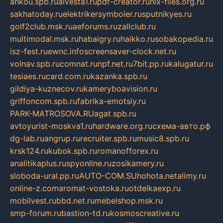
ankou.spb.ru
alvesta1.ru
pdf-creator.ru
nix-files.org.ru
sakhatoday.ru
elektrikersymboler.ru
sputnikyes.ru
golf2club.msk.ru
aeforums.ru
zallclub.ru
multimodal.msk.ru
habaigry.ru
haikko.ru
sobakopedia.ru
isz-fest.ru
ewnc.info
screensaver-clock.net.ru
volnav.spb.ru
comnat.ru
npf.net.ru
7bit.pp.ru
kalugatur.ru
tesiaes.ru
card.com.ru
kazanka.spb.ru
gildiya-kuznecov.ru
kameryboavision.ru
griffoncom.spb.ru
fabrika-emotsiy.ru
PARK-MATROSOVA.RU
agat.spb.ru
avtoyurist-moskva1.ru
hardware.org.ru
схема-авто.рф
dg-lab.ru
angrup.ru
recruiter.spb.ru
music8.spb.ru
krsk124.ru
kubok.spb.ru
romanofforex.ru
analitikaplus.ru
spyonline.ru
zosikamery.ru
sloboda-ural.pp.ru
AUTO-COM.SU
hohota.net
alimy.ru
online-z.com
aromat-vostoka.ru
otdelkaexp.ru
mobilvest.ru
bbd.net.ru
mebelshop.msk.ru
smp-forum.ru
bastion-td.ru
kosmoscreative.ru