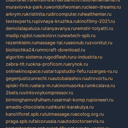
muraviovka-park.ru
worldofwoman.ru
clean-dreams.ru
arkrym.ru
kristinita.ru
dircomputer.ru
healthenter.ru
textexperts.ru
pivnaya-kruzhka.ru
kinofilmy-2021.ru
demolalapaluza.ru
tanyavanya.ru
remstir-tolyatti.ru
msdip.ru
jdol.ru
sokolovr.ru
newtech-spb.ru
rezemkleim.ru
massage-tai.ru
seonub.ru
zvonitut.ru
biolisichka24.ru
mncraft-download.ru
algoritm-sistema.ru
godflesh.ru
ru-industria.ru
zebra-tlt.ru
okna-proficom.ru
erynok.ru
onlinekinospace.ru
startupstudio-fefu.ru
zarges-ru.ru
gegenjustizunrecht.ru
autobalashov.ru
utrovortu.ru
spiski-firm.ru
elara-m.ru
kinomusorka.ru
mkcslava.ru
2bets.ru
vintovoykompressor.ru
birminghamvsfulham.ru
sarmat-komp.ru
pioneeri.ru
amadis-chocolate.ru
shkurki-karakulya.ru
kanotiforet.spb.ru
tutmassage.ru
ecolog.org.ru
praga.spb.ru
falcorussia.ru
autodoctorservis.ru