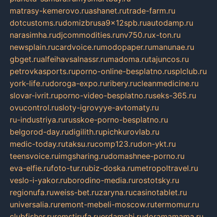
matrasy-kemerovo.ru
ashanet.ru
trade-farm.ru
dotcustoms.ru
domizbrusa9x12spb.ru
autodamp.ru
narasimha.ru
djcommodities.ru
nv750.ru
x-ton.ru
newsplain.ru
cardvoice.ru
modopaper.ru
manunae.ru
gbget.ru
alfeihavsalnassr.ru
madoma.ru
tajuncos.ru
petrovkasports.ru
porno-online-besplatno.ru
splclub.ru
york-life.ru
doroga-expo.ru
ribery.ru
cleanmedicine.ru
slovar-ivrit.ru
porno-video-besplatno.ru
seks-365.ru
ovucontrol.ru
sloty-igrovyye-avtomaty.ru
ru-industriya.ru
russkoe-porno-besplatno.ru
belgorod-day.ru
digilith.ru
pichkurovlab.ru
medic-today.ru
taksu.ru
comp123.ru
don-ykt.ru
teensvoice.ru
imgsharing.ru
domashnee-porno.ru
eva-elfie.ru
foto-tur.ru
biz-doska.ru
metropoltravel.ru
veslo-i-yakor.ru
borodino-media.ru
rostotsky.ru
regionufa.ru
weiss-bet.ru
zaryna.ru
casinotablet.ru
universalia.ru
remont-mebeli-moscow.ru
termomur.ru
clubfisher.ru
remstirufa.ru
erdamchi.ru
doramamama.ru