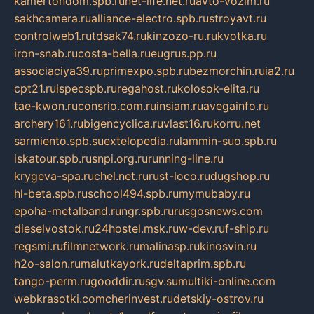
kamertondom.spb.ru
net-life.net.ru
avto-vozim.ru
sakhcamera.ru
alliance-electro.spb.ru
stroyavt.ru
controlweb1.ru
tdsak74.ru
kinzozo-ru.ru
kvotka.ru
iron-snab.ru
costa-bella.ru
eugrus.pp.ru
associaciya39.ru
primexpo.spb.ru
bezmorchin.ru
ia2.ru
cpt21.ru
ispecspb.ru
regahost.ru
kolosok-elita.ru
tae-kwon.ru
consrio.com.ru
insiam.ru
avegainfo.ru
archery161.ru
bigencyclica.ru
vlast16.ru
korru.net
sarmiento.spb.su
extelopedia.ru
lammin-suo.spb.ru
iskatour.spb.ru
snpi.org.ru
running-line.ru
krygeva-spa.ru
chel.net.ru
rust-loco.ru
dugshop.ru
hl-beta.spb.ru
school494.spb.ru
mymubaby.ru
epoha-metalband.ru
ngr.spb.ru
rusgosnews.com
dieselvostok.ru
24hostel.msk.ru
w-dev.ru
f-ship.ru
regsmi.ru
filmnetwork.ru
malinasp.ru
kinosvin.ru
h2o-salon.ru
malutkayork.ru
deltaprim.spb.ru
tango-perm.ru
gooddir.ru
sgv.su
multiki-online.com
webkrasotki.com
cherinvest.ru
detskiy-ostrov.ru