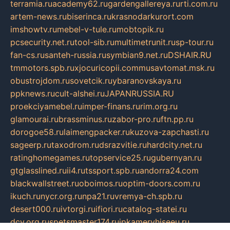
terramia.ru
academy62.ru
gardengallereya.ru
rti.com.ru
artem-news.ru
biserinca.ru
krasnodarkurort.com
imshowtv.ru
mebel-v-tule.ru
mobtopik.ru
pcsecurity.net.ru
tool-sib.ru
multimetrunit.ru
sp-tour.ru
fan-cs.ru
santeh-russia.ru
symbian9.net.ru
DSHAIR.RU
tmmotors.spb.ru
xjocuricopii.com
musavtomat.msk.ru
obustrojdom.ru
sovetcik.ru
ybaranovskaya.ru
ppknews.ru
cult-alshei.ru
JAPANRUSSIA.RU
proekciyamebel.ru
imper-finans.ru
rim.org.ru
glamourai.ru
brassminus.ru
zabor-pro.ru
ftn.pp.ru
dorogoe58.ru
laimengpacker.ru
kuzova-zapchasti.ru
sageerp.ru
taxodrom.ru
dsrazvitie.ru
hardcity.net.ru
ratinghomegames.ru
topservice25.ru
gubernyan.ru
gtglasslined.ru
ii4.ru
tssport.spb.ru
andorra24.com
blackwallstreet.ru
oboimos.ru
optim-doors.com.ru
ikuch.ru
nycr.org.ru
npa21.ru
vremya-ch.spb.ru
desert000.ru
ivtorgi.ru
ifiori.ru
catalog-statei.ru
dcv.org.ru
spetsmaster174.ru
ipkameryhiseeu.ru