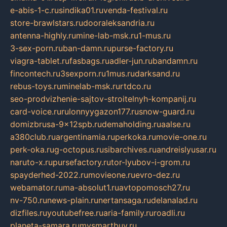
e-abis-1-c.ru
sindika01.ru
venda-festival.ru
store-brawlstars.ru
dooraleksandria.ru
antenna-highly.ru
mine-lab-msk.ru
1-mus.ru
3-sex-porn.ru
ban-damn.ru
purse-factory.ru
viagra-tablet.ru
fasbags.ru
adler-jun.ru
bandamn.ru
fincontech.ru
3sexporn.ru
1mus.ru
darksand.ru
rebus-toys.ru
minelab-msk.ru
rtdco.ru
seo-prodvizhenie-sajtov-stroitelnyh-kompanij.ru
card-voice.ru
rulonnyygazon177.ru
snow-guard.ru
domizbrusa-9x12spb.ru
demaholding.ru
aalse.ru
a380club.ru
argentinamia.ru
perkoka.ru
movie-one.ru
perk-oka.ru
g-octopus.ru
sibarchives.ru
andreislyusar.ru
naruto-x.ru
pursefactory.ru
tor-lyubov-i-grom.ru
spayderhed-2022.ru
movieone.ru
evro-dez.ru
webamator.ru
ma-absolut1.ru
avtopomosch27.ru
nv-750.ru
news-plain.ru
nertansaga.ru
delanalad.ru
dizfiles.ru
youtubefree.ru
aria-family.ru
roadli.ru
planeta-samara.ru
mysmartbuy.ru