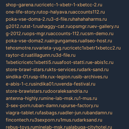
shop-garena.ru
cricetc-1-xbetr-1-xbetcc-2.ru
one-life-story.ru
top-halyava.ru
accounts112.ru
poka-vse-doma-2.ru
3-d-file.ru
hahahaharms.ru
g2012.ru
tst-1.ru
shaggy-cat.ru
opsmgr.ru
ev-gallery.ru
g-2012.ru
ops-mgr.ru
accounts-112.ru
csm-demo.ru
poka-vse-doma2.ru
airgungames.ru
allseo-host.ru
tehosmotre.ru
varieta-yug.ru
cricetc1xbetr1xbetcc2.ru
raytor-d.ru
atillagunn.ru
3d-file.ru
1xbeticricetc1xbetti5.ru
uafoot-statti.ru
e-abis1c.ru
store-brawl-stars.ru
kts-services.ru
dark-sand.ru
sindika-01.ru
sp-life.ru
x-legion.ru
sib-archives.ru
e-abis-1-c.ru
sindika01.ru
venda-festival.ru
store-brawlstars.ru
dooraleksandria.ru
antenna-highly.ru
mine-lab-msk.ru
1-mus.ru
3-sex-porn.ru
ban-damn.ru
purse-factory.ru
viagra-tablet.ru
fasbags.ru
adler-jun.ru
bandamn.ru
fincontech.ru
3sexporn.ru
1mus.ru
darksand.ru
rebus-toys.ru
minelab-msk.ru
alabuga-cityhotel.ru