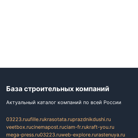
База строительных компаний
Актуальный каталог компаний по всей России
03223.ru
ufille.ru
krasotata.ru
prazdnikdushi.ru
veetbox.ru
cinemapost.ru
ciam-fr.ru
kraft-you.ru
mega-press.ru
03223.ru
web-explore.ru
rastenuya.ru