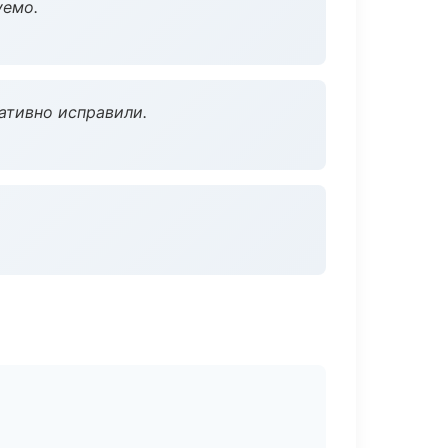
уемо.
ативно исправили.