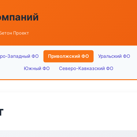
омпаний
Бетон Проект
ро-Западный ФО
Приволжский ФО
Уральский ФО
Южный ФО
Северо-Кавказский ФО
т