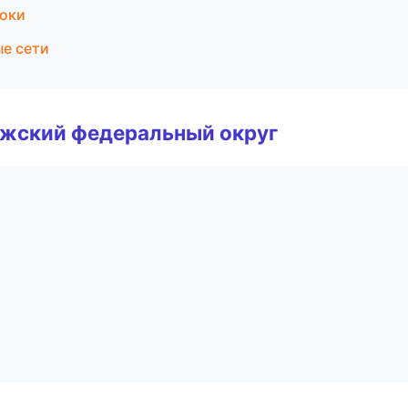
токи
е сети
лжский федеральный округ