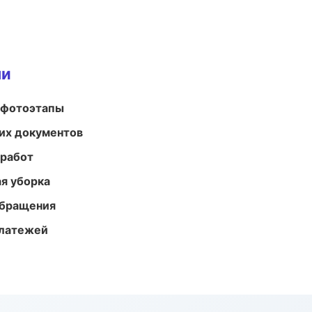
ми
 фотоэтапы
их документов
 работ
ая уборка
обращения
платежей