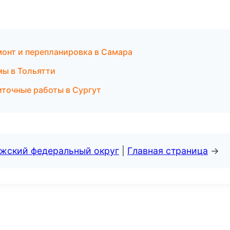
монт и перепланировка в Самара
ы в Тольятти
иточные работы в Сургут
лжский федеральный округ
|
Главная страница
→