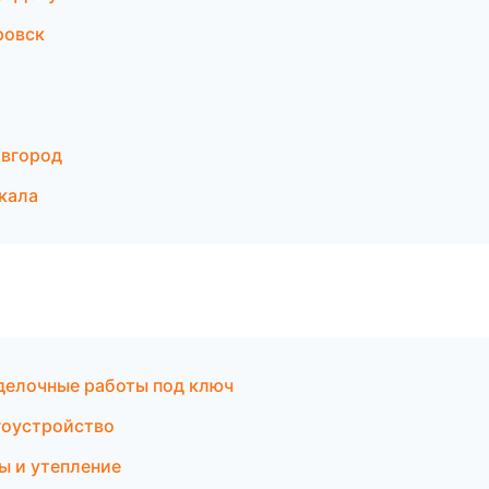
ровск
овгород
кала
делочные работы под ключ
гоустройство
ы и утепление