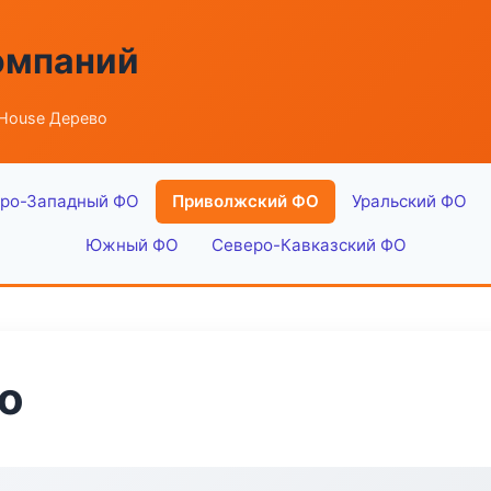
омпаний
 House Дерево
ро-Западный ФО
Приволжский ФО
Уральский ФО
Южный ФО
Северо-Кавказский ФО
о