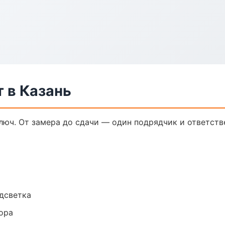
 в Казань
юч. От замера до сдачи — один подрядчик и ответств
одсветка
ора