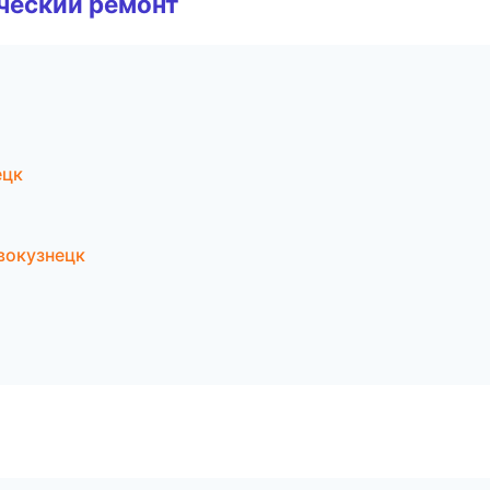
ческий ремонт
ецк
вокузнецк