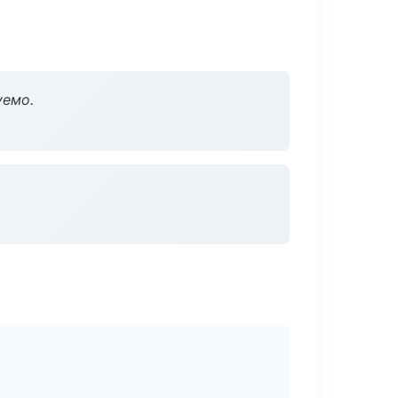
уемо.