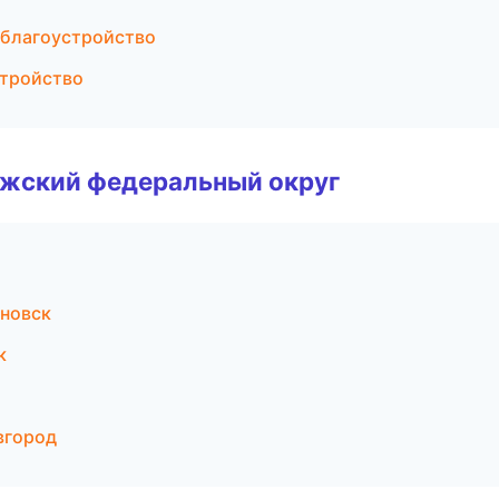
 благоустройство
стройство
лжский федеральный округ
новск
к
вгород