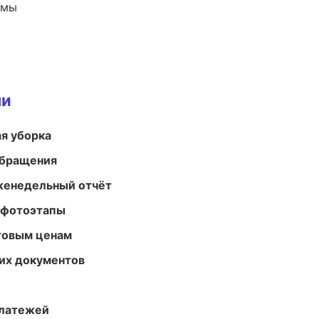
емы
ми
ая уборка
обращения
женедельный отчёт
 фотоэтапы
птовым ценам
их документов
платежей