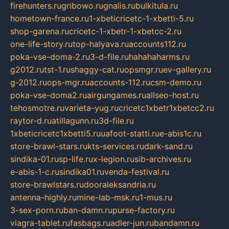
firehunters.ru
gribowo.ru
gnalis.ru
bulkitula.ru
hometown-france.ru
1-xbeticricetc-1-xbetti-5.ru
shop-garena.ru
cricetc-1-xbetr-1-xbetcc-2.ru
one-life-story.ru
top-halyava.ru
accounts112.ru
poka-vse-doma-2.ru
3-d-file.ru
hahahaharms.ru
g2012.ru
tst-1.ru
shaggy-cat.ru
opsmgr.ru
ev-gallery.ru
g-2012.ru
ops-mgr.ru
accounts-112.ru
csm-demo.ru
poka-vse-doma2.ru
airgungames.ru
allseo-host.ru
tehosmotre.ru
varieta-yug.ru
cricetc1xbetr1xbetcc2.ru
raytor-d.ru
atillagunn.ru
3d-file.ru
1xbeticricetc1xbetti5.ru
uafoot-statti.ru
e-abis1c.ru
store-brawl-stars.ru
kts-services.ru
dark-sand.ru
sindika-01.ru
sp-life.ru
x-legion.ru
sib-archives.ru
e-abis-1-c.ru
sindika01.ru
venda-festival.ru
store-brawlstars.ru
dooraleksandria.ru
antenna-highly.ru
mine-lab-msk.ru
1-mus.ru
3-sex-porn.ru
ban-damn.ru
purse-factory.ru
viagra-tablet.ru
fasbags.ru
adler-jun.ru
bandamn.ru