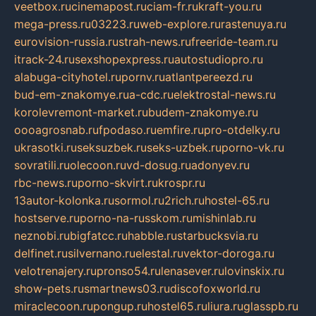
veetbox.ru
cinemapost.ru
ciam-fr.ru
kraft-you.ru
mega-press.ru
03223.ru
web-explore.ru
rastenuya.ru
eurovision-russia.ru
strah-news.ru
freeride-team.ru
itrack-24.ru
sexshopexpress.ru
autostudiopro.ru
alabuga-cityhotel.ru
pornv.ru
atlantpereezd.ru
bud-em-znakomye.ru
a-cdc.ru
elektrostal-news.ru
korolevremont-market.ru
budem-znakomye.ru
oooagrosnab.ru
fpodaso.ru
emfire.ru
pro-otdelky.ru
ukrasotki.ru
seksuzbek.ru
seks-uzbek.ru
porno-vk.ru
sovratili.ru
olecoon.ru
vd-dosug.ru
adonyev.ru
rbc-news.ru
porno-skvirt.ru
krospr.ru
13autor-kolonka.ru
sormol.ru
2rich.ru
hostel-65.ru
hostserve.ru
porno-na-russkom.ru
mishinlab.ru
neznobi.ru
bigfatcc.ru
habble.ru
starbucksvia.ru
delfinet.ru
silvernano.ru
elestal.ru
vektor-doroga.ru
velotrenajery.ru
pronso54.ru
lenasever.ru
lovinskix.ru
show-pets.ru
smartnews03.ru
discofoxworld.ru
miraclecoon.ru
pongup.ru
hostel65.ru
liura.ru
glasspb.ru