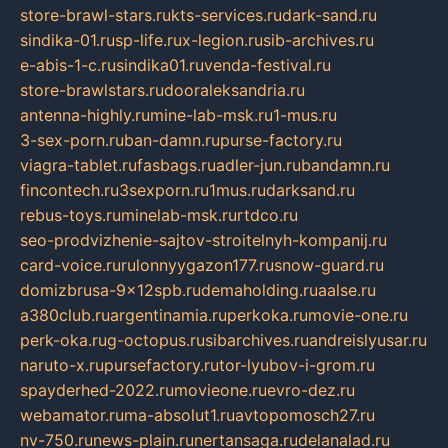
store-brawl-stars.ru
kts-services.ru
dark-sand.ru
sindika-01.ru
sp-life.ru
x-legion.ru
sib-archives.ru
e-abis-1-c.ru
sindika01.ru
venda-festival.ru
store-brawlstars.ru
dooraleksandria.ru
antenna-highly.ru
mine-lab-msk.ru
1-mus.ru
3-sex-porn.ru
ban-damn.ru
purse-factory.ru
viagra-tablet.ru
fasbags.ru
adler-jun.ru
bandamn.ru
fincontech.ru
3sexporn.ru
1mus.ru
darksand.ru
rebus-toys.ru
minelab-msk.ru
rtdco.ru
seo-prodvizhenie-sajtov-stroitelnyh-kompanij.ru
card-voice.ru
rulonnyygazon177.ru
snow-guard.ru
domizbrusa-9x12spb.ru
demaholding.ru
aalse.ru
a380club.ru
argentinamia.ru
perkoka.ru
movie-one.ru
perk-oka.ru
g-octopus.ru
sibarchives.ru
andreislyusar.ru
naruto-x.ru
pursefactory.ru
tor-lyubov-i-grom.ru
spayderhed-2022.ru
movieone.ru
evro-dez.ru
webamator.ru
ma-absolut1.ru
avtopomosch27.ru
nv-750.ru
news-plain.ru
nertansaga.ru
delanalad.ru