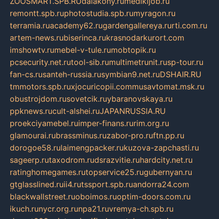
ZOOSMART.SPB.RU
dalakony.ru
medikijob.ru
remontt.spb.ru
photostudia.spb.ru
myragon.ru
terramia.ru
academy62.ru
gardengallereya.ru
rti.com.ru
artem-news.ru
biserinca.ru
krasnodarkurort.com
imshowtv.ru
mebel-v-tule.ru
mobtopik.ru
pcsecurity.net.ru
tool-sib.ru
multimetrunit.ru
sp-tour.ru
fan-cs.ru
santeh-russia.ru
symbian9.net.ru
DSHAIR.RU
tmmotors.spb.ru
xjocuricopii.com
musavtomat.msk.ru
obustrojdom.ru
sovetcik.ru
ybaranovskaya.ru
ppknews.ru
cult-alshei.ru
JAPANRUSSIA.RU
proekciyamebel.ru
imper-finans.ru
rim.org.ru
glamourai.ru
brassminus.ru
zabor-pro.ru
ftn.pp.ru
dorogoe58.ru
laimengpacker.ru
kuzova-zapchasti.ru
sageerp.ru
taxodrom.ru
dsrazvitie.ru
hardcity.net.ru
ratinghomegames.ru
topservice25.ru
gubernyan.ru
gtglasslined.ru
ii4.ru
tssport.spb.ru
andorra24.com
blackwallstreet.ru
oboimos.ru
optim-doors.com.ru
ikuch.ru
nycr.org.ru
npa21.ru
vremya-ch.spb.ru