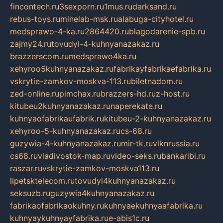
fincontech.ru
3sexporn.ru
1mus.ru
darksand.ru
rebus-toys.ru
minelab-msk.ru
alabuga-cityhotel.ru
medsprawo-4-ka.ru
2864420.ru
blagodarenie-spb.ru
zajmy24.ru
tovudyi-4-kuhnyanazakaz.ru
brazzerscom.ru
medsprawo4ka.ru
xehyroo5kuhnyanazakaz.ru
fabrikayfabrikaefabrika.ru
vskrytie-zamkov-moskva-113.ru
biletnadom.ru
zed-online.ru
pimchax.ru
brazzers-hd.ru
z-host.ru
kitubeu2kuhnyanazakaz.ru
naperekate.ru
kuhnyaofabrikaufabrik.ru
kitubeu-2-kuhnyanazakaz.ru
xehyroo-5-kuhnyanazakaz.ru
cs-68.ru
guzywia-4-kuhnyanazakaz.ru
mir-tk.ru
vlknrussia.ru
cs68.ru
vladivostok-map.ru
video-seks.ru
bankaribi.ru
raszar.ru
vskrytie-zamkov-moskva113.ru
lipetsktelecom.ru
tovudyi4kuhnyanazakaz.ru
seksuzb.ru
guzywia4kuhnyanazakaz.ru
fabrikaofabrikaokuhny.ru
kuhnyaekuhnyaafabrika.ru
kuhnyaykuhnyayfabrika.ru
e-abis1c.ru