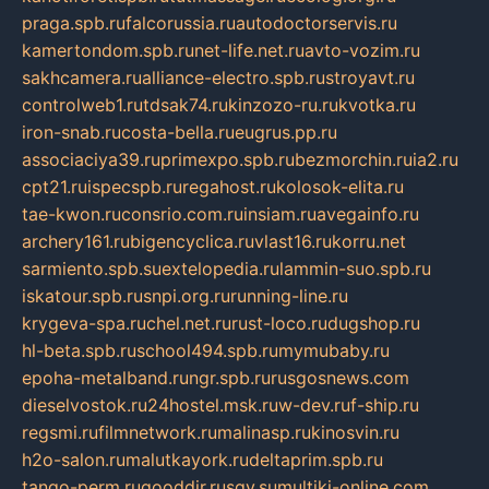
praga.spb.ru
falcorussia.ru
autodoctorservis.ru
kamertondom.spb.ru
net-life.net.ru
avto-vozim.ru
sakhcamera.ru
alliance-electro.spb.ru
stroyavt.ru
controlweb1.ru
tdsak74.ru
kinzozo-ru.ru
kvotka.ru
iron-snab.ru
costa-bella.ru
eugrus.pp.ru
associaciya39.ru
primexpo.spb.ru
bezmorchin.ru
ia2.ru
cpt21.ru
ispecspb.ru
regahost.ru
kolosok-elita.ru
tae-kwon.ru
consrio.com.ru
insiam.ru
avegainfo.ru
archery161.ru
bigencyclica.ru
vlast16.ru
korru.net
sarmiento.spb.su
extelopedia.ru
lammin-suo.spb.ru
iskatour.spb.ru
snpi.org.ru
running-line.ru
krygeva-spa.ru
chel.net.ru
rust-loco.ru
dugshop.ru
hl-beta.spb.ru
school494.spb.ru
mymubaby.ru
epoha-metalband.ru
ngr.spb.ru
rusgosnews.com
dieselvostok.ru
24hostel.msk.ru
w-dev.ru
f-ship.ru
regsmi.ru
filmnetwork.ru
malinasp.ru
kinosvin.ru
h2o-salon.ru
malutkayork.ru
deltaprim.spb.ru
tango-perm.ru
gooddir.ru
sgv.su
multiki-online.com