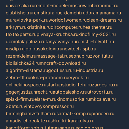
universalia.ru
remont-mebeli-moscow.ru
termomur.ru
clubfisher.ru
remstirufa.ru
erdamchi.ru
doramamama.ru
muraviovka-park.ru
worldofwoman.ru
clean-dreams.ru
arkrym.ru
kristinita.ru
dircomputer.ru
healthenter.ru
textexperts.ru
pivnaya-kruzhka.ru
kinofilmy-2021.ru
demolalapaluza.ru
tanyavanya.ru
remstir-tolyatti.ru
msdip.ru
jdol.ru
sokolovr.ru
newtech-spb.ru
rezemkleim.ru
massage-tai.ru
seonub.ru
zvonitut.ru
biolisichka24.ru
mncraft-download.ru
algoritm-sistema.ru
godflesh.ru
ru-industria.ru
zebra-tlt.ru
okna-proficom.ru
erynok.ru
onlinekinospace.ru
startupstudio-fefu.ru
zarges-ru.ru
gegenjustizunrecht.ru
autobalashov.ru
utrovortu.ru
spiski-firm.ru
elara-m.ru
kinomusorka.ru
mkcslava.ru
2bets.ru
vintovoykompressor.ru
birminghamvsfulham.ru
sarmat-komp.ru
pioneeri.ru
amadis-chocolate.ru
shkurki-karakulya.ru
kanotiforet.spb.ru
tutmassage.ru
ecolog.org.ru