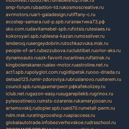
mobilvest.ru
bbd.net.ru
mebelshop.msk.ru
smp-forum.ru
bastion-td.ru
kosmoscreative.ru
avrmotors.ru
art-galadesign.ru
tiffany-c.ru
ecostep-samara.ru
d-p.spb.ru
галактика73.рф
sko.com.ru
davitamebel-spb.ru
fotsis.ru
tesiaes.ru
kokoroyari.spb.ru
blesna-kazan.ru
mossilver.ru
lenderoq.ru
sergeydobrin.ru
tochkazvuka.msk.ru
people-of-art.ru
bezzubova.ru
clubtibet.ru
orior-aks.ru
dynamoauto.ru
szk-favorit.ru
carlines.ru
flatnsk.ru
kingbolenskaner.ru
alex-motor.ru
astroline.net.ru
act1.spb.ru
polyglot.com.ru
gidlipetsk.ru
ooo-driada.ru
detsad125.ru
mir-zdoroviya.ru
bruslanovo.ru
siterem.ru
council.spb.ru
лодкипатриот.рф
kafekolizey.ru
iclub.net.ru
gazon-easy.ru
sugarepilekb.ru
grinox.ru
pylesostineco.ru
msts-ozarenie.ru
kameryjooan.ru
artemovskij.ru
dopler.spb.ru
aid70.ru
metall-perm.ru
ndm.msk.ru
ratingzooshop.ru
apiaccess.ru
globalautotrade.info
bezverhovskoe.ru
drsschool.ru