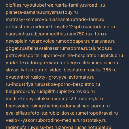
dizfiles.ru
youtubefree.ru
aria-family.ru
roadli.ru
planeta-samara.ru
mysmartbuy.ru
matrasy-kemerovo.ru
ashanet.ru
trade-farm.ru
dotcustoms.ru
domizbrusa9x12spb.ru
autodamp.ru
narasimha.ru
djcommodities.ru
nv750.ru
x-ton.ru
newsplain.ru
cardvoice.ru
modopaper.ru
manunae.ru
gbget.ru
alfeihavsalnassr.ru
madoma.ru
tajuncos.ru
petrovkasports.ru
porno-online-besplatno.ru
splclub.ru
york-life.ru
doroga-expo.ru
ribery.ru
cleanmedicine.ru
slovar-ivrit.ru
porno-video-besplatno.ru
seks-365.ru
ovucontrol.ru
sloty-igrovyye-avtomaty.ru
ru-industriya.ru
russkoe-porno-besplatno.ru
belgorod-day.ru
digilith.ru
pichkurovlab.ru
medic-today.ru
taksu.ru
comp123.ru
don-ykt.ru
teensvoice.ru
imgsharing.ru
domashnee-porno.ru
eva-elfie.ru
foto-tur.ru
biz-doska.ru
metropoltravel.ru
veslo-i-yakor.ru
borodino-media.ru
rostotsky.ru
regionufa.ru
weiss-bet.ru
zaryna.ru
casinotablet.ru