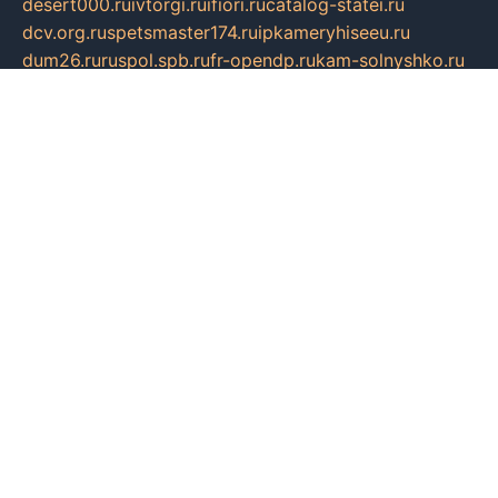
desert000.ru
ivtorgi.ru
ifiori.ru
catalog-statei.ru
dcv.org.ru
spetsmaster174.ru
ipkameryhiseeu.ru
dum26.ru
ruspol.spb.ru
fr-opendp.ru
kam-solnyshko.ru
cheyenne-arapaho.ru
sevzapmetal.spb.ru
ted-lapidus.spb.ru
parasite-eliminator.ru
sigma-complete.ru
modernworld.ru
dama-moda.ru
eholot-group.ru
sk-nvkz.ru
DRONGOLD.RU
democratia2.ru
i-farmer.ru
mass-sport.org
jablonex.spb.ru
bookmess.ru
linkword.ru
refineua.com.ru
cs-spec.net.ru
altay-mebel.ru
DNK-THEATRE.RU
mechaniks.spb.ru
ipcamtechage.ru
skosta.ru
a-sun.ru
stroy-ldsp.ru
snowlands.org.ru
childrensshoes.ru
mrlizzy.ru
mebelsofiakrd.ru
bulizhenko.ru
rumantick.net.ru
mtszerno.ru
daily-fishing.ru
glushiteli-v-spb.ru
megasat.org.ru
localization.net.ru
flyingfish.pp.ru
ds5teremok.ru
aclib.spb.ru
komissionka30.ru
mag-profit.ru
icentre-74.ru
leasing-nsk.ru
hd39.ru
rcd.com.ru