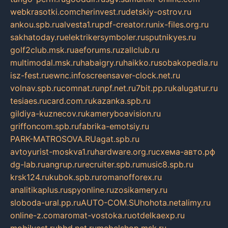
webkrasotki.com
cherinvest.ru
detskiy-ostrov.ru
ankou.spb.ru
alvesta1.ru
pdf-creator.ru
nix-files.org.ru
sakhatoday.ru
elektrikersymboler.ru
sputnikyes.ru
golf2club.msk.ru
aeforums.ru
zallclub.ru
multimodal.msk.ru
habaigry.ru
haikko.ru
sobakopedia.ru
isz-fest.ru
ewnc.info
screensaver-clock.net.ru
volnav.spb.ru
comnat.ru
npf.net.ru
7bit.pp.ru
kalugatur.ru
tesiaes.ru
card.com.ru
kazanka.spb.ru
gildiya-kuznecov.ru
kameryboavision.ru
griffoncom.spb.ru
fabrika-emotsiy.ru
PARK-MATROSOVA.RU
agat.spb.ru
avtoyurist-moskva1.ru
hardware.org.ru
схема-авто.рф
dg-lab.ru
angrup.ru
recruiter.spb.ru
music8.spb.ru
krsk124.ru
kubok.spb.ru
romanofforex.ru
analitikaplus.ru
spyonline.ru
zosikamery.ru
sloboda-ural.pp.ru
AUTO-COM.SU
hohota.net
alimy.ru
online-z.com
aromat-vostoka.ru
otdelkaexp.ru