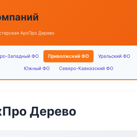
омпаний
стерская АрхПро Дерево
ро-Западный ФО
Приволжский ФО
Уральский ФО
Южный ФО
Северо-Кавказский ФО
хПро Дерево