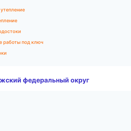
 утепление
епление
одостоки
е работы под ключ
оки
лжский федеральный округ