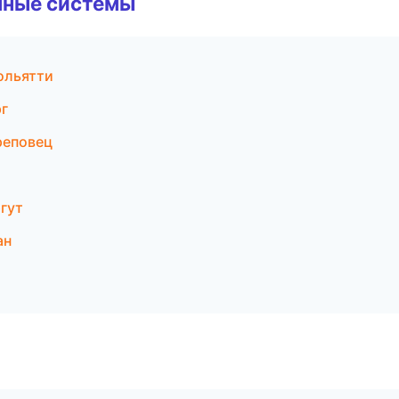
чные системы
ольятти
г
реповец
гут
ан