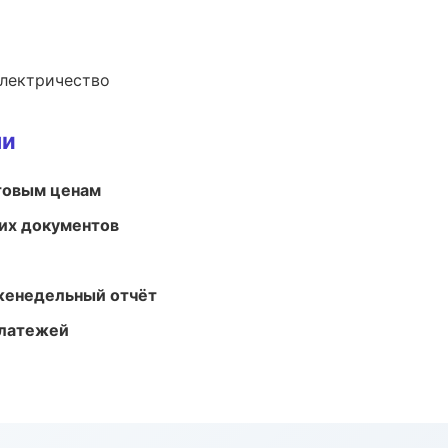
электричество
ми
птовым ценам
их документов
женедельный отчёт
платежей