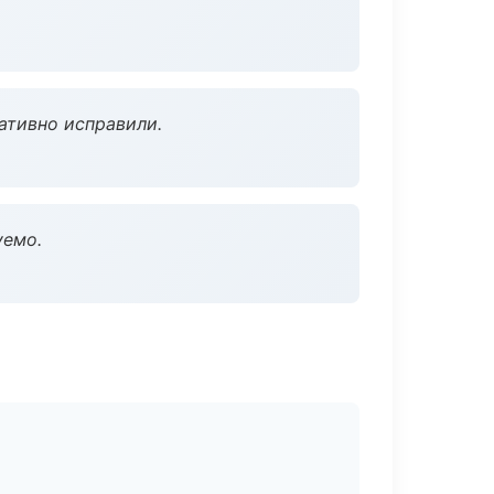
ативно исправили.
уемо.