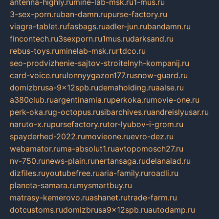
antenna-highly.ru
mine-lab-msk.ru
1-mus.ru
3-sex-porn.ru
ban-damn.ru
purse-factory.ru
viagra-tablet.ru
fasbags.ru
adler-jun.ru
bandamn.ru
fincontech.ru
3sexporn.ru
1mus.ru
darksand.ru
rebus-toys.ru
minelab-msk.ru
rtdco.ru
seo-prodvizhenie-sajtov-stroitelnyh-kompanij.ru
card-voice.ru
rulonnyygazon177.ru
snow-guard.ru
domizbrusa-9x12spb.ru
demaholding.ru
aalse.ru
a380club.ru
argentinamia.ru
perkoka.ru
movie-one.ru
perk-oka.ru
g-octopus.ru
sibarchives.ru
andreislyusar.ru
naruto-x.ru
pursefactory.ru
tor-lyubov-i-grom.ru
spayderhed-2022.ru
movieone.ru
evro-dez.ru
webamator.ru
ma-absolut1.ru
avtopomosch27.ru
nv-750.ru
news-plain.ru
nertansaga.ru
delanalad.ru
dizfiles.ru
youtubefree.ru
aria-family.ru
roadli.ru
planeta-samara.ru
mysmartbuy.ru
matrasy-kemerovo.ru
ashanet.ru
trade-farm.ru
dotcustoms.ru
domizbrusa9x12spb.ru
autodamp.ru