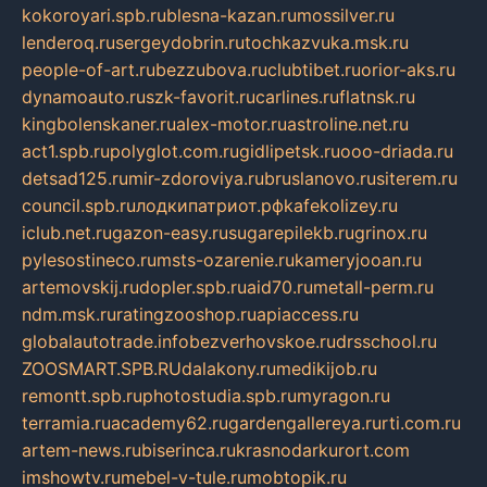
kokoroyari.spb.ru
blesna-kazan.ru
mossilver.ru
lenderoq.ru
sergeydobrin.ru
tochkazvuka.msk.ru
people-of-art.ru
bezzubova.ru
clubtibet.ru
orior-aks.ru
dynamoauto.ru
szk-favorit.ru
carlines.ru
flatnsk.ru
kingbolenskaner.ru
alex-motor.ru
astroline.net.ru
act1.spb.ru
polyglot.com.ru
gidlipetsk.ru
ooo-driada.ru
detsad125.ru
mir-zdoroviya.ru
bruslanovo.ru
siterem.ru
council.spb.ru
лодкипатриот.рф
kafekolizey.ru
iclub.net.ru
gazon-easy.ru
sugarepilekb.ru
grinox.ru
pylesostineco.ru
msts-ozarenie.ru
kameryjooan.ru
artemovskij.ru
dopler.spb.ru
aid70.ru
metall-perm.ru
ndm.msk.ru
ratingzooshop.ru
apiaccess.ru
globalautotrade.info
bezverhovskoe.ru
drsschool.ru
ZOOSMART.SPB.RU
dalakony.ru
medikijob.ru
remontt.spb.ru
photostudia.spb.ru
myragon.ru
terramia.ru
academy62.ru
gardengallereya.ru
rti.com.ru
artem-news.ru
biserinca.ru
krasnodarkurort.com
imshowtv.ru
mebel-v-tule.ru
mobtopik.ru