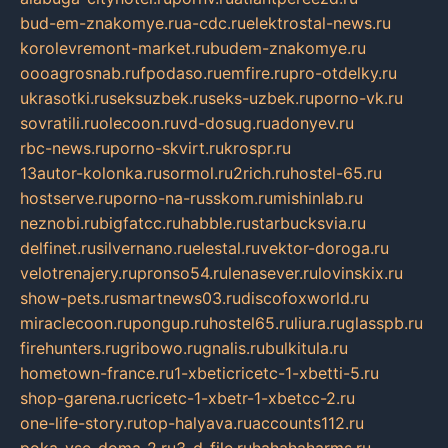
bud-em-znakomye.ru
a-cdc.ru
elektrostal-news.ru
korolevremont-market.ru
budem-znakomye.ru
oooagrosnab.ru
fpodaso.ru
emfire.ru
pro-otdelky.ru
ukrasotki.ru
seksuzbek.ru
seks-uzbek.ru
porno-vk.ru
sovratili.ru
olecoon.ru
vd-dosug.ru
adonyev.ru
rbc-news.ru
porno-skvirt.ru
krospr.ru
13autor-kolonka.ru
sormol.ru
2rich.ru
hostel-65.ru
hostserve.ru
porno-na-russkom.ru
mishinlab.ru
neznobi.ru
bigfatcc.ru
habble.ru
starbucksvia.ru
delfinet.ru
silvernano.ru
elestal.ru
vektor-doroga.ru
velotrenajery.ru
pronso54.ru
lenasever.ru
lovinskix.ru
show-pets.ru
smartnews03.ru
discofoxworld.ru
miraclecoon.ru
pongup.ru
hostel65.ru
liura.ru
glasspb.ru
firehunters.ru
gribowo.ru
gnalis.ru
bulkitula.ru
hometown-france.ru
1-xbeticricetc-1-xbetti-5.ru
shop-garena.ru
cricetc-1-xbetr-1-xbetcc-2.ru
one-life-story.ru
top-halyava.ru
accounts112.ru
poka-vse-doma-2.ru
3-d-file.ru
hahahaharms.ru