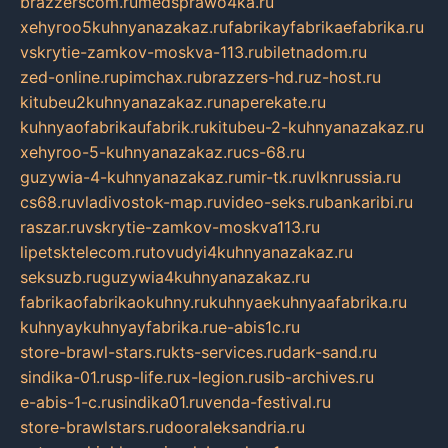
brazzerscom.ru
medsprawo4ka.ru
xehyroo5kuhnyanazakaz.ru
fabrikayfabrikaefabrika.ru
vskrytie-zamkov-moskva-113.ru
biletnadom.ru
zed-online.ru
pimchax.ru
brazzers-hd.ru
z-host.ru
kitubeu2kuhnyanazakaz.ru
naperekate.ru
kuhnyaofabrikaufabrik.ru
kitubeu-2-kuhnyanazakaz.ru
xehyroo-5-kuhnyanazakaz.ru
cs-68.ru
guzywia-4-kuhnyanazakaz.ru
mir-tk.ru
vlknrussia.ru
cs68.ru
vladivostok-map.ru
video-seks.ru
bankaribi.ru
raszar.ru
vskrytie-zamkov-moskva113.ru
lipetsktelecom.ru
tovudyi4kuhnyanazakaz.ru
seksuzb.ru
guzywia4kuhnyanazakaz.ru
fabrikaofabrikaokuhny.ru
kuhnyaekuhnyaafabrika.ru
kuhnyaykuhnyayfabrika.ru
e-abis1c.ru
store-brawl-stars.ru
kts-services.ru
dark-sand.ru
sindika-01.ru
sp-life.ru
x-legion.ru
sib-archives.ru
e-abis-1-c.ru
sindika01.ru
venda-festival.ru
store-brawlstars.ru
dooraleksandria.ru