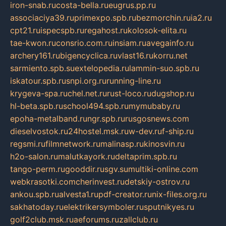
iron-snab.ru
costa-bella.ru
eugrus.pp.ru
associaciya39.ru
primexpo.spb.ru
bezmorchin.ru
ia2.ru
cpt21.ru
ispecspb.ru
regahost.ru
kolosok-elita.ru
tae-kwon.ru
consrio.com.ru
insiam.ru
avegainfo.ru
archery161.ru
bigencyclica.ru
vlast16.ru
korru.net
sarmiento.spb.su
extelopedia.ru
lammin-suo.spb.ru
iskatour.spb.ru
snpi.org.ru
running-line.ru
krygeva-spa.ru
chel.net.ru
rust-loco.ru
dugshop.ru
hl-beta.spb.ru
school494.spb.ru
mymubaby.ru
epoha-metalband.ru
ngr.spb.ru
rusgosnews.com
dieselvostok.ru
24hostel.msk.ru
w-dev.ru
f-ship.ru
regsmi.ru
filmnetwork.ru
malinasp.ru
kinosvin.ru
h2o-salon.ru
malutkayork.ru
deltaprim.spb.ru
tango-perm.ru
gooddir.ru
sgv.su
multiki-online.com
webkrasotki.com
cherinvest.ru
detskiy-ostrov.ru
ankou.spb.ru
alvesta1.ru
pdf-creator.ru
nix-files.org.ru
sakhatoday.ru
elektrikersymboler.ru
sputnikyes.ru
golf2club.msk.ru
aeforums.ru
zallclub.ru