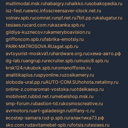
multimodal.msk.ru
habaigry.ru
haikko.ru
sobakopedia.ru
isz-fest.ru
ewnc.info
screensaver-clock.net.ru
volnav.spb.ru
comnat.ru
npf.net.ru
7bit.pp.ru
kalugatur.ru
tesiaes.ru
card.com.ru
kazanka.spb.ru
gildiya-kuznecov.ru
kameryboavision.ru
griffoncom.spb.ru
fabrika-emotsiy.ru
PARK-MATROSOVA.RU
agat.spb.ru
avtoyurist-moskva1.ru
hardware.org.ru
схема-авто.рф
dg-lab.ru
angrup.ru
recruiter.spb.ru
music8.spb.ru
krsk124.ru
kubok.spb.ru
romanofforex.ru
analitikaplus.ru
spyonline.ru
zosikamery.ru
sloboda-ural.pp.ru
AUTO-COM.SU
hohota.net
alimy.ru
online-z.com
aromat-vostoka.ru
otdelkaexp.ru
mobilvest.ru
bbd.net.ru
mebelshop.msk.ru
smp-forum.ru
bastion-td.ru
kosmoscreative.ru
avrmotors.ru
art-galadesign.ru
tiffany-c.ru
ecostep-samara.ru
d-p.spb.ru
галактика73.рф
sko.com.ru
davitamebel-spb.ru
fotsis.ru
tesiaes.ru