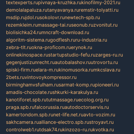
textexperts.ru
pivnaya-kruzhka.ru
kinofilmy-2021.ru
demolalapaluza.ru
tanyavanya.ru
remstir-tolyatti.ru
msdip.ru
jdol.ru
sokolovr.ru
newtech-spb.ru
rezemkleim.ru
massage-tai.ru
seonub.ru
zvonitut.ru
biolisichka24.ru
mncraft-download.ru
algoritm-sistema.ru
godflesh.ru
ru-industria.ru
zebra-tlt.ru
okna-proficom.ru
erynok.ru
onlinekinospace.ru
startupstudio-fefu.ru
zarges-ru.ru
gegenjustizunrecht.ru
autobalashov.ru
utrovortu.ru
spiski-firm.ru
elara-m.ru
kinomusorka.ru
mkcslava.ru
2bets.ru
vintovoykompressor.ru
birminghamvsfulham.ru
sarmat-komp.ru
pioneeri.ru
amadis-chocolate.ru
shkurki-karakulya.ru
kanotiforet.spb.ru
tutmassage.ru
ecolog.org.ru
praga.spb.ru
falcorussia.ru
autodoctorservis.ru
kamertondom.spb.ru
net-life.net.ru
avto-vozim.ru
sakhcamera.ru
alliance-electro.spb.ru
stroyavt.ru
controlweb1.ru
tdsak74.ru
kinzozo-ru.ru
kvotka.ru