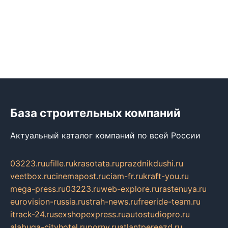
База строительных компаний
Актуальный каталог компаний по всей России
03223.ru
ufille.ru
krasotata.ru
prazdnikdushi.ru
veetbox.ru
cinemapost.ru
ciam-fr.ru
kraft-you.ru
mega-press.ru
03223.ru
web-explore.ru
rastenuya.ru
eurovision-russia.ru
strah-news.ru
freeride-team.ru
itrack-24.ru
sexshopexpress.ru
autostudiopro.ru
alabuga-cityhotel.ru
pornv.ru
atlantpereezd.ru