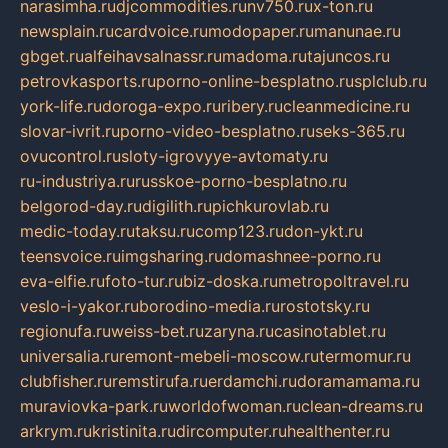
narasimha.ru
djcommodities.ru
nv750.ru
x-ton.ru
newsplain.ru
cardvoice.ru
modopaper.ru
manunae.ru
gbget.ru
alfeihavsalnassr.ru
madoma.ru
tajuncos.ru
petrovkasports.ru
porno-online-besplatno.ru
splclub.ru
york-life.ru
doroga-expo.ru
ribery.ru
cleanmedicine.ru
slovar-ivrit.ru
porno-video-besplatno.ru
seks-365.ru
ovucontrol.ru
sloty-igrovyye-avtomaty.ru
ru-industriya.ru
russkoe-porno-besplatno.ru
belgorod-day.ru
digilith.ru
pichkurovlab.ru
medic-today.ru
taksu.ru
comp123.ru
don-ykt.ru
teensvoice.ru
imgsharing.ru
domashnee-porno.ru
eva-elfie.ru
foto-tur.ru
biz-doska.ru
metropoltravel.ru
veslo-i-yakor.ru
borodino-media.ru
rostotsky.ru
regionufa.ru
weiss-bet.ru
zaryna.ru
casinotablet.ru
universalia.ru
remont-mebeli-moscow.ru
termomur.ru
clubfisher.ru
remstirufa.ru
erdamchi.ru
doramamama.ru
muraviovka-park.ru
worldofwoman.ru
clean-dreams.ru
arkrym.ru
kristinita.ru
dircomputer.ru
healthenter.ru