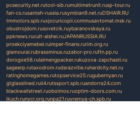
pcsecurity.net.ru
tool-sib.ru
multimetrunit.ru
sp-tour.ru
fan-cs.ru
santeh-russia.ru
symbian9.net.ru
DSHAIR.RU
tmmotors.spb.ru
xjocuricopii.com
musavtomat.msk.ru
obustrojdom.ru
sovetcik.ru
ybaranovskaya.ru
ppknews.ru
cult-alshei.ru
JAPANRUSSIA.RU
proekciyamebel.ru
imper-finans.ru
rim.org.ru
glamourai.ru
brassminus.ru
zabor-pro.ru
ftn.pp.ru
dorogoe58.ru
laimengpacker.ru
kuzova-zapchasti.ru
sageerp.ru
taxodrom.ru
dsrazvitie.ru
hardcity.net.ru
ratinghomegames.ru
topservice25.ru
gubernyan.ru
gtglasslined.ru
ii4.ru
tssport.spb.ru
andorra24.com
blackwallstreet.ru
oboimos.ru
optim-doors.com.ru
ikuch.ru
nycr.org.ru
npa21.ru
vremya-ch.spb.ru
desert000.ru
ivtorgi.ru
ifiori.ru
catalog-statei.ru
dcv.org.ru
spetsmaster174.ru
ipkameryhiseeu.ru
dum26.ru
ruspol.spb.ru
fr-opendp.ru
kam-solnyshko.ru
cheyenne-arapaho.ru
sevzapmetal.spb.ru
ted-lapidus.spb.ru
parasite-eliminator.ru