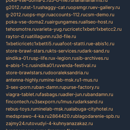
g2012.ru
tst-1.ru
shaggy-cat.ru
opsmgr.ru
ev-gallery.ru
g-2012.ru
ops-mgr.ru
accounts-112.ru
csm-demo.ru
poka-vse-doma2.ru
airgungames.ru
allseo-host.ru
tehosmotre.ru
varieta-yug.ru
cricetc1xbetr1xbetcc2.ru
raytor-d.ru
atillagunn.ru
3d-file.ru
1xbeticricetc1xbetti5.ru
uafoot-statti.ru
e-abis1c.ru
store-brawl-stars.ru
kts-services.ru
dark-sand.ru
sindika-01.ru
sp-life.ru
x-legion.ru
sib-archives.ru
e-abis-1-c.ru
sindika01.ru
venda-festival.ru
store-brawlstars.ru
dooraleksandria.ru
antenna-highly.ru
mine-lab-msk.ru
1-mus.ru
3-sex-porn.ru
ban-damn.ru
purse-factory.ru
viagra-tablet.ru
fasbags.ru
adler-jun.ru
bandamn.ru
fincontech.ru
3sexporn.ru
1mus.ru
darksand.ru
rebus-toys.ru
minelab-msk.ru
alabuga-cityhotel.ru
medsprawo-4-ka.ru
2864420.ru
blagodarenie-spb.ru
zajmy24.ru
tovudyi-4-kuhnyanazakaz.ru