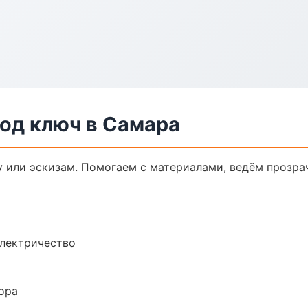
од ключ в Самара
у или эскизам. Помогаем с материалами, ведём прозр
электричество
ора