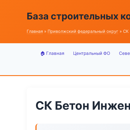
База строительных к
Главная
»
Приволжский федеральный округ
» СК
🏠 Главная
Центральный ФО
Севе
СК Бетон Инже