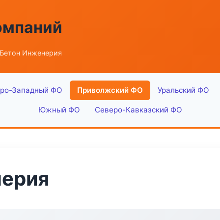
омпаний
 Бетон Инженерия
ро-Западный ФО
Приволжский ФО
Уральский ФО
Южный ФО
Северо-Кавказский ФО
нерия