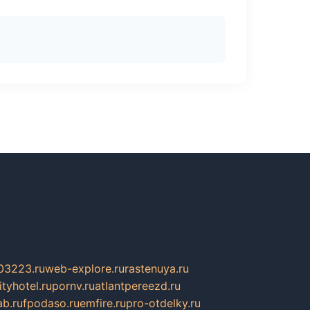
03223.ru
web-explore.ru
rastenuya.ru
tyhotel.ru
pornv.ru
atlantpereezd.ru
b.ru
fpodaso.ru
emfire.ru
pro-otdelky.ru