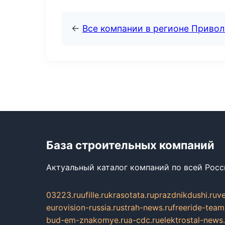
←
Все компании в регионе Приво
База строительных компаний
Актуальный каталог компаний по всей Рос
03223.ru
ufille.ru
krasotata.ru
prazdnikdushi.ru
v
eurovision-russia.ru
strah-news.ru
freeride-team
bud-em-znakomye.ru
a-cdc.ru
elektrostal-news.