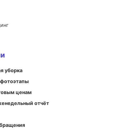
динг
ми
ая уборка
 фотоэтапы
птовым ценам
женедельный отчёт
обращения