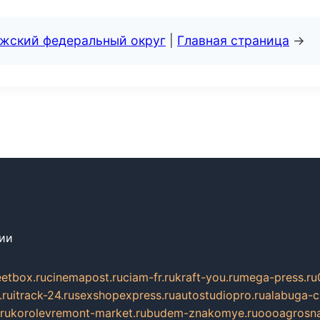
лжский федеральный округ
|
Главная страница
→
сии
eetbox.ru
cinemapost.ru
ciam-fr.ru
kraft-you.ru
mega-press.ru
.ru
itrack-24.ru
sexshopexpress.ru
autostudiopro.ru
alabuga-ci
ru
korolevremont-market.ru
budem-znakomye.ru
oooagrosna