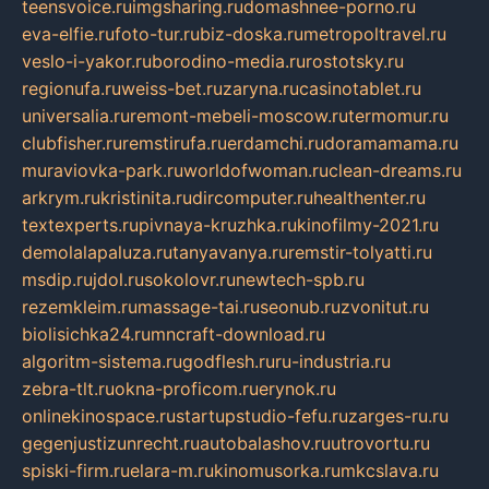
teensvoice.ru
imgsharing.ru
domashnee-porno.ru
eva-elfie.ru
foto-tur.ru
biz-doska.ru
metropoltravel.ru
veslo-i-yakor.ru
borodino-media.ru
rostotsky.ru
regionufa.ru
weiss-bet.ru
zaryna.ru
casinotablet.ru
universalia.ru
remont-mebeli-moscow.ru
termomur.ru
clubfisher.ru
remstirufa.ru
erdamchi.ru
doramamama.ru
muraviovka-park.ru
worldofwoman.ru
clean-dreams.ru
arkrym.ru
kristinita.ru
dircomputer.ru
healthenter.ru
textexperts.ru
pivnaya-kruzhka.ru
kinofilmy-2021.ru
demolalapaluza.ru
tanyavanya.ru
remstir-tolyatti.ru
msdip.ru
jdol.ru
sokolovr.ru
newtech-spb.ru
rezemkleim.ru
massage-tai.ru
seonub.ru
zvonitut.ru
biolisichka24.ru
mncraft-download.ru
algoritm-sistema.ru
godflesh.ru
ru-industria.ru
zebra-tlt.ru
okna-proficom.ru
erynok.ru
onlinekinospace.ru
startupstudio-fefu.ru
zarges-ru.ru
gegenjustizunrecht.ru
autobalashov.ru
utrovortu.ru
spiski-firm.ru
elara-m.ru
kinomusorka.ru
mkcslava.ru