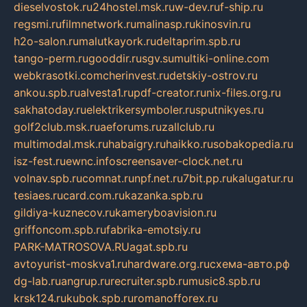
dieselvostok.ru
24hostel.msk.ru
w-dev.ru
f-ship.ru
regsmi.ru
filmnetwork.ru
malinasp.ru
kinosvin.ru
h2o-salon.ru
malutkayork.ru
deltaprim.spb.ru
tango-perm.ru
gooddir.ru
sgv.su
multiki-online.com
webkrasotki.com
cherinvest.ru
detskiy-ostrov.ru
ankou.spb.ru
alvesta1.ru
pdf-creator.ru
nix-files.org.ru
sakhatoday.ru
elektrikersymboler.ru
sputnikyes.ru
golf2club.msk.ru
aeforums.ru
zallclub.ru
multimodal.msk.ru
habaigry.ru
haikko.ru
sobakopedia.ru
isz-fest.ru
ewnc.info
screensaver-clock.net.ru
volnav.spb.ru
comnat.ru
npf.net.ru
7bit.pp.ru
kalugatur.ru
tesiaes.ru
card.com.ru
kazanka.spb.ru
gildiya-kuznecov.ru
kameryboavision.ru
griffoncom.spb.ru
fabrika-emotsiy.ru
PARK-MATROSOVA.RU
agat.spb.ru
avtoyurist-moskva1.ru
hardware.org.ru
схема-авто.рф
dg-lab.ru
angrup.ru
recruiter.spb.ru
music8.spb.ru
krsk124.ru
kubok.spb.ru
romanofforex.ru