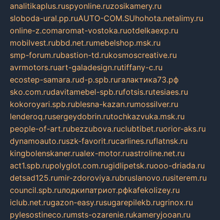
analitikaplus.ru
spyonline.ru
zosikamery.ru
sloboda-ural.pp.ru
AUTO-COM.SU
hohota.net
alimy.ru
online-z.com
aromat-vostoka.ru
otdelkaexp.ru
mobilvest.ru
bbd.net.ru
mebelshop.msk.ru
smp-forum.ru
bastion-td.ru
kosmoscreative.ru
avrmotors.ru
art-galadesign.ru
tiffany-c.ru
ecostep-samara.ru
d-p.spb.ru
галактика73.рф
sko.com.ru
davitamebel-spb.ru
fotsis.ru
tesiaes.ru
kokoroyari.spb.ru
blesna-kazan.ru
mossilver.ru
lenderoq.ru
sergeydobrin.ru
tochkazvuka.msk.ru
people-of-art.ru
bezzubova.ru
clubtibet.ru
orior-aks.ru
dynamoauto.ru
szk-favorit.ru
carlines.ru
flatnsk.ru
kingbolenskaner.ru
alex-motor.ru
astroline.net.ru
act1.spb.ru
polyglot.com.ru
gidlipetsk.ru
ooo-driada.ru
detsad125.ru
mir-zdoroviya.ru
bruslanovo.ru
siterem.ru
council.spb.ru
лодкипатриот.рф
kafekolizey.ru
iclub.net.ru
gazon-easy.ru
sugarepilekb.ru
grinox.ru
pylesostineco.ru
msts-ozarenie.ru
kameryjooan.ru