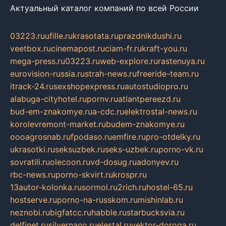
Актуальный каталог компаний по всей России
03223.ru
ufille.ru
krasotata.ru
prazdnikdushi.ru
veetbox.ru
cinemapost.ru
ciam-fr.ru
kraft-you.ru
mega-press.ru
03223.ru
web-explore.ru
rastenuya.ru
eurovision-russia.ru
strah-news.ru
freeride-team.ru
itrack-24.ru
sexshopexpress.ru
autostudiopro.ru
alabuga-cityhotel.ru
pornv.ru
atlantpereezd.ru
bud-em-znakomye.ru
a-cdc.ru
elektrostal-news.ru
korolevremont-market.ru
budem-znakomye.ru
oooagrosnab.ru
fpodaso.ru
emfire.ru
pro-otdelky.ru
ukrasotki.ru
seksuzbek.ru
seks-uzbek.ru
porno-vk.ru
sovratili.ru
olecoon.ru
vd-dosug.ru
adonyev.ru
rbc-news.ru
porno-skvirt.ru
krospr.ru
13autor-kolonka.ru
sormol.ru
2rich.ru
hostel-65.ru
hostserve.ru
porno-na-russkom.ru
mishinlab.ru
neznobi.ru
bigfatcc.ru
habble.ru
starbucksvia.ru
delfinet.ru
silvernano.ru
elestal.ru
vektor-doroga.ru