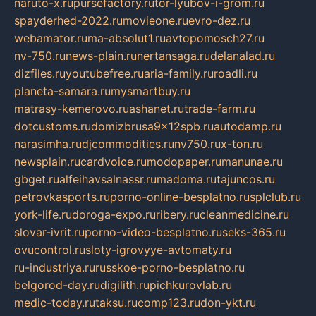
naruto-x.ru
pursefactory.ru
tor-lyubov-i-grom.ru
spayderhed-2022.ru
movieone.ru
evro-dez.ru
webamator.ru
ma-absolut1.ru
avtopomosch27.ru
nv-750.ru
news-plain.ru
nertansaga.ru
delanalad.ru
dizfiles.ru
youtubefree.ru
aria-family.ru
roadli.ru
planeta-samara.ru
mysmartbuy.ru
matrasy-kemerovo.ru
ashanet.ru
trade-farm.ru
dotcustoms.ru
domizbrusa9x12spb.ru
autodamp.ru
narasimha.ru
djcommodities.ru
nv750.ru
x-ton.ru
newsplain.ru
cardvoice.ru
modopaper.ru
manunae.ru
gbget.ru
alfeihavsalnassr.ru
madoma.ru
tajuncos.ru
petrovkasports.ru
porno-online-besplatno.ru
splclub.ru
york-life.ru
doroga-expo.ru
ribery.ru
cleanmedicine.ru
slovar-ivrit.ru
porno-video-besplatno.ru
seks-365.ru
ovucontrol.ru
sloty-igrovyye-avtomaty.ru
ru-industriya.ru
russkoe-porno-besplatno.ru
belgorod-day.ru
digilith.ru
pichkurovlab.ru
medic-today.ru
taksu.ru
comp123.ru
don-ykt.ru