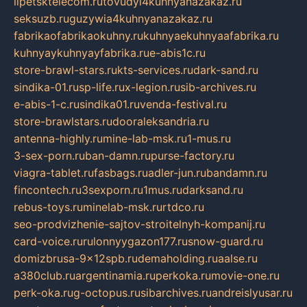
lipetsktelecom.ru
tovudyi4kuhnyanazakaz.ru
seksuzb.ru
guzywia4kuhnyanazakaz.ru
fabrikaofabrikaokuhny.ru
kuhnyaekuhnyaafabrika.ru
kuhnyaykuhnyayfabrika.ru
e-abis1c.ru
store-brawl-stars.ru
kts-services.ru
dark-sand.ru
sindika-01.ru
sp-life.ru
x-legion.ru
sib-archives.ru
e-abis-1-c.ru
sindika01.ru
venda-festival.ru
store-brawlstars.ru
dooraleksandria.ru
antenna-highly.ru
mine-lab-msk.ru
1-mus.ru
3-sex-porn.ru
ban-damn.ru
purse-factory.ru
viagra-tablet.ru
fasbags.ru
adler-jun.ru
bandamn.ru
fincontech.ru
3sexporn.ru
1mus.ru
darksand.ru
rebus-toys.ru
minelab-msk.ru
rtdco.ru
seo-prodvizhenie-sajtov-stroitelnyh-kompanij.ru
card-voice.ru
rulonnyygazon177.ru
snow-guard.ru
domizbrusa-9x12spb.ru
demaholding.ru
aalse.ru
a380club.ru
argentinamia.ru
perkoka.ru
movie-one.ru
perk-oka.ru
g-octopus.ru
sibarchives.ru
andreislyusar.ru