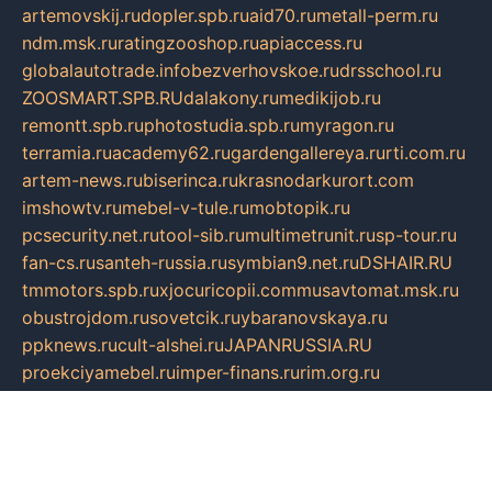
artemovskij.ru
dopler.spb.ru
aid70.ru
metall-perm.ru
ndm.msk.ru
ratingzooshop.ru
apiaccess.ru
globalautotrade.info
bezverhovskoe.ru
drsschool.ru
ZOOSMART.SPB.RU
dalakony.ru
medikijob.ru
remontt.spb.ru
photostudia.spb.ru
myragon.ru
terramia.ru
academy62.ru
gardengallereya.ru
rti.com.ru
artem-news.ru
biserinca.ru
krasnodarkurort.com
imshowtv.ru
mebel-v-tule.ru
mobtopik.ru
pcsecurity.net.ru
tool-sib.ru
multimetrunit.ru
sp-tour.ru
fan-cs.ru
santeh-russia.ru
symbian9.net.ru
DSHAIR.RU
tmmotors.spb.ru
xjocuricopii.com
musavtomat.msk.ru
obustrojdom.ru
sovetcik.ru
ybaranovskaya.ru
ppknews.ru
cult-alshei.ru
JAPANRUSSIA.RU
proekciyamebel.ru
imper-finans.ru
rim.org.ru
glamourai.ru
brassminus.ru
zabor-pro.ru
ftn.pp.ru
dorogoe58.ru
laimengpacker.ru
kuzova-zapchasti.ru
sageerp.ru
taxodrom.ru
dsrazvitie.ru
hardcity.net.ru
ratinghomegames.ru
topservice25.ru
gubernyan.ru