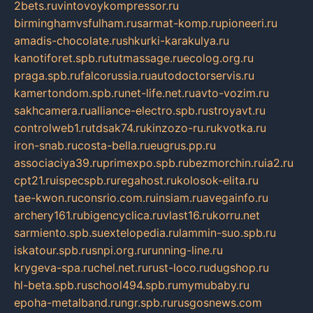
2bets.ru
vintovoykompressor.ru
birminghamvsfulham.ru
sarmat-komp.ru
pioneeri.ru
amadis-chocolate.ru
shkurki-karakulya.ru
kanotiforet.spb.ru
tutmassage.ru
ecolog.org.ru
praga.spb.ru
falcorussia.ru
autodoctorservis.ru
kamertondom.spb.ru
net-life.net.ru
avto-vozim.ru
sakhcamera.ru
alliance-electro.spb.ru
stroyavt.ru
controlweb1.ru
tdsak74.ru
kinzozo-ru.ru
kvotka.ru
iron-snab.ru
costa-bella.ru
eugrus.pp.ru
associaciya39.ru
primexpo.spb.ru
bezmorchin.ru
ia2.ru
cpt21.ru
ispecspb.ru
regahost.ru
kolosok-elita.ru
tae-kwon.ru
consrio.com.ru
insiam.ru
avegainfo.ru
archery161.ru
bigencyclica.ru
vlast16.ru
korru.net
sarmiento.spb.su
extelopedia.ru
lammin-suo.spb.ru
iskatour.spb.ru
snpi.org.ru
running-line.ru
krygeva-spa.ru
chel.net.ru
rust-loco.ru
dugshop.ru
hl-beta.spb.ru
school494.spb.ru
mymubaby.ru
epoha-metalband.ru
ngr.spb.ru
rusgosnews.com