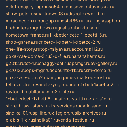
velotrenajery.ru
pronso54.ru
lenasever.ru
lovinskix.ru
show-pets.ru
smartnews03.ru
discofoxworld.ru
miraclecoon.ru
pongup.ru
hostel65.ru
liura.ru
glasspb.ru
firehunters.ru
gribowo.ru
gnalis.ru
bulkitula.ru
hometown-france.ru
1-xbeticricetc-1-xbetti-5.ru
shop-garena.ru
cricetc-1-xbetr-1-xbetcc-2.ru
one-life-story.ru
top-halyava.ru
accounts112.ru
poka-vse-doma-2.ru
3-d-file.ru
hahahaharms.ru
g2012.ru
tst-1.ru
shaggy-cat.ru
opsmgr.ru
ev-gallery.ru
g-2012.ru
ops-mgr.ru
accounts-112.ru
csm-demo.ru
poka-vse-doma2.ru
airgungames.ru
allseo-host.ru
tehosmotre.ru
varieta-yug.ru
cricetc1xbetr1xbetcc2.ru
raytor-d.ru
atillagunn.ru
3d-file.ru
1xbeticricetc1xbetti5.ru
uafoot-statti.ru
e-abis1c.ru
store-brawl-stars.ru
kts-services.ru
dark-sand.ru
sindika-01.ru
sp-life.ru
x-legion.ru
sib-archives.ru
e-abis-1-c.ru
sindika01.ru
venda-festival.ru