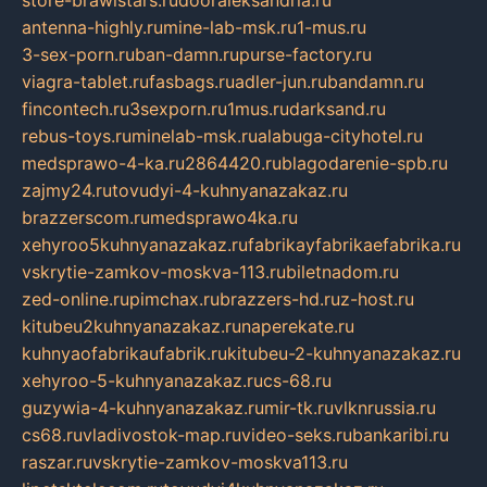
store-brawlstars.ru
dooraleksandria.ru
antenna-highly.ru
mine-lab-msk.ru
1-mus.ru
3-sex-porn.ru
ban-damn.ru
purse-factory.ru
viagra-tablet.ru
fasbags.ru
adler-jun.ru
bandamn.ru
fincontech.ru
3sexporn.ru
1mus.ru
darksand.ru
rebus-toys.ru
minelab-msk.ru
alabuga-cityhotel.ru
medsprawo-4-ka.ru
2864420.ru
blagodarenie-spb.ru
zajmy24.ru
tovudyi-4-kuhnyanazakaz.ru
brazzerscom.ru
medsprawo4ka.ru
xehyroo5kuhnyanazakaz.ru
fabrikayfabrikaefabrika.ru
vskrytie-zamkov-moskva-113.ru
biletnadom.ru
zed-online.ru
pimchax.ru
brazzers-hd.ru
z-host.ru
kitubeu2kuhnyanazakaz.ru
naperekate.ru
kuhnyaofabrikaufabrik.ru
kitubeu-2-kuhnyanazakaz.ru
xehyroo-5-kuhnyanazakaz.ru
cs-68.ru
guzywia-4-kuhnyanazakaz.ru
mir-tk.ru
vlknrussia.ru
cs68.ru
vladivostok-map.ru
video-seks.ru
bankaribi.ru
raszar.ru
vskrytie-zamkov-moskva113.ru