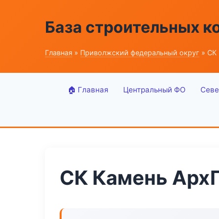
База строительных к
Главная
»
Приволжский федеральный округ
» СК
🏠 Главная
Центральный ФО
Севе
СК Камень Арх