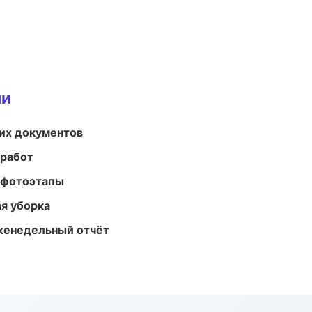
ми
их документов
 работ
 фотоэтапы
ая уборка
женедельный отчёт