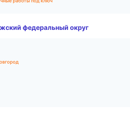
чные работы под ключ
лжский федеральный округ
Новгород