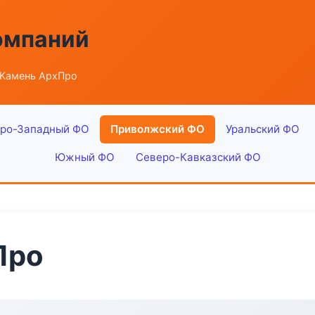
омпаний
 Камень АрхПро
ро-Западный ФО
Приволжский ФО
Уральский ФО
Южный ФО
Северо-Кавказский ФО
Про