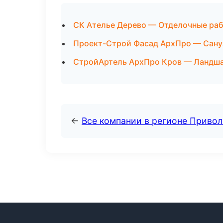
СК Ателье Дерево — Отделочные раб
Проект-Строй Фасад АрхПро — Сануз
СтройАртель АрхПро Кров — Ландшаф
←
Все компании в регионе Приво