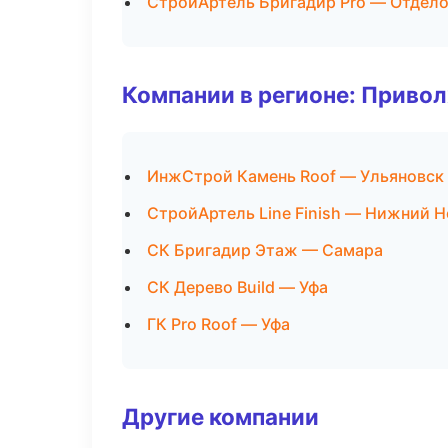
СтройАртель Бригадир Pro — Отдело
Компании в регионе: Приво
ИнжСтрой Камень Roof — Ульяновск
СтройАртель Line Finish — Нижний 
СК Бригадир Этаж — Самара
СК Дерево Build — Уфа
ГК Pro Roof — Уфа
Другие компании