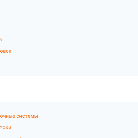
а
овск
лочные системы
стоки