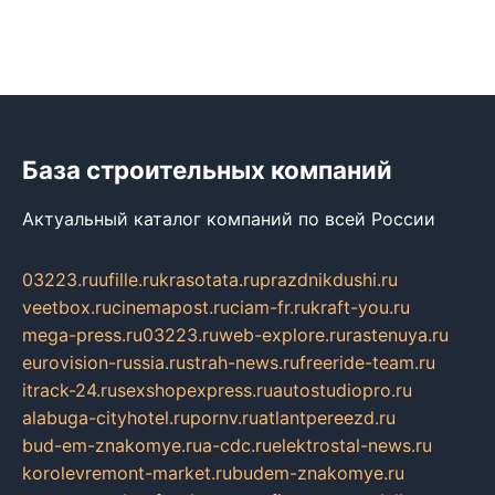
База строительных компаний
Актуальный каталог компаний по всей России
03223.ru
ufille.ru
krasotata.ru
prazdnikdushi.ru
veetbox.ru
cinemapost.ru
ciam-fr.ru
kraft-you.ru
mega-press.ru
03223.ru
web-explore.ru
rastenuya.ru
eurovision-russia.ru
strah-news.ru
freeride-team.ru
itrack-24.ru
sexshopexpress.ru
autostudiopro.ru
alabuga-cityhotel.ru
pornv.ru
atlantpereezd.ru
bud-em-znakomye.ru
a-cdc.ru
elektrostal-news.ru
korolevremont-market.ru
budem-znakomye.ru