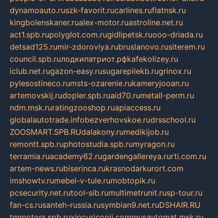
dynamoauto.ru
szk-favorit.ru
carlines.ru
flatnsk.ru
kingbolenskaner.ru
alex-motor.ru
astroline.net.ru
act1.spb.ru
polyglot.com.ru
gidlipetsk.ru
ooo-driada.ru
detsad125.ru
mir-zdoroviya.ru
bruslanovo.ru
siterem.ru
council.spb.ru
лодкипатриот.рф
kafekolizey.ru
iclub.net.ru
gazon-easy.ru
sugarepilekb.ru
grinox.ru
pylesostineco.ru
msts-ozarenie.ru
kameryjooan.ru
artemovskij.ru
dopler.spb.ru
aid70.ru
metall-perm.ru
ndm.msk.ru
ratingzooshop.ru
apiaccess.ru
globalautotrade.info
bezverhovskoe.ru
drsschool.ru
ZOOSMART.SPB.RU
dalakony.ru
medikijob.ru
remontt.spb.ru
photostudia.spb.ru
myragon.ru
terramia.ru
academy62.ru
gardengallereya.ru
rti.com.ru
artem-news.ru
biserinca.ru
krasnodarkurort.com
imshowtv.ru
mebel-v-tule.ru
mobtopik.ru
pcsecurity.net.ru
tool-sib.ru
multimetrunit.ru
sp-tour.ru
fan-cs.ru
santeh-russia.ru
symbian9.net.ru
DSHAIR.RU
tmmotors.spb.ru
xjocuricopii.com
musavtomat.msk.ru