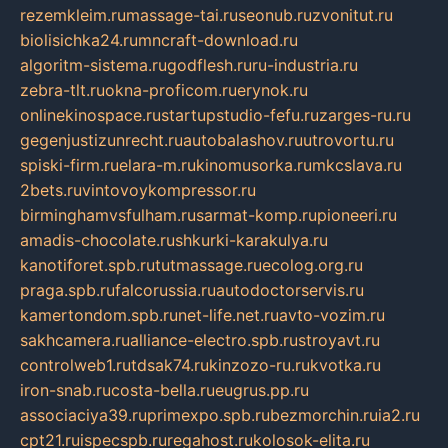
rezemkleim.ru
massage-tai.ru
seonub.ru
zvonitut.ru
biolisichka24.ru
mncraft-download.ru
algoritm-sistema.ru
godflesh.ru
ru-industria.ru
zebra-tlt.ru
okna-proficom.ru
erynok.ru
onlinekinospace.ru
startupstudio-fefu.ru
zarges-ru.ru
gegenjustizunrecht.ru
autobalashov.ru
utrovortu.ru
spiski-firm.ru
elara-m.ru
kinomusorka.ru
mkcslava.ru
2bets.ru
vintovoykompressor.ru
birminghamvsfulham.ru
sarmat-komp.ru
pioneeri.ru
amadis-chocolate.ru
shkurki-karakulya.ru
kanotiforet.spb.ru
tutmassage.ru
ecolog.org.ru
praga.spb.ru
falcorussia.ru
autodoctorservis.ru
kamertondom.spb.ru
net-life.net.ru
avto-vozim.ru
sakhcamera.ru
alliance-electro.spb.ru
stroyavt.ru
controlweb1.ru
tdsak74.ru
kinzozo-ru.ru
kvotka.ru
iron-snab.ru
costa-bella.ru
eugrus.pp.ru
associaciya39.ru
primexpo.spb.ru
bezmorchin.ru
ia2.ru
cpt21.ru
ispecspb.ru
regahost.ru
kolosok-elita.ru