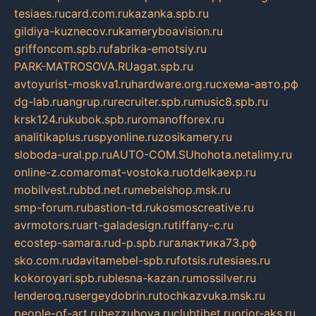
tesiaes.ru
card.com.ru
kazanka.spb.ru
gildiya-kuznecov.ru
kameryboavision.ru
griffoncom.spb.ru
fabrika-emotsiy.ru
PARK-MATROSOVA.RU
agat.spb.ru
avtoyurist-moskva1.ru
hardware.org.ru
схема-авто.рф
dg-lab.ru
angrup.ru
recruiter.spb.ru
music8.spb.ru
krsk124.ru
kubok.spb.ru
romanofforex.ru
analitikaplus.ru
spyonline.ru
zosikamery.ru
sloboda-ural.pp.ru
AUTO-COM.SU
hohota.net
alimy.ru
online-z.com
aromat-vostoka.ru
otdelkaexp.ru
mobilvest.ru
bbd.net.ru
mebelshop.msk.ru
smp-forum.ru
bastion-td.ru
kosmoscreative.ru
avrmotors.ru
art-galadesign.ru
tiffany-c.ru
ecostep-samara.ru
d-p.spb.ru
галактика73.рф
sko.com.ru
davitamebel-spb.ru
fotsis.ru
tesiaes.ru
kokoroyari.spb.ru
blesna-kazan.ru
mossilver.ru
lenderoq.ru
sergeydobrin.ru
tochkazvuka.msk.ru
people-of-art.ru
bezzubova.ru
clubtibet.ru
orior-aks.ru