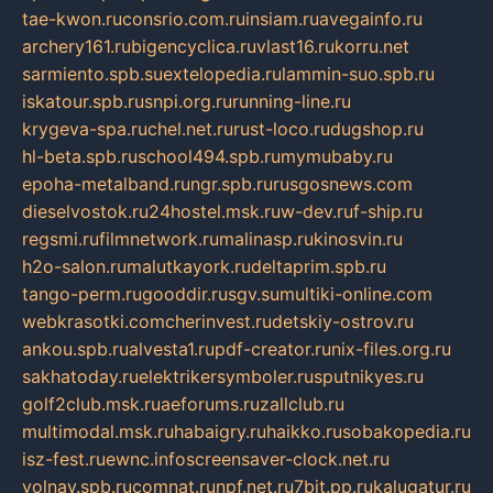
tae-kwon.ru
consrio.com.ru
insiam.ru
avegainfo.ru
archery161.ru
bigencyclica.ru
vlast16.ru
korru.net
sarmiento.spb.su
extelopedia.ru
lammin-suo.spb.ru
iskatour.spb.ru
snpi.org.ru
running-line.ru
krygeva-spa.ru
chel.net.ru
rust-loco.ru
dugshop.ru
hl-beta.spb.ru
school494.spb.ru
mymubaby.ru
epoha-metalband.ru
ngr.spb.ru
rusgosnews.com
dieselvostok.ru
24hostel.msk.ru
w-dev.ru
f-ship.ru
regsmi.ru
filmnetwork.ru
malinasp.ru
kinosvin.ru
h2o-salon.ru
malutkayork.ru
deltaprim.spb.ru
tango-perm.ru
gooddir.ru
sgv.su
multiki-online.com
webkrasotki.com
cherinvest.ru
detskiy-ostrov.ru
ankou.spb.ru
alvesta1.ru
pdf-creator.ru
nix-files.org.ru
sakhatoday.ru
elektrikersymboler.ru
sputnikyes.ru
golf2club.msk.ru
aeforums.ru
zallclub.ru
multimodal.msk.ru
habaigry.ru
haikko.ru
sobakopedia.ru
isz-fest.ru
ewnc.info
screensaver-clock.net.ru
volnav.spb.ru
comnat.ru
npf.net.ru
7bit.pp.ru
kalugatur.ru