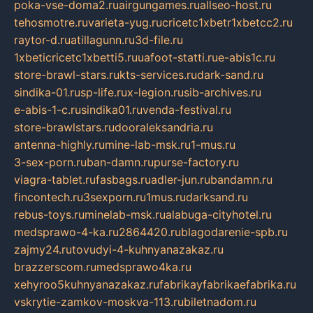
poka-vse-doma2.ru
airgungames.ru
allseo-host.ru
tehosmotre.ru
varieta-yug.ru
cricetc1xbetr1xbetcc2.ru
raytor-d.ru
atillagunn.ru
3d-file.ru
1xbeticricetc1xbetti5.ru
uafoot-statti.ru
e-abis1c.ru
store-brawl-stars.ru
kts-services.ru
dark-sand.ru
sindika-01.ru
sp-life.ru
x-legion.ru
sib-archives.ru
e-abis-1-c.ru
sindika01.ru
venda-festival.ru
store-brawlstars.ru
dooraleksandria.ru
antenna-highly.ru
mine-lab-msk.ru
1-mus.ru
3-sex-porn.ru
ban-damn.ru
purse-factory.ru
viagra-tablet.ru
fasbags.ru
adler-jun.ru
bandamn.ru
fincontech.ru
3sexporn.ru
1mus.ru
darksand.ru
rebus-toys.ru
minelab-msk.ru
alabuga-cityhotel.ru
medsprawo-4-ka.ru
2864420.ru
blagodarenie-spb.ru
zajmy24.ru
tovudyi-4-kuhnyanazakaz.ru
brazzerscom.ru
medsprawo4ka.ru
xehyroo5kuhnyanazakaz.ru
fabrikayfabrikaefabrika.ru
vskrytie-zamkov-moskva-113.ru
biletnadom.ru