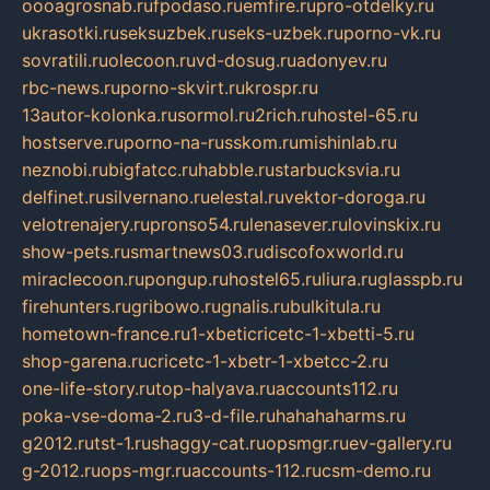
oooagrosnab.ru
fpodaso.ru
emfire.ru
pro-otdelky.ru
ukrasotki.ru
seksuzbek.ru
seks-uzbek.ru
porno-vk.ru
sovratili.ru
olecoon.ru
vd-dosug.ru
adonyev.ru
rbc-news.ru
porno-skvirt.ru
krospr.ru
13autor-kolonka.ru
sormol.ru
2rich.ru
hostel-65.ru
hostserve.ru
porno-na-russkom.ru
mishinlab.ru
neznobi.ru
bigfatcc.ru
habble.ru
starbucksvia.ru
delfinet.ru
silvernano.ru
elestal.ru
vektor-doroga.ru
velotrenajery.ru
pronso54.ru
lenasever.ru
lovinskix.ru
show-pets.ru
smartnews03.ru
discofoxworld.ru
miraclecoon.ru
pongup.ru
hostel65.ru
liura.ru
glasspb.ru
firehunters.ru
gribowo.ru
gnalis.ru
bulkitula.ru
hometown-france.ru
1-xbeticricetc-1-xbetti-5.ru
shop-garena.ru
cricetc-1-xbetr-1-xbetcc-2.ru
one-life-story.ru
top-halyava.ru
accounts112.ru
poka-vse-doma-2.ru
3-d-file.ru
hahahaharms.ru
g2012.ru
tst-1.ru
shaggy-cat.ru
opsmgr.ru
ev-gallery.ru
g-2012.ru
ops-mgr.ru
accounts-112.ru
csm-demo.ru