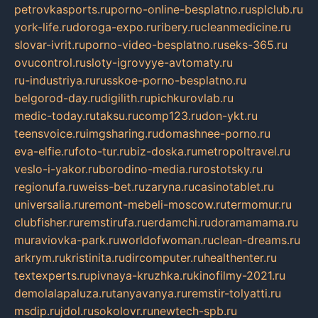
petrovkasports.ru
porno-online-besplatno.ru
splclub.ru
york-life.ru
doroga-expo.ru
ribery.ru
cleanmedicine.ru
slovar-ivrit.ru
porno-video-besplatno.ru
seks-365.ru
ovucontrol.ru
sloty-igrovyye-avtomaty.ru
ru-industriya.ru
russkoe-porno-besplatno.ru
belgorod-day.ru
digilith.ru
pichkurovlab.ru
medic-today.ru
taksu.ru
comp123.ru
don-ykt.ru
teensvoice.ru
imgsharing.ru
domashnee-porno.ru
eva-elfie.ru
foto-tur.ru
biz-doska.ru
metropoltravel.ru
veslo-i-yakor.ru
borodino-media.ru
rostotsky.ru
regionufa.ru
weiss-bet.ru
zaryna.ru
casinotablet.ru
universalia.ru
remont-mebeli-moscow.ru
termomur.ru
clubfisher.ru
remstirufa.ru
erdamchi.ru
doramamama.ru
muraviovka-park.ru
worldofwoman.ru
clean-dreams.ru
arkrym.ru
kristinita.ru
dircomputer.ru
healthenter.ru
textexperts.ru
pivnaya-kruzhka.ru
kinofilmy-2021.ru
demolalapaluza.ru
tanyavanya.ru
remstir-tolyatti.ru
msdip.ru
jdol.ru
sokolovr.ru
newtech-spb.ru