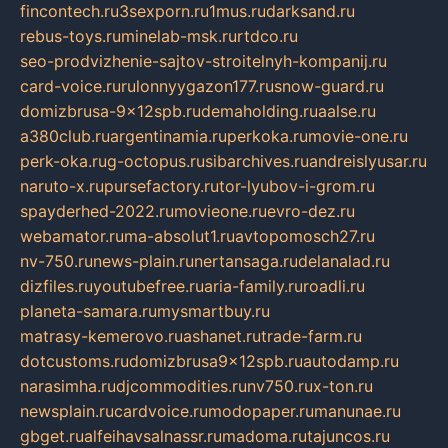
fincontech.ru
3sexporn.ru
1mus.ru
darksand.ru
rebus-toys.ru
minelab-msk.ru
rtdco.ru
seo-prodvizhenie-sajtov-stroitelnyh-kompanij.ru
card-voice.ru
rulonnyygazon177.ru
snow-guard.ru
domizbrusa-9x12spb.ru
demaholding.ru
aalse.ru
a380club.ru
argentinamia.ru
perkoka.ru
movie-one.ru
perk-oka.ru
g-octopus.ru
sibarchives.ru
andreislyusar.ru
naruto-x.ru
pursefactory.ru
tor-lyubov-i-grom.ru
spayderhed-2022.ru
movieone.ru
evro-dez.ru
webamator.ru
ma-absolut1.ru
avtopomosch27.ru
nv-750.ru
news-plain.ru
nertansaga.ru
delanalad.ru
dizfiles.ru
youtubefree.ru
aria-family.ru
roadli.ru
planeta-samara.ru
mysmartbuy.ru
matrasy-kemerovo.ru
ashanet.ru
trade-farm.ru
dotcustoms.ru
domizbrusa9x12spb.ru
autodamp.ru
narasimha.ru
djcommodities.ru
nv750.ru
x-ton.ru
newsplain.ru
cardvoice.ru
modopaper.ru
manunae.ru
gbget.ru
alfeihavsalnassr.ru
madoma.ru
tajuncos.ru