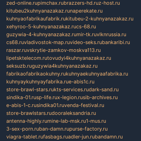
zed-online.ru
pimchax.ru
brazzers-hd.ru
z-host.ru
kitubeu2kuhnyanazakaz.ru
naperekate.ru
kuhnyaofabrikaufabrik.ru
kitubeu-2-kuhnyanazakaz.ru
xehyroo-5-kuhnyanazakaz.ru
cs-68.ru
guzywia-4-kuhnyanazakaz.ru
mir-tk.ru
vlknrussia.ru
cs68.ru
vladivostok-map.ru
video-seks.ru
bankaribi.ru
raszar.ru
vskrytie-zamkov-moskva113.ru
lipetsktelecom.ru
tovudyi4kuhnyanazakaz.ru
seksuzb.ru
guzywia4kuhnyanazakaz.ru
fabrikaofabrikaokuhny.ru
kuhnyaekuhnyaafabrika.ru
kuhnyaykuhnyayfabrika.ru
e-abis1c.ru
store-brawl-stars.ru
kts-services.ru
dark-sand.ru
sindika-01.ru
sp-life.ru
x-legion.ru
sib-archives.ru
e-abis-1-c.ru
sindika01.ru
venda-festival.ru
store-brawlstars.ru
dooraleksandria.ru
antenna-highly.ru
mine-lab-msk.ru
1-mus.ru
3-sex-porn.ru
ban-damn.ru
purse-factory.ru
viagra-tablet.ru
fasbags.ru
adler-jun.ru
bandamn.ru