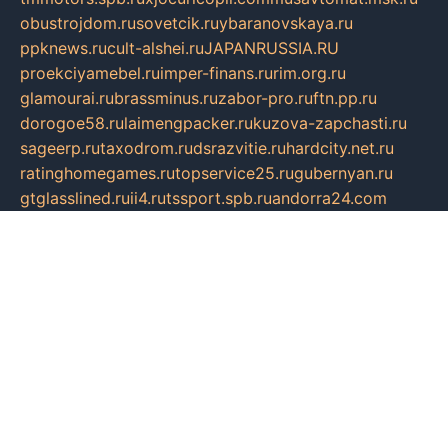
obustrojdom.ru
sovetcik.ru
ybaranovskaya.ru
ppknews.ru
cult-alshei.ru
JAPANRUSSIA.RU
proekciyamebel.ru
imper-finans.ru
rim.org.ru
glamourai.ru
brassminus.ru
zabor-pro.ru
ftn.pp.ru
dorogoe58.ru
laimengpacker.ru
kuzova-zapchasti.ru
sageerp.ru
taxodrom.ru
dsrazvitie.ru
hardcity.net.ru
ratinghomegames.ru
topservice25.ru
gubernyan.ru
gtglasslined.ru
ii4.ru
tssport.spb.ru
andorra24.com
blackwallstreet.ru
oboimos.ru
optim-doors.com.ru
ikuch.ru
nycr.org.ru
npa21.ru
vremya-ch.spb.ru
desert000.ru
ivtorgi.ru
ifiori.ru
catalog-statei.ru
dcv.org.ru
spetsmaster174.ru
ipkameryhiseeu.ru
dum26.ru
ruspol.spb.ru
fr-opendp.ru
kam-solnyshko.ru
cheyenne-arapaho.ru
sevzapmetal.spb.ru
ted-lapidus.spb.ru
parasite-eliminator.ru
sigma-complete.ru
modernworld.ru
dama-moda.ru
eholot-group.ru
sk-nvkz.ru
DRONGOLD.RU
democratia2.ru
i-farmer.ru
mass-sport.org