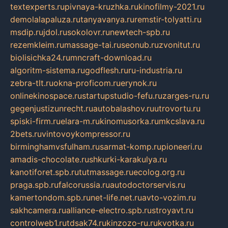
textexperts.ru
pivnaya-kruzhka.ru
kinofilmy-2021.ru
demolalapaluza.ru
tanyavanya.ru
remstir-tolyatti.ru
msdip.ru
jdol.ru
sokolovr.ru
newtech-spb.ru
rezemkleim.ru
massage-tai.ru
seonub.ru
zvonitut.ru
biolisichka24.ru
mncraft-download.ru
algoritm-sistema.ru
godflesh.ru
ru-industria.ru
zebra-tlt.ru
okna-proficom.ru
erynok.ru
onlinekinospace.ru
startupstudio-fefu.ru
zarges-ru.ru
gegenjustizunrecht.ru
autobalashov.ru
utrovortu.ru
spiski-firm.ru
elara-m.ru
kinomusorka.ru
mkcslava.ru
2bets.ru
vintovoykompressor.ru
birminghamvsfulham.ru
sarmat-komp.ru
pioneeri.ru
amadis-chocolate.ru
shkurki-karakulya.ru
kanotiforet.spb.ru
tutmassage.ru
ecolog.org.ru
praga.spb.ru
falcorussia.ru
autodoctorservis.ru
kamertondom.spb.ru
net-life.net.ru
avto-vozim.ru
sakhcamera.ru
alliance-electro.spb.ru
stroyavt.ru
controlweb1.ru
tdsak74.ru
kinzozo-ru.ru
kvotka.ru