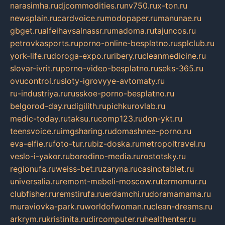
narasimha.ru
djcommodities.ru
nv750.ru
x-ton.ru
newsplain.ru
cardvoice.ru
modopaper.ru
manunae.ru
gbget.ru
alfeihavsalnassr.ru
madoma.ru
tajuncos.ru
petrovkasports.ru
porno-online-besplatno.ru
splclub.ru
york-life.ru
doroga-expo.ru
ribery.ru
cleanmedicine.ru
slovar-ivrit.ru
porno-video-besplatno.ru
seks-365.ru
ovucontrol.ru
sloty-igrovyye-avtomaty.ru
ru-industriya.ru
russkoe-porno-besplatno.ru
belgorod-day.ru
digilith.ru
pichkurovlab.ru
medic-today.ru
taksu.ru
comp123.ru
don-ykt.ru
teensvoice.ru
imgsharing.ru
domashnee-porno.ru
eva-elfie.ru
foto-tur.ru
biz-doska.ru
metropoltravel.ru
veslo-i-yakor.ru
borodino-media.ru
rostotsky.ru
regionufa.ru
weiss-bet.ru
zaryna.ru
casinotablet.ru
universalia.ru
remont-mebeli-moscow.ru
termomur.ru
clubfisher.ru
remstirufa.ru
erdamchi.ru
doramamama.ru
muraviovka-park.ru
worldofwoman.ru
clean-dreams.ru
arkrym.ru
kristinita.ru
dircomputer.ru
healthenter.ru