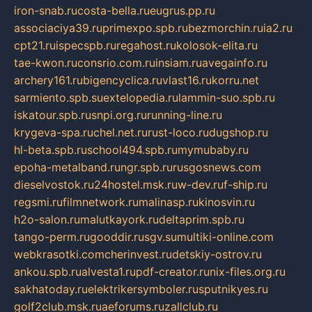
iron-snab.ru
costa-bella.ru
eugrus.pp.ru
associaciya39.ru
primexpo.spb.ru
bezmorchin.ru
ia2.ru
cpt21.ru
ispecspb.ru
regahost.ru
kolosok-elita.ru
tae-kwon.ru
consrio.com.ru
insiam.ru
avegainfo.ru
archery161.ru
bigencyclica.ru
vlast16.ru
korru.net
sarmiento.spb.su
extelopedia.ru
lammin-suo.spb.ru
iskatour.spb.ru
snpi.org.ru
running-line.ru
krygeva-spa.ru
chel.net.ru
rust-loco.ru
dugshop.ru
hl-beta.spb.ru
school494.spb.ru
mymubaby.ru
epoha-metalband.ru
ngr.spb.ru
rusgosnews.com
dieselvostok.ru
24hostel.msk.ru
w-dev.ru
f-ship.ru
regsmi.ru
filmnetwork.ru
malinasp.ru
kinosvin.ru
h2o-salon.ru
malutkayork.ru
deltaprim.spb.ru
tango-perm.ru
gooddir.ru
sgv.su
multiki-online.com
webkrasotki.com
cherinvest.ru
detskiy-ostrov.ru
ankou.spb.ru
alvesta1.ru
pdf-creator.ru
nix-files.org.ru
sakhatoday.ru
elektrikersymboler.ru
sputnikyes.ru
golf2club.msk.ru
aeforums.ru
zallclub.ru