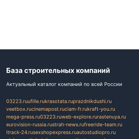
База строительных компаний
Актуальный каталог компаний по всей России
03223.ru
ufille.ru
krasotata.ru
prazdnikdushi.ru
veetbox.ru
cinemapost.ru
ciam-fr.ru
kraft-you.ru
mega-press.ru
03223.ru
web-explore.ru
rastenuya.ru
eurovision-russia.ru
strah-news.ru
freeride-team.ru
itrack-24.ru
sexshopexpress.ru
autostudiopro.ru