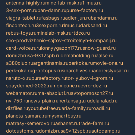
antenna-highly.ru
mine-lab-msk.ru
1-mus.ru
3-sex-porn.ru
ban-damn.ru
purse-factory.ru
viagra-tablet.ru
fasbags.ru
adler-jun.ru
bandamn.ru
fincontech.ru
3sexporn.ru
1mus.ru
darksand.ru
rebus-toys.ru
minelab-msk.ru
rtdco.ru
seo-prodvizhenie-sajtov-stroitelnyh-kompanij.ru
card-voice.ru
rulonnyygazon177.ru
snow-guard.ru
domizbrusa-9x12spb.ru
demaholding.ru
aalse.ru
a380club.ru
argentinamia.ru
perkoka.ru
movie-one.ru
perk-oka.ru
g-octopus.ru
sibarchives.ru
andreislyusar.ru
naruto-x.ru
pursefactory.ru
tor-lyubov-i-grom.ru
spayderhed-2022.ru
movieone.ru
evro-dez.ru
webamator.ru
ma-absolut1.ru
avtopomosch27.ru
nv-750.ru
news-plain.ru
nertansaga.ru
delanalad.ru
dizfiles.ru
youtubefree.ru
aria-family.ru
roadli.ru
planeta-samara.ru
mysmartbuy.ru
matrasy-kemerovo.ru
ashanet.ru
trade-farm.ru
dotcustoms.ru
domizbrusa9x12spb.ru
autodamp.ru