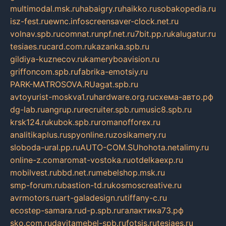
multimodal.msk.ru
habaigry.ru
haikko.ru
sobakopedia.ru
isz-fest.ru
ewnc.info
screensaver-clock.net.ru
volnav.spb.ru
comnat.ru
npf.net.ru
7bit.pp.ru
kalugatur.ru
tesiaes.ru
card.com.ru
kazanka.spb.ru
gildiya-kuznecov.ru
kameryboavision.ru
griffoncom.spb.ru
fabrika-emotsiy.ru
PARK-MATROSOVA.RU
agat.spb.ru
avtoyurist-moskva1.ru
hardware.org.ru
схема-авто.рф
dg-lab.ru
angrup.ru
recruiter.spb.ru
music8.spb.ru
krsk124.ru
kubok.spb.ru
romanofforex.ru
analitikaplus.ru
spyonline.ru
zosikamery.ru
sloboda-ural.pp.ru
AUTO-COM.SU
hohota.net
alimy.ru
online-z.com
aromat-vostoka.ru
otdelkaexp.ru
mobilvest.ru
bbd.net.ru
mebelshop.msk.ru
smp-forum.ru
bastion-td.ru
kosmoscreative.ru
avrmotors.ru
art-galadesign.ru
tiffany-c.ru
ecostep-samara.ru
d-p.spb.ru
галактика73.рф
sko.com.ru
davitamebel-spb.ru
fotsis.ru
tesiaes.ru