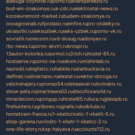
alabuga-cityhotel.ru
pornv.ru
atlantpereezd.ru
bud-em-znakomye.ru
a-cdc.ru
elektrostal-news.ru
korolevremont-market.ru
budem-znakomye.ru
oooagrosnab.ru
fpodaso.ru
emfire.ru
pro-otdelky.ru
ukrasotki.ru
seksuzbek.ru
seks-uzbek.ru
porno-vk.ru
sovratili.ru
olecoon.ru
vd-dosug.ru
adonyev.ru
rbc-news.ru
porno-skvirt.ru
krospr.ru
13autor-kolonka.ru
sormol.ru
2rich.ru
hostel-65.ru
hostserve.ru
porno-na-russkom.ru
mishinlab.ru
neznobi.ru
bigfatcc.ru
habble.ru
starbucksvia.ru
delfinet.ru
silvernano.ru
elestal.ru
vektor-doroga.ru
velotrenajery.ru
pronso54.ru
lenasever.ru
lovinskix.ru
show-pets.ru
smartnews03.ru
discofoxworld.ru
miraclecoon.ru
pongup.ru
hostel65.ru
liura.ru
glasspb.ru
firehunters.ru
gribowo.ru
gnalis.ru
bulkitula.ru
hometown-france.ru
1-xbeticricetc-1-xbetti-5.ru
shop-garena.ru
cricetc-1-xbetr-1-xbetcc-2.ru
one-life-story.ru
top-halyava.ru
accounts112.ru