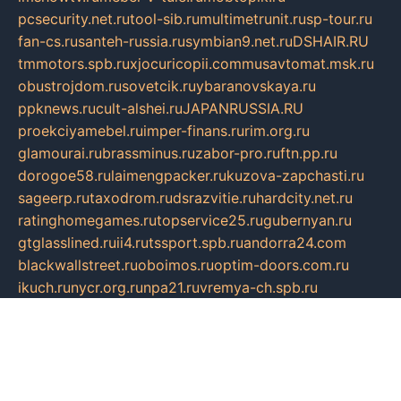
pcsecurity.net.ru
tool-sib.ru
multimetrunit.ru
sp-tour.ru
fan-cs.ru
santeh-russia.ru
symbian9.net.ru
DSHAIR.RU
tmmotors.spb.ru
xjocuricopii.com
musavtomat.msk.ru
obustrojdom.ru
sovetcik.ru
ybaranovskaya.ru
ppknews.ru
cult-alshei.ru
JAPANRUSSIA.RU
proekciyamebel.ru
imper-finans.ru
rim.org.ru
glamourai.ru
brassminus.ru
zabor-pro.ru
ftn.pp.ru
dorogoe58.ru
laimengpacker.ru
kuzova-zapchasti.ru
sageerp.ru
taxodrom.ru
dsrazvitie.ru
hardcity.net.ru
ratinghomegames.ru
topservice25.ru
gubernyan.ru
gtglasslined.ru
ii4.ru
tssport.spb.ru
andorra24.com
blackwallstreet.ru
oboimos.ru
optim-doors.com.ru
ikuch.ru
nycr.org.ru
npa21.ru
vremya-ch.spb.ru
desert000.ru
ivtorgi.ru
ifiori.ru
catalog-statei.ru
dcv.org.ru
spetsmaster174.ru
ipkameryhiseeu.ru
dum26.ru
ruspol.spb.ru
fr-opendp.ru
kam-solnyshko.ru
cheyenne-arapaho.ru
sevzapmetal.spb.ru
ted-lapidus.spb.ru
parasite-eliminator.ru