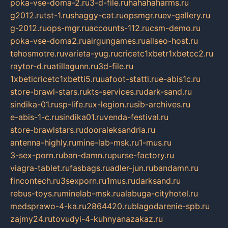
poka-vse-doma-2.ru
3-d-file.ru
hahahaharms.ru
g2012.ru
tst-1.ru
shaggy-cat.ru
opsmgr.ru
ev-gallery.ru
g-2012.ru
ops-mgr.ru
accounts-112.ru
csm-demo.ru
poka-vse-doma2.ru
airgungames.ru
allseo-host.ru
tehosmotre.ru
varieta-yug.ru
cricetc1xbetr1xbetcc2.ru
raytor-d.ru
atillagunn.ru
3d-file.ru
1xbeticricetc1xbetti5.ru
uafoot-statti.ru
e-abis1c.ru
store-brawl-stars.ru
kts-services.ru
dark-sand.ru
sindika-01.ru
sp-life.ru
x-legion.ru
sib-archives.ru
e-abis-1-c.ru
sindika01.ru
venda-festival.ru
store-brawlstars.ru
dooraleksandria.ru
antenna-highly.ru
mine-lab-msk.ru
1-mus.ru
3-sex-porn.ru
ban-damn.ru
purse-factory.ru
viagra-tablet.ru
fasbags.ru
adler-jun.ru
bandamn.ru
fincontech.ru
3sexporn.ru
1mus.ru
darksand.ru
rebus-toys.ru
minelab-msk.ru
alabuga-cityhotel.ru
medsprawo-4-ka.ru
2864420.ru
blagodarenie-spb.ru
zajmy24.ru
tovudyi-4-kuhnyanazakaz.ru