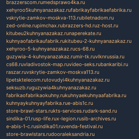
brazzerscom.ru
medsprawo4ka.ru
xehyroo5kuhnyanazakaz.ru
fabrikayfabrikaefabrika.ru
vskrytie-zamkov-moskva-113.ru
biletnadom.ru
zed-online.ru
pimchax.ru
brazzers-hd.ru
z-host.ru
kitubeu2kuhnyanazakaz.ru
naperekate.ru
kuhnyaofabrikaufabrik.ru
kitubeu-2-kuhnyanazakaz.ru
xehyroo-5-kuhnyanazakaz.ru
cs-68.ru
guzywia-4-kuhnyanazakaz.ru
mir-tk.ru
vlknrussia.ru
cs68.ru
vladivostok-map.ru
video-seks.ru
bankaribi.ru
raszar.ru
vskrytie-zamkov-moskva113.ru
lipetsktelecom.ru
tovudyi4kuhnyanazakaz.ru
seksuzb.ru
guzywia4kuhnyanazakaz.ru
fabrikaofabrikaokuhny.ru
kuhnyaekuhnyaafabrika.ru
kuhnyaykuhnyayfabrika.ru
e-abis1c.ru
store-brawl-stars.ru
kts-services.ru
dark-sand.ru
sindika-01.ru
sp-life.ru
x-legion.ru
sib-archives.ru
e-abis-1-c.ru
sindika01.ru
venda-festival.ru
store-brawlstars.ru
dooraleksandria.ru