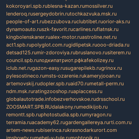
kokoroyari.spb.ru
blesna-kazan.ru
mossilver.ru
lenderoq.ru
sergeydobrin.ru
tochkazvuka.msk.ru
people-of-art.ru
bezzubova.ru
clubtibet.ru
orior-aks.ru
dynamoauto.ru
szk-favorit.ru
carlines.ru
flatnsk.ru
kingbolenskaner.ru
alex-motor.ru
astroline.net.ru
act1.spb.ru
polyglot.com.ru
gidlipetsk.ru
ooo-driada.ru
detsad125.ru
mir-zdoroviya.ru
bruslanovo.ru
siterem.ru
council.spb.ru
лодкипатриот.рф
kafekolizey.ru
iclub.net.ru
gazon-easy.ru
sugarepilekb.ru
grinox.ru
pylesostineco.ru
msts-ozarenie.ru
kameryjooan.ru
artemovskij.ru
dopler.spb.ru
aid70.ru
metall-perm.ru
ndm.msk.ru
ratingzooshop.ru
apiaccess.ru
globalautotrade.info
bezverhovskoe.ru
drsschool.ru
ZOOSMART.SPB.RU
dalakony.ru
medikijob.ru
remontt.spb.ru
photostudia.spb.ru
myragon.ru
terramia.ru
academy62.ru
gardengallereya.ru
rti.com.ru
artem-news.ru
biserinca.ru
krasnodarkurort.com
imshowtv.ru
mebel-v-tule.ru
mobtopik.ru