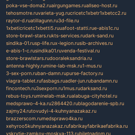
poka-vse-doma2.ru
airgungames.ru
allseo-host.ru
tehosmotre.ru
varieta-yug.ru
cricetc1xbetr1xbetcc2.ru
raytor-d.ru
atillagunn.ru
3d-file.ru
1xbeticricetc1xbetti5.ru
uafoot-statti.ru
e-abis1c.ru
store-brawl-stars.ru
kts-services.ru
dark-sand.ru
sindika-01.ru
sp-life.ru
x-legion.ru
sib-archives.ru
e-abis-1-c.ru
sindika01.ru
venda-festival.ru
store-brawlstars.ru
dooraleksandria.ru
antenna-highly.ru
mine-lab-msk.ru
1-mus.ru
3-sex-porn.ru
ban-damn.ru
purse-factory.ru
viagra-tablet.ru
fasbags.ru
adler-jun.ru
bandamn.ru
fincontech.ru
3sexporn.ru
1mus.ru
darksand.ru
rebus-toys.ru
minelab-msk.ru
alabuga-cityhotel.ru
medsprawo-4-ka.ru
2864420.ru
blagodarenie-spb.ru
zajmy24.ru
tovudyi-4-kuhnyanazakaz.ru
brazzerscom.ru
medsprawo4ka.ru
xehyroo5kuhnyanazakaz.ru
fabrikayfabrikaefabrika.ru
vskrytie-zamkov-moskva-113.ru
biletnadom.ru