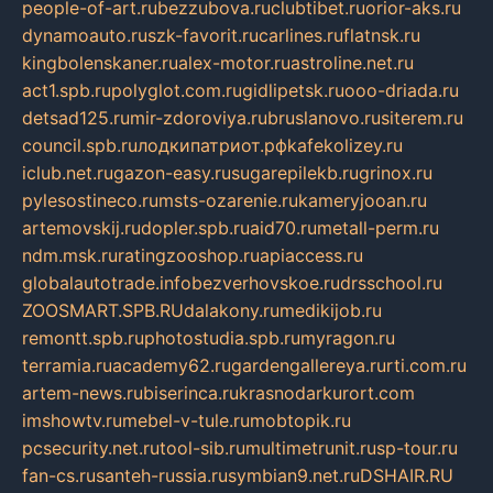
people-of-art.ru
bezzubova.ru
clubtibet.ru
orior-aks.ru
dynamoauto.ru
szk-favorit.ru
carlines.ru
flatnsk.ru
kingbolenskaner.ru
alex-motor.ru
astroline.net.ru
act1.spb.ru
polyglot.com.ru
gidlipetsk.ru
ooo-driada.ru
detsad125.ru
mir-zdoroviya.ru
bruslanovo.ru
siterem.ru
council.spb.ru
лодкипатриот.рф
kafekolizey.ru
iclub.net.ru
gazon-easy.ru
sugarepilekb.ru
grinox.ru
pylesostineco.ru
msts-ozarenie.ru
kameryjooan.ru
artemovskij.ru
dopler.spb.ru
aid70.ru
metall-perm.ru
ndm.msk.ru
ratingzooshop.ru
apiaccess.ru
globalautotrade.info
bezverhovskoe.ru
drsschool.ru
ZOOSMART.SPB.RU
dalakony.ru
medikijob.ru
remontt.spb.ru
photostudia.spb.ru
myragon.ru
terramia.ru
academy62.ru
gardengallereya.ru
rti.com.ru
artem-news.ru
biserinca.ru
krasnodarkurort.com
imshowtv.ru
mebel-v-tule.ru
mobtopik.ru
pcsecurity.net.ru
tool-sib.ru
multimetrunit.ru
sp-tour.ru
fan-cs.ru
santeh-russia.ru
symbian9.net.ru
DSHAIR.RU