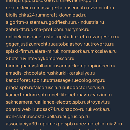
msdip.ru
jdol.ru
sokolovr.ru
newtech-spb.ru
rezemkleim.ru
massage-tai.ru
seonub.ru
zvonitut.ru
biolisichka24.ru
mncraft-download.ru
algoritm-sistema.ru
godflesh.ru
ru-industria.ru
zebra-tlt.ru
okna-proficom.ru
erynok.ru
onlinekinospace.ru
startupstudio-fefu.ru
zarges-ru.ru
gegenjustizunrecht.ru
autobalashov.ru
utrovortu.ru
spiski-firm.ru
elara-m.ru
kinomusorka.ru
mkcslava.ru
2bets.ru
vintovoykompressor.ru
birminghamvsfulham.ru
sarmat-komp.ru
pioneeri.ru
amadis-chocolate.ru
shkurki-karakulya.ru
kanotiforet.spb.ru
tutmassage.ru
ecolog.org.ru
praga.spb.ru
falcorussia.ru
autodoctorservis.ru
kamertondom.spb.ru
net-life.net.ru
avto-vozim.ru
sakhcamera.ru
alliance-electro.spb.ru
stroyavt.ru
controlweb1.ru
tdsak74.ru
kinzozo-ru.ru
kvotka.ru
iron-snab.ru
costa-bella.ru
eugrus.pp.ru
associaciya39.ru
primexpo.spb.ru
bezmorchin.ru
ia2.ru