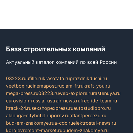
База строительных компаний
Актуальный каталог компаний по всей России
03223.ru
ufille.ru
krasotata.ru
prazdnikdushi.ru
veetbox.ru
cinemapost.ru
ciam-fr.ru
kraft-you.ru
mega-press.ru
03223.ru
web-explore.ru
rastenuya.ru
eurovision-russia.ru
strah-news.ru
freeride-team.ru
itrack-24.ru
sexshopexpress.ru
autostudiopro.ru
alabuga-cityhotel.ru
pornv.ru
atlantpereezd.ru
bud-em-znakomye.ru
a-cdc.ru
elektrostal-news.ru
korolevremont-market.ru
budem-znakomye.ru