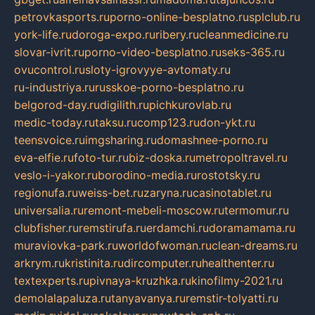
petrovkasports.ru
porno-online-besplatno.ru
splclub.ru
york-life.ru
doroga-expo.ru
ribery.ru
cleanmedicine.ru
slovar-ivrit.ru
porno-video-besplatno.ru
seks-365.ru
ovucontrol.ru
sloty-igrovyye-avtomaty.ru
ru-industriya.ru
russkoe-porno-besplatno.ru
belgorod-day.ru
digilith.ru
pichkurovlab.ru
medic-today.ru
taksu.ru
comp123.ru
don-ykt.ru
teensvoice.ru
imgsharing.ru
domashnee-porno.ru
eva-elfie.ru
foto-tur.ru
biz-doska.ru
metropoltravel.ru
veslo-i-yakor.ru
borodino-media.ru
rostotsky.ru
regionufa.ru
weiss-bet.ru
zaryna.ru
casinotablet.ru
universalia.ru
remont-mebeli-moscow.ru
termomur.ru
clubfisher.ru
remstirufa.ru
erdamchi.ru
doramamama.ru
muraviovka-park.ru
worldofwoman.ru
clean-dreams.ru
arkrym.ru
kristinita.ru
dircomputer.ru
healthenter.ru
textexperts.ru
pivnaya-kruzhka.ru
kinofilmy-2021.ru
demolalapaluza.ru
tanyavanya.ru
remstir-tolyatti.ru