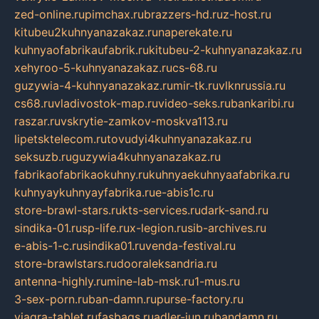
zed-online.ru
pimchax.ru
brazzers-hd.ru
z-host.ru
kitubeu2kuhnyanazakaz.ru
naperekate.ru
kuhnyaofabrikaufabrik.ru
kitubeu-2-kuhnyanazakaz.ru
xehyroo-5-kuhnyanazakaz.ru
cs-68.ru
guzywia-4-kuhnyanazakaz.ru
mir-tk.ru
vlknrussia.ru
cs68.ru
vladivostok-map.ru
video-seks.ru
bankaribi.ru
raszar.ru
vskrytie-zamkov-moskva113.ru
lipetsktelecom.ru
tovudyi4kuhnyanazakaz.ru
seksuzb.ru
guzywia4kuhnyanazakaz.ru
fabrikaofabrikaokuhny.ru
kuhnyaekuhnyaafabrika.ru
kuhnyaykuhnyayfabrika.ru
e-abis1c.ru
store-brawl-stars.ru
kts-services.ru
dark-sand.ru
sindika-01.ru
sp-life.ru
x-legion.ru
sib-archives.ru
e-abis-1-c.ru
sindika01.ru
venda-festival.ru
store-brawlstars.ru
dooraleksandria.ru
antenna-highly.ru
mine-lab-msk.ru
1-mus.ru
3-sex-porn.ru
ban-damn.ru
purse-factory.ru
viagra-tablet.ru
fasbags.ru
adler-jun.ru
bandamn.ru