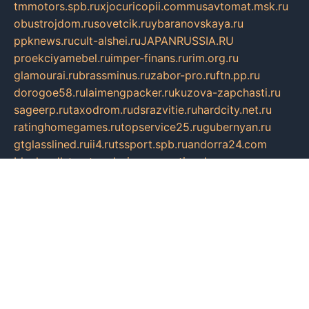
tmmotors.spb.ru
xjocuricopii.com
musavtomat.msk.ru
obustrojdom.ru
sovetcik.ru
ybaranovskaya.ru
ppknews.ru
cult-alshei.ru
JAPANRUSSIA.RU
proekciyamebel.ru
imper-finans.ru
rim.org.ru
glamourai.ru
brassminus.ru
zabor-pro.ru
ftn.pp.ru
dorogoe58.ru
laimengpacker.ru
kuzova-zapchasti.ru
sageerp.ru
taxodrom.ru
dsrazvitie.ru
hardcity.net.ru
ratinghomegames.ru
topservice25.ru
gubernyan.ru
gtglasslined.ru
ii4.ru
tssport.spb.ru
andorra24.com
blackwallstreet.ru
oboimos.ru
optim-doors.com.ru
ikuch.ru
nycr.org.ru
npa21.ru
vremya-ch.spb.ru
desert000.ru
ivtorgi.ru
ifiori.ru
catalog-statei.ru
dcv.org.ru
spetsmaster174.ru
ipkameryhiseeu.ru
dum26.ru
ruspol.spb.ru
fr-opendp.ru
kam-solnyshko.ru
cheyenne-arapaho.ru
sevzapmetal.spb.ru
ted-lapidus.spb.ru
parasite-eliminator.ru
sigma-complete.ru
modernworld.ru
dama-moda.ru
eholot-group.ru
sk-nvkz.ru
DRONGOLD.RU