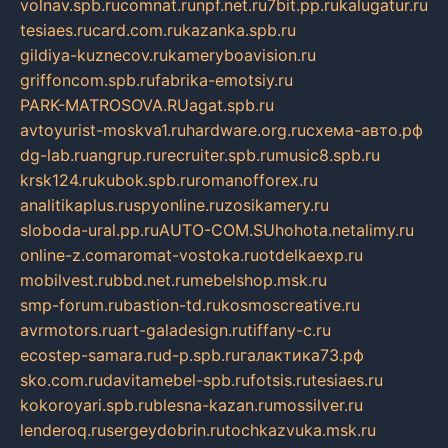
volnav.spb.ru
comnat.ru
npf.net.ru
7bit.pp.ru
kalugatur.ru
tesiaes.ru
card.com.ru
kazanka.spb.ru
gildiya-kuznecov.ru
kameryboavision.ru
griffoncom.spb.ru
fabrika-emotsiy.ru
PARK-MATROSOVA.RU
agat.spb.ru
avtoyurist-moskva1.ru
hardware.org.ru
схема-авто.рф
dg-lab.ru
angrup.ru
recruiter.spb.ru
music8.spb.ru
krsk124.ru
kubok.spb.ru
romanofforex.ru
analitikaplus.ru
spyonline.ru
zosikamery.ru
sloboda-ural.pp.ru
AUTO-COM.SU
hohota.net
alimy.ru
online-z.com
aromat-vostoka.ru
otdelkaexp.ru
mobilvest.ru
bbd.net.ru
mebelshop.msk.ru
smp-forum.ru
bastion-td.ru
kosmoscreative.ru
avrmotors.ru
art-galadesign.ru
tiffany-c.ru
ecostep-samara.ru
d-p.spb.ru
галактика73.рф
sko.com.ru
davitamebel-spb.ru
fotsis.ru
tesiaes.ru
kokoroyari.spb.ru
blesna-kazan.ru
mossilver.ru
lenderoq.ru
sergeydobrin.ru
tochkazvuka.msk.ru