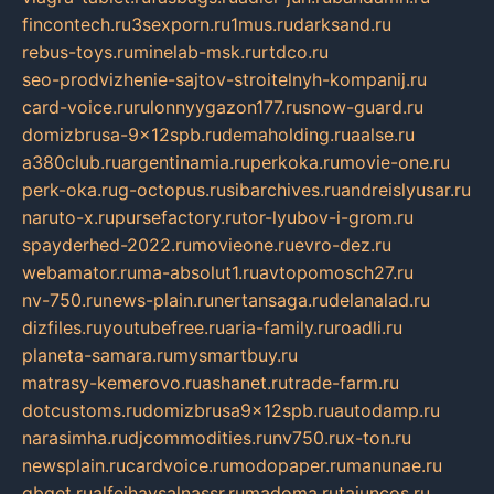
fincontech.ru
3sexporn.ru
1mus.ru
darksand.ru
rebus-toys.ru
minelab-msk.ru
rtdco.ru
seo-prodvizhenie-sajtov-stroitelnyh-kompanij.ru
card-voice.ru
rulonnyygazon177.ru
snow-guard.ru
domizbrusa-9x12spb.ru
demaholding.ru
aalse.ru
a380club.ru
argentinamia.ru
perkoka.ru
movie-one.ru
perk-oka.ru
g-octopus.ru
sibarchives.ru
andreislyusar.ru
naruto-x.ru
pursefactory.ru
tor-lyubov-i-grom.ru
spayderhed-2022.ru
movieone.ru
evro-dez.ru
webamator.ru
ma-absolut1.ru
avtopomosch27.ru
nv-750.ru
news-plain.ru
nertansaga.ru
delanalad.ru
dizfiles.ru
youtubefree.ru
aria-family.ru
roadli.ru
planeta-samara.ru
mysmartbuy.ru
matrasy-kemerovo.ru
ashanet.ru
trade-farm.ru
dotcustoms.ru
domizbrusa9x12spb.ru
autodamp.ru
narasimha.ru
djcommodities.ru
nv750.ru
x-ton.ru
newsplain.ru
cardvoice.ru
modopaper.ru
manunae.ru
gbget.ru
alfeihavsalnassr.ru
madoma.ru
tajuncos.ru