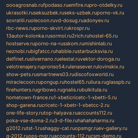
oooagrosnab.ru
fpodaso.ru
emfire.ru
pro-otdelky.ru
ukrasotki.ru
seksuzbek.ru
seks-uzbek.ru
porno-vk.ru
sovratili.ru
olecoon.ru
vd-dosug.ru
adonyev.ru
rbc-news.ru
porno-skvirt.ru
krospr.ru
13autor-kolonka.ru
sormol.ru
2rich.ru
hostel-65.ru
hostserve.ru
porno-na-russkom.ru
mishinlab.ru
neznobi.ru
bigfatcc.ru
habble.ru
starbucksvia.ru
delfinet.ru
silvernano.ru
elestal.ru
vektor-doroga.ru
velotrenajery.ru
pronso54.ru
lenasever.ru
lovinskix.ru
show-pets.ru
smartnews03.ru
discofoxworld.ru
miraclecoon.ru
pongup.ru
hostel65.ru
liura.ru
glasspb.ru
firehunters.ru
gribowo.ru
gnalis.ru
bulkitula.ru
hometown-france.ru
1-xbeticricetc-1-xbetti-5.ru
shop-garena.ru
cricetc-1-xbetr-1-xbetcc-2.ru
one-life-story.ru
top-halyava.ru
accounts112.ru
poka-vse-doma-2.ru
3-d-file.ru
hahahaharms.ru
g2012.ru
tst-1.ru
shaggy-cat.ru
opsmgr.ru
ev-gallery.ru
g-2012.ru
ops-mgr.ru
accounts-112.ru
csm-demo.ru