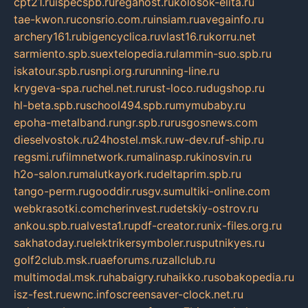
cpt21.ru
ispecspb.ru
regahost.ru
kolosok-elita.ru
tae-kwon.ru
consrio.com.ru
insiam.ru
avegainfo.ru
archery161.ru
bigencyclica.ru
vlast16.ru
korru.net
sarmiento.spb.su
extelopedia.ru
lammin-suo.spb.ru
iskatour.spb.ru
snpi.org.ru
running-line.ru
krygeva-spa.ru
chel.net.ru
rust-loco.ru
dugshop.ru
hl-beta.spb.ru
school494.spb.ru
mymubaby.ru
epoha-metalband.ru
ngr.spb.ru
rusgosnews.com
dieselvostok.ru
24hostel.msk.ru
w-dev.ru
f-ship.ru
regsmi.ru
filmnetwork.ru
malinasp.ru
kinosvin.ru
h2o-salon.ru
malutkayork.ru
deltaprim.spb.ru
tango-perm.ru
gooddir.ru
sgv.su
multiki-online.com
webkrasotki.com
cherinvest.ru
detskiy-ostrov.ru
ankou.spb.ru
alvesta1.ru
pdf-creator.ru
nix-files.org.ru
sakhatoday.ru
elektrikersymboler.ru
sputnikyes.ru
golf2club.msk.ru
aeforums.ru
zallclub.ru
multimodal.msk.ru
habaigry.ru
haikko.ru
sobakopedia.ru
isz-fest.ru
ewnc.info
screensaver-clock.net.ru