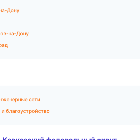
на-Дону
тов-на-Дону
рад
нженерные сети
 и благоустройство
о-Кавказский федеральный округ