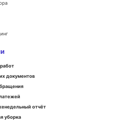
ора
динг
ми
 работ
их документов
обращения
платежей
женедельный отчёт
ая уборка