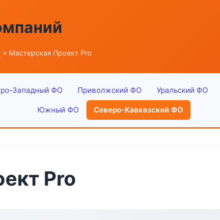
омпаний
г
» Мастерская Проект Pro
ро-Западный ФО
Приволжский ФО
Уральский ФО
Южный ФО
Северо-Кавказский ФО
ект Pro