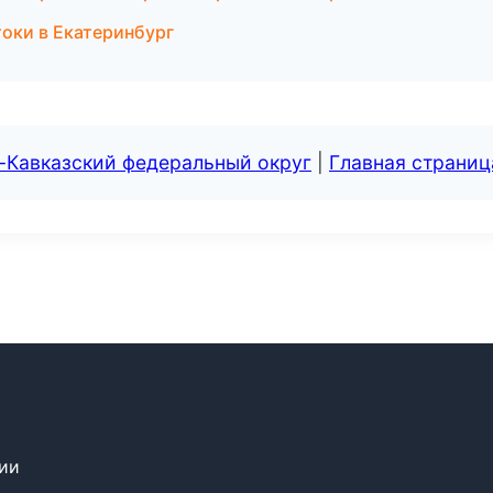
токи в Екатеринбург
-Кавказский федеральный округ
|
Главная страниц
сии