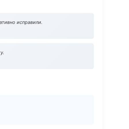
ативно исправили.
у.