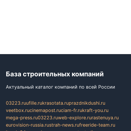
База строительных компаний
Актуальный каталог компаний по всей России
03223.ru
ufille.ru
krasotata.ru
prazdnikdushi.ru
veetbox.ru
cinemapost.ru
ciam-fr.ru
kraft-you.ru
mega-press.ru
03223.ru
web-explore.ru
rastenuya.ru
eurovision-russia.ru
strah-news.ru
freeride-team.ru