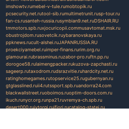
imshowtv.ru
mebel-v-tule.ru
mobtopik.ru
pcsecurity.net.ru
tool-sib.ru
multimetrunit.ru
sp-tour.ru
fan-cs.ru
santeh-russia.ru
symbian9.net.ru
DSHAIR.RU
tmmotors.spb.ru
xjocuricopii.com
musavtomat.msk.ru
obustrojdom.ru
sovetcik.ru
ybaranovskaya.ru
ppknews.ru
cult-alshei.ru
JAPANRUSSIA.RU
proekciyamebel.ru
imper-finans.ru
rim.org.ru
glamourai.ru
brassminus.ru
zabor-pro.ru
ftn.pp.ru
dorogoe58.ru
laimengpacker.ru
kuzova-zapchasti.ru
sageerp.ru
taxodrom.ru
dsrazvitie.ru
hardcity.net.ru
ratinghomegames.ru
topservice25.ru
gubernyan.ru
gtglasslined.ru
ii4.ru
tssport.spb.ru
andorra24.com
blackwallstreet.ru
oboimos.ru
optim-doors.com.ru
ikuch.ru
nycr.org.ru
npa21.ru
vremya-ch.spb.ru
desert000.ru
ivtorgi.ru
ifiori.ru
catalog-statei.ru
dcv.org.ru
spetsmaster174.ru
ipkameryhiseeu.ru
dum26.ru
ruspol.spb.ru
fr-opendp.ru
kam-solnyshko.ru
cheyenne-arapaho.ru
sevzapmetal.spb.ru