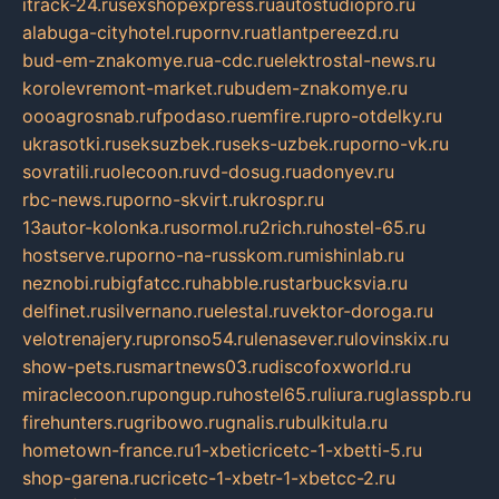
itrack-24.ru
sexshopexpress.ru
autostudiopro.ru
alabuga-cityhotel.ru
pornv.ru
atlantpereezd.ru
bud-em-znakomye.ru
a-cdc.ru
elektrostal-news.ru
korolevremont-market.ru
budem-znakomye.ru
oooagrosnab.ru
fpodaso.ru
emfire.ru
pro-otdelky.ru
ukrasotki.ru
seksuzbek.ru
seks-uzbek.ru
porno-vk.ru
sovratili.ru
olecoon.ru
vd-dosug.ru
adonyev.ru
rbc-news.ru
porno-skvirt.ru
krospr.ru
13autor-kolonka.ru
sormol.ru
2rich.ru
hostel-65.ru
hostserve.ru
porno-na-russkom.ru
mishinlab.ru
neznobi.ru
bigfatcc.ru
habble.ru
starbucksvia.ru
delfinet.ru
silvernano.ru
elestal.ru
vektor-doroga.ru
velotrenajery.ru
pronso54.ru
lenasever.ru
lovinskix.ru
show-pets.ru
smartnews03.ru
discofoxworld.ru
miraclecoon.ru
pongup.ru
hostel65.ru
liura.ru
glasspb.ru
firehunters.ru
gribowo.ru
gnalis.ru
bulkitula.ru
hometown-france.ru
1-xbeticricetc-1-xbetti-5.ru
shop-garena.ru
cricetc-1-xbetr-1-xbetcc-2.ru