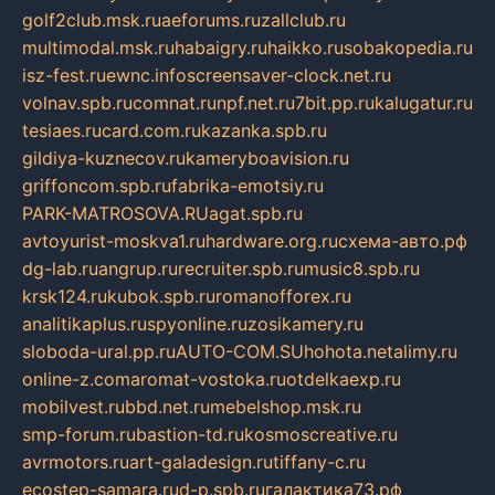
golf2club.msk.ru
aeforums.ru
zallclub.ru
multimodal.msk.ru
habaigry.ru
haikko.ru
sobakopedia.ru
isz-fest.ru
ewnc.info
screensaver-clock.net.ru
volnav.spb.ru
comnat.ru
npf.net.ru
7bit.pp.ru
kalugatur.ru
tesiaes.ru
card.com.ru
kazanka.spb.ru
gildiya-kuznecov.ru
kameryboavision.ru
griffoncom.spb.ru
fabrika-emotsiy.ru
PARK-MATROSOVA.RU
agat.spb.ru
avtoyurist-moskva1.ru
hardware.org.ru
схема-авто.рф
dg-lab.ru
angrup.ru
recruiter.spb.ru
music8.spb.ru
krsk124.ru
kubok.spb.ru
romanofforex.ru
analitikaplus.ru
spyonline.ru
zosikamery.ru
sloboda-ural.pp.ru
AUTO-COM.SU
hohota.net
alimy.ru
online-z.com
aromat-vostoka.ru
otdelkaexp.ru
mobilvest.ru
bbd.net.ru
mebelshop.msk.ru
smp-forum.ru
bastion-td.ru
kosmoscreative.ru
avrmotors.ru
art-galadesign.ru
tiffany-c.ru
ecostep-samara.ru
d-p.spb.ru
галактика73.рф