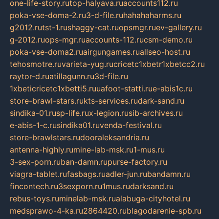
one-life-story.ru
top-halyava.ru
accounts112.ru
poka-vse-doma-2.ru
3-d-file.ru
hahahaharms.ru
g2012.ru
tst-1.ru
shaggy-cat.ru
opsmgr.ru
ev-gallery.ru
g-2012.ru
ops-mgr.ru
accounts-112.ru
csm-demo.ru
poka-vse-doma2.ru
airgungames.ru
allseo-host.ru
tehosmotre.ru
varieta-yug.ru
cricetc1xbetr1xbetcc2.ru
raytor-d.ru
atillagunn.ru
3d-file.ru
1xbeticricetc1xbetti5.ru
uafoot-statti.ru
e-abis1c.ru
store-brawl-stars.ru
kts-services.ru
dark-sand.ru
sindika-01.ru
sp-life.ru
x-legion.ru
sib-archives.ru
e-abis-1-c.ru
sindika01.ru
venda-festival.ru
store-brawlstars.ru
dooraleksandria.ru
antenna-highly.ru
mine-lab-msk.ru
1-mus.ru
3-sex-porn.ru
ban-damn.ru
purse-factory.ru
viagra-tablet.ru
fasbags.ru
adler-jun.ru
bandamn.ru
fincontech.ru
3sexporn.ru
1mus.ru
darksand.ru
rebus-toys.ru
minelab-msk.ru
alabuga-cityhotel.ru
medsprawo-4-ka.ru
2864420.ru
blagodarenie-spb.ru