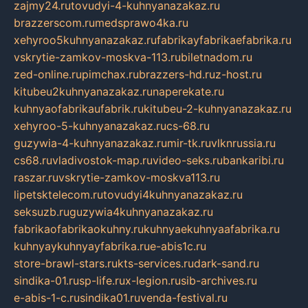
zajmy24.ru
tovudyi-4-kuhnyanazakaz.ru
brazzerscom.ru
medsprawo4ka.ru
xehyroo5kuhnyanazakaz.ru
fabrikayfabrikaefabrika.ru
vskrytie-zamkov-moskva-113.ru
biletnadom.ru
zed-online.ru
pimchax.ru
brazzers-hd.ru
z-host.ru
kitubeu2kuhnyanazakaz.ru
naperekate.ru
kuhnyaofabrikaufabrik.ru
kitubeu-2-kuhnyanazakaz.ru
xehyroo-5-kuhnyanazakaz.ru
cs-68.ru
guzywia-4-kuhnyanazakaz.ru
mir-tk.ru
vlknrussia.ru
cs68.ru
vladivostok-map.ru
video-seks.ru
bankaribi.ru
raszar.ru
vskrytie-zamkov-moskva113.ru
lipetsktelecom.ru
tovudyi4kuhnyanazakaz.ru
seksuzb.ru
guzywia4kuhnyanazakaz.ru
fabrikaofabrikaokuhny.ru
kuhnyaekuhnyaafabrika.ru
kuhnyaykuhnyayfabrika.ru
e-abis1c.ru
store-brawl-stars.ru
kts-services.ru
dark-sand.ru
sindika-01.ru
sp-life.ru
x-legion.ru
sib-archives.ru
e-abis-1-c.ru
sindika01.ru
venda-festival.ru