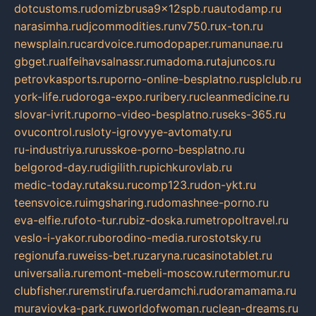
dotcustoms.ru
domizbrusa9x12spb.ru
autodamp.ru
narasimha.ru
djcommodities.ru
nv750.ru
x-ton.ru
newsplain.ru
cardvoice.ru
modopaper.ru
manunae.ru
gbget.ru
alfeihavsalnassr.ru
madoma.ru
tajuncos.ru
petrovkasports.ru
porno-online-besplatno.ru
splclub.ru
york-life.ru
doroga-expo.ru
ribery.ru
cleanmedicine.ru
slovar-ivrit.ru
porno-video-besplatno.ru
seks-365.ru
ovucontrol.ru
sloty-igrovyye-avtomaty.ru
ru-industriya.ru
russkoe-porno-besplatno.ru
belgorod-day.ru
digilith.ru
pichkurovlab.ru
medic-today.ru
taksu.ru
comp123.ru
don-ykt.ru
teensvoice.ru
imgsharing.ru
domashnee-porno.ru
eva-elfie.ru
foto-tur.ru
biz-doska.ru
metropoltravel.ru
veslo-i-yakor.ru
borodino-media.ru
rostotsky.ru
regionufa.ru
weiss-bet.ru
zaryna.ru
casinotablet.ru
universalia.ru
remont-mebeli-moscow.ru
termomur.ru
clubfisher.ru
remstirufa.ru
erdamchi.ru
doramamama.ru
muraviovka-park.ru
worldofwoman.ru
clean-dreams.ru