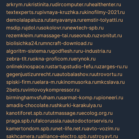
arkrym.ru
kristinita.ru
dircomputer.ru
healthenter.ru
textexperts.ru
pivnaya-kruzhka.ru
kinofilmy-2021.ru
demolalapaluza.ru
tanyavanya.ru
remstir-tolyatti.ru
msdip.ru
jdol.ru
sokolovr.ru
newtech-spb.ru
rezemkleim.ru
massage-tai.ru
seonub.ru
zvonitut.ru
biolisichka24.ru
mncraft-download.ru
algoritm-sistema.ru
godflesh.ru
ru-industria.ru
zebra-tlt.ru
okna-proficom.ru
erynok.ru
onlinekinospace.ru
startupstudio-fefu.ru
zarges-ru.ru
gegenjustizunrecht.ru
autobalashov.ru
utrovortu.ru
spiski-firm.ru
elara-m.ru
kinomusorka.ru
mkcslava.ru
2bets.ru
vintovoykompressor.ru
birminghamvsfulham.ru
sarmat-komp.ru
pioneeri.ru
amadis-chocolate.ru
shkurki-karakulya.ru
kanotiforet.spb.ru
tutmassage.ru
ecolog.org.ru
praga.spb.ru
falcorussia.ru
autodoctorservis.ru
kamertondom.spb.ru
net-life.net.ru
avto-vozim.ru
sakhcamera.ru
alliance-electro.spb.ru
stroyavt.ru