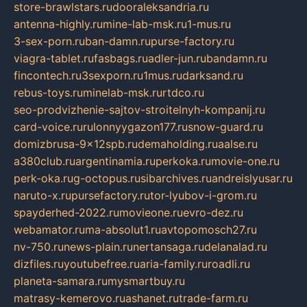
store-brawlstars.ru
dooraleksandria.ru
antenna-highly.ru
mine-lab-msk.ru
1-mus.ru
3-sex-porn.ru
ban-damn.ru
purse-factory.ru
viagra-tablet.ru
fasbags.ru
adler-jun.ru
bandamn.ru
fincontech.ru
3sexporn.ru
1mus.ru
darksand.ru
rebus-toys.ru
minelab-msk.ru
rtdco.ru
seo-prodvizhenie-sajtov-stroitelnyh-kompanij.ru
card-voice.ru
rulonnyygazon177.ru
snow-guard.ru
domizbrusa-9x12spb.ru
demaholding.ru
aalse.ru
a380club.ru
argentinamia.ru
perkoka.ru
movie-one.ru
perk-oka.ru
g-octopus.ru
sibarchives.ru
andreislyusar.ru
naruto-x.ru
pursefactory.ru
tor-lyubov-i-grom.ru
spayderhed-2022.ru
movieone.ru
evro-dez.ru
webamator.ru
ma-absolut1.ru
avtopomosch27.ru
nv-750.ru
news-plain.ru
nertansaga.ru
delanalad.ru
dizfiles.ru
youtubefree.ru
aria-family.ru
roadli.ru
planeta-samara.ru
mysmartbuy.ru
matrasy-kemerovo.ru
ashanet.ru
trade-farm.ru