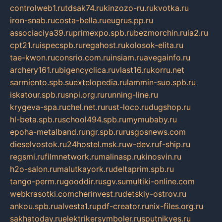
controlweb1.ru
tdsak74.ru
kinzozo-ru.ru
kvotka.ru
iron-snab.ru
costa-bella.ru
eugrus.pp.ru
associaciya39.ru
primexpo.spb.ru
bezmorchin.ru
ia2.ru
cpt21.ru
ispecspb.ru
regahost.ru
kolosok-elita.ru
tae-kwon.ru
consrio.com.ru
insiam.ru
avegainfo.ru
archery161.ru
bigencyclica.ru
vlast16.ru
korru.net
sarmiento.spb.su
extelopedia.ru
lammin-suo.spb.ru
iskatour.spb.ru
snpi.org.ru
running-line.ru
krygeva-spa.ru
chel.net.ru
rust-loco.ru
dugshop.ru
hl-beta.spb.ru
school494.spb.ru
mymubaby.ru
epoha-metalband.ru
ngr.spb.ru
rusgosnews.com
dieselvostok.ru
24hostel.msk.ru
w-dev.ru
f-ship.ru
regsmi.ru
filmnetwork.ru
malinasp.ru
kinosvin.ru
h2o-salon.ru
malutkayork.ru
deltaprim.spb.ru
tango-perm.ru
gooddir.ru
sgv.su
multiki-online.com
webkrasotki.com
cherinvest.ru
detskiy-ostrov.ru
ankou.spb.ru
alvesta1.ru
pdf-creator.ru
nix-files.org.ru
sakhatoday.ru
elektrikersymboler.ru
sputnikyes.ru