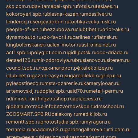
sko.com.ru
davitamebel-spb.ru
fotsis.ru
tesiaes.ru
kokoroyari.spb.ru
blesna-kazan.ru
mossilver.ru
lenderoq.ru
sergeydobrin.ru
tochkazvuka.msk.ru
people-of-art.ru
bezzubova.ru
clubtibet.ru
orior-aks.ru
dynamoauto.ru
szk-favorit.ru
carlines.ru
flatnsk.ru
kingbolenskaner.ru
alex-motor.ru
astroline.net.ru
act1.spb.ru
polyglot.com.ru
gidlipetsk.ru
ooo-driada.ru
detsad125.ru
mir-zdoroviya.ru
bruslanovo.ru
siterem.ru
council.spb.ru
лодкипатриот.рф
kafekolizey.ru
iclub.net.ru
gazon-easy.ru
sugarepilekb.ru
grinox.ru
pylesostineco.ru
msts-ozarenie.ru
kameryjooan.ru
artemovskij.ru
dopler.spb.ru
aid70.ru
metall-perm.ru
ndm.msk.ru
ratingzooshop.ru
apiaccess.ru
globalautotrade.info
bezverhovskoe.ru
drsschool.ru
ZOOSMART.SPB.RU
dalakony.ru
medikijob.ru
remontt.spb.ru
photostudia.spb.ru
myragon.ru
terramia.ru
academy62.ru
gardengallereya.ru
rti.com.ru
artem-news.ru
biserinca.ru
krasnodarkurort.com