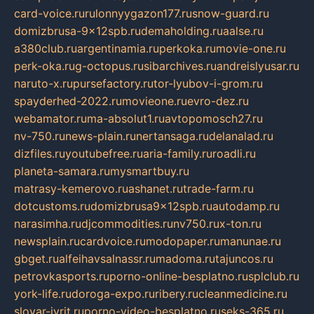
card-voice.ru
rulonnyygazon177.ru
snow-guard.ru
domizbrusa-9x12spb.ru
demaholding.ru
aalse.ru
a380club.ru
argentinamia.ru
perkoka.ru
movie-one.ru
perk-oka.ru
g-octopus.ru
sibarchives.ru
andreislyusar.ru
naruto-x.ru
pursefactory.ru
tor-lyubov-i-grom.ru
spayderhed-2022.ru
movieone.ru
evro-dez.ru
webamator.ru
ma-absolut1.ru
avtopomosch27.ru
nv-750.ru
news-plain.ru
nertansaga.ru
delanalad.ru
dizfiles.ru
youtubefree.ru
aria-family.ru
roadli.ru
planeta-samara.ru
mysmartbuy.ru
matrasy-kemerovo.ru
ashanet.ru
trade-farm.ru
dotcustoms.ru
domizbrusa9x12spb.ru
autodamp.ru
narasimha.ru
djcommodities.ru
nv750.ru
x-ton.ru
newsplain.ru
cardvoice.ru
modopaper.ru
manunae.ru
gbget.ru
alfeihavsalnassr.ru
madoma.ru
tajuncos.ru
petrovkasports.ru
porno-online-besplatno.ru
splclub.ru
york-life.ru
doroga-expo.ru
ribery.ru
cleanmedicine.ru
slovar-ivrit.ru
porno-video-besplatno.ru
seks-365.ru