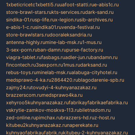
1xbeticricetc1xbetti5.ru
uafoot-statti.ru
e-abis1c.ru
store-brawl-stars.ru
kts-services.ru
dark-sand.ru
sindika-01.ru
sp-life.ru
x-legion.ru
sib-archives.ru
e-abis-1-c.ru
sindika01.ru
venda-festival.ru
store-brawlstars.ru
dooraleksandria.ru
antenna-highly.ru
mine-lab-msk.ru
1-mus.ru
3-sex-porn.ru
ban-damn.ru
purse-factory.ru
viagra-tablet.ru
fasbags.ru
adler-jun.ru
bandamn.ru
fincontech.ru
3sexporn.ru
1mus.ru
darksand.ru
rebus-toys.ru
minelab-msk.ru
alabuga-cityhotel.ru
medsprawo-4-ka.ru
2864420.ru
blagodarenie-spb.ru
zajmy24.ru
tovudyi-4-kuhnyanazakaz.ru
brazzerscom.ru
medsprawo4ka.ru
xehyroo5kuhnyanazakaz.ru
fabrikayfabrikaefabrika.ru
vskrytie-zamkov-moskva-113.ru
biletnadom.ru
zed-online.ru
pimchax.ru
brazzers-hd.ru
z-host.ru
kitubeu2kuhnyanazakaz.ru
naperekate.ru
kuhnyaofabrikaufabrik.ru
kitubeu-2-kuhnyanazakaz.ru