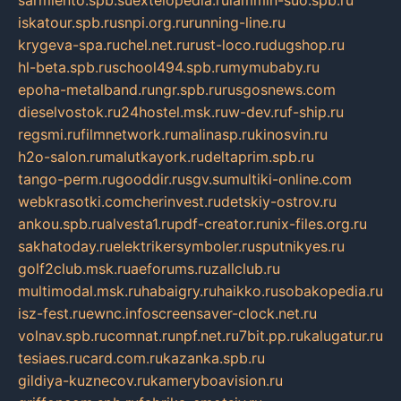
iskatour.spb.ru
snpi.org.ru
running-line.ru
krygeva-spa.ru
chel.net.ru
rust-loco.ru
dugshop.ru
hl-beta.spb.ru
school494.spb.ru
mymubaby.ru
epoha-metalband.ru
ngr.spb.ru
rusgosnews.com
dieselvostok.ru
24hostel.msk.ru
w-dev.ru
f-ship.ru
regsmi.ru
filmnetwork.ru
malinasp.ru
kinosvin.ru
h2o-salon.ru
malutkayork.ru
deltaprim.spb.ru
tango-perm.ru
gooddir.ru
sgv.su
multiki-online.com
webkrasotki.com
cherinvest.ru
detskiy-ostrov.ru
ankou.spb.ru
alvesta1.ru
pdf-creator.ru
nix-files.org.ru
sakhatoday.ru
elektrikersymboler.ru
sputnikyes.ru
golf2club.msk.ru
aeforums.ru
zallclub.ru
multimodal.msk.ru
habaigry.ru
haikko.ru
sobakopedia.ru
isz-fest.ru
ewnc.info
screensaver-clock.net.ru
volnav.spb.ru
comnat.ru
npf.net.ru
7bit.pp.ru
kalugatur.ru
tesiaes.ru
card.com.ru
kazanka.spb.ru
gildiya-kuznecov.ru
kameryboavision.ru