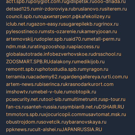
act1.spb.ru
polyglot.com.ru
gidlipetsk.ru
ooo-driada.ru
detsad125.ru
mir-zdoroviya.ru
bruslanovo.ru
siterem.ru
council.spb.ru
лодкипатриот.рф
kafekolizey.ru
iclub.net.ru
gazon-easy.ru
sugarepilekb.ru
grinox.ru
pylesostineco.ru
msts-ozarenie.ru
kameryjooan.ru
artemovskij.ru
dopler.spb.ru
aid70.ru
metall-perm.ru
ndm.msk.ru
ratingzooshop.ru
apiaccess.ru
globalautotrade.info
bezverhovskoe.ru
drsschool.ru
ZOOSMART.SPB.RU
dalakony.ru
medikijob.ru
remontt.spb.ru
photostudia.spb.ru
myragon.ru
terramia.ru
academy62.ru
gardengallereya.ru
rti.com.ru
artem-news.ru
biserinca.ru
krasnodarkurort.com
imshowtv.ru
mebel-v-tule.ru
mobtopik.ru
pcsecurity.net.ru
tool-sib.ru
multimetrunit.ru
sp-tour.ru
fan-cs.ru
santeh-russia.ru
symbian9.net.ru
DSHAIR.RU
tmmotors.spb.ru
xjocuricopii.com
musavtomat.msk.ru
obustrojdom.ru
sovetcik.ru
ybaranovskaya.ru
ppknews.ru
cult-alshei.ru
JAPANRUSSIA.RU