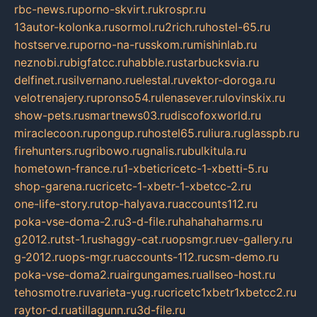
rbc-news.ru
porno-skvirt.ru
krospr.ru
13autor-kolonka.ru
sormol.ru
2rich.ru
hostel-65.ru
hostserve.ru
porno-na-russkom.ru
mishinlab.ru
neznobi.ru
bigfatcc.ru
habble.ru
starbucksvia.ru
delfinet.ru
silvernano.ru
elestal.ru
vektor-doroga.ru
velotrenajery.ru
pronso54.ru
lenasever.ru
lovinskix.ru
show-pets.ru
smartnews03.ru
discofoxworld.ru
miraclecoon.ru
pongup.ru
hostel65.ru
liura.ru
glasspb.ru
firehunters.ru
gribowo.ru
gnalis.ru
bulkitula.ru
hometown-france.ru
1-xbeticricetc-1-xbetti-5.ru
shop-garena.ru
cricetc-1-xbetr-1-xbetcc-2.ru
one-life-story.ru
top-halyava.ru
accounts112.ru
poka-vse-doma-2.ru
3-d-file.ru
hahahaharms.ru
g2012.ru
tst-1.ru
shaggy-cat.ru
opsmgr.ru
ev-gallery.ru
g-2012.ru
ops-mgr.ru
accounts-112.ru
csm-demo.ru
poka-vse-doma2.ru
airgungames.ru
allseo-host.ru
tehosmotre.ru
varieta-yug.ru
cricetc1xbetr1xbetcc2.ru
raytor-d.ru
atillagunn.ru
3d-file.ru