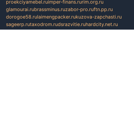
proekciyamebel.ru
imper-finans.ru
rim.org.ru
glamourai.ru
brassminus.ru
zabor-pro.ru
ftn.pp.ru
dorogoe58.ru
laimengpacker.ru
kuzova-zapchasti.ru
sageerp.ru
taxodrom.ru
dsrazvitie.ru
hardcity.net.ru
ratinghomegames.ru
topservice25.ru
gubernyan.ru
gtglasslined.ru
ii4.ru
tssport.spb.ru
andorra24.com
blackwallstreet.ru
oboimos.ru
optim-doors.com.ru
ikuch.ru
nycr.org.ru
npa21.ru
vremya-ch.spb.ru
desert000.ru
ivtorgi.ru
ifiori.ru
catalog-statei.ru
dcv.org.ru
spetsmaster174.ru
ipkameryhiseeu.ru
dum26.ru
ruspol.spb.ru
fr-opendp.ru
kam-solnyshko.ru
cheyenne-arapaho.ru
sevzapmetal.spb.ru
ted-lapidus.spb.ru
parasite-eliminator.ru
sigma-complete.ru
modernworld.ru
dama-moda.ru
eholot-group.ru
sk-nvkz.ru
DRONGOLD.RU
democratia2.ru
i-farmer.ru
mass-sport.org
jablonex.spb.ru
bookmess.ru
linkword.ru
refineua.com.ru
cs-spec.net.ru
altay-mebel.ru