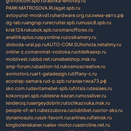
griffoncom.spb.ru
fabrika-emotsiy.ru
PARK-MATROSOVA.RU
agat.spb.ru
avtoyurist-moskva1.ru
hardware.org.ru
схема-авто.рф
dg-lab.ru
angrup.ru
recruiter.spb.ru
music8.spb.ru
krsk124.ru
kubok.spb.ru
romanofforex.ru
analitikaplus.ru
spyonline.ru
zosikamery.ru
sloboda-ural.pp.ru
AUTO-COM.SU
hohota.net
alimy.ru
online-z.com
aromat-vostoka.ru
otdelkaexp.ru
mobilvest.ru
bbd.net.ru
mebelshop.msk.ru
smp-forum.ru
bastion-td.ru
kosmoscreative.ru
avrmotors.ru
art-galadesign.ru
tiffany-c.ru
ecostep-samara.ru
d-p.spb.ru
галактика73.рф
sko.com.ru
davitamebel-spb.ru
fotsis.ru
tesiaes.ru
kokoroyari.spb.ru
blesna-kazan.ru
mossilver.ru
lenderoq.ru
sergeydobrin.ru
tochkazvuka.msk.ru
people-of-art.ru
bezzubova.ru
clubtibet.ru
orior-aks.ru
dynamoauto.ru
szk-favorit.ru
carlines.ru
flatnsk.ru
kingbolenskaner.ru
alex-motor.ru
astroline.net.ru