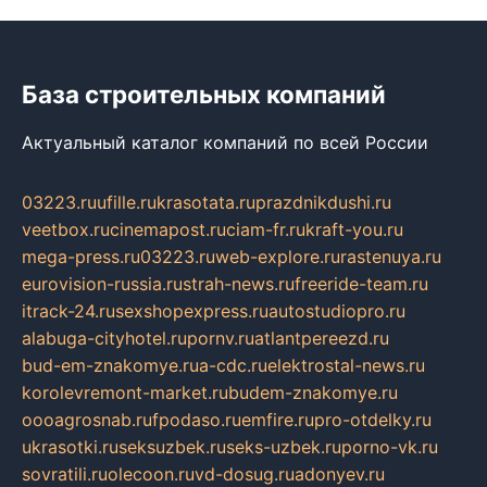
База строительных компаний
Актуальный каталог компаний по всей России
03223.ru
ufille.ru
krasotata.ru
prazdnikdushi.ru
veetbox.ru
cinemapost.ru
ciam-fr.ru
kraft-you.ru
mega-press.ru
03223.ru
web-explore.ru
rastenuya.ru
eurovision-russia.ru
strah-news.ru
freeride-team.ru
itrack-24.ru
sexshopexpress.ru
autostudiopro.ru
alabuga-cityhotel.ru
pornv.ru
atlantpereezd.ru
bud-em-znakomye.ru
a-cdc.ru
elektrostal-news.ru
korolevremont-market.ru
budem-znakomye.ru
oooagrosnab.ru
fpodaso.ru
emfire.ru
pro-otdelky.ru
ukrasotki.ru
seksuzbek.ru
seks-uzbek.ru
porno-vk.ru
sovratili.ru
olecoon.ru
vd-dosug.ru
adonyev.ru