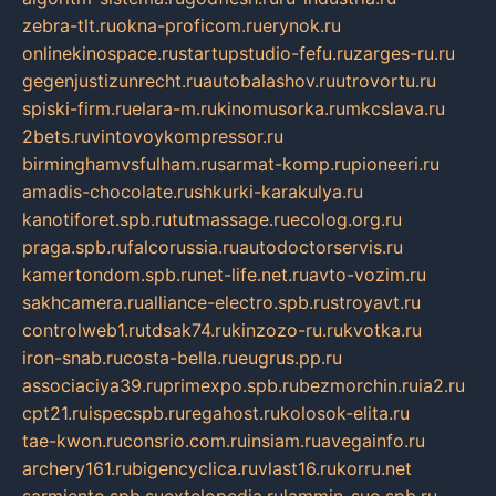
zebra-tlt.ru
okna-proficom.ru
erynok.ru
onlinekinospace.ru
startupstudio-fefu.ru
zarges-ru.ru
gegenjustizunrecht.ru
autobalashov.ru
utrovortu.ru
spiski-firm.ru
elara-m.ru
kinomusorka.ru
mkcslava.ru
2bets.ru
vintovoykompressor.ru
birminghamvsfulham.ru
sarmat-komp.ru
pioneeri.ru
amadis-chocolate.ru
shkurki-karakulya.ru
kanotiforet.spb.ru
tutmassage.ru
ecolog.org.ru
praga.spb.ru
falcorussia.ru
autodoctorservis.ru
kamertondom.spb.ru
net-life.net.ru
avto-vozim.ru
sakhcamera.ru
alliance-electro.spb.ru
stroyavt.ru
controlweb1.ru
tdsak74.ru
kinzozo-ru.ru
kvotka.ru
iron-snab.ru
costa-bella.ru
eugrus.pp.ru
associaciya39.ru
primexpo.spb.ru
bezmorchin.ru
ia2.ru
cpt21.ru
ispecspb.ru
regahost.ru
kolosok-elita.ru
tae-kwon.ru
consrio.com.ru
insiam.ru
avegainfo.ru
archery161.ru
bigencyclica.ru
vlast16.ru
korru.net
sarmiento.spb.su
extelopedia.ru
lammin-suo.spb.ru