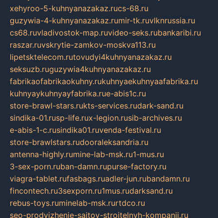
xehyroo-5-kuhnyanazakaz.ru
cs-68.ru
guzywia-4-kuhnyanazakaz.ru
mir-tk.ru
vlknrussia.ru
cs68.ru
vladivostok-map.ru
video-seks.ru
bankaribi.ru
raszar.ru
vskrytie-zamkov-moskva113.ru
lipetsktelecom.ru
tovudyi4kuhnyanazakaz.ru
seksuzb.ru
guzywia4kuhnyanazakaz.ru
fabrikaofabrikaokuhny.ru
kuhnyaekuhnyaafabrika.ru
kuhnyaykuhnyayfabrika.ru
e-abis1c.ru
store-brawl-stars.ru
kts-services.ru
dark-sand.ru
sindika-01.ru
sp-life.ru
x-legion.ru
sib-archives.ru
e-abis-1-c.ru
sindika01.ru
venda-festival.ru
store-brawlstars.ru
dooraleksandria.ru
antenna-highly.ru
mine-lab-msk.ru
1-mus.ru
3-sex-porn.ru
ban-damn.ru
purse-factory.ru
viagra-tablet.ru
fasbags.ru
adler-jun.ru
bandamn.ru
fincontech.ru
3sexporn.ru
1mus.ru
darksand.ru
rebus-toys.ru
minelab-msk.ru
rtdco.ru
seo-prodvizhenie-sajtov-stroitelnyh-kompanij.ru