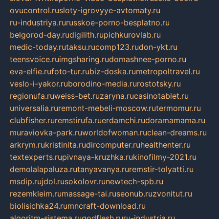
ovucontrol.ru
sloty-igrovyye-avtomaty.ru
ru-industriya.ru
russkoe-porno-besplatno.ru
belgorod-day.ru
digilith.ru
pichkurovlab.ru
medic-today.ru
taksu.ru
comp123.ru
don-ykt.ru
teensvoice.ru
imgsharing.ru
domashnee-porno.ru
eva-elfie.ru
foto-tur.ru
biz-doska.ru
metropoltravel.ru
veslo-i-yakor.ru
borodino-media.ru
rostotsky.ru
regionufa.ru
weiss-bet.ru
zaryna.ru
casinotablet.ru
universalia.ru
remont-mebeli-moscow.ru
termomur.ru
clubfisher.ru
remstirufa.ru
erdamchi.ru
doramamama.ru
muraviovka-park.ru
worldofwoman.ru
clean-dreams.ru
arkrym.ru
kristinita.ru
dircomputer.ru
healthenter.ru
textexperts.ru
pivnaya-kruzhka.ru
kinofilmy-2021.ru
demolalapaluza.ru
tanyavanya.ru
remstir-tolyatti.ru
msdip.ru
jdol.ru
sokolovr.ru
newtech-spb.ru
rezemkleim.ru
massage-tai.ru
seonub.ru
zvonitut.ru
biolisichka24.ru
mncraft-download.ru
algoritm-sistema.ru
godflesh.ru
ru-industria.ru