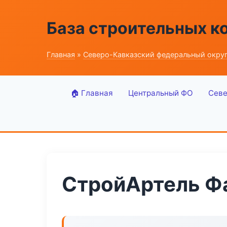
База строительных к
Главная
»
Северо-Кавказский федеральный окру
🏠 Главная
Центральный ФО
Севе
СтройАртель Ф