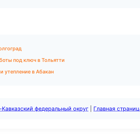
олгоград
боты под ключ в Тольятти
и утепление в Абакан
-Кавказский федеральный округ
|
Главная страниц