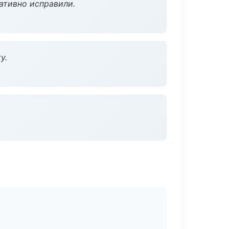
ативно исправили.
у.