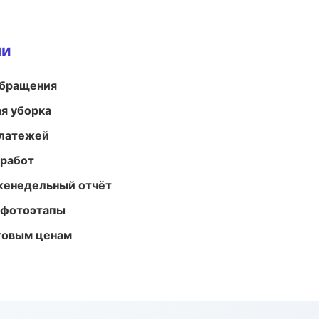
ми
обращения
ая уборка
платежей
 работ
женедельный отчёт
 фотоэтапы
птовым ценам