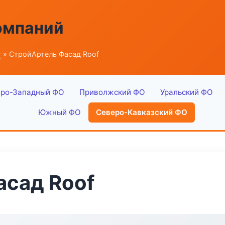
омпаний
г
» СтройАртель Фасад Roof
ро-Западный ФО
Приволжский ФО
Уральский ФО
Южный ФО
Северо-Кавказский ФО
асад Roof