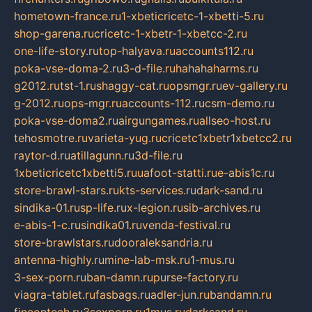
hometown-france.ru
1-xbeticricetc-1-xbetti-5.ru
shop-garena.ru
cricetc-1-xbetr-1-xbetcc-2.ru
one-life-story.ru
top-halyava.ru
accounts112.ru
poka-vse-doma-2.ru
3-d-file.ru
hahahaharms.ru
g2012.ru
tst-1.ru
shaggy-cat.ru
opsmgr.ru
ev-gallery.ru
g-2012.ru
ops-mgr.ru
accounts-112.ru
csm-demo.ru
poka-vse-doma2.ru
airgungames.ru
allseo-host.ru
tehosmotre.ru
varieta-yug.ru
cricetc1xbetr1xbetcc2.ru
raytor-d.ru
atillagunn.ru
3d-file.ru
1xbeticricetc1xbetti5.ru
uafoot-statti.ru
e-abis1c.ru
store-brawl-stars.ru
kts-services.ru
dark-sand.ru
sindika-01.ru
sp-life.ru
x-legion.ru
sib-archives.ru
e-abis-1-c.ru
sindika01.ru
venda-festival.ru
store-brawlstars.ru
dooraleksandria.ru
antenna-highly.ru
mine-lab-msk.ru
1-mus.ru
3-sex-porn.ru
ban-damn.ru
purse-factory.ru
viagra-tablet.ru
fasbags.ru
adler-jun.ru
bandamn.ru