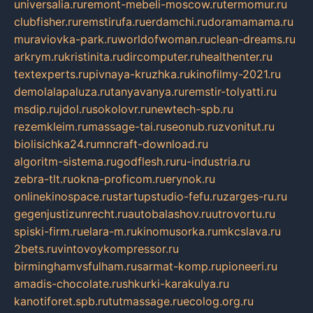
universalia.ru
remont-mebeli-moscow.ru
termomur.ru
clubfisher.ru
remstirufa.ru
erdamchi.ru
doramamama.ru
muraviovka-park.ru
worldofwoman.ru
clean-dreams.ru
arkrym.ru
kristinita.ru
dircomputer.ru
healthenter.ru
textexperts.ru
pivnaya-kruzhka.ru
kinofilmy-2021.ru
demolalapaluza.ru
tanyavanya.ru
remstir-tolyatti.ru
msdip.ru
jdol.ru
sokolovr.ru
newtech-spb.ru
rezemkleim.ru
massage-tai.ru
seonub.ru
zvonitut.ru
biolisichka24.ru
mncraft-download.ru
algoritm-sistema.ru
godflesh.ru
ru-industria.ru
zebra-tlt.ru
okna-proficom.ru
erynok.ru
onlinekinospace.ru
startupstudio-fefu.ru
zarges-ru.ru
gegenjustizunrecht.ru
autobalashov.ru
utrovortu.ru
spiski-firm.ru
elara-m.ru
kinomusorka.ru
mkcslava.ru
2bets.ru
vintovoykompressor.ru
birminghamvsfulham.ru
sarmat-komp.ru
pioneeri.ru
amadis-chocolate.ru
shkurki-karakulya.ru
kanotiforet.spb.ru
tutmassage.ru
ecolog.org.ru