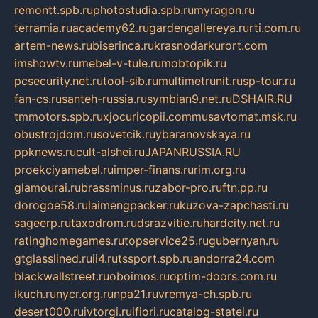
remontt.spb.ru
photostudia.spb.ru
myragon.ru
terramia.ru
academy62.ru
gardengallereya.ru
rti.com.ru
artem-news.ru
biserinca.ru
krasnodarkurort.com
imshowtv.ru
mebel-v-tule.ru
mobtopik.ru
pcsecurity.net.ru
tool-sib.ru
multimetrunit.ru
sp-tour.ru
fan-cs.ru
santeh-russia.ru
symbian9.net.ru
DSHAIR.RU
tmmotors.spb.ru
xjocuricopii.com
musavtomat.msk.ru
obustrojdom.ru
sovetcik.ru
ybaranovskaya.ru
ppknews.ru
cult-alshei.ru
JAPANRUSSIA.RU
proekciyamebel.ru
imper-finans.ru
rim.org.ru
glamourai.ru
brassminus.ru
zabor-pro.ru
ftn.pp.ru
dorogoe58.ru
laimengpacker.ru
kuzova-zapchasti.ru
sageerp.ru
taxodrom.ru
dsrazvitie.ru
hardcity.net.ru
ratinghomegames.ru
topservice25.ru
gubernyan.ru
gtglasslined.ru
ii4.ru
tssport.spb.ru
andorra24.com
blackwallstreet.ru
oboimos.ru
optim-doors.com.ru
ikuch.ru
nycr.org.ru
npa21.ru
vremya-ch.spb.ru
desert000.ru
ivtorgi.ru
ifiori.ru
catalog-statei.ru