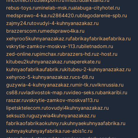
fincontech.ru
3sexporn.ru
1mus.ru
darksand.ru
rebus-toys.ru
minelab-msk.ru
alabuga-cityhotel.ru
medsprawo-4-ka.ru
2864420.ru
blagodarenie-spb.ru
zajmy24.ru
tovudyi-4-kuhnyanazakaz.ru
brazzerscom.ru
medsprawo4ka.ru
xehyroo5kuhnyanazakaz.ru
fabrikayfabrikaefabrika.ru
vskrytie-zamkov-moskva-113.ru
biletnadom.ru
zed-online.ru
pimchax.ru
brazzers-hd.ru
z-host.ru
kitubeu2kuhnyanazakaz.ru
naperekate.ru
kuhnyaofabrikaufabrik.ru
kitubeu-2-kuhnyanazakaz.ru
xehyroo-5-kuhnyanazakaz.ru
cs-68.ru
guzywia-4-kuhnyanazakaz.ru
mir-tk.ru
vlknrussia.ru
cs68.ru
vladivostok-map.ru
video-seks.ru
bankaribi.ru
raszar.ru
vskrytie-zamkov-moskva113.ru
lipetsktelecom.ru
tovudyi4kuhnyanazakaz.ru
seksuzb.ru
guzywia4kuhnyanazakaz.ru
fabrikaofabrikaokuhny.ru
kuhnyaekuhnyaafabrika.ru
kuhnyaykuhnyayfabrika.ru
e-abis1c.ru