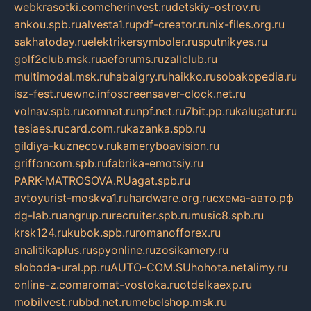
webkrasotki.com
cherinvest.ru
detskiy-ostrov.ru
ankou.spb.ru
alvesta1.ru
pdf-creator.ru
nix-files.org.ru
sakhatoday.ru
elektrikersymboler.ru
sputnikyes.ru
golf2club.msk.ru
aeforums.ru
zallclub.ru
multimodal.msk.ru
habaigry.ru
haikko.ru
sobakopedia.ru
isz-fest.ru
ewnc.info
screensaver-clock.net.ru
volnav.spb.ru
comnat.ru
npf.net.ru
7bit.pp.ru
kalugatur.ru
tesiaes.ru
card.com.ru
kazanka.spb.ru
gildiya-kuznecov.ru
kameryboavision.ru
griffoncom.spb.ru
fabrika-emotsiy.ru
PARK-MATROSOVA.RU
agat.spb.ru
avtoyurist-moskva1.ru
hardware.org.ru
схема-авто.рф
dg-lab.ru
angrup.ru
recruiter.spb.ru
music8.spb.ru
krsk124.ru
kubok.spb.ru
romanofforex.ru
analitikaplus.ru
spyonline.ru
zosikamery.ru
sloboda-ural.pp.ru
AUTO-COM.SU
hohota.net
alimy.ru
online-z.com
aromat-vostoka.ru
otdelkaexp.ru
mobilvest.ru
bbd.net.ru
mebelshop.msk.ru