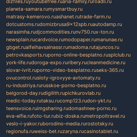
dizfiles.ru
youtubefree.ru
aria-family.ru
roadli.ru
planeta-samara.ru
mysmartbuy.ru
matrasy-kemerovo.ru
ashanet.ru
trade-farm.ru
dotcustoms.ru
domizbrusa9x12spb.ru
autodamp.ru
narasimha.ru
djcommodities.ru
nv750.ru
x-ton.ru
newsplain.ru
cardvoice.ru
modopaper.ru
manunae.ru
gbget.ru
alfeihavsalnassr.ru
madoma.ru
tajuncos.ru
petrovkasports.ru
porno-online-besplatno.ru
splclub.ru
york-life.ru
doroga-expo.ru
ribery.ru
cleanmedicine.ru
slovar-ivrit.ru
porno-video-besplatno.ru
seks-365.ru
ovucontrol.ru
sloty-igrovyye-avtomaty.ru
ru-industriya.ru
russkoe-porno-besplatno.ru
belgorod-day.ru
digilith.ru
pichkurovlab.ru
medic-today.ru
taksu.ru
comp123.ru
don-ykt.ru
teensvoice.ru
imgsharing.ru
domashnee-porno.ru
eva-elfie.ru
foto-tur.ru
biz-doska.ru
metropoltravel.ru
veslo-i-yakor.ru
borodino-media.ru
rostotsky.ru
regionufa.ru
weiss-bet.ru
zaryna.ru
casinotablet.ru