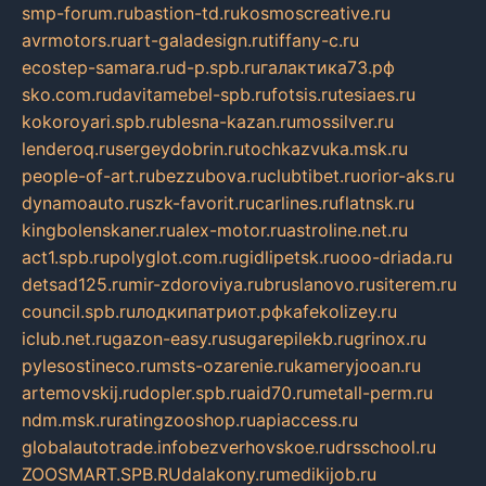
smp-forum.ru
bastion-td.ru
kosmoscreative.ru
avrmotors.ru
art-galadesign.ru
tiffany-c.ru
ecostep-samara.ru
d-p.spb.ru
галактика73.рф
sko.com.ru
davitamebel-spb.ru
fotsis.ru
tesiaes.ru
kokoroyari.spb.ru
blesna-kazan.ru
mossilver.ru
lenderoq.ru
sergeydobrin.ru
tochkazvuka.msk.ru
people-of-art.ru
bezzubova.ru
clubtibet.ru
orior-aks.ru
dynamoauto.ru
szk-favorit.ru
carlines.ru
flatnsk.ru
kingbolenskaner.ru
alex-motor.ru
astroline.net.ru
act1.spb.ru
polyglot.com.ru
gidlipetsk.ru
ooo-driada.ru
detsad125.ru
mir-zdoroviya.ru
bruslanovo.ru
siterem.ru
council.spb.ru
лодкипатриот.рф
kafekolizey.ru
iclub.net.ru
gazon-easy.ru
sugarepilekb.ru
grinox.ru
pylesostineco.ru
msts-ozarenie.ru
kameryjooan.ru
artemovskij.ru
dopler.spb.ru
aid70.ru
metall-perm.ru
ndm.msk.ru
ratingzooshop.ru
apiaccess.ru
globalautotrade.info
bezverhovskoe.ru
drsschool.ru
ZOOSMART.SPB.RU
dalakony.ru
medikijob.ru