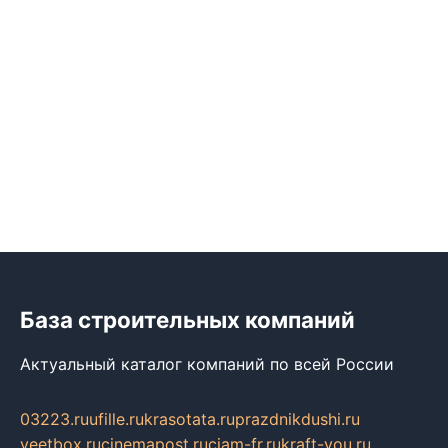
База строительных компаний
Актуальный каталог компаний по всей России
03223.ru
ufille.ru
krasotata.ru
prazdnikdushi.ru
veetbox.ru
cinemapost.ru
ciam-fr.ru
kraft-you.ru