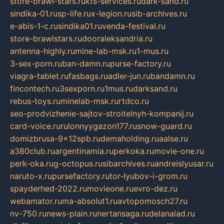
store-brawl-stars.ru
kts-services.ru
dark-sand.ru
sindika-01.ru
sp-life.ru
x-legion.ru
sib-archives.ru
e-abis-1-c.ru
sindika01.ru
venda-festival.ru
store-brawlstars.ru
dooraleksandria.ru
antenna-highly.ru
mine-lab-msk.ru
1-mus.ru
3-sex-porn.ru
ban-damn.ru
purse-factory.ru
viagra-tablet.ru
fasbags.ru
adler-jun.ru
bandamn.ru
fincontech.ru
3sexporn.ru
1mus.ru
darksand.ru
rebus-toys.ru
minelab-msk.ru
rtdco.ru
seo-prodvizhenie-sajtov-stroitelnyh-kompanij.ru
card-voice.ru
rulonnyygazon177.ru
snow-guard.ru
domizbrusa-9x12spb.ru
demaholding.ru
aalse.ru
a380club.ru
argentinamia.ru
perkoka.ru
movie-one.ru
perk-oka.ru
g-octopus.ru
sibarchives.ru
andreislyusar.ru
naruto-x.ru
pursefactory.ru
tor-lyubov-i-grom.ru
spayderhed-2022.ru
movieone.ru
evro-dez.ru
webamator.ru
ma-absolut1.ru
avtopomosch27.ru
nv-750.ru
news-plain.ru
nertansaga.ru
delanalad.ru