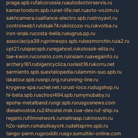
praga.spb.ru
falcorussia.ru
autodoctorservis.ru
kamertondom.spb.ru
net-life.net.ru
avto-vozim.ru
sakhcamera.ru
alliance-electro.spb.ru
stroyavt.ru
controlweb1.ru
tdsak74.ru
kinzozo-ru.ru
kvotka.ru
iron-snab.ru
costa-bella.ru
eugrus.pp.ru
associaciya39.ru
primexpo.spb.ru
bezmorchin.ru
ia2.ru
cpt21.ru
ispecspb.ru
regahost.ru
kolosok-elita.ru
tae-kwon.ru
consrio.com.ru
insiam.ru
avegainfo.ru
archery161.ru
bigencyclica.ru
vlast16.ru
korru.net
sarmiento.spb.su
extelopedia.ru
lammin-suo.spb.ru
iskatour.spb.ru
snpi.org.ru
running-line.ru
krygeva-spa.ru
chel.net.ru
rust-loco.ru
dugshop.ru
hl-beta.spb.ru
school494.spb.ru
mymubaby.ru
epoha-metalband.ru
ngr.spb.ru
rusgosnews.com
dieselvostok.ru
24hostel.msk.ru
w-dev.ru
f-ship.ru
regsmi.ru
filmnetwork.ru
malinasp.ru
kinosvin.ru
h2o-salon.ru
malutkayork.ru
deltaprim.spb.ru
tango-perm.ru
gooddir.ru
sgv.su
multiki-online.com