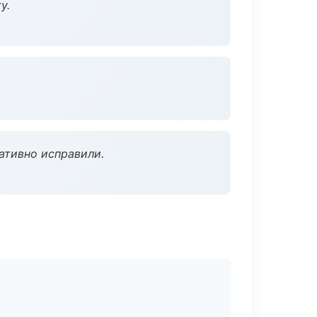
у.
ативно исправили.