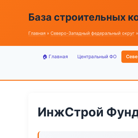
База строительных к
Главная
»
Северо-Западный федеральный округ
»
🏠 Главная
Центральный ФО
Севе
ИнжСтрой Фунд