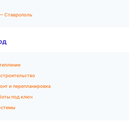
— Ставрополь
од
тепление
 строительство
онт и перепланировка
боты под ключ
истемы