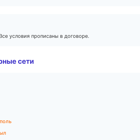
Все условия прописаны в договоре.
рные сети
поль
зыл