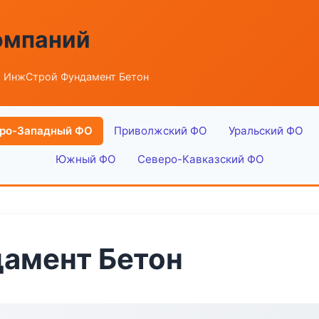
омпаний
 ИнжСтрой Фундамент Бетон
ро-Западный ФО
Приволжский ФО
Уральский ФО
Южный ФО
Северо-Кавказский ФО
амент Бетон