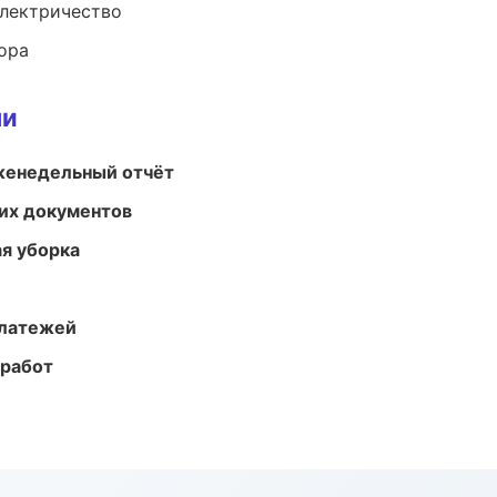
электричество
ора
ми
женедельный отчёт
их документов
ая уборка
платежей
 работ