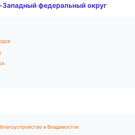
о-Западный федеральный округ
одск
д
ск
благоустройство в Владивосток