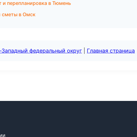
т и перепланировка в Тюмень
 сметы в Омск
о-Западный федеральный округ
|
Главная страница
сии