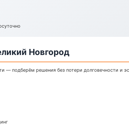
осуточно
еликий Новгород
и — подберём решения без потери долговечности и эс
динг