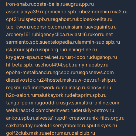
iron-snab.ru
costa-bella.ru
eugrus.pp.ru
associaciya39.ru
primexpo.spb.ru
bezmorchin.ru
ia2.ru
cpt21.ru
ispecspb.ru
regahost.ru
kolosok-elita.ru
tae-kwon.ru
consrio.com.ru
insiam.ru
avegainfo.ru
archery161.ru
bigencyclica.ru
vlast16.ru
korru.net
sarmiento.spb.su
extelopedia.ru
lammin-suo.spb.ru
iskatour.spb.ru
snpi.org.ru
running-line.ru
krygeva-spa.ru
chel.net.ru
rust-loco.ru
dugshop.ru
hl-beta.spb.ru
school494.spb.ru
mymubaby.ru
epoha-metalband.ru
ngr.spb.ru
rusgosnews.com
dieselvostok.ru
24hostel.msk.ru
w-dev.ru
f-ship.ru
regsmi.ru
filmnetwork.ru
malinasp.ru
kinosvin.ru
h2o-salon.ru
malutkayork.ru
deltaprim.spb.ru
tango-perm.ru
gooddir.ru
sgv.su
multiki-online.com
webkrasotki.com
cherinvest.ru
detskiy-ostrov.ru
ankou.spb.ru
alvesta1.ru
pdf-creator.ru
nix-files.org.ru
sakhatoday.ru
elektrikersymboler.ru
sputnikyes.ru
golf2club.msk.ru
aeforums.ru
zallclub.ru