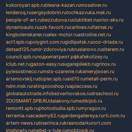
kokoroyari.spb.ru
blesna-kazan.ru
mossilver.ru
lenderoq.ru
sergeydobrin.ru
tochkazvuka.msk.ru
people-of-art.ru
bezzubova.ru
clubtibet.ru
orior-aks.ru
dynamoauto.ru
szk-favorit.ru
carlines.ru
flatnsk.ru
kingbolenskaner.ru
alex-motor.ru
astroline.net.ru
act1.spb.ru
polyglot.com.ru
gidlipetsk.ru
ooo-driada.ru
detsad125.ru
mir-zdoroviya.ru
bruslanovo.ru
siterem.ru
council.spb.ru
лодкипатриот.рф
kafekolizey.ru
iclub.net.ru
gazon-easy.ru
sugarepilekb.ru
grinox.ru
pylesostineco.ru
msts-ozarenie.ru
kameryjooan.ru
artemovskij.ru
dopler.spb.ru
aid70.ru
metall-perm.ru
ndm.msk.ru
ratingzooshop.ru
apiaccess.ru
globalautotrade.info
bezverhovskoe.ru
drsschool.ru
ZOOSMART.SPB.RU
dalakony.ru
medikijob.ru
remontt.spb.ru
photostudia.spb.ru
myragon.ru
terramia.ru
academy62.ru
gardengallereya.ru
rti.com.ru
artem-news.ru
biserinca.ru
krasnodarkurort.com
imshowtv.ru
mebel-v-tule.ru
mobtopik.ru