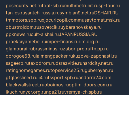
pcsecurity.net.ru
tool-sib.ru
multimetrunit.ru
sp-tour.ru
fan-cs.ru
santeh-russia.ru
symbian9.net.ru
DSHAIR.RU
tmmotors.spb.ru
xjocuricopii.com
musavtomat.msk.ru
obustrojdom.ru
sovetcik.ru
ybaranovskaya.ru
ppknews.ru
cult-alshei.ru
JAPANRUSSIA.RU
proekciyamebel.ru
imper-finans.ru
rim.org.ru
glamourai.ru
brassminus.ru
zabor-pro.ru
ftn.pp.ru
dorogoe58.ru
laimengpacker.ru
kuzova-zapchasti.ru
sageerp.ru
taxodrom.ru
dsrazvitie.ru
hardcity.net.ru
ratinghomegames.ru
topservice25.ru
gubernyan.ru
gtglasslined.ru
ii4.ru
tssport.spb.ru
andorra24.com
blackwallstreet.ru
oboimos.ru
optim-doors.com.ru
ikuch.ru
nycr.org.ru
npa21.ru
vremya-ch.spb.ru
desert000.ru
ivtorgi.ru
ifiori.ru
catalog-statei.ru
dcv.org.ru
spetsmaster174.ru
ipkameryhiseeu.ru
dum26.ru
ruspol.spb.ru
fr-opendp.ru
kam-solnyshko.ru
cheyenne-arapaho.ru
sevzapmetal.spb.ru
ted-lapidus.spb.ru
parasite-eliminator.ru