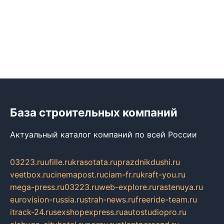
База строительных компаний
Актуальный каталог компаний по всей России
03223.ru
ufille.ru
krasotata.ru
prazdnikdushi.ru
veetbox.ru
cinemapost.ru
ciam-fr.ru
kraft-you.ru
mega-press.ru
03223.ru
web-explore.ru
rastenuya.ru
eurovision-russia.ru
strah-news.ru
freeride-team.ru
itrack-24.ru
sexshopexpress.ru
autostudiopro.ru