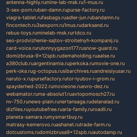
antenna-highly.ru
mine-lab-msk.ru
1-mus.ru
3-sex-porn.ru
ban-damn.ru
purse-factory.ru
viagra-tablet.ru
fasbags.ru
adler-jun.ru
bandamn.ru
fincontech.ru
3sexporn.ru
1mus.ru
darksand.ru
rebus-toys.ru
minelab-msk.ru
rtdco.ru
seo-prodvizhenie-sajtov-stroitelnyh-kompanij.ru
card-voice.ru
rulonnyygazon177.ru
snow-guard.ru
domizbrusa-9x12spb.ru
demaholding.ru
aalse.ru
a380club.ru
argentinamia.ru
perkoka.ru
movie-one.ru
perk-oka.ru
g-octopus.ru
sibarchives.ru
andreislyusar.ru
naruto-x.ru
pursefactory.ru
tor-lyubov-i-grom.ru
spayderhed-2022.ru
movieone.ru
evro-dez.ru
webamator.ru
ma-absolut1.ru
avtopomosch27.ru
nv-750.ru
news-plain.ru
nertansaga.ru
delanalad.ru
dizfiles.ru
youtubefree.ru
aria-family.ru
roadli.ru
planeta-samara.ru
mysmartbuy.ru
matrasy-kemerovo.ru
ashanet.ru
trade-farm.ru
dotcustoms.ru
domizbrusa9x12spb.ru
autodamp.ru