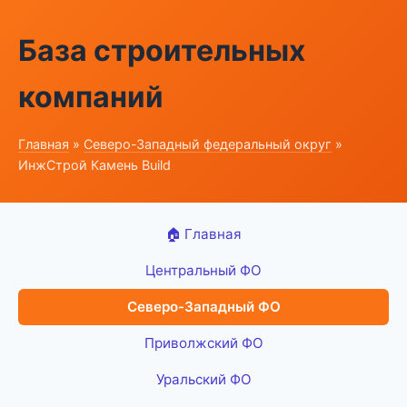
База строительных
компаний
Главная
»
Северо-Западный федеральный округ
»
ИнжСтрой Камень Build
🏠 Главная
Центральный ФО
Северо-Западный ФО
Приволжский ФО
Уральский ФО