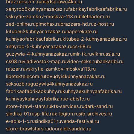
brazzerscom.ru
medsprawo4ka.ru
xehyroo5kuhnyanazakaz.ru
fabrikayfabrikaefabrika.ru
vskrytie-zamkov-moskva-113.ru
biletnadom.ru
zed-online.ru
pimchax.ru
brazzers-hd.ru
z-host.ru
kitubeu2kuhnyanazakaz.ru
naperekate.ru
kuhnyaofabrikaufabrik.ru
kitubeu-2-kuhnyanazakaz.ru
xehyroo-5-kuhnyanazakaz.ru
cs-68.ru
guzywia-4-kuhnyanazakaz.ru
mir-tk.ru
vlknrussia.ru
cs68.ru
vladivostok-map.ru
video-seks.ru
bankaribi.ru
raszar.ru
vskrytie-zamkov-moskva113.ru
lipetsktelecom.ru
tovudyi4kuhnyanazakaz.ru
seksuzb.ru
guzywia4kuhnyanazakaz.ru
fabrikaofabrikaokuhny.ru
kuhnyaekuhnyaafabrika.ru
kuhnyaykuhnyayfabrika.ru
e-abis1c.ru
store-brawl-stars.ru
kts-services.ru
dark-sand.ru
sindika-01.ru
sp-life.ru
x-legion.ru
sib-archives.ru
e-abis-1-c.ru
sindika01.ru
venda-festival.ru
store-brawlstars.ru
dooraleksandria.ru