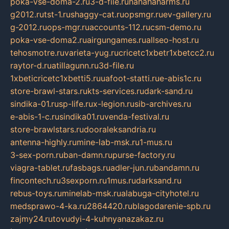
poka-vse-doma-2.ru
3-d-file.ru
hahahaharms.ru
g2012.ru
tst-1.ru
shaggy-cat.ru
opsmgr.ru
ev-gallery.ru
g-2012.ru
ops-mgr.ru
accounts-112.ru
csm-demo.ru
poka-vse-doma2.ru
airgungames.ru
allseo-host.ru
tehosmotre.ru
varieta-yug.ru
cricetc1xbetr1xbetcc2.ru
raytor-d.ru
atillagunn.ru
3d-file.ru
1xbeticricetc1xbetti5.ru
uafoot-statti.ru
e-abis1c.ru
store-brawl-stars.ru
kts-services.ru
dark-sand.ru
sindika-01.ru
sp-life.ru
x-legion.ru
sib-archives.ru
e-abis-1-c.ru
sindika01.ru
venda-festival.ru
store-brawlstars.ru
dooraleksandria.ru
antenna-highly.ru
mine-lab-msk.ru
1-mus.ru
3-sex-porn.ru
ban-damn.ru
purse-factory.ru
viagra-tablet.ru
fasbags.ru
adler-jun.ru
bandamn.ru
fincontech.ru
3sexporn.ru
1mus.ru
darksand.ru
rebus-toys.ru
minelab-msk.ru
alabuga-cityhotel.ru
medsprawo-4-ka.ru
2864420.ru
blagodarenie-spb.ru
zajmy24.ru
tovudyi-4-kuhnyanazakaz.ru