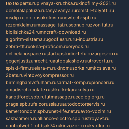
textexperts.ru
pivnaya-kruzhka.ru
kinofilmy-2021.ru
demolalapaluza.ru
tanyavanya.ru
remstir-tolyatti.ru
msdip.ru
jdol.ru
sokolovr.ru
newtech-spb.ru
rezemkleim.ru
massage-tai.ru
seonub.ru
zvonitut.ru
biolisichka24.ru
mncraft-download.ru
algoritm-sistema.ru
godflesh.ru
ru-industria.ru
zebra-tlt.ru
okna-proficom.ru
erynok.ru
onlinekinospace.ru
startupstudio-fefu.ru
zarges-ru.ru
gegenjustizunrecht.ru
autobalashov.ru
utrovortu.ru
spiski-firm.ru
elara-m.ru
kinomusorka.ru
mkcslava.ru
2bets.ru
vintovoykompressor.ru
birminghamvsfulham.ru
sarmat-komp.ru
pioneeri.ru
amadis-chocolate.ru
shkurki-karakulya.ru
kanotiforet.spb.ru
tutmassage.ru
ecolog.org.ru
praga.spb.ru
falcorussia.ru
autodoctorservis.ru
kamertondom.spb.ru
net-life.net.ru
avto-vozim.ru
sakhcamera.ru
alliance-electro.spb.ru
stroyavt.ru
controlweb1.ru
tdsak74.ru
kinzozo-ru.ru
kvotka.ru