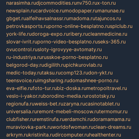
narasimha.ru
djcommodities.ru
nv750.ru
x-ton.ru
newsplain.ru
cardvoice.ru
modopaper.ru
manunae.ru
gbget.ru
alfeihavsalnassr.ru
madoma.ru
tajuncos.ru
petrovkasports.ru
porno-online-besplatno.ru
splclub.ru
york-life.ru
doroga-expo.ru
ribery.ru
cleanmedicine.ru
slovar-ivrit.ru
porno-video-besplatno.ru
seks-365.ru
ovucontrol.ru
sloty-igrovyye-avtomaty.ru
ru-industriya.ru
russkoe-porno-besplatno.ru
belgorod-day.ru
digilith.ru
pichkurovlab.ru
medic-today.ru
taksu.ru
comp123.ru
don-ykt.ru
teensvoice.ru
imgsharing.ru
domashnee-porno.ru
eva-elfie.ru
foto-tur.ru
biz-doska.ru
metropoltravel.ru
veslo-i-yakor.ru
borodino-media.ru
rostotsky.ru
regionufa.ru
weiss-bet.ru
zaryna.ru
casinotablet.ru
universalia.ru
remont-mebeli-moscow.ru
termomur.ru
clubfisher.ru
remstirufa.ru
erdamchi.ru
doramamama.ru
muraviovka-park.ru
worldofwoman.ru
clean-dreams.ru
arkrym.ru
kristinita.ru
dircomputer.ru
healthenter.ru