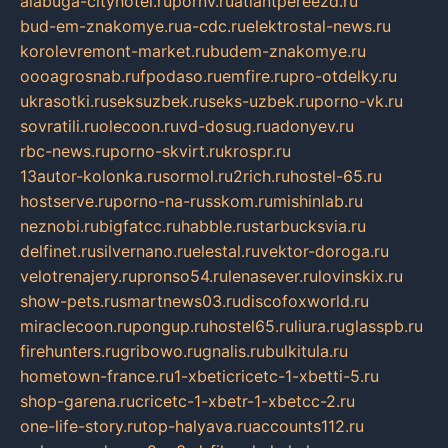
alabuga-cityhotel.ru
pornv.ru
atlantpereezd.ru
bud-em-znakomye.ru
a-cdc.ru
elektrostal-news.ru
korolevremont-market.ru
budem-znakomye.ru
oooagrosnab.ru
fpodaso.ru
emfire.ru
pro-otdelky.ru
ukrasotki.ru
seksuzbek.ru
seks-uzbek.ru
porno-vk.ru
sovratili.ru
olecoon.ru
vd-dosug.ru
adonyev.ru
rbc-news.ru
porno-skvirt.ru
krospr.ru
13autor-kolonka.ru
sormol.ru
2rich.ru
hostel-65.ru
hostserve.ru
porno-na-russkom.ru
mishinlab.ru
neznobi.ru
bigfatcc.ru
habble.ru
starbucksvia.ru
delfinet.ru
silvernano.ru
elestal.ru
vektor-doroga.ru
velotrenajery.ru
pronso54.ru
lenasever.ru
lovinskix.ru
show-pets.ru
smartnews03.ru
discofoxworld.ru
miraclecoon.ru
pongup.ru
hostel65.ru
liura.ru
glasspb.ru
firehunters.ru
gribowo.ru
gnalis.ru
bulkitula.ru
hometown-france.ru
1-xbeticricetc-1-xbetti-5.ru
shop-garena.ru
cricetc-1-xbetr-1-xbetcc-2.ru
one-life-story.ru
top-halyava.ru
accounts112.ru