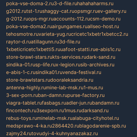
poka-vse-doma-2.ru
3-d-file.ru
hahahaharms.ru
g2012.ru
tst-1.ru
shaggy-cat.ru
opsmgr.ru
ev-gallery.ru
g-2012.ru
ops-mgr.ru
accounts-112.ru
csm-demo.ru
poka-vse-doma2.ru
airgungames.ru
allseo-host.ru
tehosmotre.ru
varieta-yug.ru
cricetc1xbetr1xbetcc2.ru
raytor-d.ru
atillagunn.ru
3d-file.ru
1xbeticricetc1xbetti5.ru
uafoot-statti.ru
e-abis1c.ru
store-brawl-stars.ru
kts-services.ru
dark-sand.ru
sindika-01.ru
sp-life.ru
x-legion.ru
sib-archives.ru
e-abis-1-c.ru
sindika01.ru
venda-festival.ru
store-brawlstars.ru
dooraleksandria.ru
antenna-highly.ru
mine-lab-msk.ru
1-mus.ru
3-sex-porn.ru
ban-damn.ru
purse-factory.ru
viagra-tablet.ru
fasbags.ru
adler-jun.ru
bandamn.ru
fincontech.ru
3sexporn.ru
1mus.ru
darksand.ru
rebus-toys.ru
minelab-msk.ru
alabuga-cityhotel.ru
medsprawo-4-ka.ru
2864420.ru
blagodarenie-spb.ru
zajmy24.ru
tovudyi-4-kuhnyanazakaz.ru