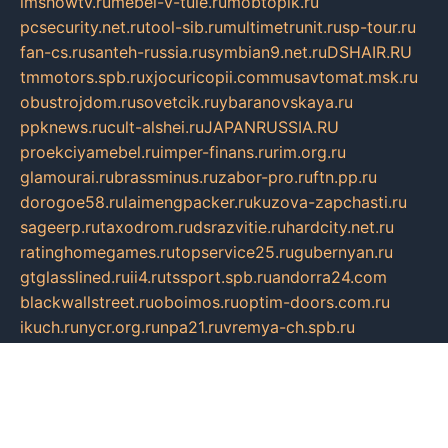
imshowtv.ru
mebel-v-tule.ru
mobtopik.ru
pcsecurity.net.ru
tool-sib.ru
multimetrunit.ru
sp-tour.ru
fan-cs.ru
santeh-russia.ru
symbian9.net.ru
DSHAIR.RU
tmmotors.spb.ru
xjocuricopii.com
musavtomat.msk.ru
obustrojdom.ru
sovetcik.ru
ybaranovskaya.ru
ppknews.ru
cult-alshei.ru
JAPANRUSSIA.RU
proekciyamebel.ru
imper-finans.ru
rim.org.ru
glamourai.ru
brassminus.ru
zabor-pro.ru
ftn.pp.ru
dorogoe58.ru
laimengpacker.ru
kuzova-zapchasti.ru
sageerp.ru
taxodrom.ru
dsrazvitie.ru
hardcity.net.ru
ratinghomegames.ru
topservice25.ru
gubernyan.ru
gtglasslined.ru
ii4.ru
tssport.spb.ru
andorra24.com
blackwallstreet.ru
oboimos.ru
optim-doors.com.ru
ikuch.ru
nycr.org.ru
npa21.ru
vremya-ch.spb.ru
desert000.ru
ivtorgi.ru
ifiori.ru
catalog-statei.ru
dcv.org.ru
spetsmaster174.ru
ipkameryhiseeu.ru
dum26.ru
ruspol.spb.ru
fr-opendp.ru
kam-solnyshko.ru
cheyenne-arapaho.ru
sevzapmetal.spb.ru