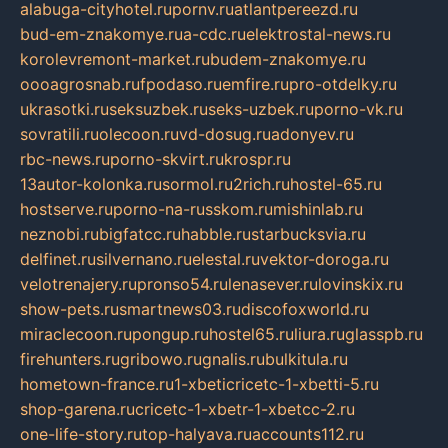
alabuga-cityhotel.ru
pornv.ru
atlantpereezd.ru
bud-em-znakomye.ru
a-cdc.ru
elektrostal-news.ru
korolevremont-market.ru
budem-znakomye.ru
oooagrosnab.ru
fpodaso.ru
emfire.ru
pro-otdelky.ru
ukrasotki.ru
seksuzbek.ru
seks-uzbek.ru
porno-vk.ru
sovratili.ru
olecoon.ru
vd-dosug.ru
adonyev.ru
rbc-news.ru
porno-skvirt.ru
krospr.ru
13autor-kolonka.ru
sormol.ru
2rich.ru
hostel-65.ru
hostserve.ru
porno-na-russkom.ru
mishinlab.ru
neznobi.ru
bigfatcc.ru
habble.ru
starbucksvia.ru
delfinet.ru
silvernano.ru
elestal.ru
vektor-doroga.ru
velotrenajery.ru
pronso54.ru
lenasever.ru
lovinskix.ru
show-pets.ru
smartnews03.ru
discofoxworld.ru
miraclecoon.ru
pongup.ru
hostel65.ru
liura.ru
glasspb.ru
firehunters.ru
gribowo.ru
gnalis.ru
bulkitula.ru
hometown-france.ru
1-xbeticricetc-1-xbetti-5.ru
shop-garena.ru
cricetc-1-xbetr-1-xbetcc-2.ru
one-life-story.ru
top-halyava.ru
accounts112.ru