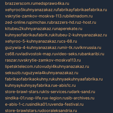
brazzerscom.ru
medsprawo4ka.ru
xehyroo5kuhnyanazakaz.ru
fabrikayfabrikaefabrika.ru
vskrytie-zamkov-moskva-113.ru
biletnadom.ru
zed-online.ru
pimchax.ru
brazzers-hd.ru
z-host.ru
kitubeu2kuhnyanazakaz.ru
naperekate.ru
kuhnyaofabrikaufabrik.ru
kitubeu-2-kuhnyanazakaz.ru
xehyroo-5-kuhnyanazakaz.ru
cs-68.ru
guzywia-4-kuhnyanazakaz.ru
mir-tk.ru
vlknrussia.ru
cs68.ru
vladivostok-map.ru
video-seks.ru
bankaribi.ru
raszar.ru
vskrytie-zamkov-moskva113.ru
lipetsktelecom.ru
tovudyi4kuhnyanazakaz.ru
seksuzb.ru
guzywia4kuhnyanazakaz.ru
fabrikaofabrikaokuhny.ru
kuhnyaekuhnyaafabrika.ru
kuhnyaykuhnyayfabrika.ru
e-abis1c.ru
store-brawl-stars.ru
kts-services.ru
dark-sand.ru
sindika-01.ru
sp-life.ru
x-legion.ru
sib-archives.ru
e-abis-1-c.ru
sindika01.ru
venda-festival.ru
store-brawlstars.ru
dooraleksandria.ru