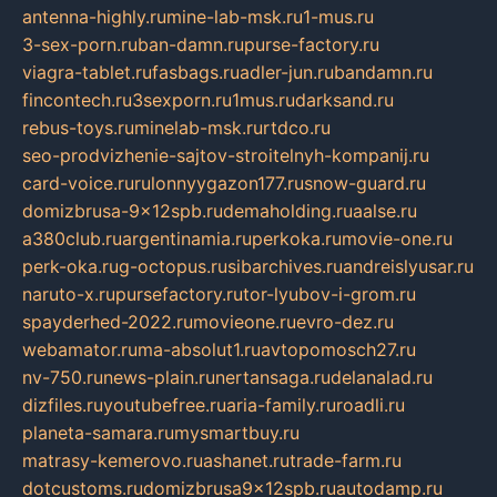
antenna-highly.ru
mine-lab-msk.ru
1-mus.ru
3-sex-porn.ru
ban-damn.ru
purse-factory.ru
viagra-tablet.ru
fasbags.ru
adler-jun.ru
bandamn.ru
fincontech.ru
3sexporn.ru
1mus.ru
darksand.ru
rebus-toys.ru
minelab-msk.ru
rtdco.ru
seo-prodvizhenie-sajtov-stroitelnyh-kompanij.ru
card-voice.ru
rulonnyygazon177.ru
snow-guard.ru
domizbrusa-9x12spb.ru
demaholding.ru
aalse.ru
a380club.ru
argentinamia.ru
perkoka.ru
movie-one.ru
perk-oka.ru
g-octopus.ru
sibarchives.ru
andreislyusar.ru
naruto-x.ru
pursefactory.ru
tor-lyubov-i-grom.ru
spayderhed-2022.ru
movieone.ru
evro-dez.ru
webamator.ru
ma-absolut1.ru
avtopomosch27.ru
nv-750.ru
news-plain.ru
nertansaga.ru
delanalad.ru
dizfiles.ru
youtubefree.ru
aria-family.ru
roadli.ru
planeta-samara.ru
mysmartbuy.ru
matrasy-kemerovo.ru
ashanet.ru
trade-farm.ru
dotcustoms.ru
domizbrusa9x12spb.ru
autodamp.ru