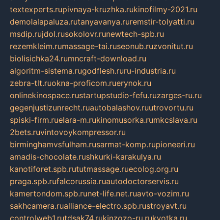
textexperts.ru
pivnaya-kruzhka.ru
kinofilmy-2021.ru
demolalapaluza.ru
tanyavanya.ru
remstir-tolyatti.ru
msdip.ru
jdol.ru
sokolovr.ru
newtech-spb.ru
rezemkleim.ru
massage-tai.ru
seonub.ru
zvonitut.ru
biolisichka24.ru
mncraft-download.ru
algoritm-sistema.ru
godflesh.ru
ru-industria.ru
zebra-tlt.ru
okna-proficom.ru
erynok.ru
onlinekinospace.ru
startupstudio-fefu.ru
zarges-ru.ru
gegenjustizunrecht.ru
autobalashov.ru
utrovortu.ru
spiski-firm.ru
elara-m.ru
kinomusorka.ru
mkcslava.ru
2bets.ru
vintovoykompressor.ru
birminghamvsfulham.ru
sarmat-komp.ru
pioneeri.ru
amadis-chocolate.ru
shkurki-karakulya.ru
kanotiforet.spb.ru
tutmassage.ru
ecolog.org.ru
praga.spb.ru
falcorussia.ru
autodoctorservis.ru
kamertondom.spb.ru
net-life.net.ru
avto-vozim.ru
sakhcamera.ru
alliance-electro.spb.ru
stroyavt.ru
controlweb1.ru
tdsak74.ru
kinzozo-ru.ru
kvotka.ru