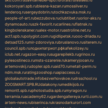
sko.com.ru
davitamebel-spb.ru
fotsis.ru
tesiaes.ru
kokoroyari.spb.ru
blesna-kazan.ru
mossilver.ru
lenderoq.ru
sergeydobrin.ru
tochkazvuka.msk.ru
people-of-art.ru
bezzubova.ru
clubtibet.ru
orior-aks.ru
dynamoauto.ru
szk-favorit.ru
carlines.ru
flatnsk.ru
kingbolenskaner.ru
alex-motor.ru
astroline.net.ru
act1.spb.ru
polyglot.com.ru
gidlipetsk.ru
ooo-driada.ru
detsad125.ru
mir-zdoroviya.ru
bruslanovo.ru
siterem.ru
council.spb.ru
лодкипатриот.рф
kafekolizey.ru
iclub.net.ru
gazon-easy.ru
sugarepilekb.ru
grinox.ru
pylesostineco.ru
msts-ozarenie.ru
kameryjooan.ru
artemovskij.ru
dopler.spb.ru
aid70.ru
metall-perm.ru
ndm.msk.ru
ratingzooshop.ru
apiaccess.ru
globalautotrade.info
bezverhovskoe.ru
drsschool.ru
ZOOSMART.SPB.RU
dalakony.ru
medikijob.ru
remontt.spb.ru
photostudia.spb.ru
myragon.ru
terramia.ru
academy62.ru
gardengallereya.ru
rti.com.ru
artem-news.ru
biserinca.ru
krasnodarkurort.com