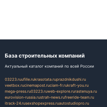
База строительных компаний
Актуальный каталог компаний по всей России
03223.ru
ufille.ru
krasotata.ru
prazdnikdushi.ru
veetbox.ru
cinemapost.ru
ciam-fr.ru
kraft-you.ru
mega-press.ru
03223.ru
web-explore.ru
rastenuya.ru
eurovision-russia.ru
strah-news.ru
freeride-team.ru
itrack-24.ru
sexshopexpress.ru
autostudiopro.ru