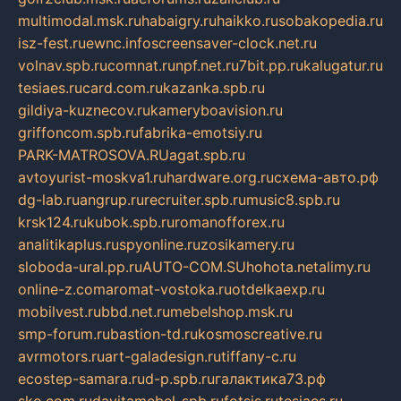
multimodal.msk.ru
habaigry.ru
haikko.ru
sobakopedia.ru
isz-fest.ru
ewnc.info
screensaver-clock.net.ru
volnav.spb.ru
comnat.ru
npf.net.ru
7bit.pp.ru
kalugatur.ru
tesiaes.ru
card.com.ru
kazanka.spb.ru
gildiya-kuznecov.ru
kameryboavision.ru
griffoncom.spb.ru
fabrika-emotsiy.ru
PARK-MATROSOVA.RU
agat.spb.ru
avtoyurist-moskva1.ru
hardware.org.ru
схема-авто.рф
dg-lab.ru
angrup.ru
recruiter.spb.ru
music8.spb.ru
krsk124.ru
kubok.spb.ru
romanofforex.ru
analitikaplus.ru
spyonline.ru
zosikamery.ru
sloboda-ural.pp.ru
AUTO-COM.SU
hohota.net
alimy.ru
online-z.com
aromat-vostoka.ru
otdelkaexp.ru
mobilvest.ru
bbd.net.ru
mebelshop.msk.ru
smp-forum.ru
bastion-td.ru
kosmoscreative.ru
avrmotors.ru
art-galadesign.ru
tiffany-c.ru
ecostep-samara.ru
d-p.spb.ru
галактика73.рф