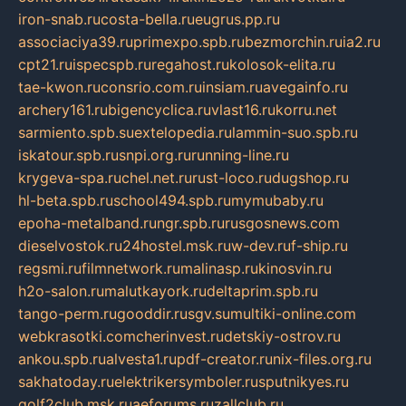
iron-snab.ru
costa-bella.ru
eugrus.pp.ru
associaciya39.ru
primexpo.spb.ru
bezmorchin.ru
ia2.ru
cpt21.ru
ispecspb.ru
regahost.ru
kolosok-elita.ru
tae-kwon.ru
consrio.com.ru
insiam.ru
avegainfo.ru
archery161.ru
bigencyclica.ru
vlast16.ru
korru.net
sarmiento.spb.su
extelopedia.ru
lammin-suo.spb.ru
iskatour.spb.ru
snpi.org.ru
running-line.ru
krygeva-spa.ru
chel.net.ru
rust-loco.ru
dugshop.ru
hl-beta.spb.ru
school494.spb.ru
mymubaby.ru
epoha-metalband.ru
ngr.spb.ru
rusgosnews.com
dieselvostok.ru
24hostel.msk.ru
w-dev.ru
f-ship.ru
regsmi.ru
filmnetwork.ru
malinasp.ru
kinosvin.ru
h2o-salon.ru
malutkayork.ru
deltaprim.spb.ru
tango-perm.ru
gooddir.ru
sgv.su
multiki-online.com
webkrasotki.com
cherinvest.ru
detskiy-ostrov.ru
ankou.spb.ru
alvesta1.ru
pdf-creator.ru
nix-files.org.ru
sakhatoday.ru
elektrikersymboler.ru
sputnikyes.ru
golf2club.msk.ru
aeforums.ru
zallclub.ru