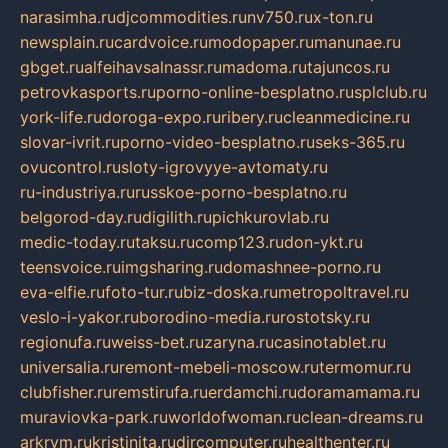
narasimha.ru
djcommodities.ru
nv750.ru
x-ton.ru
newsplain.ru
cardvoice.ru
modopaper.ru
manunae.ru
gbget.ru
alfeihavsalnassr.ru
madoma.ru
tajuncos.ru
petrovkasports.ru
porno-online-besplatno.ru
splclub.ru
york-life.ru
doroga-expo.ru
ribery.ru
cleanmedicine.ru
slovar-ivrit.ru
porno-video-besplatno.ru
seks-365.ru
ovucontrol.ru
sloty-igrovyye-avtomaty.ru
ru-industriya.ru
russkoe-porno-besplatno.ru
belgorod-day.ru
digilith.ru
pichkurovlab.ru
medic-today.ru
taksu.ru
comp123.ru
don-ykt.ru
teensvoice.ru
imgsharing.ru
domashnee-porno.ru
eva-elfie.ru
foto-tur.ru
biz-doska.ru
metropoltravel.ru
veslo-i-yakor.ru
borodino-media.ru
rostotsky.ru
regionufa.ru
weiss-bet.ru
zaryna.ru
casinotablet.ru
universalia.ru
remont-mebeli-moscow.ru
termomur.ru
clubfisher.ru
remstirufa.ru
erdamchi.ru
doramamama.ru
muraviovka-park.ru
worldofwoman.ru
clean-dreams.ru
arkrym.ru
kristinita.ru
dircomputer.ru
healthenter.ru