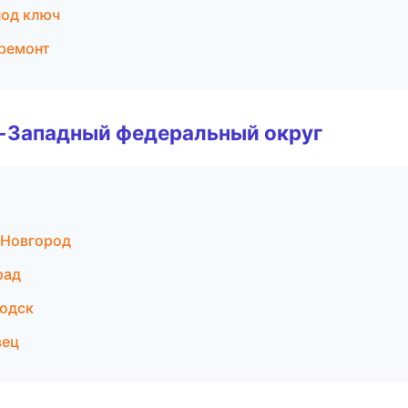
под ключ
 ремонт
о-Западный федеральный округ
 Новгород
рад
водск
вец