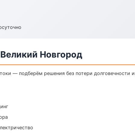
осуточно
 Великий Новгород
токи — подберём решения без потери долговечности и
динг
ора
электричество