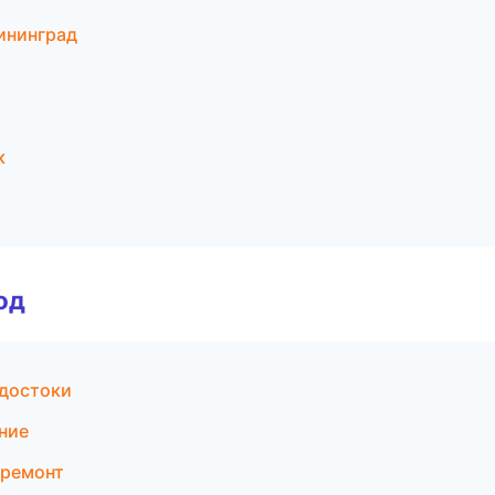
ининград
к
од
одостоки
ние
 ремонт