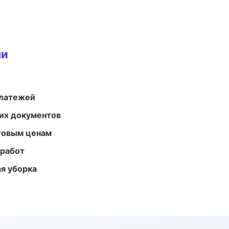
ми
платежей
их документов
птовым ценам
 работ
ая уборка