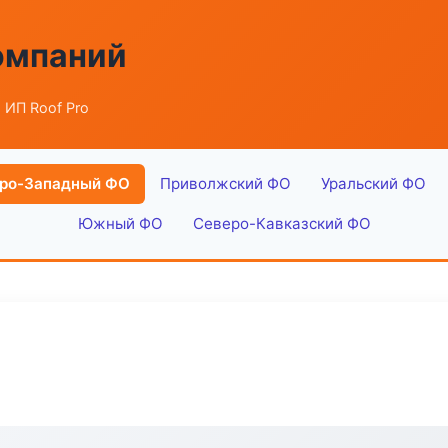
омпаний
 ИП Roof Pro
ро-Западный ФО
Приволжский ФО
Уральский ФО
Южный ФО
Северо-Кавказский ФО