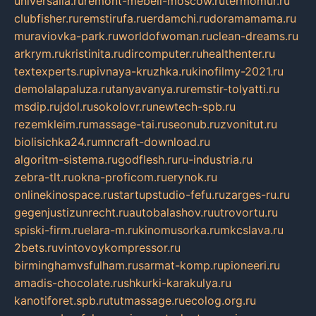
universalia.ru
remont-mebeli-moscow.ru
termomur.ru
clubfisher.ru
remstirufa.ru
erdamchi.ru
doramamama.ru
muraviovka-park.ru
worldofwoman.ru
clean-dreams.ru
arkrym.ru
kristinita.ru
dircomputer.ru
healthenter.ru
textexperts.ru
pivnaya-kruzhka.ru
kinofilmy-2021.ru
demolalapaluza.ru
tanyavanya.ru
remstir-tolyatti.ru
msdip.ru
jdol.ru
sokolovr.ru
newtech-spb.ru
rezemkleim.ru
massage-tai.ru
seonub.ru
zvonitut.ru
biolisichka24.ru
mncraft-download.ru
algoritm-sistema.ru
godflesh.ru
ru-industria.ru
zebra-tlt.ru
okna-proficom.ru
erynok.ru
onlinekinospace.ru
startupstudio-fefu.ru
zarges-ru.ru
gegenjustizunrecht.ru
autobalashov.ru
utrovortu.ru
spiski-firm.ru
elara-m.ru
kinomusorka.ru
mkcslava.ru
2bets.ru
vintovoykompressor.ru
birminghamvsfulham.ru
sarmat-komp.ru
pioneeri.ru
amadis-chocolate.ru
shkurki-karakulya.ru
kanotiforet.spb.ru
tutmassage.ru
ecolog.org.ru