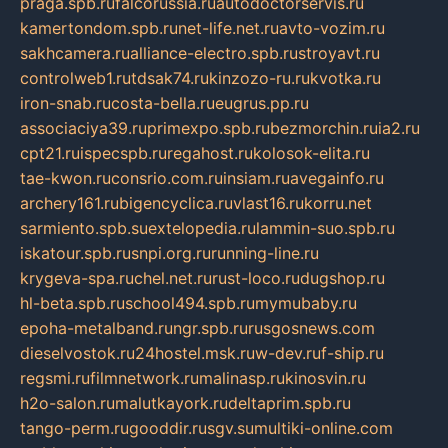
praga.spb.ru
falcorussia.ru
autodoctorservis.ru
kamertondom.spb.ru
net-life.net.ru
avto-vozim.ru
sakhcamera.ru
alliance-electro.spb.ru
stroyavt.ru
controlweb1.ru
tdsak74.ru
kinzozo-ru.ru
kvotka.ru
iron-snab.ru
costa-bella.ru
eugrus.pp.ru
associaciya39.ru
primexpo.spb.ru
bezmorchin.ru
ia2.ru
cpt21.ru
ispecspb.ru
regahost.ru
kolosok-elita.ru
tae-kwon.ru
consrio.com.ru
insiam.ru
avegainfo.ru
archery161.ru
bigencyclica.ru
vlast16.ru
korru.net
sarmiento.spb.su
extelopedia.ru
lammin-suo.spb.ru
iskatour.spb.ru
snpi.org.ru
running-line.ru
krygeva-spa.ru
chel.net.ru
rust-loco.ru
dugshop.ru
hl-beta.spb.ru
school494.spb.ru
mymubaby.ru
epoha-metalband.ru
ngr.spb.ru
rusgosnews.com
dieselvostok.ru
24hostel.msk.ru
w-dev.ru
f-ship.ru
regsmi.ru
filmnetwork.ru
malinasp.ru
kinosvin.ru
h2o-salon.ru
malutkayork.ru
deltaprim.spb.ru
tango-perm.ru
gooddir.ru
sgv.su
multiki-online.com