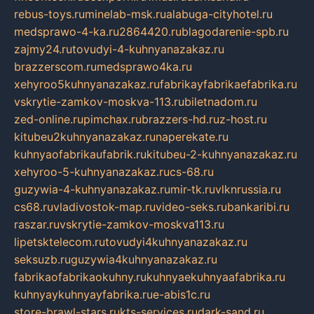
rebus-toys.ru
minelab-msk.ru
alabuga-cityhotel.ru
medsprawo-4-ka.ru
2864420.ru
blagodarenie-spb.ru
zajmy24.ru
tovudyi-4-kuhnyanazakaz.ru
brazzerscom.ru
medsprawo4ka.ru
xehyroo5kuhnyanazakaz.ru
fabrikayfabrikaefabrika.ru
vskrytie-zamkov-moskva-113.ru
biletnadom.ru
zed-online.ru
pimchax.ru
brazzers-hd.ru
z-host.ru
kitubeu2kuhnyanazakaz.ru
naperekate.ru
kuhnyaofabrikaufabrik.ru
kitubeu-2-kuhnyanazakaz.ru
xehyroo-5-kuhnyanazakaz.ru
cs-68.ru
guzywia-4-kuhnyanazakaz.ru
mir-tk.ru
vlknrussia.ru
cs68.ru
vladivostok-map.ru
video-seks.ru
bankaribi.ru
raszar.ru
vskrytie-zamkov-moskva113.ru
lipetsktelecom.ru
tovudyi4kuhnyanazakaz.ru
seksuzb.ru
guzywia4kuhnyanazakaz.ru
fabrikaofabrikaokuhny.ru
kuhnyaekuhnyaafabrika.ru
kuhnyaykuhnyayfabrika.ru
e-abis1c.ru
store-brawl-stars.ru
kts-services.ru
dark-sand.ru