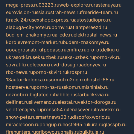
mega-press.ru
03223.ru
web-explore.ru
rastenuya.ru
eurovision-russia.ru
strah-news.ru
freeride-team.ru
itrack-24.ru
sexshopexpress.ru
autostudiopro.ru
alabuga-cityhotel.ru
pornv.ru
atlantpereezd.ru
bud-em-znakomye.ru
a-cdc.ru
elektrostal-news.ru
korolevremont-market.ru
budem-znakomye.ru
oooagrosnab.ru
fpodaso.ru
emfire.ru
pro-otdelky.ru
ukrasotki.ru
seksuzbek.ru
seks-uzbek.ru
porno-vk.ru
sovratili.ru
olecoon.ru
vd-dosug.ru
adonyev.ru
rbc-news.ru
porno-skvirt.ru
krospr.ru
13autor-kolonka.ru
sormol.ru
2rich.ru
hostel-65.ru
hostserve.ru
porno-na-russkom.ru
mishinlab.ru
neznobi.ru
bigfatcc.ru
habble.ru
starbucksvia.ru
delfinet.ru
silvernano.ru
elestal.ru
vektor-doroga.ru
velotrenajery.ru
pronso54.ru
lenasever.ru
lovinskix.ru
show-pets.ru
smartnews03.ru
discofoxworld.ru
miraclecoon.ru
pongup.ru
hostel65.ru
liura.ru
glasspb.ru
firehunters.ru
gribowo.ru
gnalis.ru
bulkitula.ru