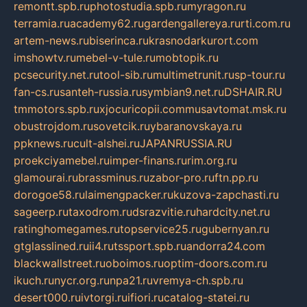
remontt.spb.ru
photostudia.spb.ru
myragon.ru
terramia.ru
academy62.ru
gardengallereya.ru
rti.com.ru
artem-news.ru
biserinca.ru
krasnodarkurort.com
imshowtv.ru
mebel-v-tule.ru
mobtopik.ru
pcsecurity.net.ru
tool-sib.ru
multimetrunit.ru
sp-tour.ru
fan-cs.ru
santeh-russia.ru
symbian9.net.ru
DSHAIR.RU
tmmotors.spb.ru
xjocuricopii.com
musavtomat.msk.ru
obustrojdom.ru
sovetcik.ru
ybaranovskaya.ru
ppknews.ru
cult-alshei.ru
JAPANRUSSIA.RU
proekciyamebel.ru
imper-finans.ru
rim.org.ru
glamourai.ru
brassminus.ru
zabor-pro.ru
ftn.pp.ru
dorogoe58.ru
laimengpacker.ru
kuzova-zapchasti.ru
sageerp.ru
taxodrom.ru
dsrazvitie.ru
hardcity.net.ru
ratinghomegames.ru
topservice25.ru
gubernyan.ru
gtglasslined.ru
ii4.ru
tssport.spb.ru
andorra24.com
blackwallstreet.ru
oboimos.ru
optim-doors.com.ru
ikuch.ru
nycr.org.ru
npa21.ru
vremya-ch.spb.ru
desert000.ru
ivtorgi.ru
ifiori.ru
catalog-statei.ru