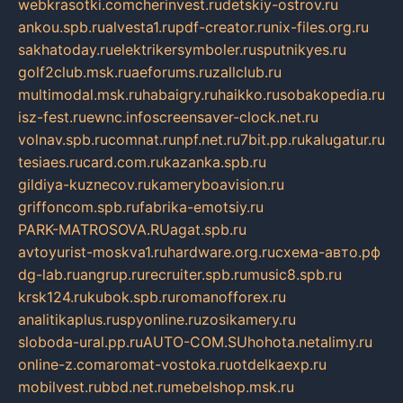
webkrasotki.com
cherinvest.ru
detskiy-ostrov.ru
ankou.spb.ru
alvesta1.ru
pdf-creator.ru
nix-files.org.ru
sakhatoday.ru
elektrikersymboler.ru
sputnikyes.ru
golf2club.msk.ru
aeforums.ru
zallclub.ru
multimodal.msk.ru
habaigry.ru
haikko.ru
sobakopedia.ru
isz-fest.ru
ewnc.info
screensaver-clock.net.ru
volnav.spb.ru
comnat.ru
npf.net.ru
7bit.pp.ru
kalugatur.ru
tesiaes.ru
card.com.ru
kazanka.spb.ru
gildiya-kuznecov.ru
kameryboavision.ru
griffoncom.spb.ru
fabrika-emotsiy.ru
PARK-MATROSOVA.RU
agat.spb.ru
avtoyurist-moskva1.ru
hardware.org.ru
схема-авто.рф
dg-lab.ru
angrup.ru
recruiter.spb.ru
music8.spb.ru
krsk124.ru
kubok.spb.ru
romanofforex.ru
analitikaplus.ru
spyonline.ru
zosikamery.ru
sloboda-ural.pp.ru
AUTO-COM.SU
hohota.net
alimy.ru
online-z.com
aromat-vostoka.ru
otdelkaexp.ru
mobilvest.ru
bbd.net.ru
mebelshop.msk.ru