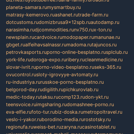
planeta-samara.ru
mysmartbuy.ru
matrasy-kemerovo.ru
ashanet.ru
trade-farm.ru
dotcustoms.ru
domizbrusa9x12spb.ru
autodamp.ru
narasimha.ru
djcommodities.ru
nv750.ru
x-ton.ru
newsplain.ru
cardvoice.ru
modopaper.ru
manunae.ru
gbget.ru
alfeihavsalnassr.ru
madoma.ru
tajuncos.ru
petrovkasports.ru
porno-online-besplatno.ru
splclub.ru
york-life.ru
doroga-expo.ru
ribery.ru
cleanmedicine.ru
slovar-ivrit.ru
porno-video-besplatno.ru
seks-365.ru
ovucontrol.ru
sloty-igrovyye-avtomaty.ru
ru-industriya.ru
russkoe-porno-besplatno.ru
belgorod-day.ru
digilith.ru
pichkurovlab.ru
medic-today.ru
taksu.ru
comp123.ru
don-ykt.ru
teensvoice.ru
imgsharing.ru
domashnee-porno.ru
eva-elfie.ru
foto-tur.ru
biz-doska.ru
metropoltravel.ru
veslo-i-yakor.ru
borodino-media.ru
rostotsky.ru
regionufa.ru
weiss-bet.ru
zaryna.ru
casinotablet.ru