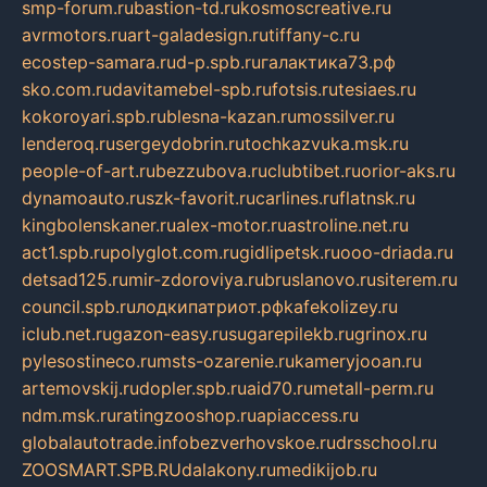
smp-forum.ru
bastion-td.ru
kosmoscreative.ru
avrmotors.ru
art-galadesign.ru
tiffany-c.ru
ecostep-samara.ru
d-p.spb.ru
галактика73.рф
sko.com.ru
davitamebel-spb.ru
fotsis.ru
tesiaes.ru
kokoroyari.spb.ru
blesna-kazan.ru
mossilver.ru
lenderoq.ru
sergeydobrin.ru
tochkazvuka.msk.ru
people-of-art.ru
bezzubova.ru
clubtibet.ru
orior-aks.ru
dynamoauto.ru
szk-favorit.ru
carlines.ru
flatnsk.ru
kingbolenskaner.ru
alex-motor.ru
astroline.net.ru
act1.spb.ru
polyglot.com.ru
gidlipetsk.ru
ooo-driada.ru
detsad125.ru
mir-zdoroviya.ru
bruslanovo.ru
siterem.ru
council.spb.ru
лодкипатриот.рф
kafekolizey.ru
iclub.net.ru
gazon-easy.ru
sugarepilekb.ru
grinox.ru
pylesostineco.ru
msts-ozarenie.ru
kameryjooan.ru
artemovskij.ru
dopler.spb.ru
aid70.ru
metall-perm.ru
ndm.msk.ru
ratingzooshop.ru
apiaccess.ru
globalautotrade.info
bezverhovskoe.ru
drsschool.ru
ZOOSMART.SPB.RU
dalakony.ru
medikijob.ru