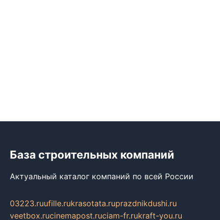
База строительных компаний
Актуальный каталог компаний по всей России
03223.ru
ufille.ru
krasotata.ru
prazdnikdushi.ru
veetbox.ru
cinemapost.ru
ciam-fr.ru
kraft-you.ru