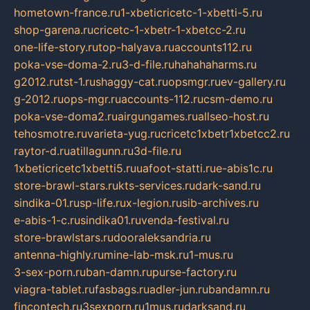
hometown-france.ru
1-xbeticricetc-1-xbetti-5.ru
shop-garena.ru
cricetc-1-xbetr-1-xbetcc-2.ru
one-life-story.ru
top-halyava.ru
accounts112.ru
poka-vse-doma-2.ru
3-d-file.ru
hahahaharms.ru
g2012.ru
tst-1.ru
shaggy-cat.ru
opsmgr.ru
ev-gallery.ru
g-2012.ru
ops-mgr.ru
accounts-112.ru
csm-demo.ru
poka-vse-doma2.ru
airgungames.ru
allseo-host.ru
tehosmotre.ru
varieta-yug.ru
cricetc1xbetr1xbetcc2.ru
raytor-d.ru
atillagunn.ru
3d-file.ru
1xbeticricetc1xbetti5.ru
uafoot-statti.ru
e-abis1c.ru
store-brawl-stars.ru
kts-services.ru
dark-sand.ru
sindika-01.ru
sp-life.ru
x-legion.ru
sib-archives.ru
e-abis-1-c.ru
sindika01.ru
venda-festival.ru
store-brawlstars.ru
dooraleksandria.ru
antenna-highly.ru
mine-lab-msk.ru
1-mus.ru
3-sex-porn.ru
ban-damn.ru
purse-factory.ru
viagra-tablet.ru
fasbags.ru
adler-jun.ru
bandamn.ru
fincontech.ru
3sexporn.ru
1mus.ru
darksand.ru