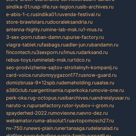
sindika-01.ru
sp-life.ru
x-legion.ru
sib-archives.ru
e-abis-1-c.ru
sindika01.ru
venda-festival.ru
store-brawlstars.ru
dooraleksandria.ru
antenna-highly.ru
mine-lab-msk.ru
1-mus.ru
3-sex-porn.ru
ban-damn.ru
purse-factory.ru
viagra-tablet.ru
fasbags.ru
adler-jun.ru
bandamn.ru
fincontech.ru
3sexporn.ru
1mus.ru
darksand.ru
rebus-toys.ru
minelab-msk.ru
rtdco.ru
seo-prodvizhenie-sajtov-stroitelnyh-kompanij.ru
card-voice.ru
rulonnyygazon177.ru
snow-guard.ru
domizbrusa-9x12spb.ru
demaholding.ru
aalse.ru
a380club.ru
argentinamia.ru
perkoka.ru
movie-one.ru
perk-oka.ru
g-octopus.ru
sibarchives.ru
andreislyusar.ru
naruto-x.ru
pursefactory.ru
tor-lyubov-i-grom.ru
spayderhed-2022.ru
movieone.ru
evro-dez.ru
webamator.ru
ma-absolut1.ru
avtopomosch27.ru
nv-750.ru
news-plain.ru
nertansaga.ru
delanalad.ru
dizfiles.ru
youtubefree.ru
aria-family.ru
roadli.ru