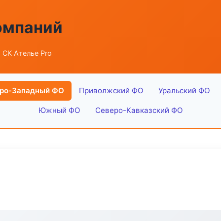
омпаний
 СК Ателье Pro
ро-Западный ФО
Приволжский ФО
Уральский ФО
Южный ФО
Северо-Кавказский ФО