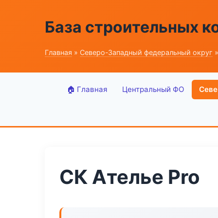
База строительных к
Главная
»
Северо-Западный федеральный округ
»
🏠 Главная
Центральный ФО
Севе
СК Ателье Pro