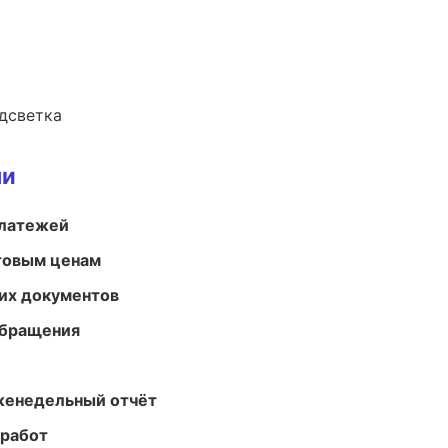
одсветка
ми
платежей
птовым ценам
их документов
обращения
женедельный отчёт
 работ