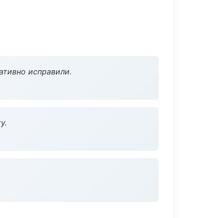
ативно исправили.
у.