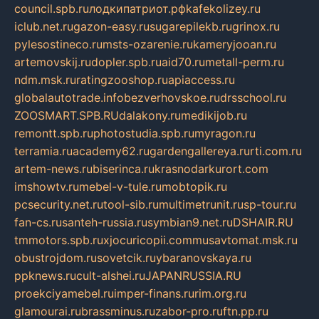
council.spb.ru
лодкипатриот.рф
kafekolizey.ru
iclub.net.ru
gazon-easy.ru
sugarepilekb.ru
grinox.ru
pylesostineco.ru
msts-ozarenie.ru
kameryjooan.ru
artemovskij.ru
dopler.spb.ru
aid70.ru
metall-perm.ru
ndm.msk.ru
ratingzooshop.ru
apiaccess.ru
globalautotrade.info
bezverhovskoe.ru
drsschool.ru
ZOOSMART.SPB.RU
dalakony.ru
medikijob.ru
remontt.spb.ru
photostudia.spb.ru
myragon.ru
terramia.ru
academy62.ru
gardengallereya.ru
rti.com.ru
artem-news.ru
biserinca.ru
krasnodarkurort.com
imshowtv.ru
mebel-v-tule.ru
mobtopik.ru
pcsecurity.net.ru
tool-sib.ru
multimetrunit.ru
sp-tour.ru
fan-cs.ru
santeh-russia.ru
symbian9.net.ru
DSHAIR.RU
tmmotors.spb.ru
xjocuricopii.com
musavtomat.msk.ru
obustrojdom.ru
sovetcik.ru
ybaranovskaya.ru
ppknews.ru
cult-alshei.ru
JAPANRUSSIA.RU
proekciyamebel.ru
imper-finans.ru
rim.org.ru
glamourai.ru
brassminus.ru
zabor-pro.ru
ftn.pp.ru