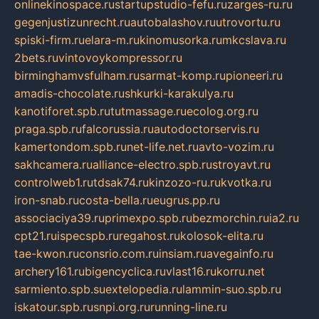
onlinekinospace.ru
startupstudio-fefu.ru
zarges-ru.ru
gegenjustizunrecht.ru
autobalashov.ru
utrovortu.ru
spiski-firm.ru
elara-m.ru
kinomusorka.ru
mkcslava.ru
2bets.ru
vintovoykompressor.ru
birminghamvsfulham.ru
sarmat-komp.ru
pioneeri.ru
amadis-chocolate.ru
shkurki-karakulya.ru
kanotiforet.spb.ru
tutmassage.ru
ecolog.org.ru
praga.spb.ru
falcorussia.ru
autodoctorservis.ru
kamertondom.spb.ru
net-life.net.ru
avto-vozim.ru
sakhcamera.ru
alliance-electro.spb.ru
stroyavt.ru
controlweb1.ru
tdsak74.ru
kinzozo-ru.ru
kvotka.ru
iron-snab.ru
costa-bella.ru
eugrus.pp.ru
associaciya39.ru
primexpo.spb.ru
bezmorchin.ru
ia2.ru
cpt21.ru
ispecspb.ru
regahost.ru
kolosok-elita.ru
tae-kwon.ru
consrio.com.ru
insiam.ru
avegainfo.ru
archery161.ru
bigencyclica.ru
vlast16.ru
korru.net
sarmiento.spb.su
extelopedia.ru
lammin-suo.spb.ru
iskatour.spb.ru
snpi.org.ru
running-line.ru