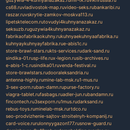
guzywia-4-kuhnyanazakaz.ru
mir-tk.ru
vlknrussia.ru
cs68.ru
vladivostok-map.ru
video-seks.ru
bankaribi.ru
raszar.ru
vskrytie-zamkov-moskva113.ru
lipetsktelecom.ru
tovudyi4kuhnyanazakaz.ru
seksuzb.ru
guzywia4kuhnyanazakaz.ru
fabrikaofabrikaokuhny.ru
kuhnyaekuhnyaafabrika.ru
kuhnyaykuhnyayfabrika.ru
e-abis1c.ru
store-brawl-stars.ru
kts-services.ru
dark-sand.ru
sindika-01.ru
sp-life.ru
x-legion.ru
sib-archives.ru
e-abis-1-c.ru
sindika01.ru
venda-festival.ru
store-brawlstars.ru
dooraleksandria.ru
antenna-highly.ru
mine-lab-msk.ru
1-mus.ru
3-sex-porn.ru
ban-damn.ru
purse-factory.ru
viagra-tablet.ru
fasbags.ru
adler-jun.ru
bandamn.ru
fincontech.ru
3sexporn.ru
1mus.ru
darksand.ru
rebus-toys.ru
minelab-msk.ru
rtdco.ru
seo-prodvizhenie-sajtov-stroitelnyh-kompanij.ru
card-voice.ru
rulonnyygazon177.ru
snow-guard.ru