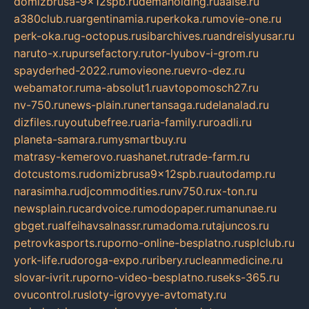
domizbrusa-9x12spb.ru
demaholding.ru
aalse.ru
a380club.ru
argentinamia.ru
perkoka.ru
movie-one.ru
perk-oka.ru
g-octopus.ru
sibarchives.ru
andreislyusar.ru
naruto-x.ru
pursefactory.ru
tor-lyubov-i-grom.ru
spayderhed-2022.ru
movieone.ru
evro-dez.ru
webamator.ru
ma-absolut1.ru
avtopomosch27.ru
nv-750.ru
news-plain.ru
nertansaga.ru
delanalad.ru
dizfiles.ru
youtubefree.ru
aria-family.ru
roadli.ru
planeta-samara.ru
mysmartbuy.ru
matrasy-kemerovo.ru
ashanet.ru
trade-farm.ru
dotcustoms.ru
domizbrusa9x12spb.ru
autodamp.ru
narasimha.ru
djcommodities.ru
nv750.ru
x-ton.ru
newsplain.ru
cardvoice.ru
modopaper.ru
manunae.ru
gbget.ru
alfeihavsalnassr.ru
madoma.ru
tajuncos.ru
petrovkasports.ru
porno-online-besplatno.ru
splclub.ru
york-life.ru
doroga-expo.ru
ribery.ru
cleanmedicine.ru
slovar-ivrit.ru
porno-video-besplatno.ru
seks-365.ru
ovucontrol.ru
sloty-igrovyye-avtomaty.ru