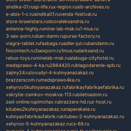
sindika-01.ru
sp-life.ru
x-legion.ru
sib-archives.ru
e-abis-1-c.ru
sindika01.ru
venda-festival.ru
store-brawlstars.ru
dooraleksandria.ru
antenna-highly.ru
mine-lab-msk.ru
1-mus.ru
3-sex-porn.ru
ban-damn.ru
purse-factory.ru
viagra-tablet.ru
fasbags.ru
adler-jun.ru
bandamn.ru
fincontech.ru
3sexporn.ru
1mus.ru
darksand.ru
rebus-toys.ru
minelab-msk.ru
alabuga-cityhotel.ru
medsprawo-4-ka.ru
2864420.ru
blagodarenie-spb.ru
zajmy24.ru
tovudyi-4-kuhnyanazakaz.ru
brazzerscom.ru
medsprawo4ka.ru
xehyroo5kuhnyanazakaz.ru
fabrikayfabrikaefabrika.ru
vskrytie-zamkov-moskva-113.ru
biletnadom.ru
zed-online.ru
pimchax.ru
brazzers-hd.ru
z-host.ru
kitubeu2kuhnyanazakaz.ru
naperekate.ru
kuhnyaofabrikaufabrik.ru
kitubeu-2-kuhnyanazakaz.ru
xehyroo-5-kuhnyanazakaz.ru
cs-68.ru