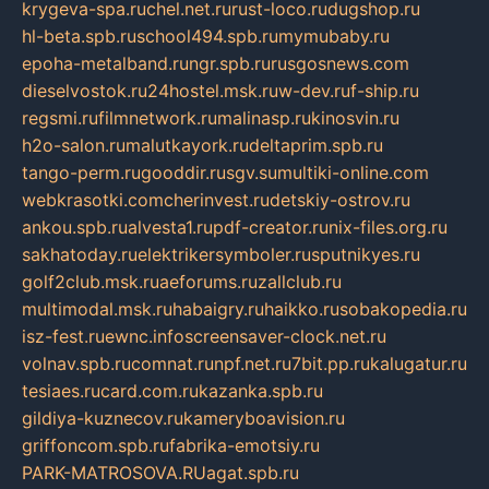
krygeva-spa.ru
chel.net.ru
rust-loco.ru
dugshop.ru
hl-beta.spb.ru
school494.spb.ru
mymubaby.ru
epoha-metalband.ru
ngr.spb.ru
rusgosnews.com
dieselvostok.ru
24hostel.msk.ru
w-dev.ru
f-ship.ru
regsmi.ru
filmnetwork.ru
malinasp.ru
kinosvin.ru
h2o-salon.ru
malutkayork.ru
deltaprim.spb.ru
tango-perm.ru
gooddir.ru
sgv.su
multiki-online.com
webkrasotki.com
cherinvest.ru
detskiy-ostrov.ru
ankou.spb.ru
alvesta1.ru
pdf-creator.ru
nix-files.org.ru
sakhatoday.ru
elektrikersymboler.ru
sputnikyes.ru
golf2club.msk.ru
aeforums.ru
zallclub.ru
multimodal.msk.ru
habaigry.ru
haikko.ru
sobakopedia.ru
isz-fest.ru
ewnc.info
screensaver-clock.net.ru
volnav.spb.ru
comnat.ru
npf.net.ru
7bit.pp.ru
kalugatur.ru
tesiaes.ru
card.com.ru
kazanka.spb.ru
gildiya-kuznecov.ru
kameryboavision.ru
griffoncom.spb.ru
fabrika-emotsiy.ru
PARK-MATROSOVA.RU
agat.spb.ru