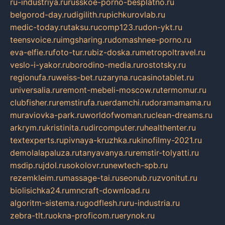
ru-industriya.ru
russkoe-porno-besplatno.ru
belgorod-day.ru
digilith.ru
pichkurovlab.ru
medic-today.ru
taksu.ru
comp123.ru
don-ykt.ru
teensvoice.ru
imgsharing.ru
domashnee-porno.ru
eva-elfie.ru
foto-tur.ru
biz-doska.ru
metropoltravel.ru
veslo-i-yakor.ru
borodino-media.ru
rostotsky.ru
regionufa.ru
weiss-bet.ru
zaryna.ru
casinotablet.ru
universalia.ru
remont-mebeli-moscow.ru
termomur.ru
clubfisher.ru
remstirufa.ru
erdamchi.ru
doramamama.ru
muraviovka-park.ru
worldofwoman.ru
clean-dreams.ru
arkrym.ru
kristinita.ru
dircomputer.ru
healthenter.ru
textexperts.ru
pivnaya-kruzhka.ru
kinofilmy-2021.ru
demolalapaluza.ru
tanyavanya.ru
remstir-tolyatti.ru
msdip.ru
jdol.ru
sokolovr.ru
newtech-spb.ru
rezemkleim.ru
massage-tai.ru
seonub.ru
zvonitut.ru
biolisichka24.ru
mncraft-download.ru
algoritm-sistema.ru
godflesh.ru
ru-industria.ru
zebra-tlt.ru
okna-proficom.ru
erynok.ru