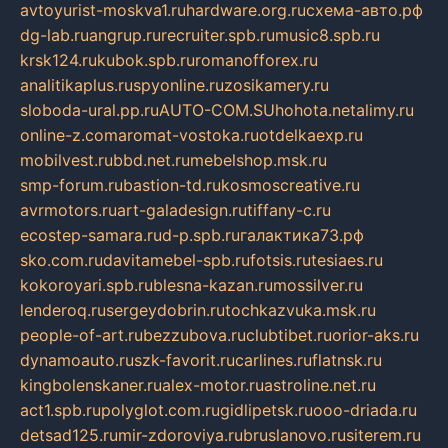
avtoyurist-moskva1.ru
hardware.org.ru
схема-авто.рф
dg-lab.ru
angrup.ru
recruiter.spb.ru
music8.spb.ru
krsk124.ru
kubok.spb.ru
romanofforex.ru
analitikaplus.ru
spyonline.ru
zosikamery.ru
sloboda-ural.pp.ru
AUTO-COM.SU
hohota.net
alimy.ru
online-z.com
aromat-vostoka.ru
otdelkaexp.ru
mobilvest.ru
bbd.net.ru
mebelshop.msk.ru
smp-forum.ru
bastion-td.ru
kosmoscreative.ru
avrmotors.ru
art-galadesign.ru
tiffany-c.ru
ecostep-samara.ru
d-p.spb.ru
галактика73.рф
sko.com.ru
davitamebel-spb.ru
fotsis.ru
tesiaes.ru
kokoroyari.spb.ru
blesna-kazan.ru
mossilver.ru
lenderoq.ru
sergeydobrin.ru
tochkazvuka.msk.ru
people-of-art.ru
bezzubova.ru
clubtibet.ru
orior-aks.ru
dynamoauto.ru
szk-favorit.ru
carlines.ru
flatnsk.ru
kingbolenskaner.ru
alex-motor.ru
astroline.net.ru
act1.spb.ru
polyglot.com.ru
gidlipetsk.ru
ooo-driada.ru
detsad125.ru
mir-zdoroviya.ru
bruslanovo.ru
siterem.ru