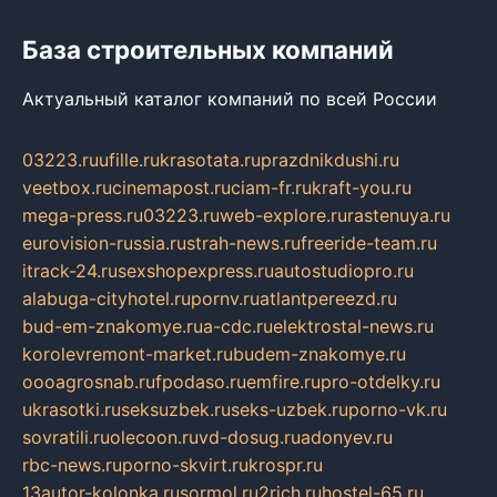
База строительных компаний
Актуальный каталог компаний по всей России
03223.ru
ufille.ru
krasotata.ru
prazdnikdushi.ru
veetbox.ru
cinemapost.ru
ciam-fr.ru
kraft-you.ru
mega-press.ru
03223.ru
web-explore.ru
rastenuya.ru
eurovision-russia.ru
strah-news.ru
freeride-team.ru
itrack-24.ru
sexshopexpress.ru
autostudiopro.ru
alabuga-cityhotel.ru
pornv.ru
atlantpereezd.ru
bud-em-znakomye.ru
a-cdc.ru
elektrostal-news.ru
korolevremont-market.ru
budem-znakomye.ru
oooagrosnab.ru
fpodaso.ru
emfire.ru
pro-otdelky.ru
ukrasotki.ru
seksuzbek.ru
seks-uzbek.ru
porno-vk.ru
sovratili.ru
olecoon.ru
vd-dosug.ru
adonyev.ru
rbc-news.ru
porno-skvirt.ru
krospr.ru
13autor-kolonka.ru
sormol.ru
2rich.ru
hostel-65.ru