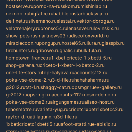
hostserve.ru
porno-na-russkom.ru
mishinlab.ru
neznobi.ru
bigfatcc.ru
habble.ru
starbucksvia.ru
delfinet.ru
silvernano.ru
elestal.ru
vektor-doroga.ru
velotrenajery.ru
pronso54.ru
lenasever.ru
lovinskix.ru
show-pets.ru
smartnews03.ru
discofoxworld.ru
miraclecoon.ru
pongup.ru
hostel65.ru
liura.ru
glasspb.ru
firehunters.ru
gribowo.ru
gnalis.ru
bulkitula.ru
hometown-france.ru
1-xbeticricetc-1-xbetti-5.ru
shop-garena.ru
cricetc-1-xbetr-1-xbetcc-2.ru
one-life-story.ru
top-halyava.ru
accounts112.ru
poka-vse-doma-2.ru
3-d-file.ru
hahahaharms.ru
g2012.ru
tst-1.ru
shaggy-cat.ru
opsmgr.ru
ev-gallery.ru
g-2012.ru
ops-mgr.ru
accounts-112.ru
csm-demo.ru
poka-vse-doma2.ru
airgungames.ru
allseo-host.ru
tehosmotre.ru
varieta-yug.ru
cricetc1xbetr1xbetcc2.ru
raytor-d.ru
atillagunn.ru
3d-file.ru
1xbeticricetc1xbetti5.ru
uafoot-statti.ru
e-abis1c.ru
store-brawl-stars.ru
kts-services.ru
dark-sand.ru