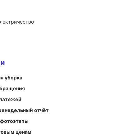
электричество
ми
ая уборка
обращения
платежей
женедельный отчёт
 фотоэтапы
птовым ценам