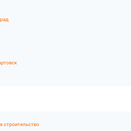
град
артовск
е строительство