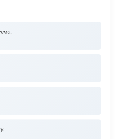
уемо.
у.