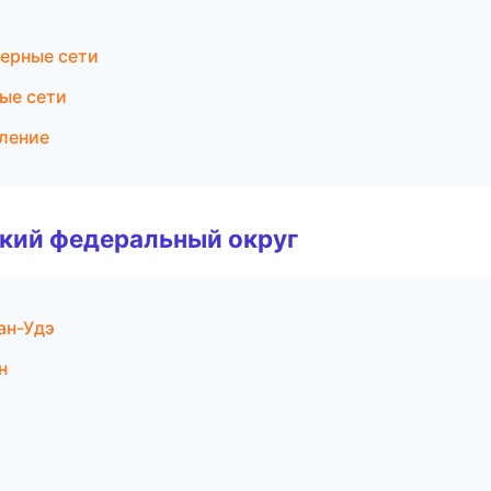
ерные сети
ые сети
ление
ский федеральный округ
ан-Удэ
н