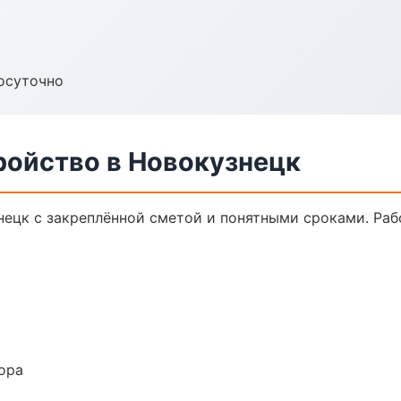
осуточно
ройство в Новокузнецк
нецк с закреплённой сметой и понятными сроками. Ра
ора