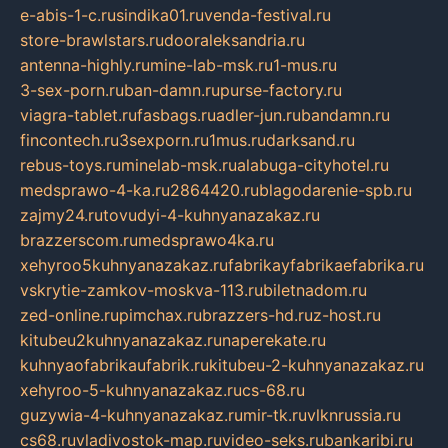
e-abis-1-c.ru
sindika01.ru
venda-festival.ru
store-brawlstars.ru
dooraleksandria.ru
antenna-highly.ru
mine-lab-msk.ru
1-mus.ru
3-sex-porn.ru
ban-damn.ru
purse-factory.ru
viagra-tablet.ru
fasbags.ru
adler-jun.ru
bandamn.ru
fincontech.ru
3sexporn.ru
1mus.ru
darksand.ru
rebus-toys.ru
minelab-msk.ru
alabuga-cityhotel.ru
medsprawo-4-ka.ru
2864420.ru
blagodarenie-spb.ru
zajmy24.ru
tovudyi-4-kuhnyanazakaz.ru
brazzerscom.ru
medsprawo4ka.ru
xehyroo5kuhnyanazakaz.ru
fabrikayfabrikaefabrika.ru
vskrytie-zamkov-moskva-113.ru
biletnadom.ru
zed-online.ru
pimchax.ru
brazzers-hd.ru
z-host.ru
kitubeu2kuhnyanazakaz.ru
naperekate.ru
kuhnyaofabrikaufabrik.ru
kitubeu-2-kuhnyanazakaz.ru
xehyroo-5-kuhnyanazakaz.ru
cs-68.ru
guzywia-4-kuhnyanazakaz.ru
mir-tk.ru
vlknrussia.ru
cs68.ru
vladivostok-map.ru
video-seks.ru
bankaribi.ru