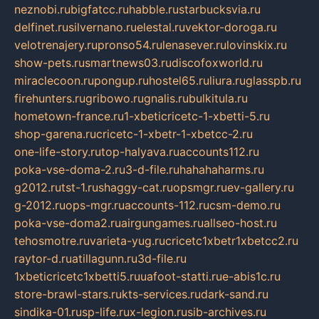
neznobi.ru
bigfatcc.ru
habble.ru
starbucksvia.ru
delfinet.ru
silvernano.ru
elestal.ru
vektor-doroga.ru
velotrenajery.ru
pronso54.ru
lenasever.ru
lovinskix.ru
show-pets.ru
smartnews03.ru
discofoxworld.ru
miraclecoon.ru
pongup.ru
hostel65.ru
liura.ru
glasspb.ru
firehunters.ru
gribowo.ru
gnalis.ru
bulkitula.ru
hometown-france.ru
1-xbeticricetc-1-xbetti-5.ru
shop-garena.ru
cricetc-1-xbetr-1-xbetcc-2.ru
one-life-story.ru
top-halyava.ru
accounts112.ru
poka-vse-doma-2.ru
3-d-file.ru
hahahaharms.ru
g2012.ru
tst-1.ru
shaggy-cat.ru
opsmgr.ru
ev-gallery.ru
g-2012.ru
ops-mgr.ru
accounts-112.ru
csm-demo.ru
poka-vse-doma2.ru
airgungames.ru
allseo-host.ru
tehosmotre.ru
varieta-yug.ru
cricetc1xbetr1xbetcc2.ru
raytor-d.ru
atillagunn.ru
3d-file.ru
1xbeticricetc1xbetti5.ru
uafoot-statti.ru
e-abis1c.ru
store-brawl-stars.ru
kts-services.ru
dark-sand.ru
sindika-01.ru
sp-life.ru
x-legion.ru
sib-archives.ru