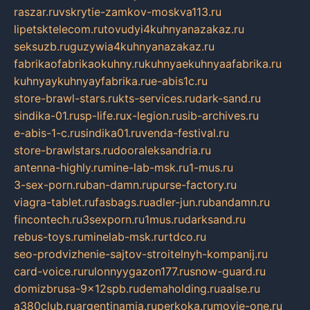
raszar.ru
vskrytie-zamkov-moskva113.ru
lipetsktelecom.ru
tovudyi4kuhnyanazakaz.ru
seksuzb.ru
guzywia4kuhnyanazakaz.ru
fabrikaofabrikaokuhny.ru
kuhnyaekuhnyaafabrika.ru
kuhnyaykuhnyayfabrika.ru
e-abis1c.ru
store-brawl-stars.ru
kts-services.ru
dark-sand.ru
sindika-01.ru
sp-life.ru
x-legion.ru
sib-archives.ru
e-abis-1-c.ru
sindika01.ru
venda-festival.ru
store-brawlstars.ru
dooraleksandria.ru
antenna-highly.ru
mine-lab-msk.ru
1-mus.ru
3-sex-porn.ru
ban-damn.ru
purse-factory.ru
viagra-tablet.ru
fasbags.ru
adler-jun.ru
bandamn.ru
fincontech.ru
3sexporn.ru
1mus.ru
darksand.ru
rebus-toys.ru
minelab-msk.ru
rtdco.ru
seo-prodvizhenie-sajtov-stroitelnyh-kompanij.ru
card-voice.ru
rulonnyygazon177.ru
snow-guard.ru
domizbrusa-9x12spb.ru
demaholding.ru
aalse.ru
a380club.ru
argentinamia.ru
perkoka.ru
movie-one.ru