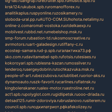
dg-lab.ru
angrup.ru
recruiter.spb.ru
music8.spb.ru
krsk124.ru
kubok.spb.ru
romanofforex.ru
analitikaplus.ru
spyonline.ru
zosikamery.ru
sloboda-ural.pp.ru
AUTO-COM.SU
hohota.net
alimy.ru
online-z.com
aromat-vostoka.ru
otdelkaexp.ru
mobilvest.ru
bbd.net.ru
mebelshop.msk.ru
smp-forum.ru
bastion-td.ru
kosmoscreative.ru
avrmotors.ru
art-galadesign.ru
tiffany-c.ru
ecostep-samara.ru
d-p.spb.ru
галактика73.рф
sko.com.ru
davitamebel-spb.ru
fotsis.ru
tesiaes.ru
kokoroyari.spb.ru
blesna-kazan.ru
mossilver.ru
lenderoq.ru
sergeydobrin.ru
tochkazvuka.msk.ru
people-of-art.ru
bezzubova.ru
clubtibet.ru
orior-aks.ru
dynamoauto.ru
szk-favorit.ru
carlines.ru
flatnsk.ru
kingbolenskaner.ru
alex-motor.ru
astroline.net.ru
act1.spb.ru
polyglot.com.ru
gidlipetsk.ru
ooo-driada.ru
detsad125.ru
mir-zdoroviya.ru
bruslanovo.ru
siterem.ru
council.spb.ru
лодкипатриот.рф
kafekolizey.ru