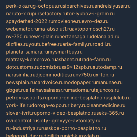
perk-oka.ru
g-octopus.ru
sibarchives.ru
andreislyusar.ru
naruto-x.ru
pursefactory.ru
tor-lyubov-i-grom.ru
spayderhed-2022.ru
movieone.ru
evro-dez.ru
webamator.ru
ma-absolut1.ru
avtopomosch27.ru
nv-750.ru
news-plain.ru
nertansaga.ru
delanalad.ru
dizfiles.ru
youtubefree.ru
aria-family.ru
roadli.ru
planeta-samara.ru
mysmartbuy.ru
matrasy-kemerovo.ru
ashanet.ru
trade-farm.ru
dotcustoms.ru
domizbrusa9x12spb.ru
autodamp.ru
narasimha.ru
djcommodities.ru
nv750.ru
x-ton.ru
newsplain.ru
cardvoice.ru
modopaper.ru
manunae.ru
gbget.ru
alfeihavsalnassr.ru
madoma.ru
tajuncos.ru
petrovkasports.ru
porno-online-besplatno.ru
splclub.ru
york-life.ru
doroga-expo.ru
ribery.ru
cleanmedicine.ru
slovar-ivrit.ru
porno-video-besplatno.ru
seks-365.ru
ovucontrol.ru
sloty-igrovyye-avtomaty.ru
ru-industriya.ru
russkoe-porno-besplatno.ru
belgorod-day.ru
digilith.ru
pichkurovlab.ru