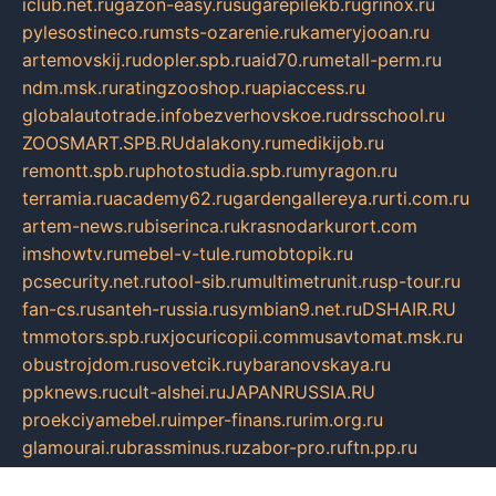
iclub.net.ru
gazon-easy.ru
sugarepilekb.ru
grinox.ru
pylesostineco.ru
msts-ozarenie.ru
kameryjooan.ru
artemovskij.ru
dopler.spb.ru
aid70.ru
metall-perm.ru
ndm.msk.ru
ratingzooshop.ru
apiaccess.ru
globalautotrade.info
bezverhovskoe.ru
drsschool.ru
ZOOSMART.SPB.RU
dalakony.ru
medikijob.ru
remontt.spb.ru
photostudia.spb.ru
myragon.ru
terramia.ru
academy62.ru
gardengallereya.ru
rti.com.ru
artem-news.ru
biserinca.ru
krasnodarkurort.com
imshowtv.ru
mebel-v-tule.ru
mobtopik.ru
pcsecurity.net.ru
tool-sib.ru
multimetrunit.ru
sp-tour.ru
fan-cs.ru
santeh-russia.ru
symbian9.net.ru
DSHAIR.RU
tmmotors.spb.ru
xjocuricopii.com
musavtomat.msk.ru
obustrojdom.ru
sovetcik.ru
ybaranovskaya.ru
ppknews.ru
cult-alshei.ru
JAPANRUSSIA.RU
proekciyamebel.ru
imper-finans.ru
rim.org.ru
glamourai.ru
brassminus.ru
zabor-pro.ru
ftn.pp.ru
dorogoe58.ru
laimengpacker.ru
kuzova-zapchasti.ru