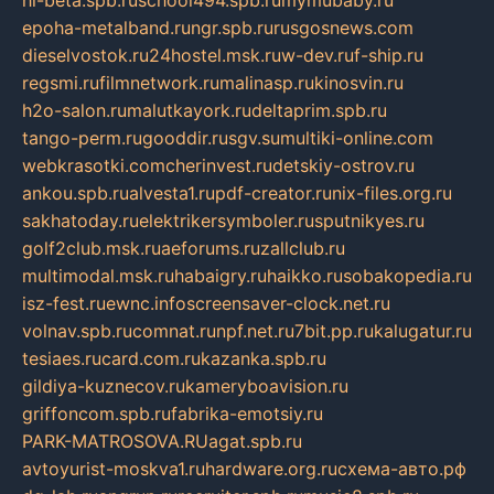
epoha-metalband.ru
ngr.spb.ru
rusgosnews.com
dieselvostok.ru
24hostel.msk.ru
w-dev.ru
f-ship.ru
regsmi.ru
filmnetwork.ru
malinasp.ru
kinosvin.ru
h2o-salon.ru
malutkayork.ru
deltaprim.spb.ru
tango-perm.ru
gooddir.ru
sgv.su
multiki-online.com
webkrasotki.com
cherinvest.ru
detskiy-ostrov.ru
ankou.spb.ru
alvesta1.ru
pdf-creator.ru
nix-files.org.ru
sakhatoday.ru
elektrikersymboler.ru
sputnikyes.ru
golf2club.msk.ru
aeforums.ru
zallclub.ru
multimodal.msk.ru
habaigry.ru
haikko.ru
sobakopedia.ru
isz-fest.ru
ewnc.info
screensaver-clock.net.ru
volnav.spb.ru
comnat.ru
npf.net.ru
7bit.pp.ru
kalugatur.ru
tesiaes.ru
card.com.ru
kazanka.spb.ru
gildiya-kuznecov.ru
kameryboavision.ru
griffoncom.spb.ru
fabrika-emotsiy.ru
PARK-MATROSOVA.RU
agat.spb.ru
avtoyurist-moskva1.ru
hardware.org.ru
схема-авто.рф