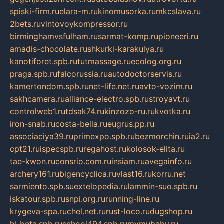
spiski-firm.ru
elara-m.ru
kinomusorka.ru
mkcslava.ru
2bets.ru
vintovoykompressor.ru
birminghamvsfulham.ru
sarmat-komp.ru
pioneeri.ru
amadis-chocolate.ru
shkurki-karakulya.ru
kanotiforet.spb.ru
tutmassage.ru
ecolog.org.ru
praga.spb.ru
falcorussia.ru
autodoctorservis.ru
kamertondom.spb.ru
net-life.net.ru
avto-vozim.ru
sakhcamera.ru
alliance-electro.spb.ru
stroyavt.ru
controlweb1.ru
tdsak74.ru
kinzozo-ru.ru
kvotka.ru
iron-snab.ru
costa-bella.ru
eugrus.pp.ru
associaciya39.ru
primexpo.spb.ru
bezmorchin.ru
ia2.ru
cpt21.ru
ispecspb.ru
regahost.ru
kolosok-elita.ru
tae-kwon.ru
consrio.com.ru
insiam.ru
avegainfo.ru
archery161.ru
bigencyclica.ru
vlast16.ru
korru.net
sarmiento.spb.su
extelopedia.ru
lammin-suo.spb.ru
iskatour.spb.ru
snpi.org.ru
running-line.ru
krygeva-spa.ru
chel.net.ru
rust-loco.ru
dugshop.ru
hl-beta.spb.ru
school494.spb.ru
mymubaby.ru