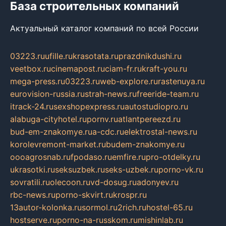
База строительных компаний
Актуальный каталог компаний по всей России
03223.ru
ufille.ru
krasotata.ru
prazdnikdushi.ru
veetbox.ru
cinemapost.ru
ciam-fr.ru
kraft-you.ru
mega-press.ru
03223.ru
web-explore.ru
rastenuya.ru
eurovision-russia.ru
strah-news.ru
freeride-team.ru
itrack-24.ru
sexshopexpress.ru
autostudiopro.ru
alabuga-cityhotel.ru
pornv.ru
atlantpereezd.ru
bud-em-znakomye.ru
a-cdc.ru
elektrostal-news.ru
korolevremont-market.ru
budem-znakomye.ru
oooagrosnab.ru
fpodaso.ru
emfire.ru
pro-otdelky.ru
ukrasotki.ru
seksuzbek.ru
seks-uzbek.ru
porno-vk.ru
sovratili.ru
olecoon.ru
vd-dosug.ru
adonyev.ru
rbc-news.ru
porno-skvirt.ru
krospr.ru
13autor-kolonka.ru
sormol.ru
2rich.ru
hostel-65.ru
hostserve.ru
porno-na-russkom.ru
mishinlab.ru