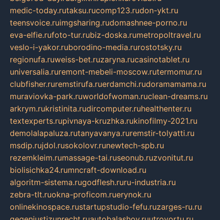
medic-today.ru
taksu.ru
comp123.ru
don-ykt.ru
teensvoice.ru
imgsharing.ru
domashnee-porno.ru
eva-elfie.ru
foto-tur.ru
biz-doska.ru
metropoltravel.ru
veslo-i-yakor.ru
borodino-media.ru
rostotsky.ru
regionufa.ru
weiss-bet.ru
zaryna.ru
casinotablet.ru
universalia.ru
remont-mebeli-moscow.ru
termomur.ru
clubfisher.ru
remstirufa.ru
erdamchi.ru
doramamama.ru
muraviovka-park.ru
worldofwoman.ru
clean-dreams.ru
arkrym.ru
kristinita.ru
dircomputer.ru
healthenter.ru
textexperts.ru
pivnaya-kruzhka.ru
kinofilmy-2021.ru
demolalapaluza.ru
tanyavanya.ru
remstir-tolyatti.ru
msdip.ru
jdol.ru
sokolovr.ru
newtech-spb.ru
rezemkleim.ru
massage-tai.ru
seonub.ru
zvonitut.ru
biolisichka24.ru
mncraft-download.ru
algoritm-sistema.ru
godflesh.ru
ru-industria.ru
zebra-tlt.ru
okna-proficom.ru
erynok.ru
onlinekinospace.ru
startupstudio-fefu.ru
zarges-ru.ru
gegenjustizunrecht.ru
autobalashov.ru
utrovortu.ru