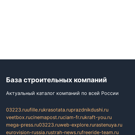
База строительных компаний
Актуальный каталог компаний по всей России
03223.ru
ufille.ru
krasotata.ru
prazdnikdushi.ru
veetbox.ru
cinemapost.ru
ciam-fr.ru
kraft-you.ru
mega-press.ru
03223.ru
web-explore.ru
rastenuya.ru
eurovision-russia.ru
strah-news.ru
freeride-team.ru