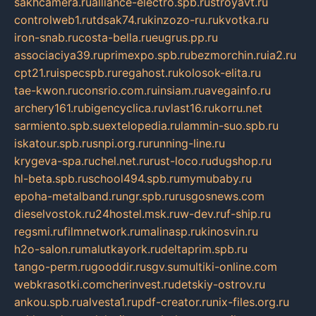
sakhcamera.ru
alliance-electro.spb.ru
stroyavt.ru
controlweb1.ru
tdsak74.ru
kinzozo-ru.ru
kvotka.ru
iron-snab.ru
costa-bella.ru
eugrus.pp.ru
associaciya39.ru
primexpo.spb.ru
bezmorchin.ru
ia2.ru
cpt21.ru
ispecspb.ru
regahost.ru
kolosok-elita.ru
tae-kwon.ru
consrio.com.ru
insiam.ru
avegainfo.ru
archery161.ru
bigencyclica.ru
vlast16.ru
korru.net
sarmiento.spb.su
extelopedia.ru
lammin-suo.spb.ru
iskatour.spb.ru
snpi.org.ru
running-line.ru
krygeva-spa.ru
chel.net.ru
rust-loco.ru
dugshop.ru
hl-beta.spb.ru
school494.spb.ru
mymubaby.ru
epoha-metalband.ru
ngr.spb.ru
rusgosnews.com
dieselvostok.ru
24hostel.msk.ru
w-dev.ru
f-ship.ru
regsmi.ru
filmnetwork.ru
malinasp.ru
kinosvin.ru
h2o-salon.ru
malutkayork.ru
deltaprim.spb.ru
tango-perm.ru
gooddir.ru
sgv.su
multiki-online.com
webkrasotki.com
cherinvest.ru
detskiy-ostrov.ru
ankou.spb.ru
alvesta1.ru
pdf-creator.ru
nix-files.org.ru