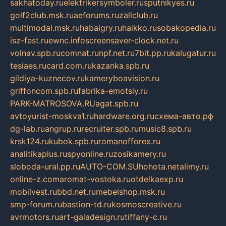
sakhatoday.ru
elektrikersymboler.ru
sputnikyes.ru
golf2club.msk.ru
aeforums.ru
zallclub.ru
multimodal.msk.ru
habaigry.ru
haikko.ru
sobakopedia.ru
isz-fest.ru
ewnc.info
screensaver-clock.net.ru
volnav.spb.ru
comnat.ru
npf.net.ru
7bit.pp.ru
kalugatur.ru
tesiaes.ru
card.com.ru
kazanka.spb.ru
gildiya-kuznecov.ru
kameryboavision.ru
griffoncom.spb.ru
fabrika-emotsiy.ru
PARK-MATROSOVA.RU
agat.spb.ru
avtoyurist-moskva1.ru
hardware.org.ru
схема-авто.рф
dg-lab.ru
angrup.ru
recruiter.spb.ru
music8.spb.ru
krsk124.ru
kubok.spb.ru
romanofforex.ru
analitikaplus.ru
spyonline.ru
zosikamery.ru
sloboda-ural.pp.ru
AUTO-COM.SU
hohota.net
alimy.ru
online-z.com
aromat-vostoka.ru
otdelkaexp.ru
mobilvest.ru
bbd.net.ru
mebelshop.msk.ru
smp-forum.ru
bastion-td.ru
kosmoscreative.ru
avrmotors.ru
art-galadesign.ru
tiffany-c.ru