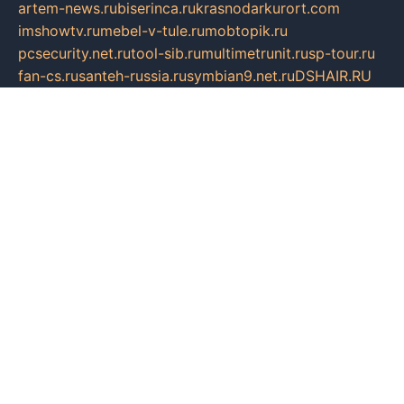
artem-news.ru
biserinca.ru
krasnodarkurort.com
imshowtv.ru
mebel-v-tule.ru
mobtopik.ru
pcsecurity.net.ru
tool-sib.ru
multimetrunit.ru
sp-tour.ru
fan-cs.ru
santeh-russia.ru
symbian9.net.ru
DSHAIR.RU
tmmotors.spb.ru
xjocuricopii.com
musavtomat.msk.ru
obustrojdom.ru
sovetcik.ru
ybaranovskaya.ru
ppknews.ru
cult-alshei.ru
JAPANRUSSIA.RU
proekciyamebel.ru
imper-finans.ru
rim.org.ru
glamourai.ru
brassminus.ru
zabor-pro.ru
ftn.pp.ru
dorogoe58.ru
laimengpacker.ru
kuzova-zapchasti.ru
sageerp.ru
taxodrom.ru
dsrazvitie.ru
hardcity.net.ru
ratinghomegames.ru
topservice25.ru
gubernyan.ru
gtglasslined.ru
ii4.ru
tssport.spb.ru
andorra24.com
blackwallstreet.ru
oboimos.ru
optim-doors.com.ru
ikuch.ru
nycr.org.ru
npa21.ru
vremya-ch.spb.ru
desert000.ru
ivtorgi.ru
ifiori.ru
catalog-statei.ru
dcv.org.ru
spetsmaster174.ru
ipkameryhiseeu.ru
dum26.ru
ruspol.spb.ru
fr-opendp.ru
kam-solnyshko.ru