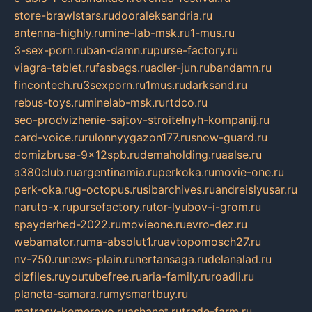
store-brawlstars.ru
dooraleksandria.ru
antenna-highly.ru
mine-lab-msk.ru
1-mus.ru
3-sex-porn.ru
ban-damn.ru
purse-factory.ru
viagra-tablet.ru
fasbags.ru
adler-jun.ru
bandamn.ru
fincontech.ru
3sexporn.ru
1mus.ru
darksand.ru
rebus-toys.ru
minelab-msk.ru
rtdco.ru
seo-prodvizhenie-sajtov-stroitelnyh-kompanij.ru
card-voice.ru
rulonnyygazon177.ru
snow-guard.ru
domizbrusa-9x12spb.ru
demaholding.ru
aalse.ru
a380club.ru
argentinamia.ru
perkoka.ru
movie-one.ru
perk-oka.ru
g-octopus.ru
sibarchives.ru
andreislyusar.ru
naruto-x.ru
pursefactory.ru
tor-lyubov-i-grom.ru
spayderhed-2022.ru
movieone.ru
evro-dez.ru
webamator.ru
ma-absolut1.ru
avtopomosch27.ru
nv-750.ru
news-plain.ru
nertansaga.ru
delanalad.ru
dizfiles.ru
youtubefree.ru
aria-family.ru
roadli.ru
planeta-samara.ru
mysmartbuy.ru
matrasy-kemerovo.ru
ashanet.ru
trade-farm.ru