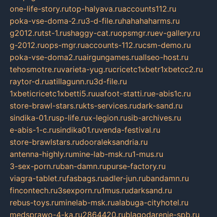
one-life-story.ru
top-halyava.ru
accounts112.ru
poka-vse-doma-2.ru
3-d-file.ru
hahahaharms.ru
g2012.ru
tst-1.ru
shaggy-cat.ru
opsmgr.ru
ev-gallery.ru
g-2012.ru
ops-mgr.ru
accounts-112.ru
csm-demo.ru
poka-vse-doma2.ru
airgungames.ru
allseo-host.ru
tehosmotre.ru
varieta-yug.ru
cricetc1xbetr1xbetcc2.ru
raytor-d.ru
atillagunn.ru
3d-file.ru
1xbeticricetc1xbetti5.ru
uafoot-statti.ru
e-abis1c.ru
store-brawl-stars.ru
kts-services.ru
dark-sand.ru
sindika-01.ru
sp-life.ru
x-legion.ru
sib-archives.ru
e-abis-1-c.ru
sindika01.ru
venda-festival.ru
store-brawlstars.ru
dooraleksandria.ru
antenna-highly.ru
mine-lab-msk.ru
1-mus.ru
3-sex-porn.ru
ban-damn.ru
purse-factory.ru
viagra-tablet.ru
fasbags.ru
adler-jun.ru
bandamn.ru
fincontech.ru
3sexporn.ru
1mus.ru
darksand.ru
rebus-toys.ru
minelab-msk.ru
alabuga-cityhotel.ru
medsprawo-4-ka.ru
2864420.ru
blagodarenie-spb.ru