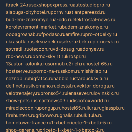
itrack-24.ru
sexshopexpress.ru
autostudiopro.ru
alabuga-cityhotel.ru
pornv.ru
atlantpereezd.ru
bud-em-znakomye.ru
a-cdc.ru
elektrostal-news.ru
korolevremont-market.ru
budem-znakomye.ru
oooagrosnab.ru
fpodaso.ru
emfire.ru
pro-otdelky.ru
ukrasotki.ru
seksuzbek.ru
seks-uzbek.ru
porno-vk.ru
sovratili.ru
olecoon.ru
vd-dosug.ru
adonyev.ru
rbc-news.ru
porno-skvirt.ru
krospr.ru
13autor-kolonka.ru
sormol.ru
2rich.ru
hostel-65.ru
hostserve.ru
porno-na-russkom.ru
mishinlab.ru
neznobi.ru
bigfatcc.ru
habble.ru
starbucksvia.ru
delfinet.ru
silvernano.ru
elestal.ru
vektor-doroga.ru
velotrenajery.ru
pronso54.ru
lenasever.ru
lovinskix.ru
show-pets.ru
smartnews03.ru
discofoxworld.ru
miraclecoon.ru
pongup.ru
hostel65.ru
liura.ru
glasspb.ru
firehunters.ru
gribowo.ru
gnalis.ru
bulkitula.ru
hometown-france.ru
1-xbeticricetc-1-xbetti-5.ru
shop-garena.ru
cricetc-1-xbetr-1-xbetcc-2.ru