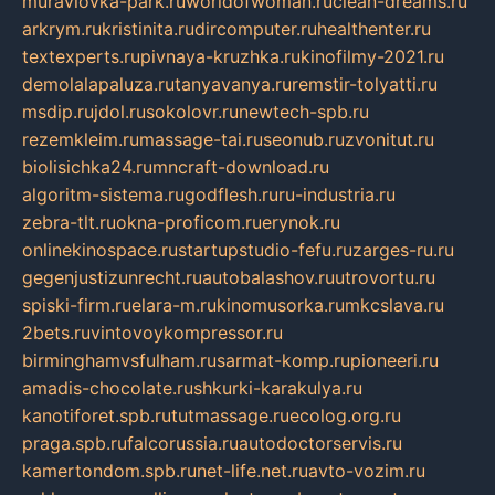
muraviovka-park.ru
worldofwoman.ru
clean-dreams.ru
arkrym.ru
kristinita.ru
dircomputer.ru
healthenter.ru
textexperts.ru
pivnaya-kruzhka.ru
kinofilmy-2021.ru
demolalapaluza.ru
tanyavanya.ru
remstir-tolyatti.ru
msdip.ru
jdol.ru
sokolovr.ru
newtech-spb.ru
rezemkleim.ru
massage-tai.ru
seonub.ru
zvonitut.ru
biolisichka24.ru
mncraft-download.ru
algoritm-sistema.ru
godflesh.ru
ru-industria.ru
zebra-tlt.ru
okna-proficom.ru
erynok.ru
onlinekinospace.ru
startupstudio-fefu.ru
zarges-ru.ru
gegenjustizunrecht.ru
autobalashov.ru
utrovortu.ru
spiski-firm.ru
elara-m.ru
kinomusorka.ru
mkcslava.ru
2bets.ru
vintovoykompressor.ru
birminghamvsfulham.ru
sarmat-komp.ru
pioneeri.ru
amadis-chocolate.ru
shkurki-karakulya.ru
kanotiforet.spb.ru
tutmassage.ru
ecolog.org.ru
praga.spb.ru
falcorussia.ru
autodoctorservis.ru
kamertondom.spb.ru
net-life.net.ru
avto-vozim.ru