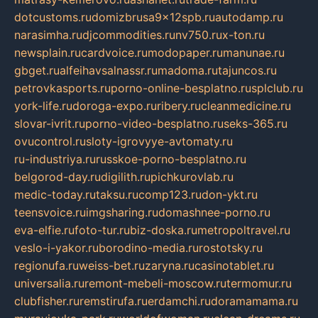
dotcustoms.ru
domizbrusa9x12spb.ru
autodamp.ru
narasimha.ru
djcommodities.ru
nv750.ru
x-ton.ru
newsplain.ru
cardvoice.ru
modopaper.ru
manunae.ru
gbget.ru
alfeihavsalnassr.ru
madoma.ru
tajuncos.ru
petrovkasports.ru
porno-online-besplatno.ru
splclub.ru
york-life.ru
doroga-expo.ru
ribery.ru
cleanmedicine.ru
slovar-ivrit.ru
porno-video-besplatno.ru
seks-365.ru
ovucontrol.ru
sloty-igrovyye-avtomaty.ru
ru-industriya.ru
russkoe-porno-besplatno.ru
belgorod-day.ru
digilith.ru
pichkurovlab.ru
medic-today.ru
taksu.ru
comp123.ru
don-ykt.ru
teensvoice.ru
imgsharing.ru
domashnee-porno.ru
eva-elfie.ru
foto-tur.ru
biz-doska.ru
metropoltravel.ru
veslo-i-yakor.ru
borodino-media.ru
rostotsky.ru
regionufa.ru
weiss-bet.ru
zaryna.ru
casinotablet.ru
universalia.ru
remont-mebeli-moscow.ru
termomur.ru
clubfisher.ru
remstirufa.ru
erdamchi.ru
doramamama.ru