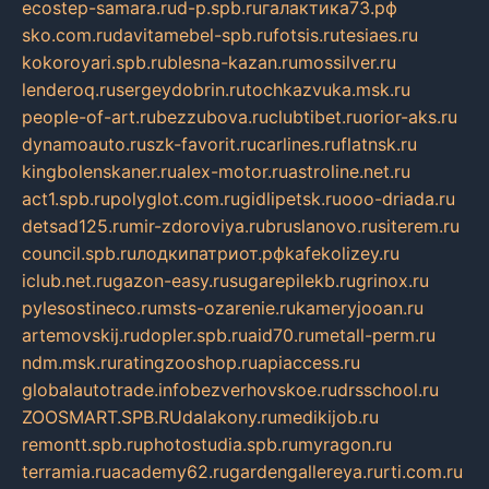
ecostep-samara.ru
d-p.spb.ru
галактика73.рф
sko.com.ru
davitamebel-spb.ru
fotsis.ru
tesiaes.ru
kokoroyari.spb.ru
blesna-kazan.ru
mossilver.ru
lenderoq.ru
sergeydobrin.ru
tochkazvuka.msk.ru
people-of-art.ru
bezzubova.ru
clubtibet.ru
orior-aks.ru
dynamoauto.ru
szk-favorit.ru
carlines.ru
flatnsk.ru
kingbolenskaner.ru
alex-motor.ru
astroline.net.ru
act1.spb.ru
polyglot.com.ru
gidlipetsk.ru
ooo-driada.ru
detsad125.ru
mir-zdoroviya.ru
bruslanovo.ru
siterem.ru
council.spb.ru
лодкипатриот.рф
kafekolizey.ru
iclub.net.ru
gazon-easy.ru
sugarepilekb.ru
grinox.ru
pylesostineco.ru
msts-ozarenie.ru
kameryjooan.ru
artemovskij.ru
dopler.spb.ru
aid70.ru
metall-perm.ru
ndm.msk.ru
ratingzooshop.ru
apiaccess.ru
globalautotrade.info
bezverhovskoe.ru
drsschool.ru
ZOOSMART.SPB.RU
dalakony.ru
medikijob.ru
remontt.spb.ru
photostudia.spb.ru
myragon.ru
terramia.ru
academy62.ru
gardengallereya.ru
rti.com.ru