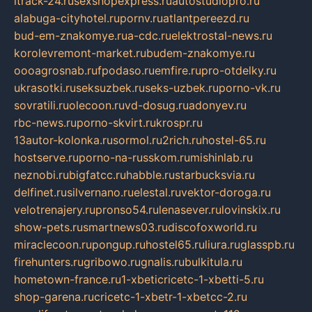
itrack-24.ru
sexshopexpress.ru
autostudiopro.ru
alabuga-cityhotel.ru
pornv.ru
atlantpereezd.ru
bud-em-znakomye.ru
a-cdc.ru
elektrostal-news.ru
korolevremont-market.ru
budem-znakomye.ru
oooagrosnab.ru
fpodaso.ru
emfire.ru
pro-otdelky.ru
ukrasotki.ru
seksuzbek.ru
seks-uzbek.ru
porno-vk.ru
sovratili.ru
olecoon.ru
vd-dosug.ru
adonyev.ru
rbc-news.ru
porno-skvirt.ru
krospr.ru
13autor-kolonka.ru
sormol.ru
2rich.ru
hostel-65.ru
hostserve.ru
porno-na-russkom.ru
mishinlab.ru
neznobi.ru
bigfatcc.ru
habble.ru
starbucksvia.ru
delfinet.ru
silvernano.ru
elestal.ru
vektor-doroga.ru
velotrenajery.ru
pronso54.ru
lenasever.ru
lovinskix.ru
show-pets.ru
smartnews03.ru
discofoxworld.ru
miraclecoon.ru
pongup.ru
hostel65.ru
liura.ru
glasspb.ru
firehunters.ru
gribowo.ru
gnalis.ru
bulkitula.ru
hometown-france.ru
1-xbeticricetc-1-xbetti-5.ru
shop-garena.ru
cricetc-1-xbetr-1-xbetcc-2.ru