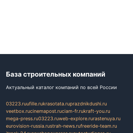
База строительных компаний
Актуальный каталог компаний по всей России
03223.ru
ufille.ru
krasotata.ru
prazdnikdushi.ru
veetbox.ru
cinemapost.ru
ciam-fr.ru
kraft-you.ru
mega-press.ru
03223.ru
web-explore.ru
rastenuya.ru
eurovision-russia.ru
strah-news.ru
freeride-team.ru