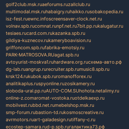
golf2club.msk.ru
aeforums.ru
zallclub.ru
multimodal.msk.ru
habaigry.ru
haikko.ru
sobakopedia.ru
isz-fest.ru
ewnc.info
screensaver-clock.net.ru
volnav.spb.ru
comnat.ru
npf.net.ru
7bit.pp.ru
kalugatur.ru
tesiaes.ru
card.com.ru
kazanka.spb.ru
gildiya-kuznecov.ru
kameryboavision.ru
griffoncom.spb.ru
fabrika-emotsiy.ru
PARK-MATROSOVA.RU
agat.spb.ru
avtoyurist-moskva1.ru
hardware.org.ru
схема-авто.рф
dg-lab.ru
angrup.ru
recruiter.spb.ru
music8.spb.ru
krsk124.ru
kubok.spb.ru
romanofforex.ru
analitikaplus.ru
spyonline.ru
zosikamery.ru
sloboda-ural.pp.ru
AUTO-COM.SU
hohota.net
alimy.ru
online-z.com
aromat-vostoka.ru
otdelkaexp.ru
mobilvest.ru
bbd.net.ru
mebelshop.msk.ru
smp-forum.ru
bastion-td.ru
kosmoscreative.ru
avrmotors.ru
art-galadesign.ru
tiffany-c.ru
ecostep-samara.ru
d-p.spb.ru
галактика73.рф