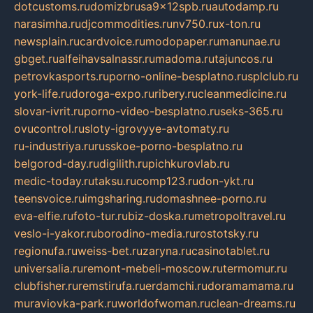
dotcustoms.ru
domizbrusa9x12spb.ru
autodamp.ru
narasimha.ru
djcommodities.ru
nv750.ru
x-ton.ru
newsplain.ru
cardvoice.ru
modopaper.ru
manunae.ru
gbget.ru
alfeihavsalnassr.ru
madoma.ru
tajuncos.ru
petrovkasports.ru
porno-online-besplatno.ru
splclub.ru
york-life.ru
doroga-expo.ru
ribery.ru
cleanmedicine.ru
slovar-ivrit.ru
porno-video-besplatno.ru
seks-365.ru
ovucontrol.ru
sloty-igrovyye-avtomaty.ru
ru-industriya.ru
russkoe-porno-besplatno.ru
belgorod-day.ru
digilith.ru
pichkurovlab.ru
medic-today.ru
taksu.ru
comp123.ru
don-ykt.ru
teensvoice.ru
imgsharing.ru
domashnee-porno.ru
eva-elfie.ru
foto-tur.ru
biz-doska.ru
metropoltravel.ru
veslo-i-yakor.ru
borodino-media.ru
rostotsky.ru
regionufa.ru
weiss-bet.ru
zaryna.ru
casinotablet.ru
universalia.ru
remont-mebeli-moscow.ru
termomur.ru
clubfisher.ru
remstirufa.ru
erdamchi.ru
doramamama.ru
muraviovka-park.ru
worldofwoman.ru
clean-dreams.ru