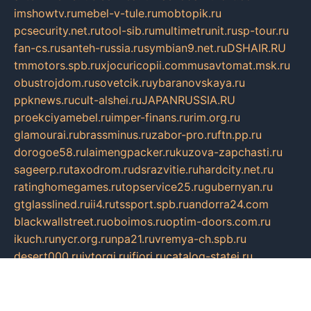
imshowtv.ru
mebel-v-tule.ru
mobtopik.ru
pcsecurity.net.ru
tool-sib.ru
multimetrunit.ru
sp-tour.ru
fan-cs.ru
santeh-russia.ru
symbian9.net.ru
DSHAIR.RU
tmmotors.spb.ru
xjocuricopii.com
musavtomat.msk.ru
obustrojdom.ru
sovetcik.ru
ybaranovskaya.ru
ppknews.ru
cult-alshei.ru
JAPANRUSSIA.RU
proekciyamebel.ru
imper-finans.ru
rim.org.ru
glamourai.ru
brassminus.ru
zabor-pro.ru
ftn.pp.ru
dorogoe58.ru
laimengpacker.ru
kuzova-zapchasti.ru
sageerp.ru
taxodrom.ru
dsrazvitie.ru
hardcity.net.ru
ratinghomegames.ru
topservice25.ru
gubernyan.ru
gtglasslined.ru
ii4.ru
tssport.spb.ru
andorra24.com
blackwallstreet.ru
oboimos.ru
optim-doors.com.ru
ikuch.ru
nycr.org.ru
npa21.ru
vremya-ch.spb.ru
desert000.ru
ivtorgi.ru
ifiori.ru
catalog-statei.ru
dcv.org.ru
spetsmaster174.ru
ipkameryhiseeu.ru
dum26.ru
ruspol.spb.ru
fr-opendp.ru
kam-solnyshko.ru
cheyenne-arapaho.ru
sevzapmetal.spb.ru