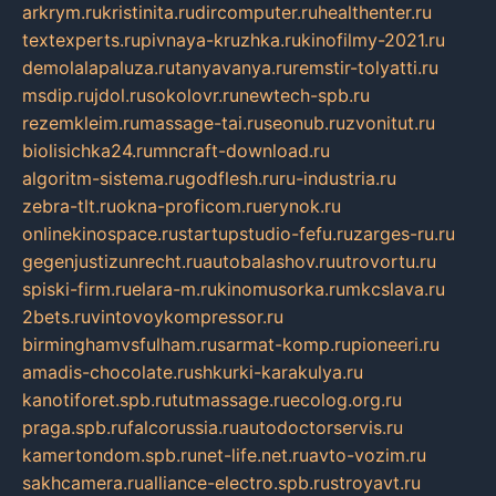
arkrym.ru
kristinita.ru
dircomputer.ru
healthenter.ru
textexperts.ru
pivnaya-kruzhka.ru
kinofilmy-2021.ru
demolalapaluza.ru
tanyavanya.ru
remstir-tolyatti.ru
msdip.ru
jdol.ru
sokolovr.ru
newtech-spb.ru
rezemkleim.ru
massage-tai.ru
seonub.ru
zvonitut.ru
biolisichka24.ru
mncraft-download.ru
algoritm-sistema.ru
godflesh.ru
ru-industria.ru
zebra-tlt.ru
okna-proficom.ru
erynok.ru
onlinekinospace.ru
startupstudio-fefu.ru
zarges-ru.ru
gegenjustizunrecht.ru
autobalashov.ru
utrovortu.ru
spiski-firm.ru
elara-m.ru
kinomusorka.ru
mkcslava.ru
2bets.ru
vintovoykompressor.ru
birminghamvsfulham.ru
sarmat-komp.ru
pioneeri.ru
amadis-chocolate.ru
shkurki-karakulya.ru
kanotiforet.spb.ru
tutmassage.ru
ecolog.org.ru
praga.spb.ru
falcorussia.ru
autodoctorservis.ru
kamertondom.spb.ru
net-life.net.ru
avto-vozim.ru
sakhcamera.ru
alliance-electro.spb.ru
stroyavt.ru