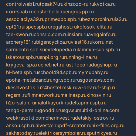
controlweb1.ru
tdsak74.ru
kinzozo-ru.ru
kvotka.ru
iron-snab.ru
costa-bella.ru
eugrus.pp.ru
associaciya39.ru
primexpo.spb.ru
bezmorchin.ru
ia2.ru
cpt21.ru
ispecspb.ru
regahost.ru
kolosok-elita.ru
tae-kwon.ru
consrio.com.ru
insiam.ru
avegainfo.ru
archery161.ru
bigencyclica.ru
vlast16.ru
korru.net
sarmiento.spb.su
extelopedia.ru
lammin-suo.spb.ru
iskatour.spb.ru
snpi.org.ru
running-line.ru
krygeva-spa.ru
chel.net.ru
rust-loco.ru
dugshop.ru
hl-beta.spb.ru
school494.spb.ru
mymubaby.ru
epoha-metalband.ru
ngr.spb.ru
rusgosnews.com
dieselvostok.ru
24hostel.msk.ru
w-dev.ru
f-ship.ru
regsmi.ru
filmnetwork.ru
malinasp.ru
kinosvin.ru
h2o-salon.ru
malutkayork.ru
deltaprim.spb.ru
tango-perm.ru
gooddir.ru
sgv.su
multiki-online.com
webkrasotki.com
cherinvest.ru
detskiy-ostrov.ru
ankou.spb.ru
alvesta1.ru
pdf-creator.ru
nix-files.org.ru
sakhatoday.ru
elektrikersymboler.ru
sputnikyes.ru