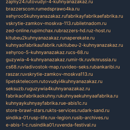
zajmy24.ru
tovudyi-4-kuhnyanazakaz.ru
brazzerscom.ru
medsprawo4ka.ru
xehyroo5kuhnyanazakaz.ru
fabrikayfabrikaefabrika.ru
vskrytie-zamkov-moskva-113.ru
biletnadom.ru
zed-online.ru
pimchax.ru
brazzers-hd.ru
z-host.ru
kitubeu2kuhnyanazakaz.ru
naperekate.ru
kuhnyaofabrikaufabrik.ru
kitubeu-2-kuhnyanazakaz.ru
xehyroo-5-kuhnyanazakaz.ru
cs-68.ru
guzywia-4-kuhnyanazakaz.ru
mir-tk.ru
vlknrussia.ru
cs68.ru
vladivostok-map.ru
video-seks.ru
bankaribi.ru
raszar.ru
vskrytie-zamkov-moskva113.ru
lipetsktelecom.ru
tovudyi4kuhnyanazakaz.ru
seksuzb.ru
guzywia4kuhnyanazakaz.ru
fabrikaofabrikaokuhny.ru
kuhnyaekuhnyaafabrika.ru
kuhnyaykuhnyayfabrika.ru
e-abis1c.ru
store-brawl-stars.ru
kts-services.ru
dark-sand.ru
sindika-01.ru
sp-life.ru
x-legion.ru
sib-archives.ru
e-abis-1-c.ru
sindika01.ru
venda-festival.ru