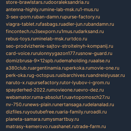
store-brawlstars.ru
dooraleksandria.ru
antenna-highly.ru
mine-lab-msk.ru
1-mus.ru
3-sex-porn.ru
ban-damn.ru
purse-factory.ru
viagra-tablet.ru
fasbags.ru
adler-jun.ru
bandamn.ru
fincontech.ru
3sexporn.ru
1mus.ru
darksand.ru
rebus-toys.ru
minelab-msk.ru
rtdco.ru
seo-prodvizhenie-sajtov-stroitelnyh-kompanij.ru
card-voice.ru
rulonnyygazon177.ru
snow-guard.ru
domizbrusa-9x12spb.ru
demaholding.ru
aalse.ru
a380club.ru
argentinamia.ru
perkoka.ru
movie-one.ru
perk-oka.ru
g-octopus.ru
sibarchives.ru
andreislyusar.ru
naruto-x.ru
pursefactory.ru
tor-lyubov-i-grom.ru
spayderhed-2022.ru
movieone.ru
evro-dez.ru
webamator.ru
ma-absolut1.ru
avtopomosch27.ru
nv-750.ru
news-plain.ru
nertansaga.ru
delanalad.ru
dizfiles.ru
youtubefree.ru
aria-family.ru
roadli.ru
planeta-samara.ru
mysmartbuy.ru
matrasy-kemerovo.ru
ashanet.ru
trade-farm.ru