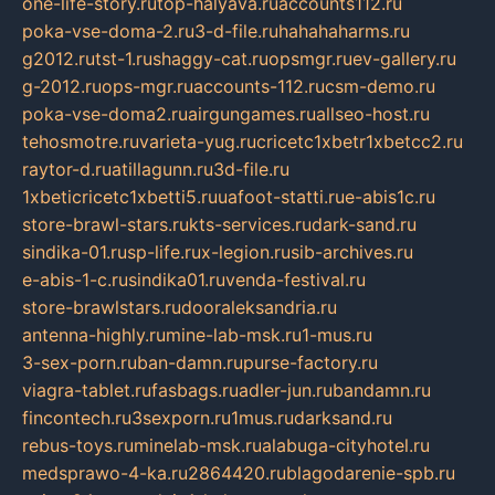
one-life-story.ru
top-halyava.ru
accounts112.ru
poka-vse-doma-2.ru
3-d-file.ru
hahahaharms.ru
g2012.ru
tst-1.ru
shaggy-cat.ru
opsmgr.ru
ev-gallery.ru
g-2012.ru
ops-mgr.ru
accounts-112.ru
csm-demo.ru
poka-vse-doma2.ru
airgungames.ru
allseo-host.ru
tehosmotre.ru
varieta-yug.ru
cricetc1xbetr1xbetcc2.ru
raytor-d.ru
atillagunn.ru
3d-file.ru
1xbeticricetc1xbetti5.ru
uafoot-statti.ru
e-abis1c.ru
store-brawl-stars.ru
kts-services.ru
dark-sand.ru
sindika-01.ru
sp-life.ru
x-legion.ru
sib-archives.ru
e-abis-1-c.ru
sindika01.ru
venda-festival.ru
store-brawlstars.ru
dooraleksandria.ru
antenna-highly.ru
mine-lab-msk.ru
1-mus.ru
3-sex-porn.ru
ban-damn.ru
purse-factory.ru
viagra-tablet.ru
fasbags.ru
adler-jun.ru
bandamn.ru
fincontech.ru
3sexporn.ru
1mus.ru
darksand.ru
rebus-toys.ru
minelab-msk.ru
alabuga-cityhotel.ru
medsprawo-4-ka.ru
2864420.ru
blagodarenie-spb.ru