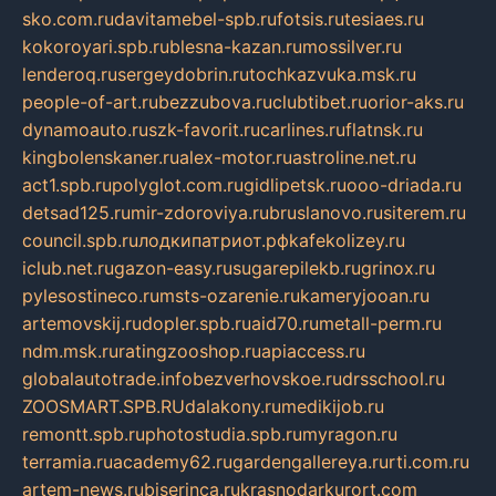
sko.com.ru
davitamebel-spb.ru
fotsis.ru
tesiaes.ru
kokoroyari.spb.ru
blesna-kazan.ru
mossilver.ru
lenderoq.ru
sergeydobrin.ru
tochkazvuka.msk.ru
people-of-art.ru
bezzubova.ru
clubtibet.ru
orior-aks.ru
dynamoauto.ru
szk-favorit.ru
carlines.ru
flatnsk.ru
kingbolenskaner.ru
alex-motor.ru
astroline.net.ru
act1.spb.ru
polyglot.com.ru
gidlipetsk.ru
ooo-driada.ru
detsad125.ru
mir-zdoroviya.ru
bruslanovo.ru
siterem.ru
council.spb.ru
лодкипатриот.рф
kafekolizey.ru
iclub.net.ru
gazon-easy.ru
sugarepilekb.ru
grinox.ru
pylesostineco.ru
msts-ozarenie.ru
kameryjooan.ru
artemovskij.ru
dopler.spb.ru
aid70.ru
metall-perm.ru
ndm.msk.ru
ratingzooshop.ru
apiaccess.ru
globalautotrade.info
bezverhovskoe.ru
drsschool.ru
ZOOSMART.SPB.RU
dalakony.ru
medikijob.ru
remontt.spb.ru
photostudia.spb.ru
myragon.ru
terramia.ru
academy62.ru
gardengallereya.ru
rti.com.ru
artem-news.ru
biserinca.ru
krasnodarkurort.com